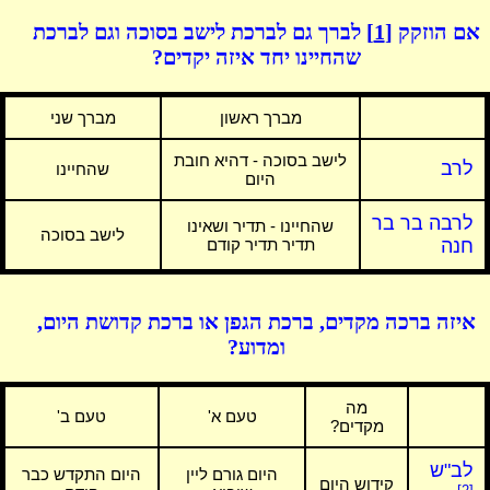
אם הוזקק
[1]
לברך גם לברכת לישב בסוכה וגם לברכת
שהחיינו יחד איזה יקדים?
מברך ראשון
מברך שני
לישב בסוכה - דהיא חובת
לרב
שהחיינו
היום
לרבה בר בר
שהחיינו - תדיר ושאינו
לישב בסוכה
חנה
תדיר תדיר קודם
איזה ברכה מקדים, ברכת הגפן או ברכת קדושת היום,
ומדוע?
מה
טעם א'
טעם ב'
מקדים?
לב"ש
היום גורם ליין
היום התקדש כבר
קידוש היום