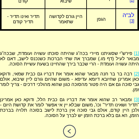
[2]
שיבוא
קודם
לב"ה
היין גורם לקדושה
תדיר ואינו תדיר -
הגפן
[3]
שתאמר
תדיר קודם
[1]
פירש"י שסוגיתנו מיירי בכה"ג שהיתה סוכתו עשויה ועומדת, שבכה"ג
מבואר לעיל (דף מו.) שמברך את שתי הברכות כשנכנס לישב, דאם לא
היתה עשויה ועומדת - הרי שכבר בירך שהחיינו בשעת עשיית הסוכה.
[2]
רבה בר בר חנה מבאר שהוא אומר את דבריו גם כבית שמאי, ודוקא
כאן אמרינן שחיובא דיומא עדיפא - משום שהיום גורם ליין שיבוא, אולם
גבי סוכה גם אם היה פטור מהסוכה כגון שהוא מהולכי דרכים - צריך לומר
זמן.
[3]
ומבאר רב שהוא אומר את דבריו גם כבית הלל, ודוקא כאן אמרינן
"תדיר ושאינו תדיר" וכו', משום שבלא יין אי אפשר לומר את קדושת היום -
ולכן היין קודם, אולם גבי סוכה אין ברכת לישב בסוכה תלויה בברכת
הזמן, הא גם בלא ברכת הזמן יש לברך על הסוכה.