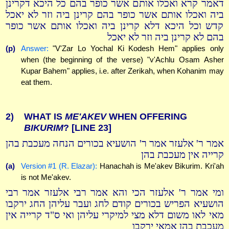
דאמר קרא ואכלו אותם אשר כופר בהם כל היכא דקרינן
ביה ואכלו אותם אשר כופר בהם קרינן ביה וזר לא יאכל
קדש וכל היכא דלא קרינן ביה ואכלו אותם אשר כופר
בהם לא קרינן ביה וזר לא יאכל
(p)
Answer:
"V'Zar Lo Yochal Ki Kodesh Hem" applies only
when (the beginning of the verse) "v'Achlu Osam Asher
Kupar Bahem" applies, i.e. after Zerikah, when Kohanim may
eat them.
2)
WHAT IS
ME'AKEV
WHEN OFFERING
BIKURIM
?
[LINE 23]
אמר ר' אלעזר אמר ר' הושעיא בכורים הנחה מעכבת בהן
קרייה אין מעכבת בהן
(a)
Version #1 (R. Elazar):
Hanachah is Me'akev Bikurim. Kri'ah
is not Me'akev.
ומי אמר ר' אלעזר הכי והא אמר רבי אלעזר אמר רבי
הושעיא הפריש בכורים קודם לחג ועבר עליהן החג ירקבו
מאי לאו משום דלא מצי למיקרי עליהן ואי ס"ד קרייה אין
מעכבת בהן אמאי ירקבו