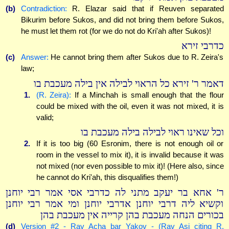
(b)
Contradiction:
R. Elazar said that if Reuven separated
Bikurim before Sukos, and did not bring them before Sukos,
he must let them rot (for we do not do Kri'ah after Sukos)!
כדרבי זירא
(c)
Answer:
He cannot bring them after Sukos due to R. Zeira's
law;
דאמר ר' זירא כל הראוי לבילה אין בילה מעכבת בו
1.
(R. Zeira):
If a Minchah is small enough that the flour
could be mixed with the oil, even it was not mixed, it is
valid;
וכל שאינו ראוי לבילה בילה מעכבת בו
2.
If it is too big (60 Esronim, there is not enough oil or
room in the vessel to mix it), it is invalid because it was
not mixed (nor even possible to mix it)! (Here also, since
he cannot do Kri'ah, this disqualifies them!)
ר' אחא בר יעקב מתני לה כדרבי אסי אמר רבי יוחנן
וקשיא ליה דרבי יוחנן אדרבי יוחנן ומי אמר רבי יוחנן
בכורים הנחה מעכבת בהן קרייה אין מעכבת בהן
(d)
Version #2 - Rav Acha bar Yakov - (Rav Asi citing R.