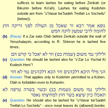
suffices to learn lashes for eating before Zerikah (or
Bikurim before Kri'ah). Lashes for eating Kodshim
outside are from "u'Vasar ba'Sadeh Treifah Lo Socheilu"
(below)).
גופא אמר רבא זר שאכל מן העולה לפני זריקה חוץ
לחומה לרבי שמעון לוקה חמש
(b)
(Rava):
If a Zar eats Olah before Zerikah outside the wall of
Yerushalayim, according to R. Shimon he is lashed five
times.
ולילקי נמי משום (שמות כט) וזר לא יאכל כי קדש הם
(c)
Question:
He should be lashed also for "v'Zar Lo Yochal Ki
Kodesh Hem"!
הני מילי היכא דלכהנים חזי הכא דלכהנים נמי לא חזי
(d)
Answer:
That applies only to Kodshim permitted to a Kohen.
Olah is forbidden even to Kohanim.
ולילקי נמי משום (שמות כב) ובשר בשדה טרפה לא
תאכלו כיון שיצא בשר חוץ למחיצתו נאסר
(e)
Question:
He should also be lashed for "u'Vasar ba'Sadeh
Treifah Lo Socheilu" - once meat leaves its (allowed) border,