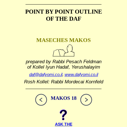
POINT BY POINT OUTLINE
OF THE DAF
MASECHES MAKOS
prepared by Rabbi Pesach Feldman
of Kollel Iyun Hadaf, Yerushalayim
daf@dafyomi.co.il
,
www.dafyomi.co.il
Rosh Kollel: Rabbi Mordecai Kornfeld
MAKOS 18
ASK THE