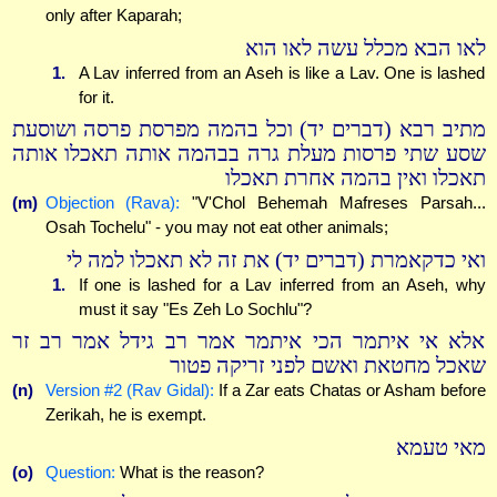
only after Kaparah;
לאו הבא מכלל עשה לאו הוא
1.
A Lav inferred from an Aseh is like a Lav. One is lashed
for it.
מתיב רבא (דברים יד) וכל בהמה מפרסת פרסה ושוסעת
שסע שתי פרסות מעלת גרה בבהמה אותה תאכלו אותה
תאכלו ואין בהמה אחרת תאכלו
(m)
Objection (Rava):
"V'Chol Behemah Mafreses Parsah...
Osah Tochelu" - you may not eat other animals;
ואי כדקאמרת (דברים יד) את זה לא תאכלו למה לי
1.
If one is lashed for a Lav inferred from an Aseh, why
must it say "Es Zeh Lo Sochlu"?
אלא אי איתמר הכי איתמר אמר רב גידל אמר רב זר
שאכל מחטאת ואשם לפני זריקה פטור
(n)
Version #2 (Rav Gidal):
If a Zar eats Chatas or Asham before
Zerikah, he is exempt.
מאי טעמא
(o)
Question:
What is the reason?