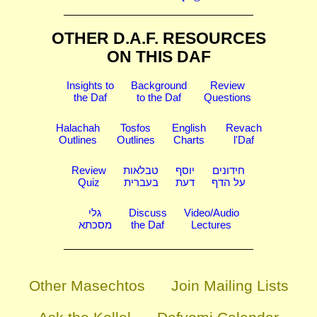
OTHER D.A.F. RESOURCES
ON THIS DAF
Insights to
Background
Review
the Daf
to the Daf
Questions
Halachah
Tosfos
English
Revach
Outlines
Outlines
Charts
l'Daf
Review
טבלאות
יוסף
חידונים
Quiz
בעברית
דעת
על הדף
גלי
Discuss
Video/Audio
מסכתא
the Daf
Lectures
Other Masechtos
Join Mailing Lists