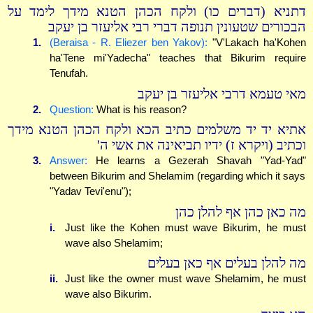
דתניא (דברים כו) ולקח הכהן הטנא מידך לימד על
הבכורים שטעונין תנופה דברי רבי אליעזר בן יעקב
1.
(Beraisa - R. Eliezer ben Yakov):
"V'Lakach ha'Kohen
ha'Tene mi'Yadecha" teaches that Bikurim require
Tenufah.
מאי טעמא דרבי אליעזר בן יעקב
2.
Question:
What is his reason?
אתיא יד יד משלמים כתיב הכא ולקח הכהן הטנא מידך
וכתיב (ויקרא ז) ידיו תביאינה את אשי ה'
3.
Answer:
He learns a Gezerah Shavah "Yad-Yad"
between Bikurim and Shelamim (regarding which it says
"Yadav Tevi'enu");
מה כאן כהן אף להלן כהן
i.
Just like the Kohen must wave Bikurim, he must
wave also Shelamim;
מה להלן בעלים אף כאן בעלים
ii.
Just like the owner must wave Shelamim, he must
wave also Bikurim.