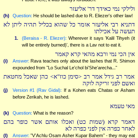
ולילקי נמי כאידך דר' אליעזר
(h)
Question:
He should be lashed due to R. Eliezer's other law!
דתניא רבי אליעזר אומר כל שהוא בכליל תהיה ליתן לא
תעשה על אכילתו
1.
(Beraisa - R. Eliezer):
Wherever it says 'Kalil Tihyeh (it
will be entirely burned)', there is a Lav not to eat it.
אין הכי נמי ורבא מהאי קרא קאמר
(i)
Answer:
Rava teaches only about the lashes that R. Shimon
expounded from "Lo Suchal Le'chol bi'She'arecha..."
אמר רב גידל אמר רב <סימן כוז"א> כהן שאכל מחטאת
ואשם לפני זריקה לוקה
(j)
Version #1 (Rav Gidal):
If a Kohen eats Chatas or Asham
before Zerikah, he is lashed.
מאי טעמא
(k)
Question:
What is the reason?
דאמר קרא (שמות כט) ואכלו אותם אשר כופר בהם
לאחר כפרה אין לפני כפרה לא
(l)
Answer:
"V'Achlu Osam Asher Kupar Bahem" - they may eat