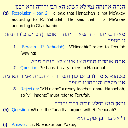
הנחה אהנחה נמי לא קשיא הא רבי יהודה והא רבנן
(g)
Resolution - part 2:
He said that Hanachah is not Me'akev
according to R. Yehudah. He said that it is Me'akev
according to Chachamim.
מאי רבי יהודה דתניא ר' יהודה אומר (דברים כו) והנחתו
זו תנופה
1.
(Beraisa - R. Yehudah):
"V'Hinachto" refers to Tenufah
(waving).
אתה אומר זו תנופה או אינו אלא הנחה ממש
2.
Question:
Perhaps it really refers to Hanachah!
כשהוא אומר (דברים כו) והניחו הרי הנחה אמור הא מה
אני מקיים והנחתו זו תנופה
3.
Rejection:
"V'Hinicho" already teaches about Hanachah,
so "v'Hinachto" must refer to Tenufah.
ומאן תנא דפליג עליה דרבי יהודה
(h)
Question:
Who is the Tana that argues with R. Yehudah?
ר' אליעזר בן יעקב היא
(i)
Answer:
It is R. Eliezer ben Yakov;