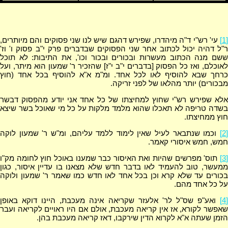
[1]
עי' רש"י ד"ה מיהדרו, שפירש דהגם שיש לנו שני פסוקים והם מיותרים,
ר"ל דהיה יכול לכתוב אחר שני הפסוקים שבדברים פרק י"ב פסוק ו' וז'
ששם מנה הכתוב מעשרות ובכורים ובכור וכו', את התיבות: לא תוכל
לאוכלם, ואז כל הפסוק [בדברים י"ב י"ז] שהזכיר ר' שמעון הוא מיתר, ועל
כרחך שבא להוסיף לאו לכל אחד. ומ"מ א"א להוסיף בכל אחד (חוץ
מבכורים) יותר מהלאו של לפני זריקה.
אלא שפירש רש"י שחוץ למחיצתו של כל אחד אני יודע מהפסוק דבשר
בשדה טריפה לא תאכלו שהוא מלמד מלקות על כל מי שאוכל בשר שיצא
חוץ ממחיצתו.
[2]
וכמו שנתבאר לעיל שאין לימוד ללמד עליהם, ומ"ש ר' שמעון לוקה
חמש, חמש איסורי קאמר.
[3]
תוס' מפרשים שהיות ואת האיסור כבר שמענו באוכל חוץ לחומה מק"ו
ממעשר, טוב להעמיד לאו בדבר חדש שלא מצאנו בו עדיין איסור, כגון
בכורים עד שלא קרא וכן בכל אחד לאו חדש כמו שאמר ר' שמעון ולוקה
על כל אחד מהם.
[4]
ואע"פ שס"ל לר' אלעזר שקריאה אינה מעכבת, היינו דוקא באופן
שאפשר לקורא, אז אין קריאה מעכבת, אולם אם היו ראויים לקריאה ועבר
הזמן שעתה א"א לקרוא הדין שירקבו, דאז קריאה מעכבת בהן.