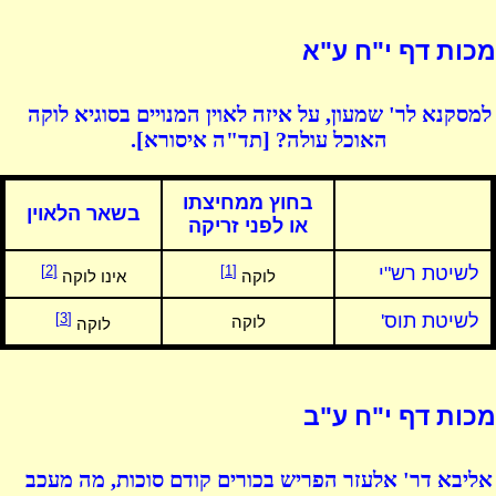
מכות דף י"ח ע"א
למסקנא לר' שמעון, על איזה לאוין המנויים בסוגיא לוקה
האוכל עולה? [תד"ה איסורא].
בחוץ ממחיצתו
בשאר הלאוין
או לפני זריקה
לשיטת רש"י
[1]
[2]
לוקה
אינו לוקה
לשיטת תוס'
[3]
לוקה
לוקה
מכות דף י"ח ע"ב
אליבא דר' אלעזר הפריש בכורים קודם סוכות, מה מעכב