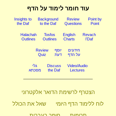
עוד חומר לימוד על הדף
Insights to
Background
Review
Point by
the Daf
to the Daf
Questions
Point
Halachah
Tosfos
English
Revach
Outlines
Outlines
Charts
l'Daf
חידונים
יוסף
Review
על הדף
דעת
Quiz
Video/Audio
Discuss
גלי
Lectures
the Daf
מסכתא
הצטרף לרשימת הדואר אלקטרוני
לוח ללימוד הדף היומי
שאל את הכולל
תרומות
חומר בעברית