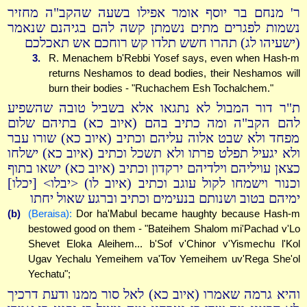
ר' מנחם בר יוסף אומר אפילו בשעה שהקב"ה מחזיר
נשמות לפגרים מתים נשמתן קשה להם בגיהנם שנאמר
(ישעיהו לג) תהרו חשש תלדו קש רוחכם אש תאכלכם
3.
R. Menachem b'Rebbi Yosef says, even when Hash-m
returns Neshamos to dead bodies, their Neshamos will
burn their bodies - "Ruchachem Esh Tochalchem."
ת"ר דור המבול לא נתגאו אלא בשביל טובה שהשפיע
להם הקב"ה ומה כתיב בהם (איוב כא) בתיהם שלום
מפחד ולא שבט אלוה עליהם וכתיב (איוב כא) שורו עבר
ולא יגעיל תפלט פרתו ולא תשכל וכתיב (איוב כא) ישלחו
כצאן עויליהם וילדיהם ירקדון וכתיב (איוב כא) ישאו בתוף
וכנור וישמחו לקול עוגב וכתיב (איוב לו) <יבלו> [יכלו]
ימיהם בטוב ושנותם בנעימים וכתיב וברגע שאול יחתו
(b)
(Beraisa):
Dor ha'Mabul became haughty because Hash-m
bestowed good on them - "Bateihem Shalom mi'Pachad v'Lo
Shevet Eloka Aleihem... b'Sof v'Chinor v'Yismechu l'Kol
Ugav Yechalu Yemeihem va'Tov Yemeihem uv'Rega She'ol
Yechatu";
והיא גרמה שאמרו (איוב כא) לאל סור ממנו ודעת דרכיך