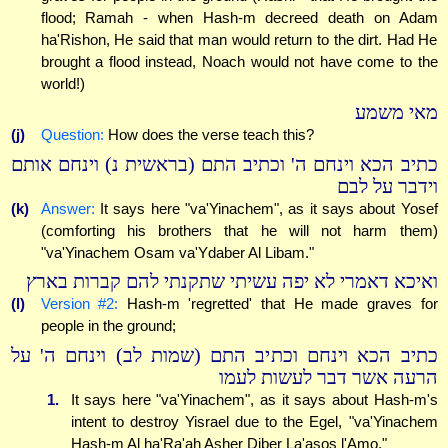
flood; Ramah - when Hash-m decreed death on Adam
ha'Rishon, He said that man would return to the dirt. Had He
brought a flood instead, Noach would not have come to the
world!)
מאי משמע
(j)
Question:
How does the verse teach this?
כתיב הכא וינחם ה' וכתיב התם (בראשית נ) וינחם אותם
וידבר על לבם
(k)
Answer:
It says here "va'Yinachem", as it says about Yosef
(comforting his brothers that he will not harm them)
"va'Yinachem Osam va'Ydaber Al Libam."
ואיכא דאמרי לא יפה עשיתי שתקנתי להם קברות בארץ
(l)
Version #2:
Hash-m 'regretted' that He made graves for
people in the ground;
כתיב הכא וינחם וכתיב התם (שמות לב) וינחם ה' על
הרעה אשר דבר לעשות לעמו
1.
It says here "va'Yinachem", as it says about Hash-m's
intent to destroy Yisrael due to the Egel, "va'Yinachem
Hash-m Al ha'Ra'ah Asher Diber La'asos l'Amo."