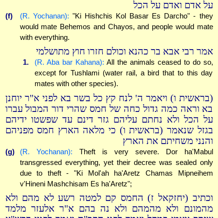
על אדם ואדם על הכל
(f)
(R. Yochanan):
"Ki Hishchis Kol Basar Es Darcho" - they
would mate Behemos and Chayos, and people would mate
with everything.
אמר רבי אבא בר כהנא וכולם חזרו חוץ מתושלמי
1.
(R. Aba bar Kahana):
All the animals ceased to do so,
except for Tushlami (water rail, a bird that to this day
mates with other species).
(בראשית ו) ויאמר ה' לנח קץ כל בשר בא לפני א"ר יוחנן
בא וראה כמה גדול כחה של חמס שהרי דור המבול עברו
על הכל ולא נחתם עליהם גזר דינם עד שפשטו ידיהם
בגזל שנאמר (בראשית ו) כי מלאה הארץ חמס מפניהם
והנני משחיתם את הארץ
(g)
(R. Yochanan):
Theft is very severe. Dor ha'Mabul
transgressed everything, yet their decree was sealed only
due to theft - "Ki Mol'ah ha'Aretz Chamas Mipneihem
v'Hineni Mashchisam Es ha'Aretz";
וכתיב (יחזקאל ז) החמס קם למטה רשע לא מהם ולא
מהמונם ולא מהמהם ולא נה בהם א"ר אלעזר מלמד