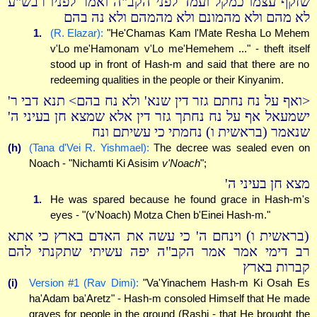
שזקף עצמו כמקל ועמד לפני הקב"ה ואמר לפניו רבש"ע
לא מהם ולא מהמונם ולא מהמהם ולא נה בהם
1.
(R. Elazar):
"He'Chamas Kam l'Mate Resha Lo Mehem
v'Lo me'Hamonam v'Lo me'Hemehem ..." - theft itself
stood up in front of Hash-m and said that there are no
redeeming qualities in the people or their Kinyanim.
<ואף על נח נחתם גזר דין שנא' ולא נח בהם> תנא דבי ר'
ישמעאל אף על נח נחתך גזר דין אלא שמצא חן בעיני ה'
שנאמר (בראשית ו) נחמתי כי עשיתם ונח
(h)
(Tana d'Vei R. Yishmael):
The decree was sealed even on
Noach - "Nichamti Ki Asisim
v'Noach
";
מצא חן בעיני ה'
1.
He was spared because he found grace in Hash-m's
eyes - "(v'Noach) Motza Chen b'Einei Hash-m."
(בראשית ו) וינחם ה' כי עשה את האדם בארץ כי אתא
רב דימי אמר אמר הקב"ה יפה עשיתי שתקנתי להם
קברות בארץ
(i)
Version #1 (Rav Dimi):
"Va'Yinachem Hash-m Ki Osah Es
ha'Adam ba'Aretz" - Hash-m consoled Himself that He made
graves for people in the ground (Rashi - that He brought the