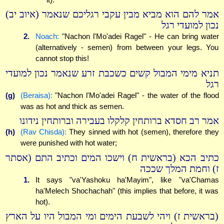
אמר להם הוא מביא מבין עקבי רגליכם שנאמר (איוב יב)
נכון למועדי רגל
2.
Noach:
"Nachon l'Mo'adei Ragel" - He can bring water
(alternatively - semen) from between your legs. You
cannot stop this!
תניא מימי המבול קשים כשכבת זרע שנאמר נכון למועדי
רגל
(g)
(Beraisa):
"Nachon l'Mo'adei Ragel" - the water of the flood
was as hot and thick as semen.
אמר רב חסדא ברותחין קלקלו בעבירה וברותחין נידונו
(h)
(Rav Chisda):
They sinned with hot (semen), therefore they
were punished with hot water;
כתיב הכא (בראשית ח) וישכו המים וכתיב התם (אסתר
ז) וחמת המלך שככה
1.
It says "va'Yashoku ha'Mayim", like "va'Chamas
ha'Melech Shochachah" (this implies that before, it was
hot).
(בראשית ז) ויהי לשבעת הימים ומי המבול היו על הארץ