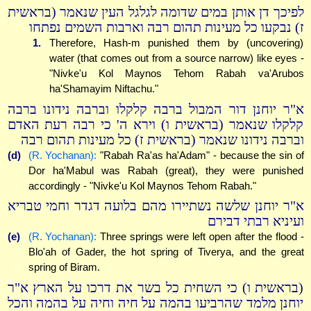
לפיכך דן אותן במים שדומה לגלגל העין שנאמר (בראשית
ז) נבקעו כל מעינות תהום רבה וארבות השמים נפתחו
1.
Therefore, Hash-m punished them by (uncovering)
water (that comes out from a source narrow) like eyes -
"Nivke'u Kol Maynos Tehom Rabah va'Arubos
ha'Shamayim Niftachu."
א"ר יוחנן דור המבול ברבה קלקלו וברבה נידונו ברבה
קלקלו שנאמר (בראשית ו) וירא ה' כי רבה רעת האדם
וברבה נידונו שנאמר (בראשית ז) כל מעינות תהום רבה
(d)
(R. Yochanan):
"Rabah Ra'as ha'Adam" - because the sin of
Dor ha'Mabul was Rabah (great), they were punished
accordingly - "Nivke'u Kol Maynos Tehom Rabah."
א"ר יוחנן שלשה נשתיירו מהם בלועה דגדר וחמי טבריא
ועיניא רבתי דבירם
(e)
(R. Yochanan):
Three springs were left open after the flood -
Blo'ah of Gader, the hot spring of Tiverya, and the great
spring of Biram.
(בראשית ו) כי השחית כל בשר את דרכו על הארץ א"ר
יוחנן מלמד שהרביעו בהמה על חיה וחיה על בהמה והכל