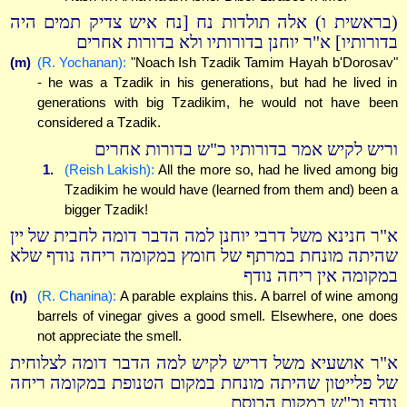
(בראשית ו) אלה תולדות נח [נח איש צדיק תמים היה
בדורותיו] א"ר יוחנן בדורותיו ולא בדורות אחרים
(m)
(R. Yochanan):
"Noach Ish Tzadik Tamim Hayah b'Dorosav"
- he was a Tzadik in his generations, but had he lived in
generations with big Tzadikim, he would not have been
considered a Tzadik.
וריש לקיש אמר בדורותיו כ"ש בדורות אחרים
1.
(Reish Lakish):
All the more so, had he lived among big
Tzadikim he would have (learned from them and) been a
bigger Tzadik!
א"ר חנינא משל דרבי יוחנן למה הדבר דומה לחבית של יין
שהיתה מונחת במרתף של חומץ במקומה ריחה נודף שלא
במקומה אין ריחה נודף
(n)
(R. Chanina):
A parable explains this. A barrel of wine among
barrels of vinegar gives a good smell. Elsewhere, one does
not appreciate the smell.
א"ר אושעיא משל דריש לקיש למה הדבר דומה לצלוחית
של פלייטון שהיתה מונחת במקום הטנופת במקומה ריחה
נודף וכ"ש במקום הבוסם