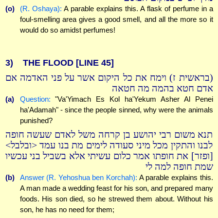
(o)
(R. Oshaya):
A parable explains this. A flask of perfume in a
foul-smelling area gives a good smell, and all the more so it
would do so amidst perfumes!
3)
THE FLOOD
[LINE 45]
(בראשית ז) וימח את כל היקום אשר על פני האדמה אם
אדם חטא בהמה מה חטאה
(a)
Question:
"Va'Yimach Es Kol ha'Yekum Asher Al Penei
ha'Adamah" - since the people sinned, why were the animals
punished?
תנא משום רבי יהושע בן קרחה משל לאדם שעשה חופה
לבנו והתקין מכל מיני סעודה לימים מת בנו עמד <ובלבל>
[ופזר] את חופתו אמר כלום עשיתי אלא בשביל בני עכשיו
שמת חופה למה לי
(b)
Answer (R. Yehoshua ben Korchah):
A parable explains this.
A man made a wedding feast for his son, and prepared many
foods. His son died, so he strewed them about. Without his
son, he has no need for them;