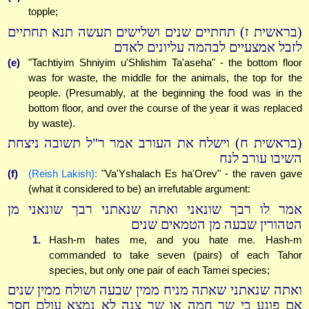
topple;
(בראשית ז) תחתיים שנים ושלישים תעשה תנא תחתיים
לזבל אמצעיים לבהמה עליונים לאדם
(e)
"Tachtiyim Shniyim u'Shlishim Ta'aseha" - the bottom floor
was for waste, the middle for the animals, the top for the
people. (Presumably, at the beginning the food was in the
bottom floor, and over the course of the year it was replaced
by waste).
(בראשית ח) וישלח את העורב אמר ר"ל תשובה ניצחת
השיבו עורב לנח
(f)
(Reish Lakish):
"Va'Yshalach Es ha'Orev" - the raven gave
(what it considered to be) an irrefutable argument:
אמר לו רבך שונאני ואתה שנאתני רבך שונאני מן
הטהורין שבעה מן הטמאים שנים
1.
Hash-m hates me, and you hate me. Hash-m
commanded to take seven (pairs) of each Tahor
species, but only one pair of each Tamei species;
ואתה שנאתני שאתה מניח ממין שבעה ושולח ממין שנים
אם פוגע בי שר חמה או שר צנה לא נמצא עולם חסר