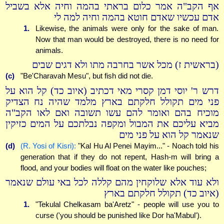
אף הקב"ה אמר כלום בראתי בהמה וחיה אלא בשביל
אדם עכשיו שאדם חוטא בהמה וחיה למה לי
1.
Likewise, the animals were only for the sake of man.
Now that man would be destroyed, there is no need for
animals.
(בראשית ז) מכל אשר בחרבה מתו ולא דגים שבים
(c)
"Be'Charavah Mesu", but fish did not die.
דרש ר' יוסי דמן קסרי מאי דכתיב (איוב כד) קל הוא על
פני מים תקולל חלקתם בארץ מלמד שהיה נח הצדיק
מוכיח בהם ואומר להם עשו תשובה ואם לאו הקב"ה
מביא עליכם את המבול ומקפה נבלתכם על המים כזיקין
שנאמר קל הוא על פני מים
(d)
(R. Yosi of Kisri):
"Kal Hu Al Penei Mayim..." - Noach told his
generation that if they do not repent, Hash-m will bring a
flood, and your bodies will float on the water like pouches;
ולא עוד אלא שלוקחין מהם קללה לכל באי עולם שנאמר
(איוב כד) תקולל חלקתם בארץ
1.
"Tekulal Chelkasam ba'Aretz" - people will use you to
curse ('you should be punished like Dor ha'Mabul').