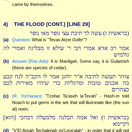
came by themselves.
4)
THE FLOOD (CONT.)
[LINE 29]
(בראשית ז) עשה לך תיבת עצי גופר מאי גופר
(a)
Question:
What is "Tevas Atzei
Gofer
"?
אמר רב אדא אמרי דבי ר' שילא זו מבליגה ואמרי לה
גולמיש
(b)
Answer (Rav Ada):
It is Mavligah. Some say, it is Gulamish
(these are species of cedar).
צוהר תעשה לתיבה א"ר יוחנן אמר לו הקב"ה לנח קבע
בה אבנים טובות ומרגליות כדי שיהיו מאירות לכם
כצהרים
(c)
(R. Yochanan):
"Tzohar Ta'aseh la'Tevah" - Hash-m told
Noach to put gems in the ark that will illuminate like (the sun
at) noon.
(בראשית ו) ואל אמה תכלנה מלמעלה דבהכי [הוא]
דקיימא
(d)
"V'El Amah Techalenah mi'Lma'alah" - in order that it will not