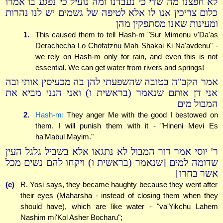
לא חפצנו מה שדי כי נעבדנו ומה נועיל כי נפגע בו אמרו
כלום צריכין אנו לו אלא לטיפה של גשמים יש לנו נהרות
ומעינות שאנו מסתפקין מהן
1.
This caused them to tell Hash-m "Sur Mimenu v'Da'as
Derachecha Lo Chofatznu Mah Shakai Ki Na'avdenu" -
we rely on Hash-m only for rain, and even this is not
essential. We can get water from rivers and springs!
אמר הקב"ה בטובה שהשפעתי להן בה מכעיסין אותי ובה
אני דן אותם שנאמר (בראשית ו) ואני הנני מביא את
המבול מים
2.
Hash-m:
They anger Me with the good I bestowed on
them. I will punish them with it - "Hineni Mevi Es
ha'Mabul Mayim."
ר' יוסי אמר דור המבול לא נתגאו אלא בשביל גלגל העין
שדומה למים [שנאמר (בראשית ו) ויקחו להם נשים מכל
אשר בחרו]
(c)
R. Yosi says, they became haughty because they went after
their eyes (Maharsha - instead of closing them when they
should have), which are like water - "va'Yikchu Lahem
Nashim mi'Kol Asher Bocharu";