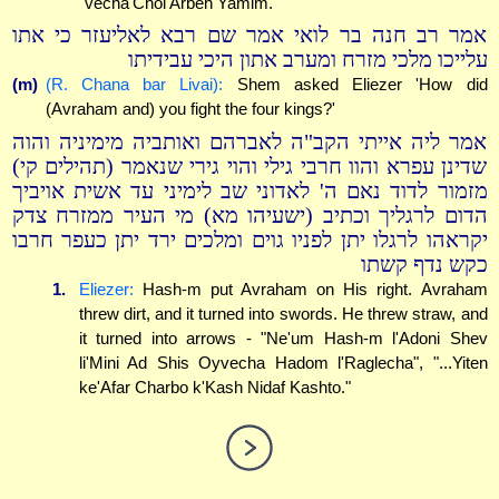
"vecha'Chol Arbeh Yamim."
אמר רב חנה בר לואי אמר שם רבא לאליעזר כי אתו
עלייכו מלכי מזרח ומערב אתון היכי עבידיתו
(m)
(R. Chana bar Livai):
Shem asked Eliezer 'How did
(Avraham and) you fight the four kings?'
אמר ליה אייתי הקב"ה לאברהם ואותביה מימיניה והוה
שדינן עפרא והוו חרבי גילי והוי גירי שנאמר (תהילים קי)
מזמור לדוד נאם ה' לאדוני שב לימיני עד אשית אויביך
הדום לרגליך וכתיב (ישעיהו מא) מי העיר ממזרח צדק
יקראהו לרגלו יתן לפניו גוים ומלכים ירד יתן כעפר חרבו
כקש נדף קשתו
1.
Eliezer:
Hash-m put Avraham on His right. Avraham
threw dirt, and it turned into swords. He threw straw, and
it turned into arrows - "Ne'um Hash-m l'Adoni Shev
li'Mini Ad Shis Oyvecha Hadom l'Raglecha", "...Yiten
ke'Afar Charbo k'Kash Nidaf Kashto."