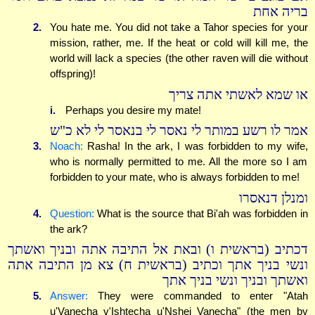
בריה אחת
2.
You hate me. You did not take a Tahor species for your
mission, rather, me. If the heat or cold will kill me, the
world will lack a species (the other raven will die without
offspring)!
או שמא לאשתי אתה צריך
i.
Perhaps you desire my mate!
אמר לו רשע במותר לי נאסר לי בנאסר לי לא כ"ש
3.
Noach:
Rasha! In the ark, I was forbidden to my wife,
who is normally permitted to me. All the more so I am
forbidden to your mate, who is always forbidden to me!
ומנלן דנאסרו
4.
Question:
What is the source that Bi'ah was forbidden in
the ark?
דכתיב (בראשית ו) ובאת אל התיבה אתה ובניך ואשתך
ונשי בניך אתך וכתיב (בראשית ח) צא מן התיבה אתה
ואשתך ובניך ונשי בניך אתך
5.
Answer:
They were commanded to enter "Atah
u'Vanecha v'Ishtecha u'Nshei Vanecha" (the men by