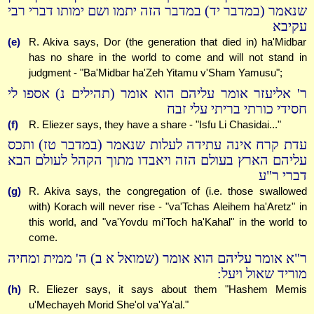
שנאמר (במדבר יד) במדבר הזה יתמו ושם ימותו דברי רבי
עקיבא
(e)
R. Akiva says, Dor (the generation that died in) ha'Midbar
has no share in the world to come and will not stand in
judgment - "Ba'Midbar ha'Zeh Yitamu v'Sham Yamusu";
ר' אליעזר אומר עליהם הוא אומר (תהילים נ) אספו לי
חסידי כורתי בריתי עלי זבח
(f)
R. Eliezer says, they have a share - "Isfu Li Chasidai..."
עדת קרח אינה עתידה לעלות שנאמר (במדבר טז) ותכס
עליהם הארץ בעולם הזה ויאבדו מתוך הקהל לעולם הבא
דברי ר"ע
(g)
R. Akiva says, the congregation of (i.e. those swallowed
with) Korach will never rise - "va'Tchas Aleihem ha'Aretz" in
this world, and "va'Yovdu mi'Toch ha'Kahal" in the world to
come.
ר"א אומר עליהם הוא אומר (שמואל א ב) ה' ממית ומחיה
מוריד שאול ויעל:
(h)
R. Eliezer says, it says about them "Hashem Memis
u'Mechayeh Morid She'ol va'Ya'al."