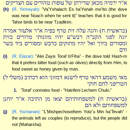
א"ר ירמיה מכאן שדירתן של עופות טהורים עם הצדיקים
(h)
(R. Yirmeyah):
"Va'Yshalach Es ha'Yonah
me
'Ito (the dove
was near Noach when he sent it)" teaches that it is good for
Tahor birds to be near Tzadikim.
(בראשית ח) והנה עלה זית טרף בפיה א"ר אלעזר אמרה
יונה לפני הקב"ה רבש"ע יהיו מזונותי מרורים כזית
ומסורים בידך ואל יהיו מתוקים כדבש ומסורים ביד בשר
ודם
(i)
(R. Elazar):
"Alei Zayis Toraf b'Fiha" - the dove told Hash-m
that it prefers bitter food (such as olives) directly from Him, to
food sweet as honey given by man.
מאי משמע דהאי טרף לישנא דמזוני הוא דכתיב (משלי ל)
הטריפני לחם חוקי
1.
'Toraf' connotes food - "Hatrifeni Lechem Chuki."
(בראשית ח) למשפחותיהם יצאו מן התיבה א"ר יוחנן
למשפחותם ולא הם
(j)
(R. Yochanan):
"L'Mishpechoseihem Yotz'u Min ha'Tevah" -
the animals left as couples (to reproduce), but the people did
not (Maharsha).