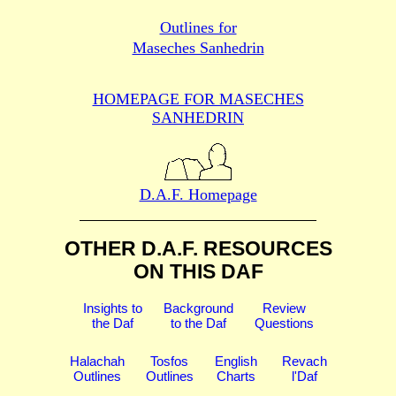
Outlines for
Maseches Sanhedrin
HOMEPAGE FOR MASECHES
SANHEDRIN
D.A.F. Homepage
OTHER D.A.F. RESOURCES
ON THIS DAF
Insights to
Background
Review
the Daf
to the Daf
Questions
Halachah
Tosfos
English
Revach
Outlines
Outlines
Charts
l'Daf