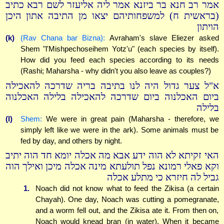
אמר רב חנא בר ביזנא אמר ליה אליעזר לשם רבא כתיב
(בראשית ח) למשפחותיהם יצאו מן התיבה אתון היכן
הויתון
(k)
(Rav Chana bar Bizna):
Avraham's slave Eliezer asked
Shem "l'Mishpechoseihem Yotz'u" (each species by itself).
How did you feed each species according to its needs
(Rashi; Maharsha - why didn't you also leave as couples?)
א"ל צער גדול היה לנו בתיבה בריה שדרכה להאכילה
ביום האכלנוה ביום שדרכה להאכילה בלילה האכלנוה
בלילה
(l)
Shem:
We were in great pain (Maharsha - therefore, we
simply left like we were in the ark). Some animals must be
fed by day, and others by night.
האי זקיתא לא הוה ידע אבא מה אכלה יומא חד הוה יתיב
וקא פאלי רמונא נפל תולעתא מינה אכלה מיכן ואילך הוה
גביל לה חיזרא כי מתלע אכלה
1.
Noach did not know what to feed the Zikisa (a certain
Chayah). One day, Noach was cutting a pomegranate,
and a worm fell out, and the Zikisa ate it. From then on,
Noach would knead bran (in water). When it became