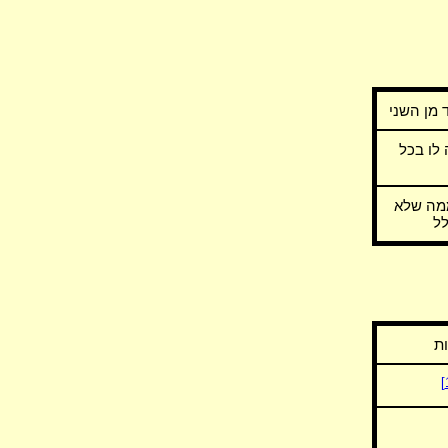
מן השני
לו בכל
ממה שלא
לל
ת