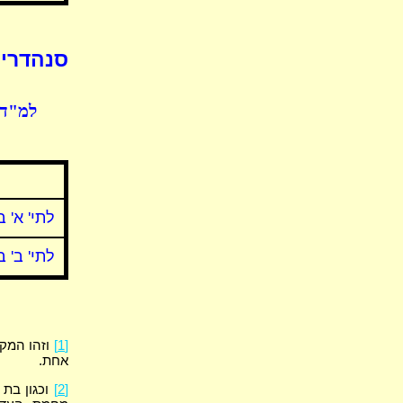
סנהדרין
למ"ד 
לתי' א' ב
לתי' ב' ב
[1]
וזהו המקר
אחת.
[2]
וכגון בת 