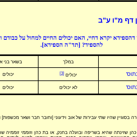
 דף מ"ו ע"ב
דהספידא יקרא דחיי, האם יכולים החיים למחול על כבודם ו
להספיד? [תד"ה הספידא].
במלך
בשאר בני א
תוס'
[3]
יכולים
יכולים
תוס'
לא יכולים
יכולים
ה בסוגיין שהיו שתי עבירות של אוב וידעוני [וחובר חבר ושאר מכשפות] 
כהן שזינתה שהיא בשריפה ובועלה בחנק, או בת כהן וזוממי זוממיה ש