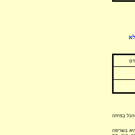
לא
דם
והכל במיתה
היא בשריפה