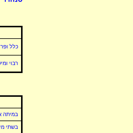
כלל ופר
רבוי ומי
במיתה א
בשתי מי