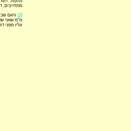
מחמת העדים
מתחייבים, ד
[3]
והגם שבשא
מ"מ שאני שא
עליו מפני דוד