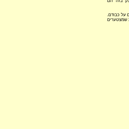
נק בזה הם
 על כבודם.
ת שמצטערים