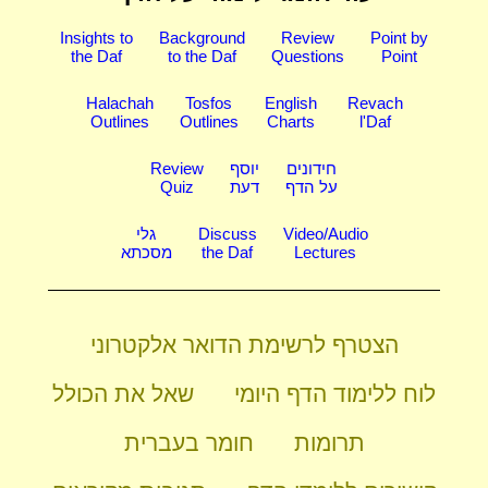
Insights to
Background
Review
Point by
the Daf
to the Daf
Questions
Point
Halachah
Tosfos
English
Revach
Outlines
Outlines
Charts
l'Daf
חידונים
יוסף
Review
על הדף
דעת
Quiz
Video/Audio
Discuss
גלי
Lectures
the Daf
מסכתא
הצטרף לרשימת הדואר אלקטרוני
לוח ללימוד הדף היומי
שאל את הכולל
תרומות
חומר בעברית