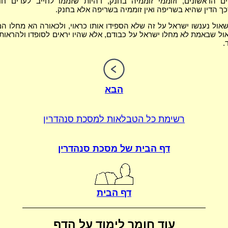
 הראשונים, וזוממי זוממיה בחנק, דהיות שזממו לחייב לעדים ח
כך הדין שהיא בשריפה ואין זוממיה בשריפה אלא בחנק.
ול נענשו ישראל על זה שלא הספידו אותו כראוי, ולכאורה הא מחלו הם
ול שבאמת לא מחלו ישראל על כבודם, אלא שהיו יראים לסופדו ולהראו
.
הבא
רשימת כל הטבלאות
למסכת סנהדרין
דף הבית של
מסכת סנהדרין
דף הבית
עוד חומר לימוד על הדף