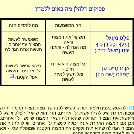
פסוקים דלהלן מה באים ללמד?
מה המשמעות
מה לומדים מזה
תשקול את המצות
פַּלֵס מַעְגַּלּ
כשאפשר לעשות
וראה
רַגְלֶךָ וְכָל דְּרָכֶיךָ
המצוה ע"י אחרים -
מה הגדולה - ואותה
תעשה אתה הגדולה
יִכֹּנוּ (משלי ד:כו)
תעשה
כל מצוה היא אורח
כשאי אפשר לעשות
אֹרַח חַיִּים פֶּן
חיים -
ע"י אחרים - תעשה
תְּפַלֵּס (שם ה:ו)
ואל תשקול איזה
[1]
אפי' הקטנה
לעשות
[1]
ולדוגמא בענין תלמוד תורה, כשיש לפניו שני מצות מצות תלמוד תורה
ומצוה אחרת שיכולה להעשות ע"י אחרים, הדין הוא שיש לו לפלס ולשקול
ולעשות את המצוה הגדולה שהיא ת"ת ושאר המצות שיעשו ע"י אחרים.
אכן אם המצוה האחרת אינה יכולה לעשות ע"י אחרים יש לו להניח את
המצוה הגדולה שהיא ת"ת ולקיים את המצוה הקטנה שמוטלת עליו - ולא
לשקול איזה מצוה גדולה או קטנה.