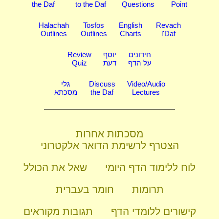
the Daf
to the Daf
Questions
Point
Halachah
Tosfos
English
Revach
Outlines
Outlines
Charts
l'Daf
חידונים
יוסף
Review
על הדף
דעת
Quiz
Video/Audio
Discuss
גלי
Lectures
the Daf
מסכתא
מסכתות אחרות
הצטרף לרשימת הדואר אלקטרוני
לוח ללימוד הדף היומי
שאל את הכולל
תרומות
חומר בעברית
קישורים ללומדי הדף
תגובות מקוראים