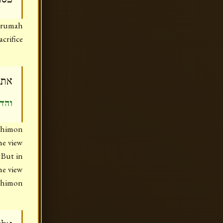
erumah
crifice
אתי
וה)]
Shimon
he view
 But in
he view
Shimon