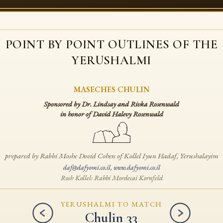
POINT BY POINT OUTLINES
OF THE
YERUSHALMI
MASECHES CHULIN
Sponsored by Dr. Lindsay and Rivka Rosenwald
in honor of David Halevy Rosenwald
prepared by Rabbi Moshe Dovid Cohen
of Kollel Iyun Hadaf, Yerushalayim
daf@dafyomi.co.il
,
www.dafyomi.co.il
Rosh Kollel: Rabbi Mordecai Kornfeld
YERUSHALMI TO MATCH
Chulin 33