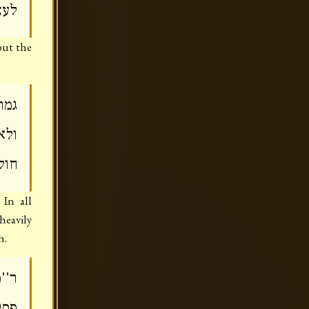
לע:
but the
גמר
ולא
חול
In all
heavily
h.
ר''
פסו