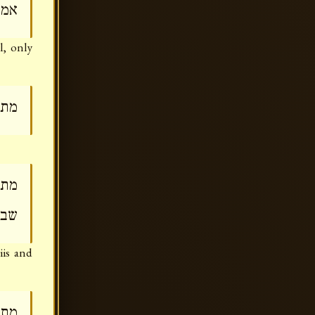
אמר
, only
מתנ
מתנ
שבי
is and
מתנ