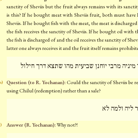
sanctity of Sheviis but the fruit always remains with its sancti
is this? If he bought meat with Sheviis fruit, both must have 
Sheviis. If he bought fish with the meat, the meat is discharged
the fish receives the sanctity of Sheviis. If he bought oil with t
the fish is discharged of and the oil receives the sanctity of Shev
latter one always receives it and the fruit itself remains prohibit
 מיניה מרבי יוחנן שביעית מהו שתצא דרך חילול
Question (to R. Yochanan):
Could the sanctity of Sheviis be 
h)
using Chilul (redemption) rather than a sale?
 ליה ולמה לא
Answer (R. Yochanan):
Why not?!
i)