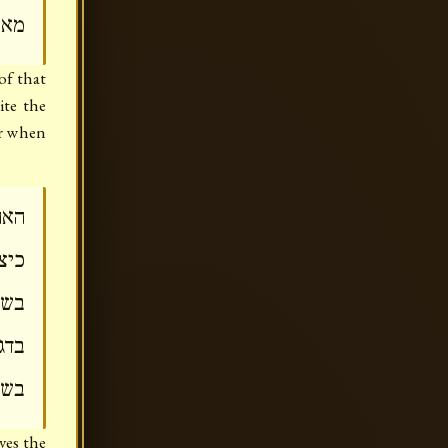
מאי
of that
te the
ir when
האח
כיצ
בשב
בדג
בשב
ves the