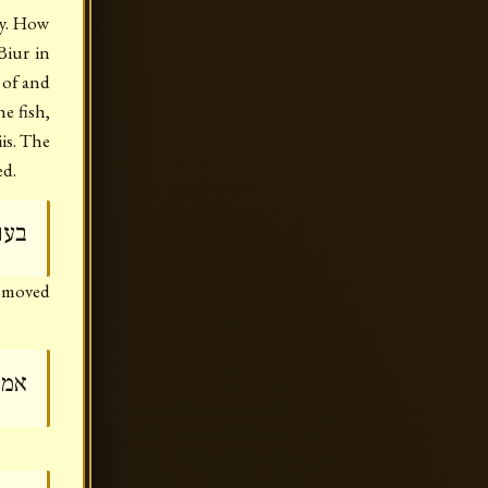
ty. How
Biur in
 of and
he fish,
iis. The
ed.
בעו
removed
אמר