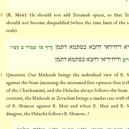
(R. Meir):
He should not add Terumah spices, so that T
d)
should not become disqualified (when the time limit of the sa
ends).
א דיחידאי דהכא כסתמא דתמן
[דף סז עמוד ב (עוז
ודיחידיאי דהכא כסתמא דתמן
דר
Question:
Our Mishnah brings the individual view of R. 
e)
against the Stam (meaning the unnamed first opinion that is t
of the Chachamim), and the Halacha always follows the Stam.
contrast, the Mishnah in Zevachim brings a similar case with t
of R. Shimon against R. Meir and when R. Meir and R. 
disagree, the Halacha follows R. Shimon...?