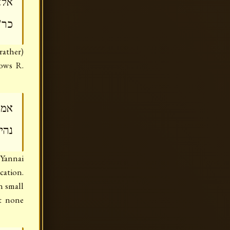
אלא
כר'
rather)
ows R.
אמר
נהיג
 Yannai
cation.
n small
t none