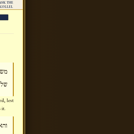
ASK THE
KOLLEL
משנ
שלא
l, lest
it.
והא