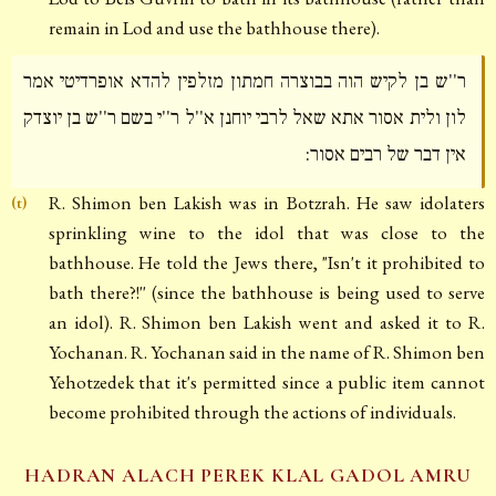
remain in Lod and use the bathhouse there).
ר''ש בן לקיש הוה בבוצרה חמתון מזלפין להדא אופרדיטי אמר
לון ולית אסור אתא שאל לרבי יוחנן א''ל ר''י בשם ר''ש בן יוצדק
אין דבר של רבים אסור:
R. Shimon ben Lakish was in Botzrah. He saw idolaters
(t)
sprinkling wine to the idol that was close to the
bathhouse. He told the Jews there, "Isn't it prohibited to
bath there?!'' (since the bathhouse is being used to serve
an idol). R. Shimon ben Lakish went and asked it to R.
Yochanan. R. Yochanan said in the name of R. Shimon ben
Yehotzedek that it's permitted since a public item cannot
become prohibited through the actions of individuals.
HADRAN ALACH PEREK KLAL GADOL AMRU