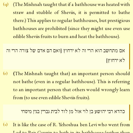
(The Mishnah taught that if a bathhouse was heated with
(q)
straw and stubble of Sheviis, it is permitted to bathe
there.) This applies to regular bathhouses, but prestigious
bathhouses are prohibited (since they might use even use
edible Sheviis fruits to burn and heat the bathhouse).
אם מתחשב הוא הרי זה לא ירחוץ [ואם הם אדם של צורה הרי זה
לא ירחוץ]
(
The Mishnah taught that) an important person should
(r)
not bathe (even in a regular bathhouse). This is referring
to an important person that others would wrongly learn
from (to use even edible Sheviis fruits).
כהדא רבי יהושע בן לוי אזל מן לוד לבית גברין בגין מיסחי
It is like the case of R. Yehoshua ben Levi who went from
(s)
Lod to Beis Guvrin to bath in its bathhouse (rather than