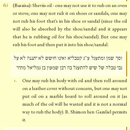
(Baraisa):
Sheviis oil - one may not use it to rub on an oven
(k)
or stove; one may not rub it on shoes or sandals; one may
not rub his foot that's in his shoe or sandal (since the oil
will also be absorbed by the shoe/sandal and it appears
that he is rubbing oil for his shoe/sandal). But one may
rub his foot and then put it into his shoe/sandal.
וסך שמן ומתעגל ע''ג קטבליא ואינו חושש לא יתננה לא על
גבי טבלה של שיש להתעגל בה רבן שמעון בן גמליאל מתיר
One may rub his body with oil and then roll around
1.
on a leather cover without concern, but one may not
put oil on a marble board to roll around on it (as
much of the oil will be wasted and it is not a normal
way to rub the body). R. Shimon ben Gamliel permits
it.