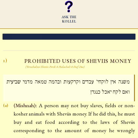
ASK THE
KOLLEL
PROHIBITED USES OF SHEVIIS MONEY
1)
(Yerushalmi Sheviis Perek 8 Halachah 8 Daf 24a)
משנה אין לוקחי' עבדים וקרקעות ובהמה טמאה מדמי שביעית
ואם לקח יאכל כנגדן
(Mishnah):
A person may not buy slaves, fields or non-
(a)
kosher animals with Sheviis money. If he did this, he must
buy and eat food according to the laws of Sheviis
corresponding to the amount of money he wrongly