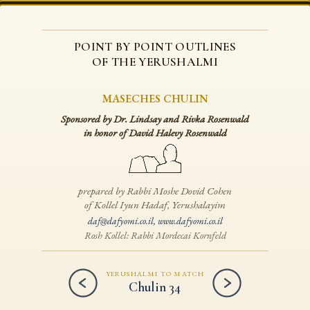
POINT BY POINT OUTLINES
OF THE YERUSHALMI
MASECHES CHULIN
Sponsored by Dr. Lindsay and Rivka Rosenwald
in honor of David Halevy Rosenwald
prepared by Rabbi Moshe Dovid Cohen
of Kollel Iyun Hadaf, Yerushalayim
daf@dafyomi.co.il
,
www.dafyomi.co.il
Rosh Kollel: Rabbi Mordecai Kornfeld
YERUSHALMI TO MATCH
Chulin 34