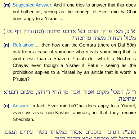
(m)
Suggested Answer:
And if one tries to answer that this does
not bother us, seeing as the concept of Eiver min ha'Chai
does apply to a Yisrael ...
א"כ, מאי פריך התם בפ' ארבע מיתות (סנהדרין דף נט.)
מ'גזל דפחות משוה פרוטה'?
(n)
Refutation:
... then how can the Gemara (there on Daf 59a)
ask from a case of someone who steals something that is
worth less than a Shaveh P'rutah (for which a Nochri is
Chayav even though a Yisrael if Patur - seeing as the
prohibition applies to a Yisrael by an article that is worth a
P'rutah?
וי"ל, דמכל מקום אסור אבר מן החי דידהו, משום דבעיא
שחיטה.
(o)
Answer:
In fact, Eiver min ha'Chai does apply to a Yisrael,
even vis-a-vis non-Kasher animals, in that they require
Shechitah.
ואע"ג דעובד כוכבים אסור במשהו בשר וגידים ועצם,
וישראל לא מיתסר אלא בכזית בשר ...