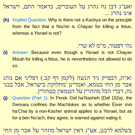
ואע"ג דבן נח נהרג על העוברים, כדאמר התם, וישראל
אינו נהרג ...
(h)
Implied Question:
Why is there not a Kashya on the principle
from the fact that a Nochri is Chayav for killing a fetus,
whereas a Yisrael is not?
נהי דפטור, מ"מ לא שרי.
(i)
Answer:
Because even though a Yisrael is not Chayav
Misah for killing a fetus, he is nevertheless not allowed to do
so.
וא"ת, דבפרק גיד הנשה (לקמן דף קב.) דפליגי אם נוהג
אבר מן החי בטמא, ואמרינן 'מחלוקת בישראל, אבל בבני
נח, דברי הכל מוזהרין על הטמאין כטהורין.
(j)
Question (Part 1):
In Perek Gid ha'Nasheh (Daf 102a), the
Gemara confines the Machlokes as to whether Eiver min
ha'Chai by a non-Kasher animal applies to a Yisrael, but as
for a ben No'ach, they agree, is warned against eating it.
בשלמא לרבנן, אע"ג דאין ישראל מוזהר על אבר מן החי