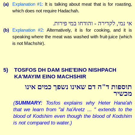
(a)
Explanation #1:
It is talking about meat that is for roasting,
which does not require Hadachah.
אי נמי, לקדירה - והודחו במי פירות.
(b)
Explanation #2:
Alternatively, it is for cooking, and it is
speaking where the meat was washed with fruit-juice (which
is not Machshir).
5)
TOSFOS DH DAM SHE'EINO NISHPACH
KA'MAYIM EINO MACHSHIR
תוספות ד"ה דם שאינו נשפך כמים אינו
מכשיר
(
SUMMARY:
Tosfos explains why Heter Hana'ah
that we learn from "al ha'Aretz ... " extends to the
blood of Kodshim even though the blood of Kodshim
is not compared to water.)