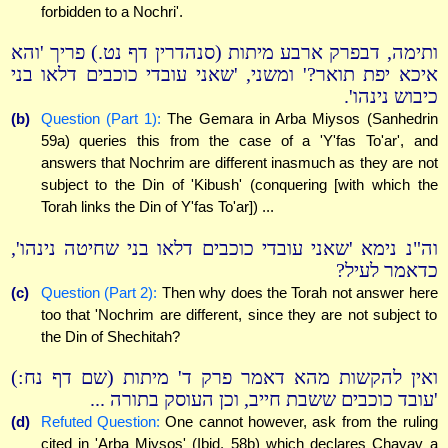
forbidden to a Nochri'.
ותימה, דבפרק ארבע מיתות (סנהדרין דף נט.) פריך 'והא
איכא יפת תואר?' ומשני, 'שאני עובדי כוכבים דלאו בני
כיבוש נינהו'.
(b)
Question (Part 1):
The Gemara in Arba Miysos (Sanhedrin
59a) queries this from the case of a 'Y'fas To'ar', and
answers that Nochrim are different inasmuch as they are not
subject to the Din of 'Kibush' (conquering [with which the
Torah links the Din of Y'fas To'ar]) ...
וה"נ נימא 'שאני עובדי כוכבים דלאו בני שחיטה נינהו',
כדאמר לעיל?
(c)
Question (Part 2):
Then why does the Torah not answer here
too that 'Nochrim are different, since they are not subject to
the Din of Shechitah?
ואין להקשות מהא דאמר פרק ד' מיתות (שם דף נח:)
'עובד כוכבים ששבת חייב, וכן העוסק בתורה ...
(d)
Refuted Question:
One cannot however, ask from the ruling
cited in 'Arba Miysos' (Ibid. 58b) which declares Chayav a