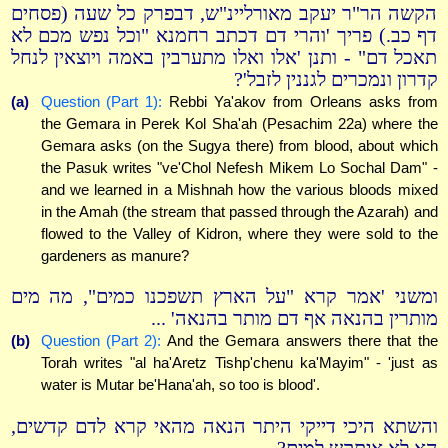
הקשה הר"ר יעקב מאורליינ"ש, דבפרק כל שעה (פסחים
דף כב.) פריך 'והרי דם דכתב רחמנא "וכל נפש מכם לא
תאכל דם" - ותנן 'אלו ואלו מתערבין באמה ויוצאין לנחל
קדרון ונמכרים לגננין לזבל'?
(a)
Question (Part 1):
Rebbi Ya'akov from Orleans asks from
the Gemara in Perek Kol Sha'ah (Pesachim 22a) where the
Gemara asks (on the Sugya there) from blood, about which
the Pasuk writes "ve'Chol Nefesh Mikem Lo Sochal Dam" -
and we learned in a Mishnah how the various bloods mixed
in the Amah (the stream that passed through the Azarah) and
flowed to the Valley of Kidron, where they were sold to the
gardeners as manure?
ומשני 'אמר קרא "על הארץ תשפכנו כמים", מה מים
מותרין בהנאה אף דם מותר בהנאה' ...
(b)
Question (Part 2):
And the Gemara answers there that the
Torah writes "al ha'Aretz Tishp'chenu ka'Mayim" - 'just as
water is Mutar be'Hana'ah, so too is blood'.
והשתא היכי דייקי היתר הנאה מהאי קרא לדם קדשים,