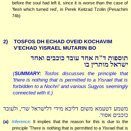
before the soul had left it, since it is worse than the case of
'flesh which turned red', in Perek Keitzad Tzolin (Pesachim
74b)
2)
TOSFOS DH ECHAD OVEID KOCHAVIM
V'ECHAD YISRAEL MUTARIN BO
תוספות ד"ה אחד עובד כוכבים ואחד
ישראל מותרין בו
(
SUMMARY:
Tosfos discusses the principle that
'there is nothing that is permitted to a Yisrael that is
forbidden to a Nochri' and various Sugyos seemingly
connected with it.)
משמע דטעמא משום דליכא מידי דלישראל שרי, ולעובד
כוכבים אסור.
(a)
Inference:
It implies that the reason for this is due to the
principle 'There is nothing that is permitted to a Yisrael that is