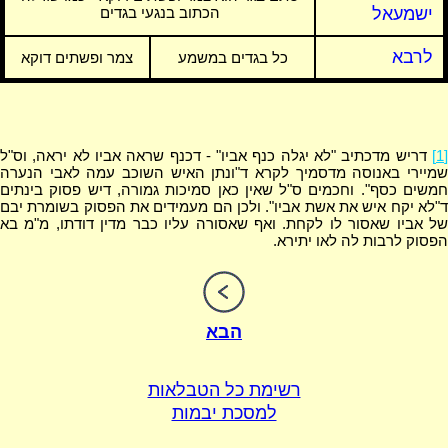
ישמעאל
הכתוב בנגעי בגדים
לרבא
כל בגדים במשמע
צמר ופשתים דוקא
[1]
דריש מדכתיב "לא יגלה כנף אביו" - דכנף שראה אביו לא יראה, וס"ל
שמיירי באנוסה מדסמיך לקרא ד"ונתן האיש השוכב עמה לאבי הנערה
חמשים כסף". וחכמים ס"ל שאין כאן סמיכות גמורה, דיש פסוק בינתים
ד"לא יקח איש את אשת אביו". ולכן הם מעמידים את הפסוק בשומרת יבם
של אביו שאסור לו לקחת. ואף שאסורה עליו כבר מדין דודתו, מ"מ בא
הפסוק לרבות לה לאו יתירא.
הבא
רשימת כל הטבלאות
למסכת יבמות