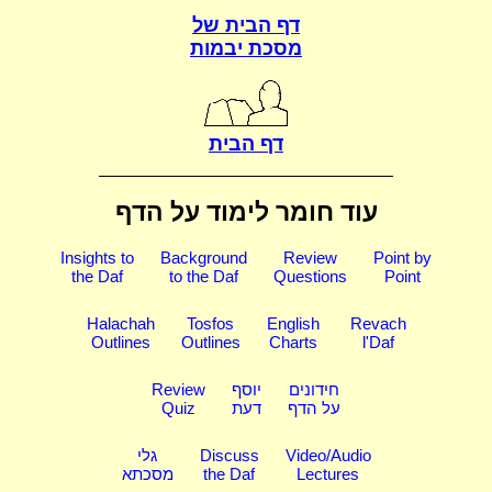
דף הבית של
מסכת יבמות
דף הבית
עוד חומר לימוד על הדף
Insights to
Background
Review
Point by
the Daf
to the Daf
Questions
Point
Halachah
Tosfos
English
Revach
Outlines
Outlines
Charts
l'Daf
חידונים
יוסף
Review
על הדף
דעת
Quiz
Video/Audio
Discuss
גלי
Lectures
the Daf
מסכתא