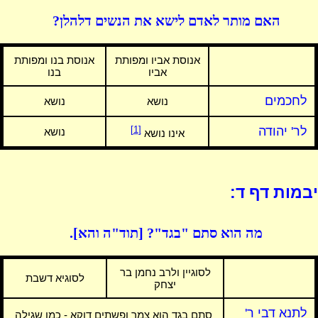
האם מותר לאדם לישא את הנשים דלהלן?
אנוסת אביו ומפותת
אנוסת בנו ומפותת
אביו
בנו
לחכמים
נושא
נושא
לר' יהודה
[1]
נושא
אינו נושא
יבמות דף ד:
מה הוא סתם "בגד"? [תוד"ה והא].
לסוגיין ולרב נחמן בר
לסוגיא דשבת
יצחק
לתנא דבי ר'
סתם בגד הוא צמר ופשתים דוקא - כמו שגילה