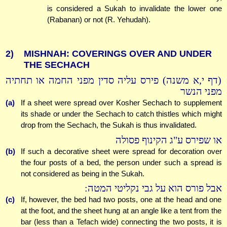
is considered a Sukah to invalidate the lower one
(Rabanan) or not (R. Yehudah).
2)
MISHNAH: COVERINGS OVER AND UNDER
THE SECHACH
(דף י,א משנה) פירס עליה סדין מפני החמה או תחתיה
מפני הנשר
(a)
If a sheet were spread over Kosher Sechach to supplement
its shade or under the Sechach to catch thistles which might
drop from the Sechach, the Sukah is thus invalidated.
או שפירס ע"ג הקינוף פסולה
(b)
If such a decorative sheet were spread for decoration over
the four posts of a bed, the person under such a spread is
not considered as being in the Sukah.
אבל פורס הוא על גבי נקליטי המטה:
(c)
If, however, the bed had two posts, one at the head and one
at the foot, and the sheet hung at an angle like a tent from the
bar (less than a Tefach wide) connecting the two posts, it is