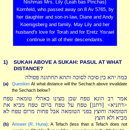
Nishmas Mrs. Lily (Leah bas Pinchas)
Kornfeld, who passed away on 8 Av 5765, by
her daughter and son-in-law, Diane and Andy
Koenigsberg and family. May Lily and her
husband's love for Torah and for Eretz Yisrael
continue in all of their descendants.
1)
SUKAH ABOVE A SUKAH: PASUL AT WHAT
DISTANCE?
כמה יהא בין סוכה לסוכה ותהא תחתונה פסולה
(a)
Question:
At what distance will the Sechach above invalidate
the Sechach below?
אמר רב הונא טפח שכן מצינו באהלי טומאה טפח
<דתניא> [דתנן] טפח על טפח ברום טפח מביא את
הטומאה וחוצץ בפני הטומאה אבל פחות מרום טפח לא
מביא ולא חוצץ
(b)
Answer (R. Huna):
A Tefach (less than a Tefach does not