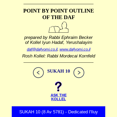
POINT BY POINT OUTLINE
OF THE DAF
prepared by Rabbi Ephraim Becker
of Kollel Iyun Hadaf, Yerushalayim
daf@dafyomi.co.il
,
www.dafyomi.co.il
Rosh Kollel: Rabbi Mordecai Kornfeld
SUKAH 10
ASK THE
KOLLEL
SUKAH 10 (8 Av 5781) - Dedicated l'Iluy