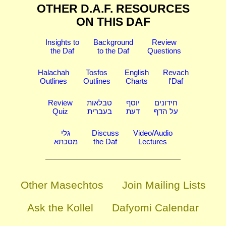
OTHER D.A.F. RESOURCES
ON THIS DAF
Insights to
Background
Review
the Daf
to the Daf
Questions
Halachah
Tosfos
English
Revach
Outlines
Outlines
Charts
l'Daf
Review
טבלאות
יוסף
חידונים
Quiz
בעברית
דעת
על הדף
גלי
Discuss
Video/Audio
מסכתא
the Daf
Lectures
Other Masechtos
Join Mailing Lists
Ask the Kollel
Dafyomi Calendar