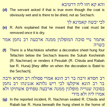
והא קא חזו ליה דרטיבא
(d)
The servant asked if that is true even though the coat is
obviously wet and is there to be dried, not as Sechach.
לכי יבשה קאמינא לך
(e)
R. Ashi explained that he meant that the coat must be
removed once it is dry.
אתמר נויי סוכה המופלגין ממנה ארבעה רב נחמן אמר
כשרה
(f)
There is a Machlokes whether a decorative sheet hung four
Tefachim below the Sechach leaves the Sukah Kesheirah
(R. Nachman) or renders it Pesulah (R. Chisda and Rabah
bar R. Huna) [they differ on when the decoration is Batel to
the Sechach].
רב חסדא ורבה בר רב הונא אמרי פסולה רב חסדא ורבה
בר רב הונא איקלעו לבי ריש גלותא אגנינהו רב נחמן
בסוכה שנוייה מופלגין ממנה ארבעה טפחים אשתיקו ולא
אמרו ליה ולא מידי
(g)
In the reported incident, R. Nachman seated R. Chisda and
Rabah bar R. Huna beneath the hung sheet in the home of