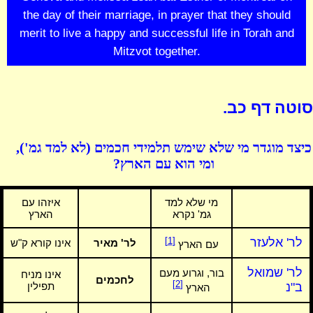
the day of their marriage, in prayer that they should
merit to live a happy and successful life in Torah and
Mitzvot together.
סוטה דף כב.
כיצד מוגדר מי שלא שימש תלמידי חכמים (לא למד גמ'),
ומי הוא עם הארץ?
מי שלא למד
איזהו עם
גמ' נקרא
הארץ
לר' אלעזר
[1]
לר' מאיר
אינו קורא ק"ש
עם הארץ
לר' שמואל
בור, וגרוע מעם
אינו מניח
לחכמים
[2]
ב"נ
תפילין
הארץ