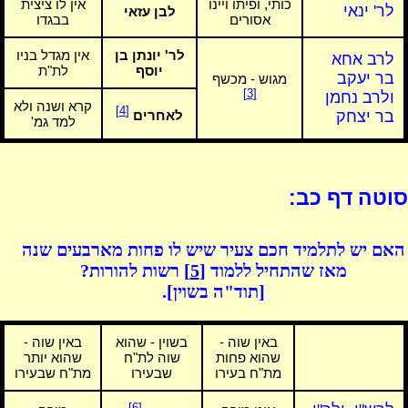
כותי, ופיתו ויינו
אין לו ציצית
לר' ינאי
לבן עזאי
אסורים
בבגדו
לר' יונתן בן
אין מגדל בניו
לרב אחא
יוסף
לת"ת
בר יעקב
מגוש - מכשף
[3]
ולרב נחמן
קרא ושנה ולא
[4]
בר יצחק
לאחרים
למד גמ'
סוטה דף כב:
האם יש לתלמיד חכם צעיר שיש לו פחות מארבעים שנה
מאז שהתחיל ללמוד
[5]
רשות להורות?
[תוד"ה בשוין].
באין שוה -
בשוין - שהוא
באין שוה -
שהוא פחות
שוה לת"ח
שהוא יותר
מת"ח בעירו
שבעירו
מת"ח שבעירו
[6]