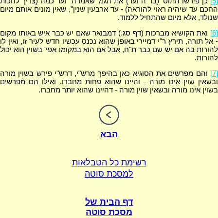
[5]
כן פירשו התוס' (בד"ה ועד) את הגמ' שאמרה "ועד כמה (צריך לחכות
החכם עד שיהיה ראוי להוראה) - עד ארבעין שנין", שאין מונים אותם מיום
שנולד, אלא מיום שהתחיל ללמוד.
[6]
ואת הקושיא מברכות (דף סג.) דמבואר שאם יש כבר איש באותו מקום
- אל תורה, תירץ ר"י דמיירי באופן שהוא נכנס עכשיו חדש לעיר זו, ואין לו
להורות בה אם יש שם כבר ת"ח, אבל אם הוא במקומו אפי' בשוין הוא יכול
להורות.
[7]
והם מפרשים את הסוגיא כאן בהיפך מרש"י, דרש"י פירש בשוין מורה
ובשאין שוין אינו מורה - והיינו שהוא פחות מחברו, ואילו הם מפרשים
בשוין אינו מורה ובשאין שוין מורה - דהיינו שהוא יותר מחברו.
הבא
רשימת כל הטבלאות
למסכת סוטה
דף הבית של
מסכת סוטה