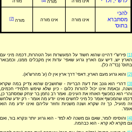
לרש"י, ולר"י
אינו מורה
מורה
מורה
להכי
מסתברא
[7]
אינו מורה
אינו מורה
מורה
בתוס'
[1]
פירש"י דהיינו שהוא חשוד על המעשרות ועל הטהרות, דכמה מיני עם
הארץ יש, דיש עם הארץ גרוע שאפי' עדות אין מקבלים ממנו, וכמבואר
בתוס' (בד"ה כל).
[2]
והוא גרוע מעם הארץ, דאפי' דרך ארץ אין לו (ע' מהרש"א).
[3]
דהרי הוא גונב את דעת הבריות - שחושבים שהוא צדיק במה שקרא
ושנה, ובאמת אינו יכול להורות כלום - כיון שלא שימש תלמידי חכמים,
והרי הוא כמכשף האוחז את העינים. ואמר רב נחמן בר יצחק שמסתבר כן,
דכמו שהמכשף אומר כל מיני לחשים ואינו יודע מה אומר - רק יודע שלחש
זה מועיל, כך זה שקרא ושנה משניות וחוזר עליהם ואינו יודע מה הוא
אומר.
[4]
והוסיפו לומר, שאם גם משנה לא למד - הוא גרוע יותר ונקרא בור, ואם
גם מקרא לא קרא - הוא כבהמה.