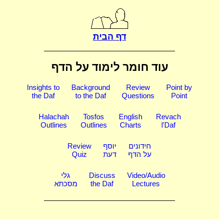
דף הבית
עוד חומר לימוד על הדף
Insights to
Background
Review
Point by
the Daf
to the Daf
Questions
Point
Halachah
Tosfos
English
Revach
Outlines
Outlines
Charts
l'Daf
חידונים
יוסף
Review
על הדף
דעת
Quiz
Video/Audio
Discuss
גלי
Lectures
the Daf
מסכתא