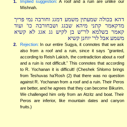
1.
Implied suggestion:
A roof and a ruin are unlike our
Mishnah.
דהא בכולה שמעתין משמע דמגג וחורבה נמי פריך
מדקאמר קתני מיהא שבגג ושבחורבה כו' ועוד
קאמר בשלמא לר''ש בן לקיש גג אגג לא קשיא
משמע אבל לר' יוחנן קשיא
2.
Rejection:
In our entire Sugya, it connotes that we ask
also from a roof and a ruin, since it says "granted,
according to Reish Lakish, the contradiction about a roof
and a ruin is not difficult." This connotes that according
to R. Yochanan it is difficult! (Cheshek Shlomo brings
from Teshuvas ha'Rosh (2) that there was no question
against R. Yochanan from a roof and a ruin. Their Peros
are better, and he agrees that they can become Bikurim.
We challenged him only from an Atzitz and boat. Their
Peros are inferior, like mountain dates and canyon
fruits.)