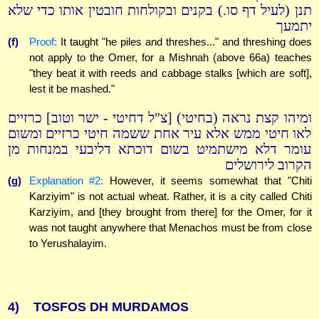
תנן (לעיל דף סו.) בקנים ובקולחות חובטין אותו כדי שלא
יתמעך
(f)
Proof:
It taught "he piles and threshes..." and threshing does
not apply to the Omer, for a Mishnah (above 66a) teaches
"they beat it with reeds and cabbage stalks [which are soft],
lest it be mashed."
ומיהו קצת נראה (בחיטי) [צ"ל דחיטי - ישר וטוב] כרזיים
לאו חיטי ממש אלא עיר אחת ששמה חיטי כרזיים ומשום
עומר דלא מישתמיט בשום דוכתא דליבעי במנחות מן
הקרוב לירושלים
(g)
Explanation #2:
However, it seems somewhat that "Chiti
Karziyim" is not actual wheat. Rather, it is a city called Chiti
Karziyim, and [they brought from there] for the Omer, for it
was not taught anywhere that Menachos must be from close
to Yerushalayim.
4)
TOSFOS DH MURDAMOS