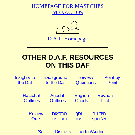
HOMEPAGE FOR MASECHES
MENACHOS
D.A.F. Homepage
OTHER D.A.F. RESOURCES
ON THIS DAF
Insights to
Background
Review
Point by
the Daf
to the Daf
Questions
Point
Halachah
Agadah
English
Revach
Outlines
Outlines
Charts
l'Daf
Review
טבלאות
יוסף
חידונים
Quiz
בעברית
דעת
על הדף
גלי
Discuss
Video/Audio