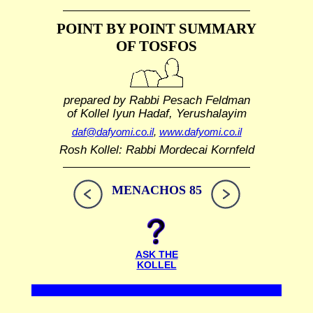
POINT BY POINT SUMMARY
OF TOSFOS
prepared by Rabbi Pesach Feldman
of Kollel Iyun Hadaf, Yerushalayim
daf@dafyomi.co.il
,
www.dafyomi.co.il
Rosh Kollel: Rabbi Mordecai Kornfeld
MENACHOS 85
ASK THE
KOLLEL