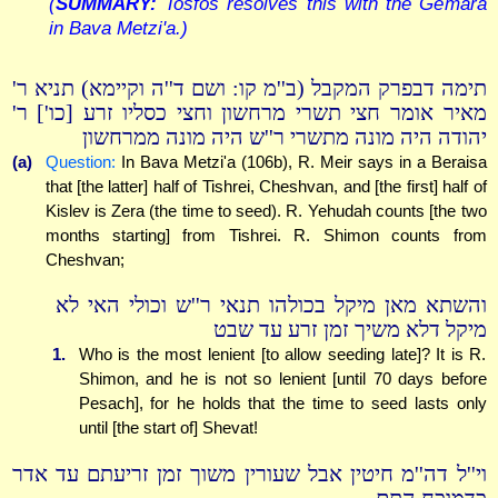
(
SUMMARY:
Tosfos resolves this with the Gemara
in Bava Metzi'a.)
תימה דבפרק המקבל (ב''מ קו: ושם ד''ה וקיימא) תניא ר'
מאיר אומר חצי תשרי מרחשון וחצי כסליו זרע [כו'] ר'
יהודה היה מונה מתשרי ר''ש היה מונה ממרחשון
(a)
Question:
In Bava Metzi'a (106b), R. Meir says in a Beraisa
that [the latter] half of Tishrei, Cheshvan, and [the first] half of
Kislev is Zera (the time to seed). R. Yehudah counts [the two
months starting] from Tishrei. R. Shimon counts from
Cheshvan;
והשתא מאן מיקל בכולהו תנאי ר''ש וכולי האי לא
מיקל דלא משיך זמן זרע עד שבט
1.
Who is the most lenient [to allow seeding late]? It is R.
Shimon, and he is not so lenient [until 70 days before
Pesach], for he holds that the time to seed lasts only
until [the start of] Shevat!
וי''ל דה''מ חיטין אבל שעורין משוך זמן זריעתם עד אדר