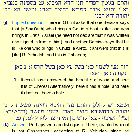
והתם בגיטין דפריך תני חדא המביא גט בספינה כמביא
בא''י ותניא אידך כמביא בחוצה לארץ ומשני הא רבי
יהודה והא רבנן
(j)
Implied question:
There in Gitin it asks that one Beraisa says
that [a Shali'ach] who brings a Get in a boat is like one who
brings in Eretz Yisrael (he need not declare that it was written
and signed in front of him), and another Beraisa says that he
is like one who brings in Chutz la'Aretz. It answers that this is
[like] R. Yehudah, and this is Rabanan;
הוה מצי לשנויי כאן בשל עץ כאן בשל חרס א''נ כאן
בנקובה כאן בשאינה נקובה
1.
It could have answered that here it is of wood, and here
it is of Cheres! Alternatively, here it has a hole, and here
it does not have a hole.
ושמא יש לחלק דהתם נהי דהיכא דאינה גוששת לרבי
יהודה מדחשיבא חוצה לארץ לענין מעשר (ודחשיבא)
[צ"ל חשיבא - צאן קדשים] נמי חוצה לארץ לענין גט
(k)
Answer:
Perhaps we can distinguish. There, granted when it
is not Gosheshes, according to R. Yehudah, since he