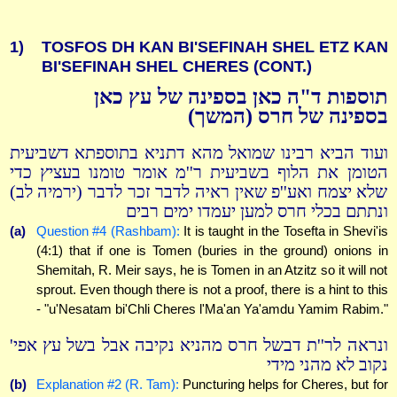
1)
TOSFOS DH KAN BI'SEFINAH SHEL ETZ KAN
BI'SEFINAH SHEL CHERES (CONT.)
תוספות ד"ה כאן בספינה של עץ כאן
בספינה של חרס (המשך)
ועוד הביא רבינו שמואל מהא דתניא בתוספתא דשביעית
הטומן את הלוף בשביעית ר''מ אומר טומנו בעציץ כדי
שלא יצמח ואע''פ שאין ראיה לדבר זכר לדבר (ירמיה לב)
ונתתם בכלי חרס למען יעמדו ימים רבים
(a)
Question #4 (Rashbam):
It is taught in the Tosefta in Shevi'is
(4:1) that if one is Tomen (buries in the ground) onions in
Shemitah, R. Meir says, he is Tomen in an Atzitz so it will not
sprout. Even though there is not a proof, there is a hint to this
- "u'Nesatam bi'Chli Cheres l'Ma'an Ya'amdu Yamim Rabim."
ונראה לר''ת דבשל חרס מהניא נקיבה אבל בשל עץ אפי'
נקוב לא מהני מידי
(b)
Explanation #2 (R. Tam):
Puncturing helps for Cheres, but for