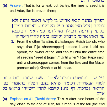
כדמוכח התם
(b)
Answer:
That is for wheat, but barley, the time to seed it is
until Adar, like is proven there;
דפריך מהנך תנאי אר''ש בן לקיש דאמר זרעה ולא
צמחה [צ"ל מצי אמר בעל הקרקע - בארות המים]
כל עידן זריעה זרע לה ואזיל ועד כמה אמר רב פפא
עד דאתו אריסי מדברא וקיימא כימה להדי רישייהו
1.
From the other Tana'im, it challenges Reish Lakish, who
says that if [a sharecropper] seeded it and it did not
sprout, the owner of the land can tell him the entire time
of seeding "seed it [again]." Until when? Rav Papa said,
until a sharecropper comes from the field and the Mazel
(constellation) Kimah is at his head.
ופי' שם בקונטרס דהיינו לאחר תשעה שעות ביום קרוב
לסוף העשירית דכימה שהיא בזנב הטלה כדאמרי' בפ'
הרואה (ברכות דף נח:) קיימא להדי רישייהו בראש כל
אדם
(c)
Explanation #1 (Rashi there):
This is after nine hours of the
day, close to the end of 10th, for Kimah is at the tail (the end