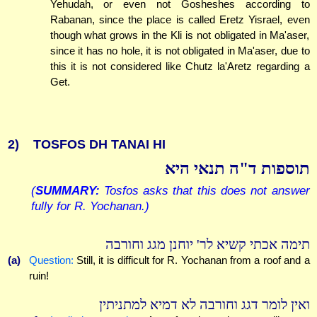
Yehudah, or even not Gosheshes according to
Rabanan, since the place is called Eretz Yisrael, even
though what grows in the Kli is not obligated in Ma'aser,
since it has no hole, it is not obligated in Ma'aser, due to
this it is not considered like Chutz la'Aretz regarding a
Get.
2)
TOSFOS DH TANAI HI
תוספות ד"ה תנאי היא
(
SUMMARY:
Tosfos asks that this does not answer
fully for R. Yochanan.)
תימה אכתי קשיא לר' יוחנן מגג וחורבה
(a)
Question:
Still, it is difficult for R. Yochanan from a roof and a
ruin!
ואין לומר דגג וחורבה לא דמיא למתניתין