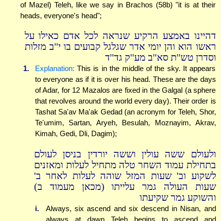
of Mazel) Teleh, like we say in Brachos (58b) "it is at their
heads, everyone's head";
דהיינו באמצע הרקיע שנראה לכל אדם כאילו על
ראשו הוא והן יומי אדר שגלגל קבועים בו י''ב מזלות
וסדרן טש''ת סא''ב מע''ק גד''ד
1.
Explanation:
This is in the middle of the sky. It appears
to everyone as if it is over his head. These are the days
of Adar, for 12 Mazalos are fixed in the Galgal (a sphere
that revolves around the world every day). Their order is
Tashat Sa'av Ma'ak Gedad (an acronym for Teleh, Shor,
Te'umim, Sartan, Aryeh, Besulah, Moznayim, Akrav,
Kimah, Gedi, Dli, Dagim);
ולעולם ששה עולין וששה יורדין בניסן לעולם
בתחילת עמוד השחר טלה מתחיל לעלות ומאזנים
לשקוע וב' שעות המזל שוהה לעלות לאחר ב'
שעות העולה גמר עלייתו (מכאן מעמוד ב)
והשוקע גמר שקיעתו
i.
Always, six ascend and six descend in Nisan, and
always at dawn Teleh begins to ascend and