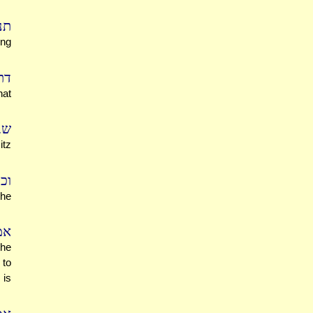
תנ
ing
דת
hat
ש:
itz
ו':
the
אמ
the
 to
 is