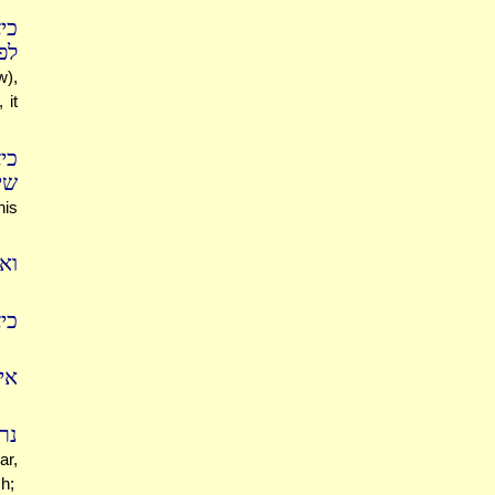
כי
לפ
w),
 it
כי
שי
his
ו:
כי
אי
נר
ar,
h;