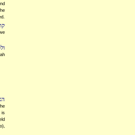
and
 he
ed.
קת
 we
ול
nah
הא
the
 is
eld
o),