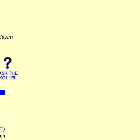
alayim
ASK THE
KOLLEL
דף
uch