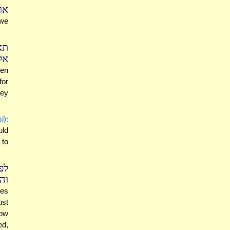
או
 we
תא
אל
en
for
hey
i):
uld
to
לפ
וה
nes
ust
row
ed,