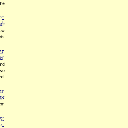
the
כי
לפ
low
rts
וע
וט
and
two
ed,
וג
או
hem
מש
כל