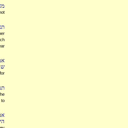
מא
not
תא
her
tch
ear
אמ
שב
for
תנ
the
 to
אב
הי
ley