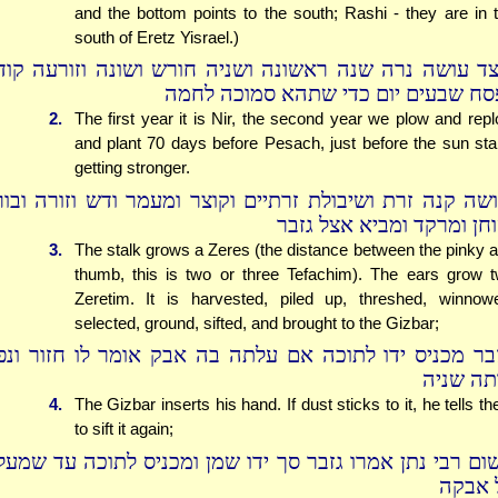
and the bottom points to the south; Rashi - they are in 
south of Eretz Yisrael.)
צד עושה נרה שנה ראשונה ושניה חורש ושונה וזורעה קוד
סח שבעים יום כדי שתהא סמוכה לחמה
2.
The first year it is Nir, the second year we plow and rep
and plant 70 days before Pesach, just before the sun sta
getting stronger.
ושה קנה זרת ושיבולת זרתיים וקוצר ומעמר ודש וזורה ובור
וחן ומרקד ומביא אצל גזבר
3.
The stalk grows a Zeres (the distance between the pinky 
thumb, this is two or three Tefachim). The ears grow 
Zeretim. It is harvested, piled up, threshed, winnow
selected, ground, sifted, and brought to the Gizbar;
זבר מכניס ידו לתוכה אם עלתה בה אבק אומר לו חזור ונפ
תה שניה
4.
The Gizbar inserts his hand. If dust sticks to it, he tells t
to sift it again;
ום רבי נתן אמרו גזבר סך ידו שמן ומכניס לתוכה עד שמעל
 אבקה