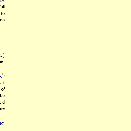
א:
all
 to
 no
מש
er
לא
 it
 of
 be
eld
ure
וא