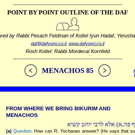
POINT BY POINT OUTLINE
OF THE DAF
ared by Rabbi Pesach Feldman
of Kollel Iyun Hadaf, Yerush
daf@dafyomi.co.il
,
www.dafyomi.co.il
Rosh Kollel: Rabbi Mordecai Kornfeld
MENACHOS 85
FROM WHERE WE BRING BIKURIM AND
MENACHOS
( פה,א) אלא לרבי יוחנן קשיא
(a)
Question:
How can R. Yochanan answer? (He says that s