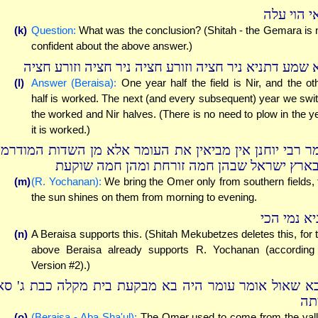
י הוי עלה
(k)
Question:
What was the conclusion? (Shitah - the Gemara is 
confident about the above answer.)
 שמע דתניא ניר חציה וזורע חציה ניר חציה וזורע חציה
(l)
Answer (Beraisa):
One year half the field is Nir, and the ot
half is worked. The next (and every subsequent) year we swi
the worked and Nir halves. (There is no need to plow in the y
it is worked.)
ר רבי יוחנן אין מביאין את העומר אלא מן השדות המודרמו
ארץ ישראל שבהן חמה זורחת ומהן חמה שוקעת
(m)
(R. Yochanan):
We bring the Omer only from southern fields, 
the sun shines on them from morning to evening.
יא נמי הכי
(n)
A Beraisa supports this. (Shitah Mekubetzes deletes this, for 
above Beraisa already supports R. Yochanan (according
Version #2).)
א שאול אומר עומר היה בא מבקעת בית מקלה כבת ג' סאי
תה
(o)
(Beraisa - Aba Sha'ul):
The Omer used to come from the val