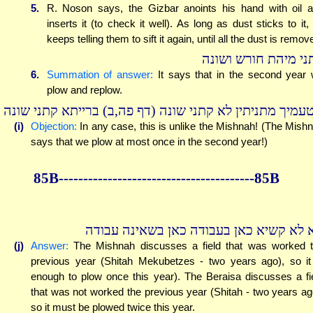
5.
R. Noson says, the Gizbar anoints his hand with oil 
inserts it (to check it well). As long as dust sticks to it,
keeps telling them to sift it again, until all the dust is remov
ני מיהת חורש ושונה
6.
Summation of answer:
It says that in the second year
plow and replow.
טעמיך מתניתין לא קתני שונה (דף פה,ב) ברייתא קתני שונה
(i)
Objection:
In any case, this is unlike the Mishnah! (The Mish
says that we plow at most once in the second year!)
85B----------------------------------------85B
 לא קשיא כאן בעבודה כאן בשאינה עבודה
(j)
Answer:
The Mishnah discusses a field that was worked 
previous year (Shitah Mekubetzes - two years ago), so it
enough to plow once this year). The Beraisa discusses a fi
that was not worked the previous year (Shitah - two years ag
so it must be plowed twice this year.