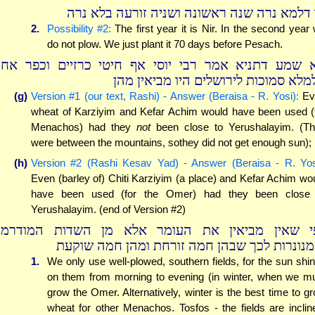
 דלמא נרה שנה ראשונה ושניה זורעה בלא נרה
2.
Possibility #2:
The first year it is Nir. In the second year
do not plow. We just plant it 70 days before Pesach.
 שמע דתניא אמר רבי יוסי אף חיטי כרזיים וכפר אחי
מלא סמוכות לירושלים היו מביאין מהן
(g)
Version #1 (our text, Rashi) - Answer (Beraisa - R. Yosi):
Ev
wheat of Karziyim and Kefar Achim would have been used (
Menachos) had they
not
been close to Yerushalayim. (T
were between the mountains, sothey did not get enough sun);
(h)
Version #2 (Rashi Kesav Yad) - Answer (Beraisa - R. Yos
Even (barley of) Chiti Karziyim (a place) and Kefar Achim wo
have been used (for the Omer) had they been close 
Yerushalayim. (end of Version #2)
י שאין מביאין את העומר אלא מן השדות המודרמו
מנונרות לכך שבהן חמה זורחת ומהן חמה שוקעת
1.
We only use well-plowed, southern fields, for the sun shi
on them from morning to evening (in winter, when we m
grow the Omer. Alternatively, winter is the best time to g
wheat for other Menachos. Tosfos - the fields are inclin