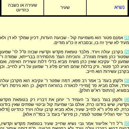
שעירה או כשבה
נשיא
שעיר
כהדיוט
[1]
אמנם פטור הוא משמיעת קול - שבועת העדות, דכיון שמלך לא דן ולא
מעיד לא שייך זה בו, ובסברא זו כו"ע מודים.
[2]
בקרבן עולה ויורד. מלבד טומאת מקדש וקדשיו שבזה ס"ל לר' שמעון
שפטור כהן משיח מגזה"כ. והוכיחה הגמ' מהסתירה בברייתא, שמודה ר'
שמעון לר' עקיבא שאין כהן משיח מביא בדלי דלות עשירית האיפה, ואם
הגיע לכך פטור. ורק בדלות שהם תורים פליג ר' שמעון על ר"ע לחייב. וכן
בקרבן עשירות הוא חייב.
[3]
ולקמן בעמ' ב' אמר רב פפא, דמה שפטר ר' עקיבא הוא מקרבן עולה
ויורד, אולם מביא פר [ומיירי לכאורה בהוראה דוקא], כן הוא גירסת רש"י
בסוגיא. [והתוס' רא"ש חולק].
[4]
ולקמן בגמ' בעמ' ב' העמיד ר' יוחנן את דבריו רק בטומאת מקדש
וקדשיו, שיש בזדונו כרת, אולם גבי שמיעת קול וביטוי שפתים שאין בזדונו
כרת, לא פליג ר"א לחייב שעיר, אלא מביא קרבן עולה ויורד כהדיוט [ודלא
כר' יוסי הגלילי שפטר לגמרי, כן פירש"י בעמ' ב' בסד"ה אלא].
[5]
ר"ל דר' אליעזר אמר גבי נשיא שחייב שעיר בטומאת מקדש וקדשיו,
דהגם דהוא בקרבן עולה ויורד ולא בחטאת קבועה, מ"מ דומה איסור זה