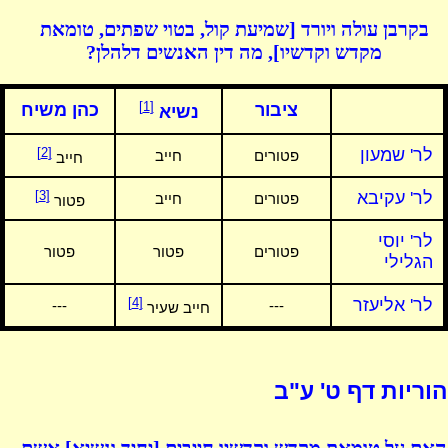
בקרבן עולה ויורד [שמיעת קול, בטוי שפתים, טומאת
מקדש וקדשיו], מה דין האנשים דלהלן?
[1]
ציבור
כהן משיח
נשיא
לר' שמעון
[2]
פטורים
חייב
חייב
לר' עקיבא
[3]
פטורים
חייב
פטור
לר' יוסי
פטורים
פטור
פטור
הגלילי
לר' אליעזר
[4]
---
---
חייב שעיר
הוריות דף ט' ע"ב