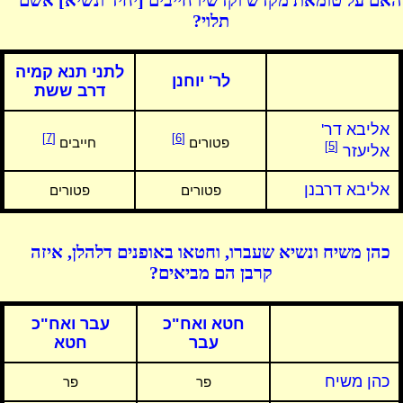
האם על טומאת מקדש וקדשיו חייבים [יחיד ונשיא] אשם
תלוי?
לתני תנא קמיה
לר' יוחנן
דרב ששת
אליבא דר'
[7]
[6]
פטורים
חייבים
[5]
אליעזר
אליבא דרבנן
פטורים
פטורים
כהן משיח ונשיא שעברו, וחטאו באופנים דלהלן, איזה
קרבן הם מביאים?
חטא ואח"כ
עבר ואח"כ
עבר
חטא
כהן משיח
פר
פר