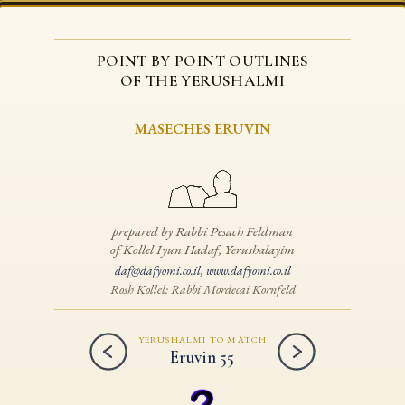
POINT BY POINT OUTLINES
OF THE YERUSHALMI
MASECHES ERUVIN
prepared by Rabbi Pesach Feldman
of Kollel Iyun Hadaf, Yerushalayim
daf@dafyomi.co.il
,
www.dafyomi.co.il
Rosh Kollel: Rabbi Mordecai Kornfeld
YERUSHALMI TO MATCH
Eruvin 55