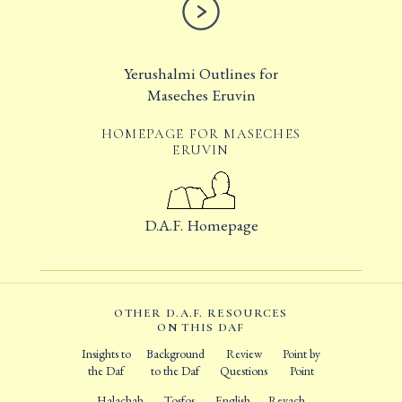
Yerushalmi Outlines for
Maseches Eruvin
HOMEPAGE FOR MASECHES
ERUVIN
D.A.F. Homepage
OTHER D.A.F. RESOURCES
ON THIS DAF
Insights to
Background
Review
Point by
the Daf
to the Daf
Questions
Point
Halachah
Tosfos
English
Revach