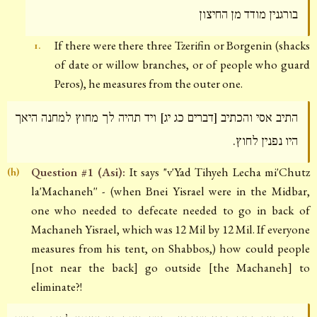
בורגנין מודד מן החיצון
If there were there three Tzerifin or Borgenin (shacks
1.
of date or willow branches, or of people who guard
Peros), he measures from the outer one.
התיב אסי והכתיב [דברים כג יג] ויד תהיה לך מחוץ למחנה היאך
היו נפנין לחוץ.
Question #1 (Asi):
It says "v'Yad Tihyeh Lecha mi'Chutz
(h)
la'Machaneh'' - (when Bnei Yisrael were in the Midbar,
one who needed to defecate needed to go in back of
Machaneh Yisrael, which was 12 Mil by 12 Mil. If everyone
measures from his tent, on Shabbos,) how could people
[not near the back] go outside [the Machaneh] to
eliminate?!