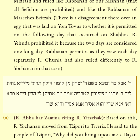
Midrash and ruled like Rabbanan of our Mishnah (that
all Sefichin are prohibited) and like the Rabbanan of
Maseches Beitzah. (There is a disagreement there over an
egg that was laid on Yom Tov as to whether it is permitted
on the following day that occurred on Shabbos. R.
Yehuda prohibited it because the two days are considered
one long day. Rabbanan permit it as they view each day
separately. R. Chunia had also ruled differently to R.
Yochanan in that case.)
ר' אבא בר זמינא בשם ר' יצחק מן קומוי אילין תרתי מילייא נחית
ליה ר' יוחנן מציפורין לטבריה אמר מה אתיתן לי הדין דיינא סבא
דאי אנא שרי והוא אסיר אנא אסיר והוא שרי
(R. Abba bar Zamina citing R. Yitzchak):
Based on this,
(n)
R. Yochanan moved from Tzipori to Tiveria. He said to the
people of Tzipori, "Why did you bring upon me a Dayan