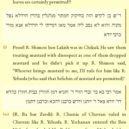
leaves are certainly permitted?!
ר''ש בן לקיש הוה בחיקוק חמתוי מגלגלין בהדין חרדלא נפל
מיניה והוא לא נסב ליה אמר מאן דמייתי לי חרדלא אנא מורי
כרבי יודא
Proof:
R. Shimon ben Lakish was in Chikuk. He saw them
(l)
treating mustard with disrespect as one of them dropped
mustard and he didn't pick it up. R. Shimon said,
"Whoever brings mustard to me, I'll rule for him like R.
Yehuda (who said that Sefichin of mustard are permitted)''.
אמר רבי בא בר זבדי הורי ר' חוניא דמן חוורין בבית חוורן כהדא
דר' יודא עאל ר' יוחנן ודרש כרבנן דהכא וכרבנן דתמן
(R. Ba bar Zavdi):
R. Chunia of Chavran ruled in
(m)
Chavran like R. Yehuda. R. Yochanan entered the Beis