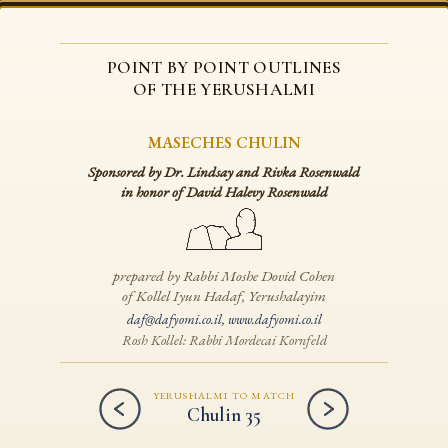
POINT BY POINT OUTLINES
OF THE YERUSHALMI
MASECHES CHULIN
Sponsored by Dr. Lindsay and Rivka Rosenwald
in honor of David Halevy Rosenwald
prepared by Rabbi Moshe Dovid Cohen
of Kollel Iyun Hadaf, Yerushalayim
daf@dafyomi.co.il
,
www.dafyomi.co.il
Rosh Kollel: Rabbi Mordecai Kornfeld
YERUSHALMI TO MATCH
Chulin 35