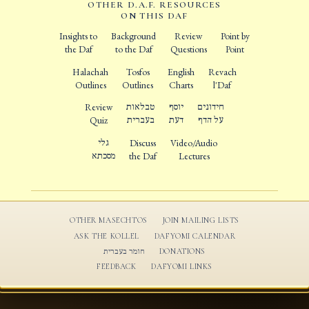
OTHER D.A.F. RESOURCES
ON THIS DAF
Insights to
Background
Review
Point by
the Daf
to the Daf
Questions
Point
Halachah
Tosfos
English
Revach
Outlines
Outlines
Charts
l'Daf
Review
טבלאות
יוסף
חידונים
Quiz
בעברית
דעת
על הדף
גלי
Discuss
Video/Audio
מסכתא
the Daf
Lectures
OTHER MASECHTOS
JOIN MAILING LISTS
ASK THE KOLLEL
DAFYOMI CALENDAR
חומר בעברית
DONATIONS
FEEDBACK
DAFYOMI LINKS