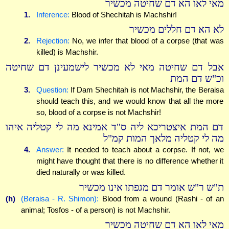
מאי לאו הא דם שחיטה מכשיר
1.
Inference:
Blood of Shechitah is Machshir!
לא הא דם חללים מכשיר
2.
Rejection:
No, we infer that blood of a corpse (that was
killed) is Machshir.
אבל דם שחיטה מאי לא מכשיר לישמעינן דם שחיטה
וכ"ש דם המת
3.
Question:
If Dam Shechitah is not Machshir, the Beraisa
should teach this, and we would know that all the more
so, blood of a corpse is not Machshir!
דם המת איצטריכא ליה ס"ד אמינא מה לי קטליה איהו
מה לי קטליה מלאך המות קמ"ל
4.
Answer:
It needed to teach about a corpse. If not, we
might have thought that there is no difference whether it
died naturally or was killed.
ת"ש ר"ש אומר דם מגפתו אינו מכשיר
(h)
(Beraisa - R. Shimon):
Blood from a wound (Rashi - of an
animal; Tosfos - of a person) is not Machshir.
מאי לאו הא דם שחיטה מכשיר