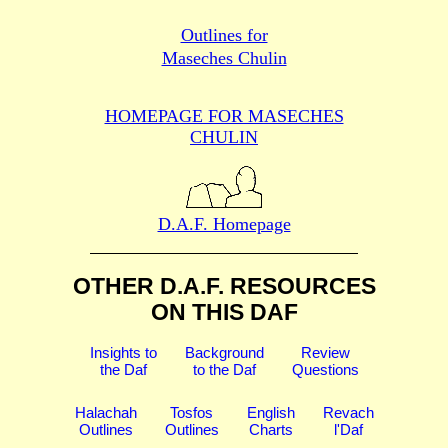
Outlines for
Maseches Chulin
HOMEPAGE FOR MASECHES
CHULIN
D.A.F. Homepage
OTHER D.A.F. RESOURCES
ON THIS DAF
Insights to
Background
Review
the Daf
to the Daf
Questions
Halachah
Tosfos
English
Revach
Outlines
Outlines
Charts
l'Daf