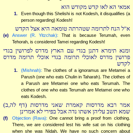
אמאי הא לאו קדש מקודש הוא
1.
Even though this Shelishi is not Kodesh, it disqualifies (a
person regarding) Kodesh!
א"ל הנח לתרומה שטהרתה טומאה היא אצל הקדש
(e)
Answer (R. Yitzchak):
That is because Terumah, even
Tehorah, is considered Tamei regarding Kodesh!
ומנא תימרא דתנן בגדי עם הארץ מדרס לפרושין בגדי
פרושין מדרס לאוכלי תרומה בגדי אוכלי תרומה מדרס
לקדש
1.
(Mishnah):
The clothes of a ignoramus are Metamei a
Parush (one who eats Chulin in Taharah). The clothes of
a Parush are Metamei one who eats Terumah. The
clothes of one who eats Terumah are Metamei one who
eats Kodesh.
אמר רבא מדרסות קאמרת שאני מדרסות (דף לה,ב)
שמא תשב עליהן אשתו נדה אבל בפירי לא אמרינן
(f)
Objection (Rava):
One cannot bring a proof from clothing.
There, we are considered lest his wife sat on his clothing
when she was Nidah. We have no such concern about