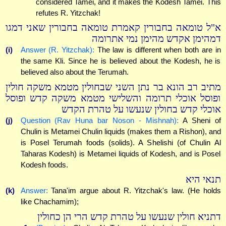
considered Tamei, and it makes the Kodesh Tamei. This
refutes R. Yitzchak!
א"ל טומאה בחבורין קאמרת טומאה בחבורין שאני דמגו
דמהימן אקדש מהימן נמי אתרומה
(i)
Answer (R. Yitzchak):
The law is different when both are in
the same Kli. Since he is believed about the Kodesh, he is
believed also about the Terumah.
מתיב רב הונא בר נתן השני שבחולין מטמא משקה חולין
ופוסל אוכלי תרומה והשלישי מטמא משקה קדש ופוסל
אוכלי קדש בחולין שנעשו על טהרת הקדש
(j)
Question (Rav Huna bar Noson - Mishnah):
A Sheni of
Chulin is Metamei Chulin liquids (makes them a Rishon), and
is Posel Terumah foods (solids). A Shelishi (of Chulin Al
Taharas Kodesh) is Metamei liquids of Kodesh, and is Posel
Kodesh foods.
תנאי היא
(k)
Answer:
Tana'im argue about R. Yitzchak's law. (He holds
like Chachamim);
דתניא חולין שנעשו על טהרת קדש הרי הן כחולין