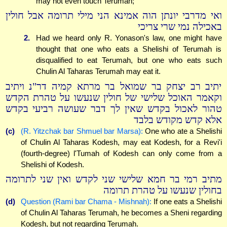
may not even touch Terumah;
ואי מדרבי יונתן הוה אמינא הני מילי תרומה אבל חולין
באכילה נמי שרי צריכי
2.
Had we heard only R. Yonason's law, one might have
thought that one who eats a Shelishi of Terumah is
disqualified to eat Terumah, but one who eats such
Chulin Al Taharas Terumah may eat it.
יתיב רב יצחק בר שמואל בר מרתא קמיה דר"נ ויתיב
וקאמר האוכל שלישי של חולין שנעשו על טהרת הקדש
טהור לאכול בקדש שאין לך דבר שעושה רביעי בקדש
אלא קדש מקודש בלבד
(c)
(R. Yitzchak bar Shmuel bar Marsa):
One who ate a Shelishi
of Chulin Al Taharas Kodesh, may eat Kodesh, for a Revi'i
(fourth-degree) l'Tumah of Kodesh can only come from a
Shelishi of Kodesh.
מתיב רמי בר חמא שלישי שני לקדש ואין שני לתרומה
בחולין שנעשו על טהרת תרומה
(d)
Question (Rami bar Chama - Mishnah):
If one eats a Shelishi
of Chulin Al Taharas Terumah, he becomes a Sheni regarding
Kodesh, but not regarding Terumah.