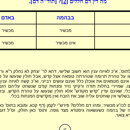
מה דין דם חללים
[2]
? [תוד"ה דם].
בבהמה
באדם
מכשיר
מכשיר
אינו מכשיר
מכשיר
וס', א"כ לאיזה ענין הוא חשוב שלישי, דהא לר' יצחק לא נחלק ר"א ור'
שו על טהרת תרומה שטהרתה טומאה אצל קדש, אבל חולין שנעשו על 
ינם מטמאים את אוכלן כלל ואינם עושים רביעי. וא"כ קשה לאיזה ענין
צו, שמיירי בחלות תודה ורקיקי נזיר ומנחות קודם שנשחט עליהם הזב
י, שאינם עדין "קדש מקודש" אלא חולין שנעשו על טהרת הקדש, ובז
שלשי אין שוחטים עליה שוב את הזבח ואין מקדשים המנחות בכלי.
לכו"ע מכשיר. ומהו דם חללים? פירש"י לקמן (דף קכא. ומובא בתוס' כאן
 של בהמה כשעשאוה גיסטרא מצד גופה. ותוס' כאן חולק, וס"ל דגם
 צואר.