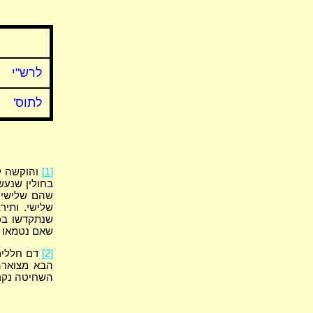
לרש"י
לתוס'
[1]
והוקשה לת
בחולין שנע
שהם שלישי א
שלישי. ותיר
שנתקדשו בכל
שאם נטמאו ב
[2]
דם חללים 
הבא מצוארה
השחיטה נקרא