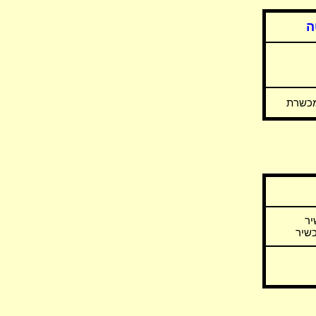
ה
מכשרת
ר
כשיר