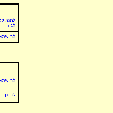
לתנא קמ
לג.)
לר' שמעו
לר' שמעו
לרבנן