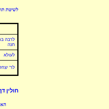
לשיטת תוס
לרבה בר
חנה
לעולא
לר' יצחק
חולין דף
האם