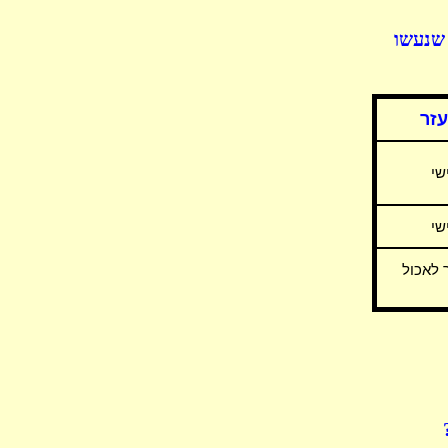
 שנעשו
עזר
שי
שי
 לאכול