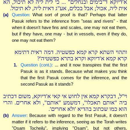
א'דיוקא ד"בימים ובנחלים" ... כי לית ליה לא תיכול, הא
אית ליה, אכול; אבל בכלים, אע"ג דאית ליה, לא תיכול.
(a)
Question:
What sort of proof is that? Perhaps that latter
Pasuk refers to the inference from "seas and rivers" - that
when it doesn't have fins and scales, one may not eat them,
but if they have, one may - but in vessels, even if they do,
one may not eat them?
ותהוי השתא קרא קמא כפשטיה. דמה ראית דתימא
קרא קמא א'דיוקא וקרא בתרא כפשטיה'?
1.
Question (cont.):
... and it now transpires that the first
Pasuk is as it stands. Because what makes you think
that the first Pasuk comes for the inference, and the
second Pasuk as it stands?
וי"ל, דבקרא קמא אין לחוש אי קאי א'דיוקא, משום דכתיב
ביה "אותם תאכלו", דמשמע "אותם", ולא אחרים. והרי
הוא כמו שכתוב בהדיא 'ולא אחרים'.
(b)
Answer:
Because with regard to the first Pasuk, it doesn't
matter if it refers to the inference, seeing as the Torah writes
"Osam Tocheilu", implying "Osam", but not others.