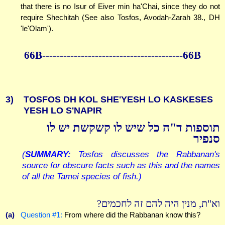
that there is no Isur of Eiver min ha'Chai, since they do not
require Shechitah (See also Tosfos, Avodah-Zarah 38., DH
'le'Olam').
66B----------------------------------------66B
3)
TOSFOS DH KOL SHE'YESH LO KASKESES
YESH LO S'NAPIR
תוספות ד"ה כל שיש לו קשקשת יש לו
סנפיר
(
SUMMARY:
Tosfos discusses the Rabbanan's
source for obscure facts such as this and the names
of all the Tamei species of fish.)
וא"ת, מנין היה להם זה לחכמים?
(a)
Question #1:
From where did the Rabbanan know this?