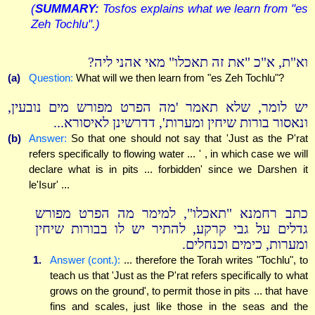
(
SUMMARY:
Tosfos explains what we learn from "es
Zeh Tochlu".)
וא"ת, א"כ "את זה תאכלו" מאי אהני ליה?
(a)
Question:
What will we then learn from "es Zeh Tochlu"?
יש לומר, שלא תאמר 'מה הפרט מפורש מים נובעין,
ונאסור בורות שיחין ומערות', דדרשינן לאיסורא...
(b)
Answer:
So that one should not say that 'Just as the P'rat
refers specifically to flowing water ... ' , in which case we will
declare what is in pits ... forbidden' since we Darshen it
le'Isur' ...
כתב רחמנא "תאכלו", למימר מה הפרט מפורש
גדלים על גבי קרקע, להתיר יש לו בבורות שיחין
ומערות, כימים וכנחלים.
1.
Answer (cont.):
... therefore the Torah writes "Tochlu", to
teach us that 'Just as the P'rat refers specifically to what
grows on the ground', to permit those in pits ... that have
fins and scales, just like those in the seas and the