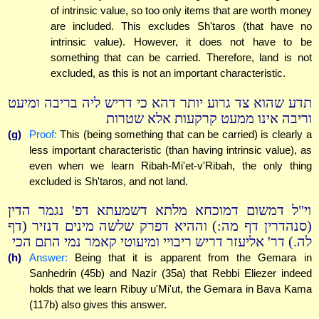
of intrinsic value, so too only items that are worth money
are included. This excludes Sh'taros (that have no
intrinsic value). However, it does not have to be
something that can be carried. Therefore, land is not
excluded, as this is not an important characteristic.
תדע שהוא צד גרוע יותר דהא כי דריש ליה בריבה ומיעט
וריבה אינו ממעט קרקעות אלא שטרות
(g)
Proof:
This (being something that can be carried) is clearly a
less important characteristic (than having intrinsic value), as
even when we learn Ribah-Mi'et-v'Ribah, the only thing
excluded is Sh'taros, and not land.
וי"ל דמשום דמוכחא מלתא דשמעתא דפ' נגמר הדין
(סנהדרין דף מה:) וההיא דפרק שלשה מינים דנזיר (דף
לה.) דר' אליעזר דריש ריבויי ומיעוטי קאמר נמי התם הכי
(h)
Answer:
Being that it is apparent from the Gemara in
Sanhedrin (45b) and Nazir (35a) that Rebbi Eliezer indeed
holds that we learn Ribuy u'Mi'ut, the Gemara in Bava Kama
(117b) also gives this answer.