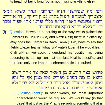
its head not being long (but is not missing anything else).
ולפי מה שפירשנו הנהו דעירובין ונזיר קשיא אמאי
איצטריך למימר פ' הגוזל בתרא (ב"ק דף קיז:) דר"א דריש
ריבויי ומיעוטי דאפי' דריש כללי ופרטי אתי שפיר וסבר
כמ"ד כללא בתרא דוקא וסגי בחד צד
(f)
Question:
However, according to the way we explained the
Gemaros in Eiruvin (28a) and Nazir (35b) there is a difficulty.
Why does the Gemara in Bava Kama (117b) have to say that
Rebbi Eliezer learns Ribuy u'Miyutei? Even if he would learn
K'lali u'P'rati we could understand his position as being
according to the opinion that the last K'lal is specific, and
therefore only one important characteristic is required.
פירוש בצד החשוב מן השאר שאין צד אחר חשוב
כיוצא בו מה הפרט מפורש גופו ממון אף כל גופו
ממון יצאו שטרות אבל דבר המיטלטל לא צריך ולא
אימעוט קרקעות כי זהו צד גרוע יותר
1.
Question (cont.):
In other words, the most important
characteristic would be required. We would say (in that
case) that just as the P'rat is regarding something that is