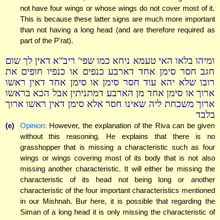
not have four wings or whose wings do not cover most of it.
This is because these latter signs are much more important
than not having a long head (and are therefore required as
part of the P'rat).
ומיהו בלאו האי טעמא ניחא כמו שפי' ריב"א דאין לך שום
חגב חסר סימן אחד דארבע כנפים או כנפיו חופים את
רובו שלא יהא עוד חסר סימן או סימן אחד דאין ראשו
ארוך או סימן אחד מן הארבע דמתניתין אבל הכא בראשו
ארוך משכחת ליה שאינו חסר אלא סימן דאין ראשו ארוך
בלבד
(e)
Opinion:
However, the explanation of the Riva can be given
without this reasoning. He explains that there is no
grasshopper that is missing a characteristic such as four
wings or wings covering most of its body that is not also
missing another characteristic. It will either be missing the
characteristic of its head not being long or another
characteristic of the four important characteristics mentioned
in our Mishnah. Bur here, it is possible that regarding the
Siman of a long head it is only missing the characteristic of