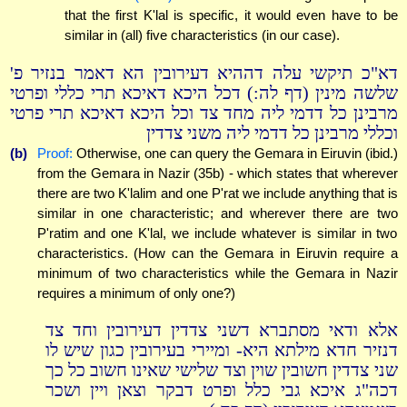
that the first K'lal is specific, it would even have to be
similar in (all) five characteristics (in our case).
דא"כ תיקשי עלה דההיא דעירובין הא דאמר בנזיר פ'
שלשה מינין (דף לה:) דכל היכא דאיכא תרי כללי ופרטי
מרבינן כל דדמי ליה מחד צד וכל היכא דאיכא תרי פרטי
וכללי מרבינן כל דדמי ליה משני צדדין
(b)
Proof:
Otherwise, one can query the Gemara in Eiruvin (ibid.)
from the Gemara in Nazir (35b) - which states that wherever
there are two K'lalim and one P'rat we include anything that is
similar in one characteristic; and wherever there are two
P'ratim and one K'lal, we include whatever is similar in two
characteristics. (How can the Gemara in Eiruvin require a
minimum of two characteristics while the Gemara in Nazir
requires a minimum of only one?)
אלא ודאי מסתברא דשני צדדין דעירובין וחד צד
דנזיר חדא מילתא היא- ומיירי בעירובין כגון שיש לו
שני צדדין חשובין שוין וצד שלישי שאינו חשוב כל כך
דכה"ג איכא גבי כלל ופרט דבקר וצאן ויין ושכר