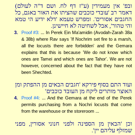
ובפ' אין מעמידין (ע"ז דף לח. ושם ד"ה לעולם)
דאמר רב 'עובדי כוכבים שהציתו את האור באגם, כל
החגבים אסורים'. ומפרש טעמא 'דלא ידיע הי טמא
והי טהור', אבל לשחיטה לא חיישינן.
3.
Proof #3:
... In Perek Ein Ma'amidin (Avodah-Zarah 38a
& 38b) where Rav says 'If Nochrim set fire to a marsh,
all the locusts there are forbidden' and the Gemara
explains that this is because 'We do not know which
ones are Tamei and which ones are Tahor'. We are not
however, concerned about the fact that they have not
been Shechted.
ועוד התם בסוף פירקא 'חגבים הבאים מן ההפתק ומן
האוצר מותרים ליקח מן העובד כוכבים'
4.
Proof #4:
... And the Gemara at the end of the Perek
permits purchasing from a Nochri locusts that come
from the warehouse or the storeroom ...
וכן 'הבאין מן הספינה ולפני חנוני אסורין, מפני
שמזלף עליהם יין'.