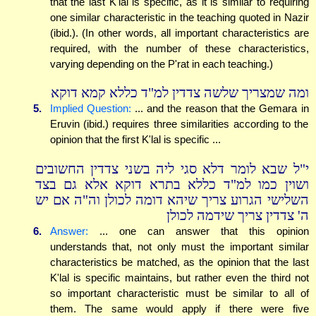
that the last K'lal is specific, as it is similar to requiring
one similar characteristic in the teaching quoted in Nazir
(ibid.). (In other words, all important characteristics are
required, with the number of these characteristics,
varying depending on the P'rat in each teaching.)
ומה שמצריך שלשה צדדין למ"ד כללא קמא דוקא
5.
Implied Question:
... and the reason that the Gemara in
Eruvin (ibid.) requires three similarities according to the
opinion that the first K'lal is specific ...
י"ל שבא לומר דלא סגי ליה בשני צדדין החשובים
ושוין כמו למ"ד כללא בתרא דוקא אלא גם בצד
השלישי הגרוע צריך שיהא דומה לכולן וה"ה אם יש
ה' צדדין צריך שידמה לכולן
6.
Answer:
... one can answer that this opinion
understands that, not only must the important similar
characteristics be matched, as the opinion that the last
K'lal is specific maintains, but rather even the third not
so important characteristic must be similar to all of
them. The same would apply if there were five