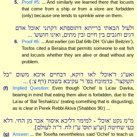
5.
Proof #5:
... And similarly we learned there that locusts
that come from a ship or from a store are forbidden
(only) because one tends to sprinkle wine on them.
ולעיל הבאתי ברייתא דתוספתא דקתני 'אוכל אדם
דגים וחגבים בין חיים ובין מתים, ואינו חושש' ...
6.
Proof #6:
... And earlier (on Daf 64b DH 'Gi'ulei Beitzim'),
Tosfos cited a Beraisa that permits someone to eat fish
and locusts whether they are alive or dead without any
problem.
ואע"ג ד'אוכל' לאו דוקא, דבחיים איכא משום "בל
תשקצו". כדמוכח בפ' ר' עקיבא בשבת (דף צ:) ...
(f)
Implied Question:
Even though 'Ochel' is La'av Davka,
bearing in mind that eating them alive is forbidden, due to the
La'av of 'Bal Teshaktzu' (eating something that is disgusting),
as is clear in Perek Rebbi Akiva (Shabbos 90:) ...
מ"מ נקט 'אוכל' - למימר דליכא איסור אבר מן החי. דלא
בעי שחיטה [וע"ע תוס' ע"ז לח. ד"ה לעולם].
(g)
Answer:
... the Tosefta nevertheless said 'Ochel' to teach us