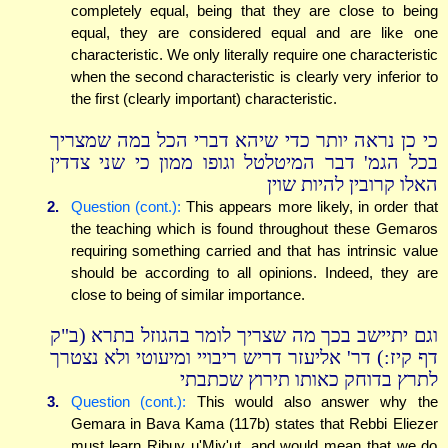
completely equal, being that they are close to being
equal, they are considered equal and are like one
characteristic. We only literally require one characteristic
when the second characteristic is clearly very inferior to
the first (clearly important) characteristic.
כי כן נראה יותר כדי שיהא דברי הכל במה שמצריך
בכל הגמ' דבר המיטלטל וגופו ממון כי שני צדדין
האלו קרובין להיות שוין
2.
Question (cont.):
This appears more likely, in order that
the teaching which is found throughout these Gemaros
requiring something carried and that has intrinsic value
should be according to all opinions. Indeed, they are
close to being of similar importance.
וגם יתיישב בכך מה שצריך לומר בהגוזל בתרא (ב"ק
דף קיז:) דר' אליעזר דריש ריבויי ומיעוטי ולא נצטרך
לתרץ בדוחק כאותו תירוץ שכתבתי
3.
Question (cont.):
This would also answer why the
Gemara in Bava Kama (117b) states that Rebbi Eliezer
must learn Ribuy u'Miy'ut, and would mean that we do