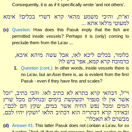
Consequently, it is as if it specifically wrote 'and not others'.
וא"ת, והיכי משמע מהאי קרא דשרי בכלים? אימא
למעוטי מ'לאו אתא ...
(c)
Question:
How does this Pasuk imply that the fish are
permitted inside vessels? Perhaps it is (only) coming to
preclude them from the La'av ...
כלומר, בכלים ליכא לאו, אבל עשה מיהא איכא,
כדמוכח קרא קמא, אפי' ביש לו?
1.
Question (cont.):
In other words, inside vessels there is
no La'av, but an Asei there is, as is evident from the first
Pasuk - even if they have fins and scales?
וי"ל, דבהאי קרא בתרא לא כתיב לאו. והכי כתיב, "וכל
אשר אין לו סנפיר וקשקשת בימים ובנחלים מכל שרץ
המים ומכל נפש החיה אשר במים, שקץ הם לכם";
ובאידך קרא דבתריה הוא דכתיב הלאו "ושקץ יהיו לכם,
מבשרם לא תאכלו".
(d)
Answer #1:
This latter Pasuk does not contain a La'av, for so
it writes "And all that do not possess fins and scales in the