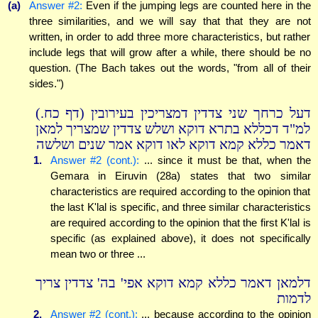
(a)
Answer #2:
Even if the jumping legs are counted here in the
three similarities, and we will say that that they are not
written, in order to add three more characteristics, but rather
include legs that will grow after a while, there should be no
question. (The Bach takes out the words, "from all of their
sides.")
דעל כרחך שני צדדין דמצריכין בעירובין (דף כח.)
למ"ד דכללא בתרא דוקא ושלש צדדין שמצריך למאן
דאמר כללא קמא דוקא לאו דוקא אמר שנים ושלשה
1.
Answer #2 (cont.):
... since it must be that, when the
Gemara in Eiruvin (28a) states that two similar
characteristics are required according to the opinion that
the last K'lal is specific, and three similar characteristics
are required according to the opinion that the first K'lal is
specific (as explained above), it does not specifically
mean two or three ...
דלמאן דאמר כללא קמא דוקא אפי' בה' צדדין צריך
לדמות
2.
Answer #2 (cont.):
... because according to the opinion