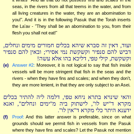
seas, in the rivers from all that teems in the water, and from
all living creatures in the water, they are an abomination to
you!". And it is in the following Pasuk that the Torah inserts
the La'av - "They shall be an abomination to you, from their
flesh you shall not eat!"
ועוד, דאין זה סברא שיהא בכלים חמורים מימים ונחלים,
דביש להם סנפיר וקשקשת נמי אסירי; ובאין להם סנפיר
וקשקשת, קילי טפי, דליכא בהו אלא עשה!
(e)
Answer #2:
Moreover, it is not logical to say that fish inside
vessels will be more stringent that fish in the seas and the
rivers - when they have fins and scales; and when they don't,
they are more lenient, in that they are only subject to an Asei.
והאי שינויא בתרא ניחא טפי, דלמה ליה להתיר בכלים
מקרא ד"יש לו", לישתוק ביה מ"ימים ונחלים", ואנא
ידענא היתר כלי מקרא ד"אין לו".
(f)
Proof:
And this latter answer is preferable, since on what
grounds should we permit fish in vessels from the Pasuk
where they have fins and scales? Let the Pasuk not mention