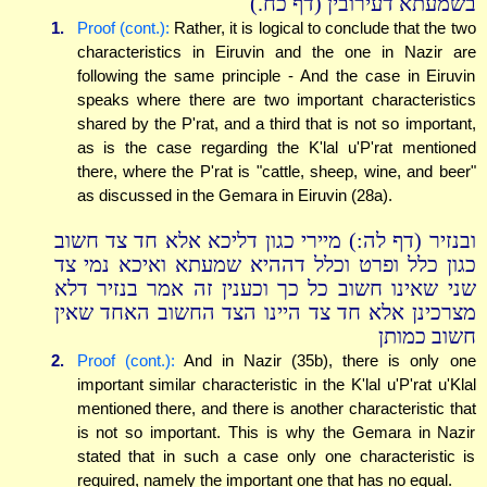
בשמעתא דעירובין (דף כח.)
1.
Proof (cont.):
Rather, it is logical to conclude that the two
characteristics in Eiruvin and the one in Nazir are
following the same principle - And the case in Eiruvin
speaks where there are two important characteristics
shared by the P'rat, and a third that is not so important,
as is the case regarding the K'lal u'P'rat mentioned
there, where the P'rat is "cattle, sheep, wine, and beer"
as discussed in the Gemara in Eiruvin (28a).
ובנזיר (דף לה:) מיירי כגון דליכא אלא חד צד חשוב
כגון כלל ופרט וכלל דההיא שמעתא ואיכא נמי צד
שני שאינו חשוב כל כך וכענין זה אמר בנזיר דלא
מצרכינן אלא חד צד היינו הצד החשוב האחד שאין
חשוב כמותן
2.
Proof (cont.):
And in Nazir (35b), there is only one
important similar characteristic in the K'lal u'P'rat u'Klal
mentioned there, and there is another characteristic that
is not so important. This is why the Gemara in Nazir
stated that in such a case only one characteristic is
required, namely the important one that has no equal.