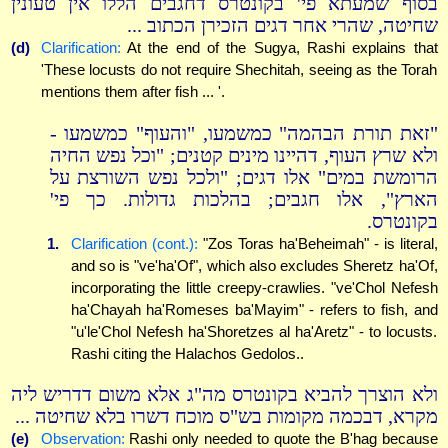
בסוף שמעתא פי' בקונטרס דחגבים הללו אין טעונין
שחיטה, שהרי אחר דגים הזכירן הכתוב ...
(d)
Clarification:
At the end of the Sugya, Rashi explains that
'These locusts do not require Shechitah, seeing as the Torah
mentions them after fish ... '.
"זאת תורת הבהמה" כמשמעו, "והעוף" כמשמעו -
ולא שרץ העוף, דהיינו מינים קטנים; "וכל נפש החיה
הרומשת במים" אלו דגים; "ולכל נפש השורצת על
הארץ", אלו חגבים; בהלכות גדולות. כך פי'
בקונטרס.
1.
Clarification (cont.):
"Zos Toras ha'Beheimah" - is literal,
and so is "ve'ha'Of", which also excludes Sheretz ha'Of,
incorporating the little creepy-crawlies. "ve'Chol Nefesh
ha'Chayah ha'Romeses ba'Mayim" - refers to fish, and
"u'le'Chol Nefesh ha'Shoretzes al ha'Aretz" - to locusts.
Rashi citing the Halachos Gedolos..
ולא הוצרך להביא בקונטרס מה"ג אלא משום דדריש ליה
מקרא, דבכמה מקומות בש"ס מוכח דשרו בלא שחיטה ...
(e)
Observation:
Rashi only needed to quote the B'hag because