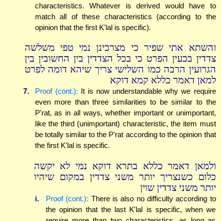
characteristics. Whatever is derived would have to
match all of these characteristics (according to the
opinion that the first K'lal is specific).
והשתא אתי שפיר כי מצרכינן נמי טפי משלשה
צדדין בכעין הפרט כי בכל הצדדין בין החשובין בין
הגרועין הרבה כמו השלישי צריך שיהא דומה לפרט
למאן דאמר כללא קמא דוקא
7.
Proof (cont.):
It is now understandable why we require
even more than three similarities to be similar to the
P'rat, as in all ways, whether important or unimportant,
like the third (unimportant) characteristic, the item must
be totally similar to the P'rat according to the opinion that
the first K'lal is specific.
ולמאן דאמר כללא בתרא דוקא נמי לא יקשה
כלום כשנצריך יותר משני צדדין במקום שיהיו
יותר משני צדדין שוין
i.
Proof (cont.):
There is also no difficulty according to
the opinion that the last K'lal is specific, when we
require more than two characteristics, as long as