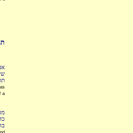
תו
אע
שי
ת?
has
f a
מ,
כד
ב.
and