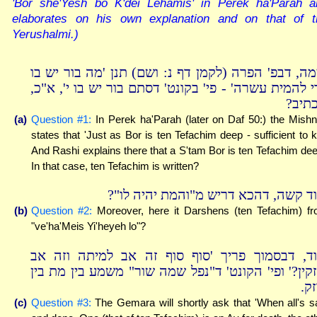
'Bor she'Yesh bo K'dei Lehamis' in Perek ha'Parah a
elaborates on his own explanation and on that of t
Yerushalmi.)
מה, דבפ' הפרה (לקמן דף נ: ושם) תנן 'מה בור יש בו
די להמית עשרה' - פי' בקונט' דסתם בור יש בו י', א"כ
 כתיב
(a)
Question #1:
In Perek ha'Parah (later on Daf 50:) the Mish
states that 'Just as Bor is ten Tefachim deep - sufficient to kil
And Rashi explains there that a S'tam Bor is ten Tefachim dee
In that case, ten Tefachim is written?
ועוד קשה, דהכא דריש מ"והמת יהיה לו
(b)
Question #2:
Moreover, here it Darshens (ten Tefachim) f
"ve'ha'Meis Yi'heyeh lo"?
וד, דבסמוך פריך 'סוף סוף זה אב למיתה וזה אב
זקין?' ופי' הקונט' ד"נפל שמה שור" משמע בין מת בין
זק
(c)
Question #3:
The Gemara will shortly ask that 'When all's s