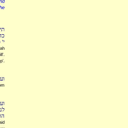
nd
he
תי
כ,
י'?
nah
l'.
p'.
"?
rom
וע
לנ
הו.
aid