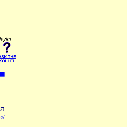
alayim
ASK THE
KOLLEL
תו
of