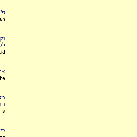
פ.
ain
וק
ל?
uld
א.
the
מ,
ת?
its
כ.