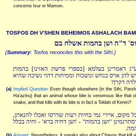
concerns Isur or Mamon.
TOSFOS DH V'SHEN BEHEIMOS ASHALACH BAM
ס' ד"ה ושן בהמות אשלח בם
(
Summary:
Tosfos reconciles this with the Sifri.)
"ג דאמרינן בעלמא [בספרי פרשת האזינו] בהמות
ש להן ארס כנחש ונושכות וממיתות דהוי נשיכה שהיא
ולדה דקרן
(a)
Implied Question:
Even though elsewhere (in the Sifri, Pars
Ha'azinu) that an animal whose bite is venomous like that o
snake, and that kills with its bite is in fact a Toldah of Keren?
כל מקום, איירי נמי בחיות רעות שדרסו ואכלו להנאתן
מתרגמינן "ושן בהמות" - 'ושן דחיה ברא' - וחיה בכלל
המה
(b)
Answer:
Nevertheless, it speaks also about Chayos that kill 