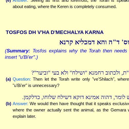
(e)
Answer:
Seeing as first and foremost, the Torah is speak
about eating, where the Keren is completely consumed.
TOSFOS DH V'HA D'MECHALYA KARNA
ס' ד"ה והא דמכליא קרנא
(
Summary:
Tosfos explains why the Torah then needs 
insert "u'Bi'er".)
וא"ת, ולכתוב רחמנא "ושילח" ולא בעי "וביער
(a)
Question:
Then let the Torah write only "ve'Shilach", wher
"u'Bi'er" is unnecessary?
יש לומר, דהוה אמינא דוקא דשילח שלוחו, כדלקמן
(b)
Answer:
We would then have thought that it speaks exclusiv
where the owner actually sent the animal, as the Gemara w
explain later.