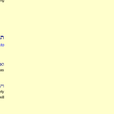
ing
תו
to
"?
eas
ו.
ely
ill