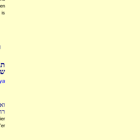
hen
 is
I
תו
של
ya
וא
ר?
ier
'er