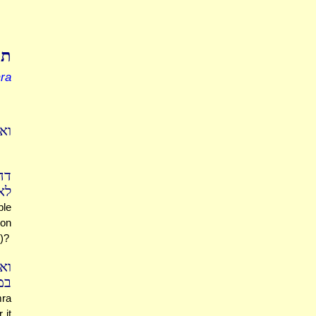
תו
ra
ו?
דה
ל?
le
mon
)?
וא
ב.
mra
 it