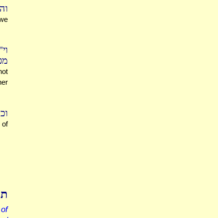
ו?
we
וי
'.
not
her
).
 of
תו
 of