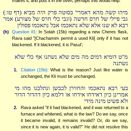
makes it, and puts it in the oven, perhaps this would help.
מיהו קשה מהא דאמרי' בסוטה פרק היה מביא (דף טו:)
גבי פיילי של חרס חדשה (וגבי כלי חרס של מצורע) אמר
רבא לא שנו אלא שלא נתאכמו אבל נתאכמו פסולין
(h)
Question #1:
In Sotah (15b) regarding a new Cheres flask,
Rava said "[Chachamim permit a used Kli] only if it has not
blackened. If it blackened, it is Pasul';
מ''ט דומיא דמים מה מים שלא נשתנו אף כלי שלא
נשתנה
1.
Citation (15b):
What is the reason? Just like water is
unchanged, the Kli must be unchanged.
בעי רבא נתאכמו והחזירן לכבשן ונתלבנו מהו מי
אמרינן כיון דאידחו אידחו או דלמא כיון דהדור הדור
ולא פשיט מינה מידי
2.
Rava asked "if it had blackened, and it was returned to a
furnace and whitened, what is the law? Do we say, once
it became invalid, it remains invalid? Or, do we say,
since it is new again, it is valid?" He did not resolve this