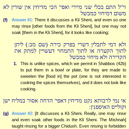
וי''ל התם בכלי שני מיירי ואפי' הכי מדיחין אין שורין לא
משום דמיחזי כמבשל
(f)
Answer #1:
There it discusses a Kli Sheni, and even so one
may rinse [other foods from the Kli Sheni], but one may not
soak [them in the Kli Sheni], for it looks like cooking;
ולא דמי לתבלין דשרי בפרק כירה (שם מב:) ליתן
לתוך הקערה או לתוך התמחוי דעשויין למתק את
הקדירה ולא מיחזי כמבשל
1.
This is unlike spices, which we permit in Shabbos (42b)
to put them in a bowl or plate, for they are made to
sweeten the [food in] the pot (one is not interested in
cooking the spices themselves), and it does not look like
cooking.
אי נמי לרבותא נקט מדיחין דאפי' הדחה אסור במליח ישן
וקולייס האיספנין:
(g)
Answer #2:
[It discusses a Kli Sheni. Really, one may rinse
and even soak other foods in the Kli Sheni. The Mishnah]
taught rinsing for a bigger Chidush. Even rinsing is forbidden