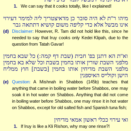
1.
We can say that it cooks totally, like I explained!
מיהו ר''ת לא היה סובר כן מדאיצטריך ליה למימר דעירוי
אינו מבשל אלא כדי קליפה משום קושיא דתתאה גבר
(d)
Disclaimer:
However, R. Tam did not hold like this, since he
needed to say that Iruy cooks only Kedei Klipah, due to the
question from Tatah Gavar!
וא''ת הא דתנן בפ' חבית (שבת דף קמה:) כל שבא בחמין
מלפני השבת שורין אותו בחמין בשבת וכל שלא בא בחמין
מלפני השבת מדיחין אותו בחמין [בשבת] חוץ ממליח
הישן וקולייס האיספנין
(e)
Question:
A Mishnah in Shabbos (145b) teaches that
anything that came in boiling water before Shabbos, one may
soak it in hot water on Shabbos. Anything that did not come
in boiling water before Shabbos, one may rinse it in hot water
on Shabbos, except for old salted fish and Spanish tuna fish;
ואי עירוי ככלי ראשון אמאי מדיחין
1.
If Iruy is like a Kli Rishon, why may one rinse?!