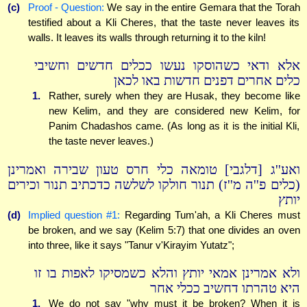
(c)
Proof - Question:
We say in the entire Gemara that the Torah
testified about a Kli Cheres, that the taste never leaves its
walls. It leaves its walls through returning it to the kiln!
אלא ודאי כשהוסקו נעשו ככלים חדשים וחשיבי
כלים אחרים דפנים חדשות באו לכאן
1.
Rather, surely when they are Husak, they become like
new Kelim, and they are considered new Kelim, for
Panim Chadashos came. (As long as it is the initial Kli,
the taste never leaves.)
ואע''ג [דלגבי] טומאה כלי חרס טעון שבירה ואמרינן
(כלים פ''ה מ''ז) תנור חולקו לשלשה כדכתיב תנור וכירים
יותץ
(d)
Implied question #1:
Regarding Tum'ah, a Kli Cheres must
be broken, and we say (Kelim 5:7) that one divides an oven
into three, like it says "Tanur v'Kirayim Yutatz";
ולא אמרינן אמאי יותץ והלא כשמסיקו לאפות בו זו
היא טהרתו דחשיב ככלי אחר
1.
We do not say "why must it be broken? When it is