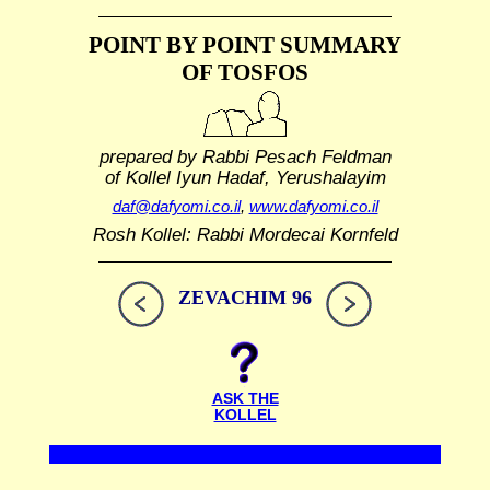
POINT BY POINT SUMMARY
OF TOSFOS
prepared by Rabbi Pesach Feldman
of Kollel Iyun Hadaf, Yerushalayim
daf@dafyomi.co.il
,
www.dafyomi.co.il
Rosh Kollel: Rabbi Mordecai Kornfeld
ZEVACHIM 96
ASK THE
KOLLEL