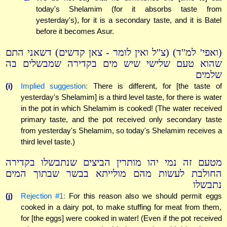
today's Shelamim (for it absorbs taste from
yesterday's), for it is a secondary taste, and it is Batel
before it becomes Asur.
(ואפי' למ''ד) (צ"ל ואין לומר - צאן קדשים) דשאני התם
שהוא טעם שלישי שיש מים בקדירה שמבשלים בה
שלמים
(i)
Implied suggestion:
There is different, for [the taste of
yesterday's Shelamim] is a third level taste, for there is water
in the pot in which Shelamim is cooked! (The water received
primary taste, and the pot received only secondary taste
from yesterday's Shelamim, so today's Shelamim receives a
third level taste.)
מטעם זה נמי יהו מותרין הביצים שנתבשלו בקדירה
החולבת לעשות מהם מולייתא בבשר שבתוך המים
נתבשלו
(j)
Rejection #1:
For this reason also we should permit eggs
cooked in a dairy pot, to make stuffing for meat from them,
for [the eggs] were cooked in water! (Even if the pot received