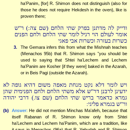
ha'Panim, [for] R. Shimon does not distinguish (also for
those he does not require Hekdesh in the oven), like is
proven there;
ודייק לה מדתנן בפרק שתי הלחם (שם צה:) ר''ש
אומר לעולם הוי רגיל לומר שתי הלחם ולחם הפנים
כשרות בעזרה וכשרות אבי פאגי
3.
The Gemara infers this from what the Mishnah teaches
(Menachos 95b) that R. Shimon says "you should be
used to saying that Shtei ha'Lechem and Lechem
ha'Panim are Kosher [if they were] baked in the Azarah,
or in Beis Pagi (outside the Azarah).
ויש לומר דלא נקט מנחת מאפה משום דהיא גופה לא
ידעינן לרבנן דר''ש אלא משתי הלחם ולחם הפנימית שהן
גמרא כדאמר בריש שתי הלחם (שם צו.) דרבי יהודה
ור''ש בגמרא פליגי:
(b)
Answer:
He did not mention Minchas Ma'afeh, because that
itself Rabanan of R. Shimon know only from Shtei
ha'Lechem and Lechem ha'Panim, which are a tradition, like
it says in Menachos (96a) that R. Yehudah and R. Shimon