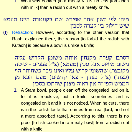
1.
What was cooked (in a meaty Kli) is no less [forbidden
with milk] than a radish cut with a meaty knife.
מיהו לפי לשון אחר שפירש שם בקונטרס היינו טעמא
שיש חילוק בין קערה לסכין
(f)
Retraction:
However, according to the other version that
Rashi explained there, the reason [to forbid the radish with
Kutach] is because a bowl is unlike a knife;
דסתם קערה מקנחין אותה משומן הקרוש עליה
משום מיאוס אבל סכין (טעמא) (צ"ל פעמים - שיטה
מקובצת) שהשומן קרוש עליו ואינו ניכר כשחותך הוי
(כצונן) (צ"ל בצנון - צאן קדשים) טעם הבא מן
הממש ולפי זה אין ראיה מצנון שחתכו בסכין
1.
A Stam bowl, people clean off the congealed lard on it,
for it is repulsive, but a knife, sometimes lard is
congealed on it and it is not noticed. When he cuts, there
is in the radish taste that comes from real [lard, and not
a mere absorbed taste]. According to this, there is no
proof [to fish cooked in a meaty bowl] from a radish cut
with a knife.