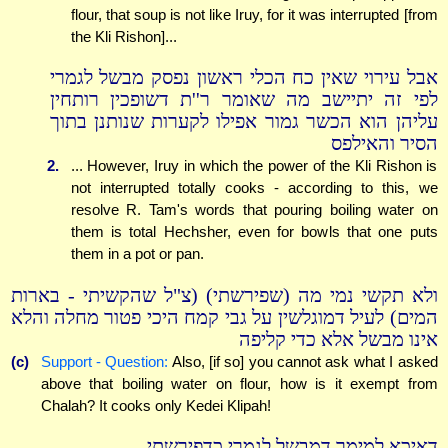
flour, that soup is not like Iruy, for it was interrupted [from
the Kli Rishon]...
אבל עירוי שאין כח הכלי ראשון נפסק מבשל לגמרי
לפי זה יתיישב מה שאומר ר''ת דשופכין רותחין
עליהן הוא הכשר גמור אפילו לקערות שנותנן בתוך
הסיר והאילפס
2.
... However, Iruy in which the power of the Kli Rishon is
not interrupted totally cooks - according to this, we
resolve R. Tam's words that pouring boiling water on
them is total Hechsher, even for bowls that one puts
them in a pot or pan.
ולא תקשי נמי מה (שפירשתי) (צ"ל שהקשיתי - בארות
המים) לעיל דמוגלשין על גבי קמח היכי פטור מחלה והלא
אינו מבשל אלא כדי קליפה
(c)
Support - Question:
Also, [if so] you cannot ask what I asked
above that boiling water on flour, how is it exempt from
Chalah? It cooks only Kedei Klipah!
דאיכא למימר דמבשל לגמרי כדפירשתי