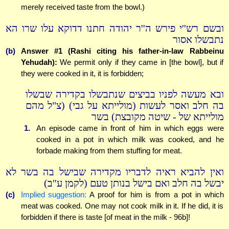
merely received taste from the bowl.)
ובשם רש''י פירש ה''ר יהודה חתנו דדוקא עלו שרו הא
נתבשלו אסור
(b)
Answer #1 (Rashi citing his father-in-law Rabbeinu
Yehudah):
We permit only if they came in [the bowl], but if
they were cooked in it, it is forbidden;
ובא מעשה לפניו בביצים שנתבשלו בקדירה שבשלו
בה חלב ואסר לעשות (מולייתא על גבי) (צ"ל מהם
מולייתא של - שיטה מקובצת) בשר
1.
An episode came in front of him in which eggs were
cooked in a pot in which milk was cooked, and he
forbade making from them stuffing for meat.
ואין להביא ראיה לדבריו מקדירה שבישל בה בשר לא
יבשל בה חלב ואם בישל בנותן טעם (לקמן ע''ב)
(c)
Implied suggestion:
A proof for him is from a pot in which
meat was cooked. One may not cook milk in it. If he did, it is
forbidden if there is taste [of meat in the milk - 96b]!