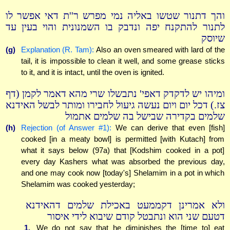
והך דתנור שטשו באליה נמי מפרש ר''ת דאי אפשר לו
לתנור להתקנח יפה ונדבק בו השמנונית והוי בעין עד
שיוסק
(g)
Explanation (R. Tam):
Also an oven smeared with lard of the
tail, it is impossible to clean it well, and some grease sticks
to it, and it is intact, until the oven is ignited.
ומיהו יש לדקדק דאפי' נתבשלו שרי מהא דאמר לקמן (דף
צז.) דכל יום ויום נעשה גיעול לחבירו ומותר לבשל האידנא
שלמים בקדירה שבישל בה שלמים אתמול
(h)
Rejection (of Answer #1):
We can derive that even [fish]
cooked [in a meaty bowl] is permitted [with Kutach] from
what it says below (97a) that [Kodshim cooked in a pot]
every day Kashers what was absorbed the previous day,
and one may cook now [today's] Shelamim in a pot in which
Shelamim was cooked yesterday;
ולא אמרינן דקממעט באכילת שלמים דהאידנא
דטעם שני הוא ונתבטל קודם שיבוא לידי איסור
1.
We do not say that he diminishes the [time to] eat