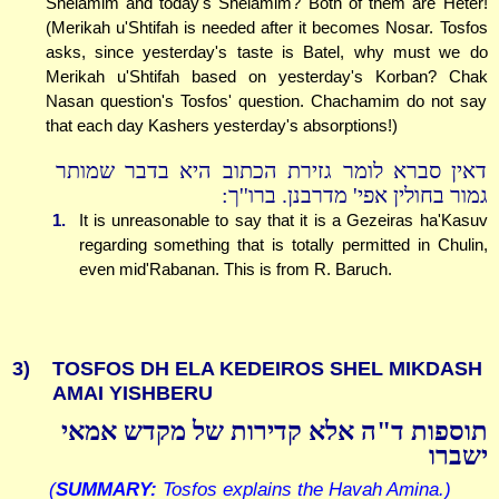
Shelamim and today's Shelamim? Both of them are Heter!
(Merikah u'Shtifah is needed after it becomes Nosar. Tosfos
asks, since yesterday's taste is Batel, why must we do
Merikah u'Shtifah based on yesterday's Korban? Chak
Nasan question's Tosfos' question. Chachamim do not say
that each day Kashers yesterday's absorptions!)
דאין סברא לומר גזירת הכתוב היא בדבר שמותר
גמור בחולין אפי' מדרבנן. ברו''ך:
1.
It is unreasonable to say that it is a Gezeiras ha'Kasuv
regarding something that is totally permitted in Chulin,
even mid'Rabanan. This is from R. Baruch.
3)
TOSFOS DH ELA KEDEIROS SHEL MIKDASH
AMAI YISHBERU
תוספות ד"ה אלא קדירות של מקדש אמאי
ישברו
(
SUMMARY:
Tosfos explains the Havah Amina.)