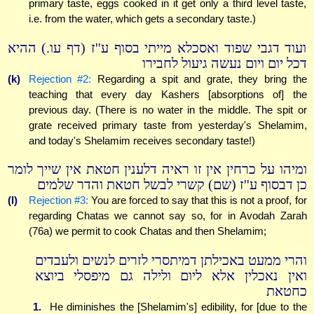
primary taste, eggs cooked in it get only a third level taste,
i.e. from the water, which gets a secondary taste.)
ועוד דגבי שפוד ואסכלא מייתי בסוף ע''ז (דף עו.) ההיא
דכל יום ויום נעשה גיעול לחבירו
(k)
Rejection #2:
Regarding a spit and grate, they bring the
teaching that every day Kashers [absorptions of] the
previous day. (There is no water in the middle. The spit or
grate received primary taste from yesterday's Shelamim,
and today's Shelamim receives secondary taste!)
ומיהו על כרחין אין זו ראיה דלענין חטאת אין שייך לומר
כן דבסוף ע''ז (שם) קשרי לבשל חטאת והדר שלמים
(l)
Rejection #3:
You are forced to say that this is not a proof, for
regarding Chatas we cannot say so, for in Avodah Zarah
(76a) we permit to cook Chatas and then Shelamim;
והרי ממעט באכילתן דמיתסרי לזרים לנשים ולעבדים
ואין נאכלין אלא ליום ולילה גם מיפסלי ביוצא
כחטאת
1.
He diminishes the [Shelamim's] edibility, for [due to the