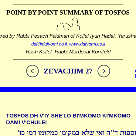
POINT BY POINT SUMMARY
OF TOSFOS
ared by Rabbi Pesach Feldman
of Kollel Iyun Hadaf, Yerush
daf@dafyomi.co.il
,
www.dafyomi.co.il
Rosh Kollel: Rabbi Mordecai Kornfeld
ZEVACHIM 27
TOSFOS DH V'IY SHE'LO BI'MKOMO KI'MKOMO
DAMI V'CHULEI
וספות ד"ה ואי שלא במקומו כמקומו דמי כו