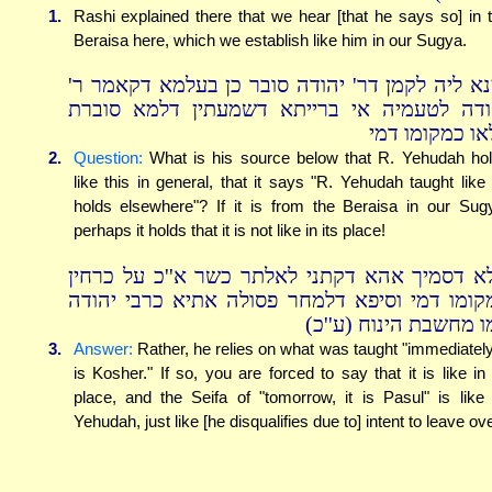
1.
Rashi explained there that we hear [that he says so] in 
Beraisa here, which we establish like him in our Sugya.
מנא ליה לקמן דר' יהודה סובר כן בעלמא דקאמר ר
ודה לטעמיה אי ברייתא דשמעתין דלמא סוברת
או כמקומו דמי
2.
Question:
What is his source below that R. Yehudah ho
like this in general, that it says "R. Yehudah taught like
holds elsewhere"? If it is from the Beraisa in our Sug
perhaps it holds that it is not like in its place!
א דסמיך אהא דקתני לאלתר כשר א''כ על כרחין
קומו דמי וסיפא דלמחר פסולה אתיא כרבי יהודה
מו מחשבת הינוח (ע''כ
3.
Answer:
Rather, he relies on what was taught "immediately,
is Kosher." If so, you are forced to say that it is like in 
place, and the Seifa of "tomorrow, it is Pasul" is like
Yehudah, just like [he disqualifies due to] intent to leave ove