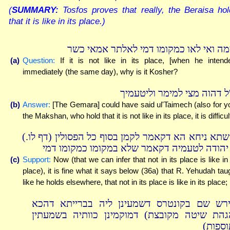
(
SUMMARY:
Tosfos proves that really, the Beraisa ho
that it is like in its place.)
מה ואי לאו כמקומו דמי לאלתר אמאי כשר
(a)
Question:
If it is not like in its place, [when he intend
immediately (the same day), why is it Kosher?
'ל דהוה מצי למימר וליטעמיך
(b)
Answer:
[The Gemara] could have said ul'Taimech (also for y
the Makshan, who hold that it is not like in its place, it is difficul
והשתא ניחא הא דקאמר לקמן בסוף כל הפסולין (דף לו
 יהודה לטעמיה דקאמר שלא במקומו כמקומו דמי
(c)
Support:
Now (that we can infer that not in its place is like in 
place), it is fine what it says below (36a) that R. Yehudah tau
like he holds elsewhere, that not in its place is like in its place;
ירש שם בקונטרס דשמעינן ליה בברייתא דהכא
(הת שיטה מקובצת) דמוקמינן כוותיה בשמעתין
(וספות