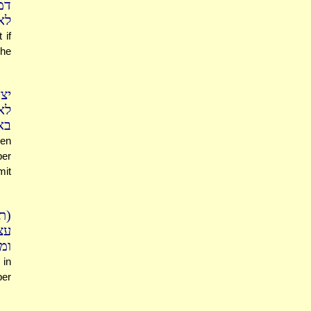
דמ
לא
 if
the
יצ
לא
בא
ven
per
mit
תו
עצ
ומ
 in
per