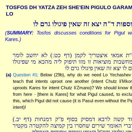
TOSFOS DH YATZA ZEH SHE'EIN PIGULO GARA
LO
ספות ד"ה יצא זה שאין פיגולו גרם לו
(
SUMMARY:
Tosfos discusses conditions for Pigul wi
Kares.)
''ת אמאי איצטריך לקמן (דף כט:) לא יחשב לומר
חשבות מוציאות זו מזו תיפוק ליה מהכא מי שפיגולו
 לו יצא זה שאין פיגולו גרם לו
(a)
Question #1:
Below (29b), why do we need Lo Yechashev
teach that intents uproot one another (intent Chutz li'Mk
uproots Kares for intent Chutz li'Zmano)? We should know t
from here - [there is Kares] for what Pigul caused, to excl
this, which Pigul did not cause (it is Pasul even without the Pi
intent)!
ועוד קשה לרבא דמסיק בסוף פ''ק דמנחות (דף יב
ברי האומר שירים שחסרו בין קמיצה להקטרה מקטיר