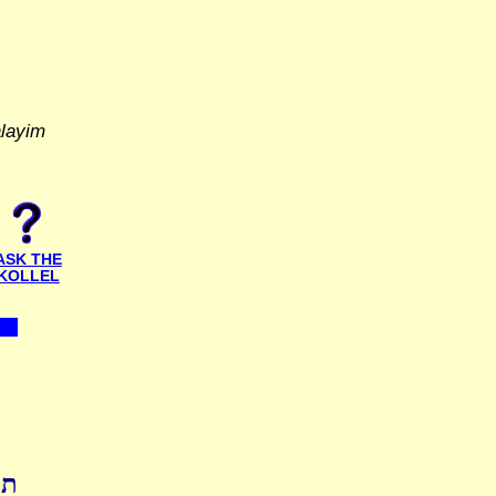
alayim
ASK THE
KOLLEL
ת'