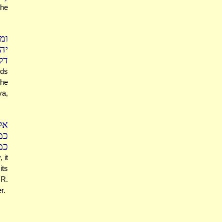
the
ו'
יה
דל
lds
 he
ya,
אל
כמ
כ)
 it
its
 R.
r.