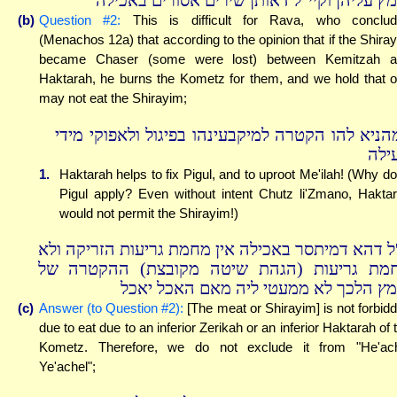
מץ עליהן וקיי''ל דאותן שירים אסורים באכילה
(b)
Question #2:
This is difficult for Rava, who conclu
(Menachos 12a) that according to the opinion that if the Shira
became Chaser (some were lost) between Kemitzah a
Haktarah, he burns the Kometz for them, and we hold that 
may not eat the Shirayim;
הניא להו הקטרה למיקבעינהו בפיגול ולאפוקי מידי
ילה
1.
Haktarah helps to fix Pigul, and to uproot Me'ilah! (Why d
Pigul apply? Even without intent Chutz li'Zmano, Hakta
would not permit the Shirayim!)
''ל דהא דמיתסר באכילה אין מחמת גריעות הזריקה ולא
מת גריעות (הגהת שיטה מקובצת) ההקטרה של
מץ הלכך לא ממעטי ליה מאם האכל יאכל
(c)
Answer (to Question #2):
[The meat or Shirayim] is not forbid
due to eat due to an inferior Zerikah or an inferior Haktarah of 
Kometz. Therefore, we do not exclude it from "He'ac
Ye'achel";