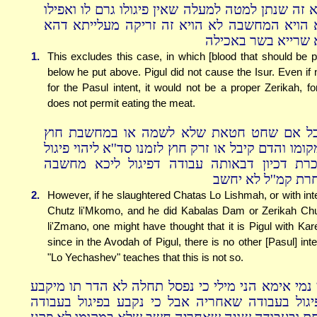
א זה שנתן למטה למעלה שאין פיגולו גרם לו ואפילו
 הויא המחשבה לא הויא זה זריקה מעלייתא דהא
 שרייא בשר באכילה
1.
This excludes this case, in which [blood that should be p
below he put above. Pigul did not cause the Isur. Even if 
for the Pasul intent, it would not be a proper Zerikah, for
does not permit eating the meat.
ל אם שחט חטאת שלא לשמה או במחשבת חוץ
ומו והדם קיבל או זרק חוץ לזמנו סד''א ליהוי פיגול
כרת דכיון דבאותה עבודה דפיגול ליכא מחשבה
רת קמ''ל לא יחשב
2.
However, if he slaughtered Chatas Lo Lishmah, or with int
Chutz li'Mkomo, and he did Kabalas Dam or Zerikah Ch
li'Zmano, one might have thought that it is Pigul with Kar
since in the Avodah of Pigul, there is no other [Pasul] inte
"Lo Yechashev" teaches that this is not so.
 נמי אימא הני מילי כי נפסל תחלה לא הדר תו מיקבע
יגול בעבודה שאחריה אבל כי נקבע בפיגול בעבודה