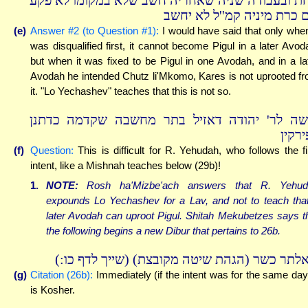
ת ובעבודה שניה שאחריה חשב שלא במקומו לא פקע
 כרת מיניה קמ''ל לא יחשב
(e)
Answer #2 (to Question #1):
I would have said that only when
was disqualified first, it cannot become Pigul in a later Avod
but when it was fixed to be Pigul in one Avodah, and in a la
Avodah he intended Chutz li'Mkomo, Kares is not uprooted f
it. "Lo Yechashev" teaches that this is not so.
שה לר' יהודה דאזיל בתר מחשבה שקדמה כדתנן
ירקין
(f)
Question:
This is difficult for R. Yehudah, who follows the fi
intent, like a Mishnah teaches below (29b)!
1.
NOTE:
Rosh ha'Mizbe'ach answers that R. Yehud
expounds Lo Yechashev for a Lav, and not to teach tha
later Avodah can uproot Pigul. Shitah Mekubetzes says t
the following begins a new Dibur that pertains to 26b.
ולאלתר כשר (הגהת שיטה מקובצת) (שייך לדף כו
(g)
Citation (26b):
Immediately (if the intent was for the same day)
is Kosher.