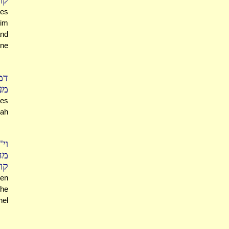
קו
des
yim
nd
one
דמ
מע
oes
rah
וי
מח
קו
den
the
hel