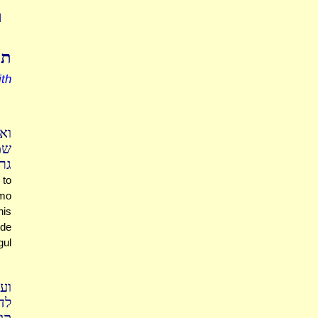
M
תו
th
וא
שמ
גרם
 to
omo
his
ude
gul
.)
לד