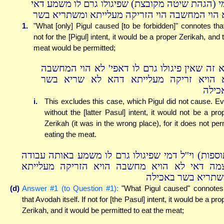
י (הגהת שיטה מקובצת) שפיגולו גרם לו משמע דאי
 הוי המחשבה הוי הזריקה מעלייתא ומשתריא בשר
1.
"What [only] Pigul caused [to be forbidden]" connotes that
not for the [Pigul] intent, it would be a proper Zerikah, and 
meat would be permitted;
א זה שאין פיגולו גרם לו דאפי' לא הוי המחשבה
 הויא זריקה מעלייתא דהא לא שריא בשר
כילה
i.
This excludes this case, which Pigul did not cause. E
without the [latter Pasul] intent, it would not be a pro
Zerikah (it was in the wrong place), for it does not per
eating the meat.
(ספות) וי''ל דמי שפיגולו גרם לו משמע באותה עבודה
מה דאי לא הויא מחשבה הויא הזריקה מעלייתא
שתריא בשר באכילה
(d)
Answer #1 (to Question #1):
"What Pigul caused" connotes
that Avodah itself. If not for [the Pasul] intent, it would be a pro
Zerikah, and it would be permitted to eat the meat;