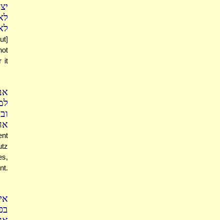
יצ
לא
לא
ut]
not
 it
אב
למק
וב
אח
ent
utz
es,
nt.
אי
בפ