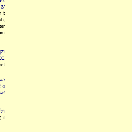
אח
שם
 it
ah,
ter
rom
וק
בפ
rst
ah
t a
hat
:)
 it