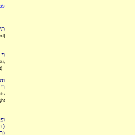
lds
תי
ed]
וי'
ou,
t).
.)
ר'
its
ght
ופ
הג
ת)