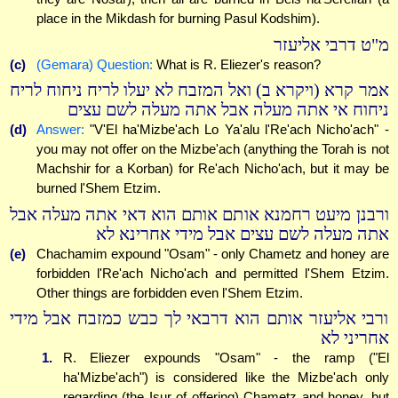
place in the Mikdash for burning Pasul Kodshim).
מ"ט דרבי אליעזר
(c)
(Gemara) Question:
What is R. Eliezer's reason?
אמר קרא (ויקרא ב) ואל המזבח לא יעלו לריח ניחוח לריח
ניחוח אי אתה מעלה אבל אתה מעלה לשם עצים
(d)
Answer:
"V'El ha'Mizbe'ach Lo Ya'alu l'Re'ach Nicho'ach" -
you may not offer on the Mizbe'ach (anything the Torah is not
Machshir for a Korban) for Re'ach Nicho'ach, but it may be
burned l'Shem Etzim.
ורבנן מיעט רחמנא אותם אותם הוא דאי אתה מעלה אבל
אתה מעלה לשם עצים אבל מידי אחרינא לא
(e)
Chachamim expound "Osam" - only Chametz and honey are
forbidden l'Re'ach Nicho'ach and permitted l'Shem Etzim.
Other things are forbidden even l'Shem Etzim.
ורבי אליעזר אותם הוא דרבאי לך כבש כמזבח אבל מידי
אחריני לא
1.
R. Eliezer expounds "Osam" - the ramp ("El
ha'Mizbe'ach") is considered like the Mizbe'ach only
regarding (the Isur of offering) Chametz and honey, but