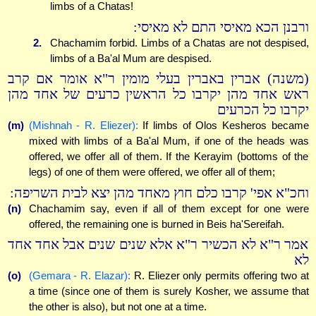
limbs of a Chatas!
ורבנן הכא מאיסי התם לא מאיסי:
2.
Chachamim forbid. Limbs of a Chatas are not despised,
limbs of a Ba'al Mum are despised.
(משנה) אברין באברין בעלי מומין ר"א אומר אם קרב
ראש אחד מהן יקרבו כל הראשין כרעים של אחד מהן
יקרבו כל הכרעים
(m)
(Mishnah - R. Eliezer):
If limbs of Olos Kesheros became
mixed with limbs of a Ba'al Mum, if one of the heads was
offered, we offer all of them. If the Kerayim (bottoms of the
legs) of one of them were offered, we offer all of them;
וחכ"א אפי' קרבו כלם חוץ מאחד מהן יצא לבית השריפה:
(n)
Chachamim say, even if all of them except for one were
offered, the remaining one is burned in Beis ha'Sereifah.
אמר ר"א לא הכשיר ר"א אלא שנים שנים אבל אחד אחד
לא
(o)
(Gemara - R. Elazar):
R. Eliezer only permits offering two at
a time (since one of them is surely Kosher, we assume that
the other is also), but not one at a time.