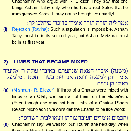
Chachamim who argue with R. Eliezer. They say that one
brings Asham Taluy only when he has a real Safek that he
transgressed Kares. It may not be brought voluntarily!
אמר ליה תורה תורה אימרי בדיכרי מיחלפי לך:
(i)
Rejection (Ravina):
Such a stipulation is impossible. Asham
Taluy must be in its second year, but Asham Metzora must
be in its first year!
2)
LIMBS THAT BECAME MIXED
(משנה) איברי חטאת שנתערבו באיברי עולה ר' אליעזר
אומר יתן למעלה ורואה אני את בשר החטאת מלמעלה
כאילו הן עצים
(a)
(Mishnah - R. Eliezer):
If limbs of a Chatas were mixed with
limbs of an Olah, we burn all of them on the Mizbe'ach.
(Even though one may not burn limbs of a Chatas l'Shem
Re'ach Nicho'ach,) we consider the Chatas to be like wood;
וחכמים אומרים תעובר צורתן ויצאו לבית השריפה:
(b)
Chachamim say, we wait for Ibur Tzurah (the next day, when
they are Nosar), then all are burned in Beis ha'Sereifah (a