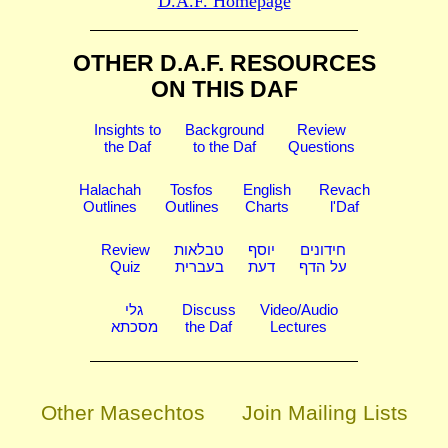
D.A.F. Homepage
OTHER D.A.F. RESOURCES
ON THIS DAF
Insights to
Background
Review
the Daf
to the Daf
Questions
Halachah
Tosfos
English
Revach
Outlines
Outlines
Charts
l'Daf
Review
טבלאות
יוסף
חידונים
Quiz
בעברית
דעת
על הדף
גלי
Discuss
Video/Audio
מסכתא
the Daf
Lectures
Other Masechtos
Join Mailing Lists