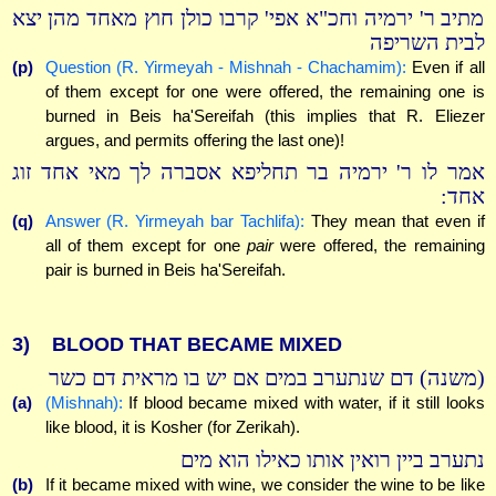
מתיב ר' ירמיה וחכ"א אפי' קרבו כולן חוץ מאחד מהן יצא
לבית השריפה
(p)
Question (R. Yirmeyah - Mishnah - Chachamim):
Even if all
of them except for one were offered, the remaining one is
burned in Beis ha'Sereifah (this implies that R. Eliezer
argues, and permits offering the last one)!
אמר לו ר' ירמיה בר תחליפא אסברה לך מאי אחד זוג
אחד:
(q)
Answer (R. Yirmeyah bar Tachlifa):
They mean that even if
all of them except for one
pair
were offered, the remaining
pair is burned in Beis ha'Sereifah.
3)
BLOOD THAT BECAME MIXED
(משנה) דם שנתערב במים אם יש בו מראית דם כשר
(a)
(Mishnah):
If blood became mixed with water, if it still looks
like blood, it is Kosher (for Zerikah).
נתערב ביין רואין אותו כאילו הוא מים
(b)
If it became mixed with wine, we consider the wine to be like