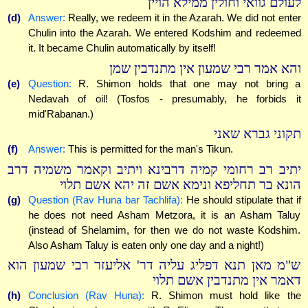
לעולם גוואי וחולין ממילא הויין
(d)
Answer:
Really, we redeem it in the Azarah. We did not enter
Chulin into the Azarah. We entered Kodshim and redeemed
it. It became Chulin automatically by itself!
והא אמר רבי שמעון אין מתנדבין שמן
(e)
Question:
R. Shimon holds that one may not bring a
Nedavah of oil! (Tosfos - presumably, he forbids it
mid'Rabanan.)
תקוני גברא שאני
(f)
Answer:
This is permitted for the man's Tikun.
יתיב רב רחומי קמיה דרבינא ויתיב וקאמר משמיה דרב
הונא בר תחליפא ונימא אשם זה יהא אשם תלוי
(g)
Question (Rav Huna bar Tachlifa):
He should stipulate that if
he does not need Asham Metzora, it is an Asham Taluy
(instead of Shelamim, for then we do not waste Kodshim.
Also Asham Taluy is eaten only one day and a night!)
ש"מ מאן תנא דפליג עליה דר' אליעזר רבי שמעון הוא
דאמר אין מתנדבין אשם תלוי
(h)
Conclusion (Rav Huna):
R. Shimon must hold like the