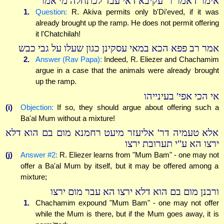
אימר דאמר ר' עקיבא דאי עבד לכתחלה מי אמר
1.
Question:
R. Akiva permits only b'Di'eved, if it was
already brought up the ramp. He does not permit offering
it l'Chatchilah!
אמר רב פפא הכא במאי עסקינן כגון שעלו על גבי כבש
2.
Answer (Rav Papa):
Indeed, R. Eliezer and Chachamim
argue in a case that the animals were already brought
up the ramp.
אי הכי אפי' בעינייהו
(i)
Objection:
If so, they should argue about offering such a
Ba'al Mum without a mixture!
אלא טעמיה דר' אליעזר מיעט רחמנא מום בם הוא דלא
ירצו הא ע"י תערובת ירצו
(j)
Answer #2:
R. Eliezer learns from "Mum Bam" - one may not
offer a Ba'al Mum by itself, but it may be offered among a
mixture;
ורבנן מום בם הוא דלא ירצו הא עבר מום ירצו
1.
Chachamim expound "Mum Bam" - one may not offer
while the Mum is there, but if the Mum goes away, it is