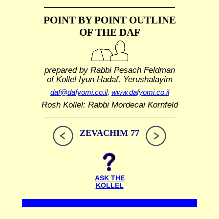
POINT BY POINT OUTLINE
OF THE DAF
prepared by Rabbi Pesach Feldman
of Kollel Iyun Hadaf, Yerushalayim
daf@dafyomi.co.il
,
www.dafyomi.co.il
Rosh Kollel: Rabbi Mordecai Kornfeld
ZEVACHIM 77
ASK THE
KOLLEL