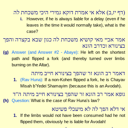
(דף יז,ב) אלא אי אמרת דוקא גמירי היכי משכחת לה
i.
However, if he is always liable for a delay (even if he
leaves in the time it would normally take), what is the
case?
אמר אביי מאי קושיא משכחת לה כגון שבא בקצרה והפך
בצינורא וכדרב הונא
(g)
Answer (and Answer #2 - Abaye):
He left on the shortest
path and flipped a fork (and thereby turned over limbs
burning on the Altar).
דאמר רב הונא זר שהפך בצינורא חייב מיתה
1.
(Rav Huna):
If a non-Kohen flipped a fork, he is Chayav
Misah b'Yedei Shamayim (because this is an Avodah).
גופא אמר רב הונא זר שהפך בצינורא חייב מיתה ה"ד
(h)
Question:
What is the case of Rav Huna's law?
אי דלא הפך לה לא מיעכלי פשיטא
1.
If the limbs would not have been consumed had he not
flipped them, obviously he is liable for Avodah!