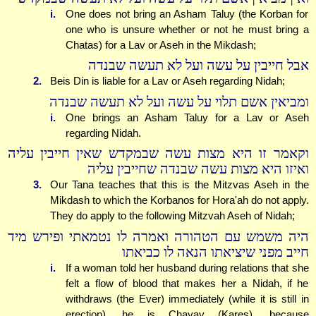
i.
One does not bring an Asham Taluy (the Korban for
one who is unsure whether or not he must bring a
Chatas) for a Lav or Aseh in the Mikdash;
אבל חייבין על עשה ועל לא תעשה שבנדה
2.
Beis Din is liable for a Lav or Aseh regarding Nidah;
ומביאין אשם תלוי על עשה ועל לא תעשה שבנדה
i.
One brings an Asham Taluy for a Lav or Aseh
regarding Nidah.
וקאמר זו היא מצות עשה שבמקדש שאין חייבין עליה
ואיזו היא מצות עשה שבנדה שחייבין עליה
3.
Our Tana teaches that this is the Mitzvas Aseh in the
Mikdash to which the Korbanos for Hora'ah do not apply.
They do apply to the following Mitzvah Aseh of Nidah;
היה משמש עם הטהורה ואמרה לו נטמאתי ופירש מיד
חייב מפני שיציאתו הנאה לו כביאתו
i.
If a woman told her husband during relations that she
felt a flow of blood that makes her a Nidah, if he
withdraws (the Ever) immediately (while it is still in
erection), he is Chayav (Kares), because