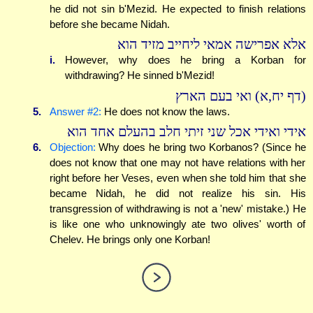
he did not sin b'Mezid. He expected to finish relations
before she became Nidah.
אלא אפרישה אמאי ליחייב מזיד הוא
i.
However, why does he bring a Korban for
withdrawing? He sinned b'Mezid!
(דף יח,א) ואי בעם הארץ
5.
Answer #2:
He does not know the laws.
אידי ואידי אכל שני זיתי חלב בהעלם אחד הוא
6.
Objection:
Why does he bring two Korbanos? (Since he
does not know that one may not have relations with her
right before her Veses, even when she told him that she
became Nidah, he did not realize his sin. His
transgression of withdrawing is not a 'new' mistake.) He
is like one who unknowingly ate two olives' worth of
Chelev. He brings only one Korban!