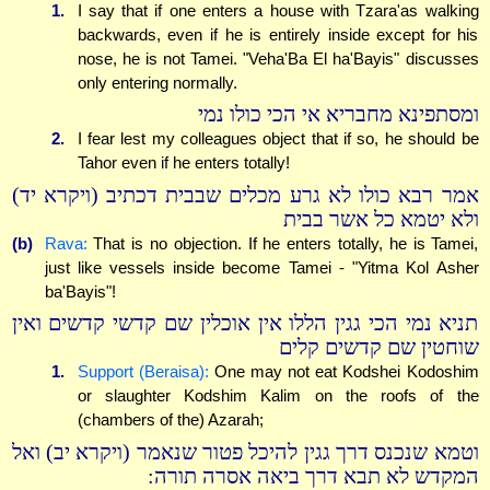
1.
I say that if one enters a house with Tzara'as walking
backwards, even if he is entirely inside except for his
nose, he is not Tamei. "Veha'Ba El ha'Bayis" discusses
only entering normally.
ומסתפינא מחבריא אי הכי כולו נמי
2.
I fear lest my colleagues object that if so, he should be
Tahor even if he enters totally!
אמר רבא כולו לא גרע מכלים שבבית דכתיב (ויקרא יד)
ולא יטמא כל אשר בבית
(b)
Rava:
That is no objection. If he enters totally, he is Tamei,
just like vessels inside become Tamei - "Yitma Kol Asher
ba'Bayis"!
תניא נמי הכי גגין הללו אין אוכלין שם קדשי קדשים ואין
שוחטין שם קדשים קלים
1.
Support (Beraisa):
One may not eat Kodshei Kodoshim
or slaughter Kodshim Kalim on the roofs of the
(chambers of the) Azarah;
וטמא שנכנס דרך גגין להיכל פטור שנאמר (ויקרא יב) ואל
המקדש לא תבא דרך ביאה אסרה תורה: