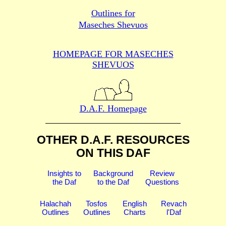
Outlines for
Maseches Shevuos
HOMEPAGE FOR MASECHES
SHEVUOS
D.A.F. Homepage
OTHER D.A.F. RESOURCES
ON THIS DAF
Insights to
Background
Review
the Daf
to the Daf
Questions
Halachah
Tosfos
English
Revach
Outlines
Outlines
Charts
l'Daf