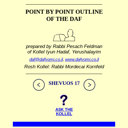
POINT BY POINT OUTLINE
OF THE DAF
prepared by Rabbi Pesach Feldman
of Kollel Iyun Hadaf, Yerushalayim
daf@dafyomi.co.il
,
www.dafyomi.co.il
Rosh Kollel: Rabbi Mordecai Kornfeld
SHEVUOS 17
ASK THE
KOLLEL