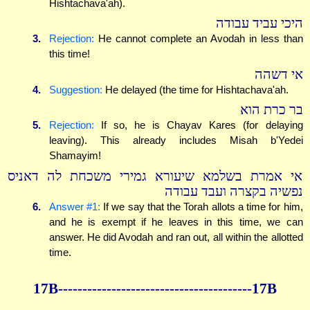
Hishtachava'ah).
היכי עביד עבודה
3.
Rejection:
He cannot complete an Avodah in less than
this time!
אי דשהה
4.
Suggestion:
He delayed (the time for Hishtachava'ah.
בר כרת הוא
5.
Rejection:
If so, he is Chayav Kares (for delaying
leaving). This already includes Misah b'Yedei
Shamayim!
אי אמרת בשלמא שיעורא גמירי משכחת לה דאניס
נפשיה בקצרה ועבד עבודה
6.
Answer #1:
If we say that the Torah allots a time for him,
and he is exempt if he leaves in this time, we can
answer. He did Avodah and ran out, all within the allotted
time.
17B----------------------------------------17B