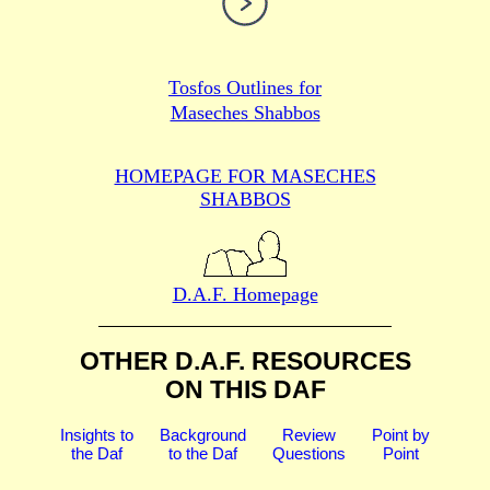
Tosfos Outlines for
Maseches Shabbos
HOMEPAGE FOR MASECHES
SHABBOS
D.A.F. Homepage
OTHER D.A.F. RESOURCES
ON THIS DAF
Insights to
Background
Review
Point by
the Daf
to the Daf
Questions
Point