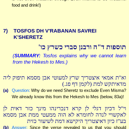
food and drink!)
7)
TOSFOS DH V'RABANAN SAVREI
K'SHERETZ
תוספות ד"ה ורבנן סברי כשרץ כו'
(
SUMMARY:
Tosfos explains why we cannot learn
from the Hekesh to Mes.)
וא''ת אמאי איצטריך שרץ למעוטי אבן מסמא תיפוק ליה
מדאיתקש למת (לקמן דף פג.)
(a)
Question:
Why do we need Sheretz to exclude Even Misma?
We already know this from the Hekesh to Mes (below, 83a)!
וי''ל דכיון דגלי לן קרא דנכרינהו מינך כזר דאית לן
לאקשויי לנדה לחומרא לא הוה ממעטי ממת אבן מסמא
בע''ז כיון דאיצטריך היקישא דמת לשיעור כזית
(b)
Answer:
Since the verse revealed to us that you should