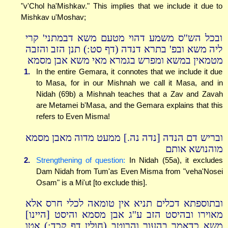
"v'Chol ha'Mishkav." This implies that we include it due to
Mishkav u'Moshav;
ובכל הש''ס משמע דהוי מטעם משא דבמתני' קרי
ליה משא ובפ' בתרא דנדה (דף סט:) תנן הזב והזבה
מטמאין במשא ומפרש בגמרא מאי משא אבן מסמא
1.
In the entire Gemara, it connotes that we include it due
to Masa, for in our Mishnah we call it Masa, and in
Nidah (69b) a Mishnah teaches that a Zav and Zavah
are Metamei b'Masa, and the Gemara explains that this
refers to Even Misma!
ובריש דם הנדה [נדה נה.] ממעט מדוה מאבן מסמא
מוהנושא אותם
2.
Strengthening of question:
In Nidah (55a), it excludes
Dam Nidah from Tum'as Even Misma from "veha'Nosei
Osam" is a Mi'ut [to exclude this].
ובתוספתא דכלים תניא אין טומאה לכלי חרס אלא
מאוירו ובהיסט הזב ע''ג אבן מסמא והיסט [היינו]
משא כדאמר בהעור והרוטב (חולין דף קכד:) אטו