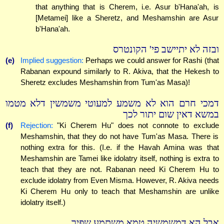
that anything that is Cherem, i.e. Asur b'Hana'ah, is
[Metamei] like a Sheretz, and Meshamshin are Asur
b'Hana'ah.
ובזה לא יתיישב פי' הקונטרס
(e)
Implied suggestion:
Perhaps we could answer for Rashi (that
Rabanan expound similarly to R. Akiva, that the Hekesh to
Sheretz excludes Meshamshin from Tum'as Masa)!
דמכי חרם הוא לא משמע למעוטי משמשין דלא מטמו
במשא דאין שום יתור לכך
(f)
Rejection:
"Ki Cherem Hu" does not connote to exclude
Meshamshin, that they do not have Tum'as Masa. There is
nothing extra for this. (I.e. if the Havah Amina was that
Meshamshin are Tamei like idolatry itself, nothing is extra to
teach that they are not. Rabanan need Ki Cherem Hu to
exclude idolatry from Even Misma. However, R. Akiva needs
Ki Cherem Hu only to teach that Meshamshin are unlike
idolatry itself.)
אבל הא דמשמשיה טמא משתמע שפיר