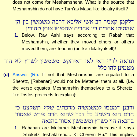
does not come for Meshamsheha. What is the source that
Meshamshin do not have Tum'as Masa like idolatry itself?
דלקמן קאמר רב אשי אליבא דרבה משמשין בין הן
שהסיטו אחרים בין אחרים שהסיטו אותן טהורין
1.
Below, Rav Ashi says according to Rabah that
Meshamshin, whether they moved others or others
moved them, are Tehorim (unlike idolatry itself)!
ונראה לר''י דאי לאו דאיתקש משמשין לשרץ לא הוה
מטמינן להו כלל
(d)
Answer (Ri):
If not that Meshamshin are equated to a
Sheretz, [Rabanan] would not be Metamei them at all. (I.e.
the verse equates Meshamshin themselves to a Sheretz,
like Tosfos proceeds to explain);
ורבנן דמטמו למשמשיה מדכתיב שקץ תשקצנו כי
חרם הוא משמע כל דבר שהוא חרם פירש שאסור
בהנאה הוי כשרץ ומשמשין אסור בהנאה
1.
Rabanan are Metamei Meshamshin because it says
"Shaketz Teshaktzenu... Ki Cherem Hu." This implies