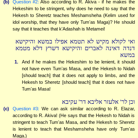
(b)
Question #2:
Also according to R. Akiva - if he makes the
Hekeshim to be stringent, why does he need to say that the
Hekesh to Sheretz teaches Meshamsheha (Kelim used for
idol worship, that they have only Tum'as Maga)? He should
say that it teaches that k'Adashah is Metamei!
ואי לקולא מקיש לא תטמא אפילו במשא והיקישא
דנדה דאינה לאברים והיקישא דשרץ דלא מטמא
במשא
1.
And if he makes the Hekeshim to be lenient, it should
not have even Tum'as Masa, and the Hekesh to Nidah
[should teach] that it does not apply to limbs, and the
Hekesh to Sheretz [should teach] that it does not have
Tum'as Masa!
וכן לר' אלעזר אליבא דר' עקיבא
(c)
Question #3:
We can ask similar according to R. Elazar,
according to R. Akiva! (He says that the Hekesh to Nidah is
stringent to teach Tum'as Masa, and the Hekesh to Sheretz
is lenient to teach that Meshamsheha have only Tum'as
Maga.)