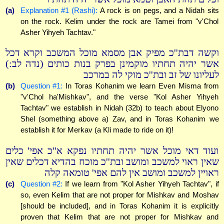
(a)
Explanation #1 (Rashi):
A rock is on pegs, and a Nidah sits
on the rock. Kelim under the rock are Tamei from "v'Chol
Asher Yihyeh Tachtav."
וקשה דבת''כ מפיק אבן מסמא מוכל המשכב וקרא דכל
אשר יהיה תחתיו מוקמינן בפרק בנות כותים (נדה לב:)
לעליונו של זב ובת''כ מוקי לה במרכב
(b)
Question #1:
In Toras Kohanim we learn Even Misma from
"v'Chol ha'Mishkav", and the verse "Kol Asher Yihyeh
Tachtav" we establish in Nidah (32b) to teach about Elyono
Shel (something above a) Zav, and in Toras Kohanim we
establish it for Merkav (a Kli made to ride on it)!
ועוד דאי מוכל אשר יהיה תחתיו נפקא א''כ אפי' כלים
שאין ראוי למשכב ומושב ובת''כ מוכח בהדיא דכלים שאין
ראויין למשכב ומושב אין להם אפי' טומאה קלה
(c)
Question #2:
If we learn from "Kol Asher Yihyeh Tachtav", if
so, even Kelim that are not proper for Mishkav and Moshav
[should be included], and in Toras Kohanim it is explicitly
proven that Kelim that are not proper for Mishkav and