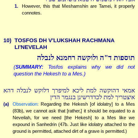
1.
However, this that Meshamshin are Tamei, it properly
connotes.
10)
TOSFOS DH V'LUKSHAH RACHMANA
LI'NEVELAH
תוספות ד"ה ולוקשה רחמנא לנבלה
(
SUMMARY:
Tosfos explains why we did not
question the Hekesh to a Mes.)
אמאי דהוקשה למת ליכא למיפרך דלוקש לנבלה דהא
איצטריך למת לכדדרשינן בנגמר הדין
(a)
Observation:
Regarding the Hekesh [of idolatry] to a Mes
(83b), we cannot ask that [rather,] it should be equated to a
Neveilah, for we need [the Hekesh] to a Mes like we
expound in Sanhedrin (47b. Just like idolatry attached to the
ground is permitted, attached dirt of a grave is permitted.)