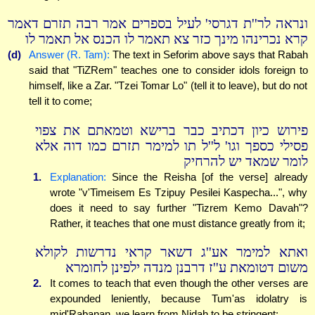
ונראה לר''ת דגרסי' לעיל בספרים אמר רבה תזרם דאמר
קרא נכרינהו מינך כזר צא תאמר לו הכנס אל תאמר לו
(d)
Answer (R. Tam):
The text in Seforim above says that Rabah
said that "TiZRem" teaches one to consider idols foreign to
himself, like a Zar. "Tzei Tomar Lo" (tell it to leave), but do not
tell it to come;
פירוש כיון דכתיב כבר ברישא וטמאתם את צפוי
פסילי כספך וגו' ל''ל תו למימר תזרם כמו דוה אלא
לומר שמאד יש להרחיק
1.
Explanation:
Since the Reisha [of the verse] already
wrote "v'Timeisem Es Tzipuy Pesilei Kaspecha...", why
does it need to say further "Tizrem Kemo Davah"?
Rather, it teaches that one must distance greatly from it;
ואתא למימר אע''ג דשאר קראי נדרשות לקולא
משום דטומאת ע''ז דרבנן מנדה ילפינן לחומרא
2.
It comes to teach that even though the other verses are
expounded leniently, because Tum'as idolatry is
mid'Rabanan, we learn from Nidah to be stringent;