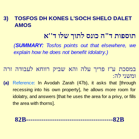
3)
TOSFOS DH KONES L'SOCH SHELO DALET
AMOS
תוספות ד"ה כונס לתוך שלו ד''א
(
SUMMARY:
Tosfos points out that elsewhere, we
explain how he does not benefit idolatry.)
במסכת ע''ז פריך עלה והא שביק רווחא לעבודה זרה
ומשני לה:
(a)
Reference:
In Avodah Zarah (47b), it asks that [through
recessing into his own property], he allows more room for
idolatry, and answers [that he uses the area for a privy, or fills
the area with thorns].
82B----------------------------------------82B