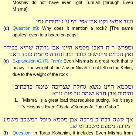
Moshav do not have even light Tum'ah [through Even
Misma]!
ועוד אמאי נקט אבן אפי' דף ע''ג יתידות נמי
(d)
Question #3:
Why does it mention a rock? [The same
applies] even to a board on pegs!
ומפרש ר''ת דאבן מסמא היינו אבן גדולה שהיא כבידה
ואין הכלים מרגישים כובד הזב והנדה מחמת כובד האבן
(e)
Explanation #2 (R. Tam):
Even Misma is a great rock that is
heavy. The weight of the Zav or Nidah is not felt on the Kelim,
due to the weight of the rock
ומסמא היינו משא גדולה שצריכה שימה כדכתיב
והיתית אבן חדא ושמת על פום גובא
1.
"Misma" is a great load that requires putting, like it says
"v'Heisayis Even Chada v'Sumas Al Pum Guba."
אך קשה דבת''כ מרבה אבן מסמא מוכל המשכב משמע
דמרבה מטעם משכב ומושב
(f)
Question:
In Toras Kohanim, it includes Even Misma from