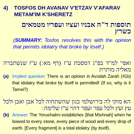
4)
TOSFOS DH AVANAV V'ETZAV V'AFARAV
METAM'IM K'SHERETZ
תוספות ד"ה אבניו ועציו ועפריו מטמאים
כשרץ
(
SUMMARY:
Tosfos resolves this with the opinion
that permits idolatry that broke by itself.)
ואפי' למ''ד בפ''ג דמסכת ע''ז (דף מא:) ע''ז שנשתברה
מאליה מותרת
(a)
Implied question:
There is an opinion in Avodah Zarah (41b)
that idolatry that broke by itself is permitted! (If so, why is it
Tamei?)
הא מוקי לה בירושלמי כגון שהשתחוה לכל אבן ואבן ולכל
עץ ועץ ולכל עפר ועפר דהוי ע''ז שלימה:
(b)
Answer:
The Yerushalmi establishes [that Mishnah] when he
bowed to every stone, every piece of wood and every drop of
earth. [Every fragment] is a total idolatry (by itself).