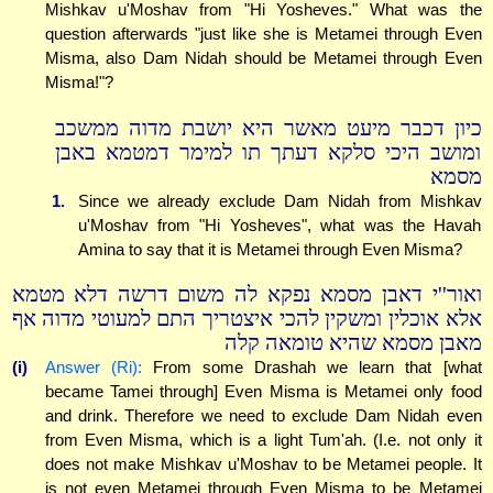
Mishkav u'Moshav from "Hi Yosheves." What was the
question afterwards "just like she is Metamei through Even
Misma, also Dam Nidah should be Metamei through Even
Misma!"?
כיון דכבר מיעט מאשר היא יושבת מדוה ממשכב
ומושב היכי סלקא דעתך תו למימר דמטמא באבן
מסמא
1.
Since we already exclude Dam Nidah from Mishkav
u'Moshav from "Hi Yosheves", what was the Havah
Amina to say that it is Metamei through Even Misma?
ואור''י דאבן מסמא נפקא לה משום דרשה דלא מטמא
אלא אוכלין ומשקין להכי איצטריך התם למעוטי מדוה אף
מאבן מסמא שהיא טומאה קלה
(i)
Answer (Ri):
From some Drashah we learn that [what
became Tamei through] Even Misma is Metamei only food
and drink. Therefore we need to exclude Dam Nidah even
from Even Misma, which is a light Tum'ah. (I.e. not only it
does not make Mishkav u'Moshav to be Metamei people. It
is not even Metamei through Even Misma to be Metamei