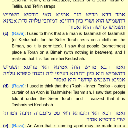
Tefilin, and Tefilin straps.
אמר רבא מריש הוה אמינא האי כורסיא תשמיש
דתשמיש הוא ושרי כיון דחזינא דמותבי עלויה ס"ת אמינא
תשמיש קדושה הוא ואסור
(c)
(Rava):
I used to think that a Bimah is Tashmish of Tashmish
(of Kedushah, for the Sefer Torah rests on a cloth on the
Bimah, so it is permitted). I saw that people (sometimes)
place a Torah on a Bimah (with nothing in between), and I
realized that it is Tashmishei Kedushah.
ואמר רבא מריש הוה אמינא האי פריסא תשמיש
דתשמיש הוא כיון דחזינא דעייפי ליה ומנחי סיפרא עלויה
אמינא תשמיש קדושה הוא ואסור
(d)
(Rava):
I used to think that the (Rashi - inner; Tosfos - outer)
curtain of an Aron is Tashmishei Tashmish. I saw that people
fold it under the Sefer Torah, and I realized that it is
Tashmishei Kedushah.
ואמר רבא האי תיבותא דאירפט מיעבדה תיבה זוטרתי
שרי כורסייא אסיר
(e)
(Rava):
An Aron that is coming apart may be made into a