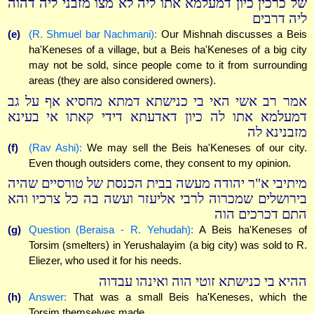
של כרכין כיון דמעלמא אתו ליה לא מצו מזבני ליה דהוה
ליה דרבים
(e)
(R. Shmuel bar Nachmani):
Our Mishnah discusses a Beis
ha'Keneses of a village, but a Beis ha'Keneses of a big city
may not be sold, since people come to it from surrounding
areas (they are also considered owners).
אמר רב אשי האי בי כנישתא דמתא מחסיא אף על גב
דמעלמא אתו לה כיון דאדעתא דידי קאתו אי בעינא
מזבנינא לה
(f)
(Rav Ashi):
We may sell the Beis ha'Keneses of our city.
Even though outsiders come, they consent to my opinion.
מיתיבי א"ר יהודה מעשה בבית הכנסת של טורסיים שהיה
בירושלים שמכרוה לרבי אליעזר ועשה בה כל צרכיו והא
התם דכרכים הוה
(g)
Question (Beraisa - R. Yehudah):
A Beis ha'Keneses of
Torsim (smelters) in Yerushalayim (a big city) was sold to R.
Eliezer, who used it for his needs.
ההיא בי כנישתא זוטי הוה ואינהו עבדוה
(h)
Answer:
That was a small Beis ha'Keneses, which the
Torsim themselves made.