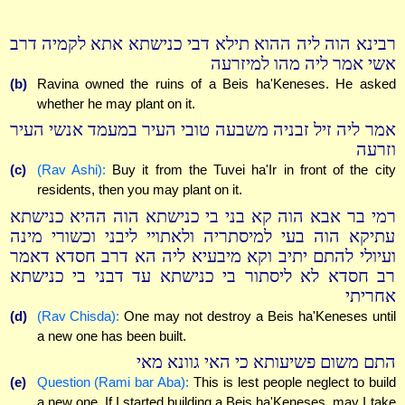
רבינא הוה ליה ההוא תילא דבי כנישתא אתא לקמיה דרב
אשי אמר ליה מהו למיזרעה
(b)
Ravina owned the ruins of a Beis ha'Keneses. He asked
whether he may plant on it.
אמר ליה זיל זבניה משבעה טובי העיר במעמד אנשי העיר
וזרעה
(c)
(Rav Ashi):
Buy it from the Tuvei ha'Ir in front of the city
residents, then you may plant on it.
רמי בר אבא הוה קא בני בי כנישתא הוה ההיא כנישתא
עתיקא הוה בעי למיסתריה ולאתויי ליבני וכשורי מינה
ועיולי להתם יתיב וקא מיבעיא ליה הא דרב חסדא דאמר
רב חסדא לא ליסתור בי כנישתא עד דבני בי כנישתא
אחריתי
(d)
(Rav Chisda):
One may not destroy a Beis ha'Keneses until
a new one has been built.
התם משום פשיעותא כי האי גוונא מאי
(e)
Question (Rami bar Aba):
This is lest people neglect to build
a new one. If I started building a Beis ha'Keneses, may I take