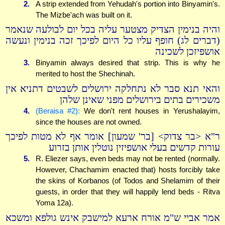
2.
A strip extended from Yehudah's portion into Binyamin's.
The Mizbe'ach was built on it.
והיה בנימין הצדיק מצטער עליה בכל יום לבולעה שנאמר
(דברים לג) חופף עליו כל היום לפיכך זכה בנימין ונעשה
אושפיזכן לשכינה
3.
Binyamin always desired that strip. This is why he
merited to host the Shechinah.
והאי תנא סבר לא נתחלקה ירושלים לשבטים דתניא אין
משכירים בתים בירושלים מפני שאינן שלהן
4.
(Beraisa #2):
We don't rent houses in Yerushalayim,
since the houses are not owned.
ר"א <בר צדוק> [בר' שמעון] אומר אף לא מטות לפיכך
עורות קדשים בעלי אושפיזין נוטלין אותן בזרוע
5.
R. Eliezer says, even beds may not be rented (normally.
However, Chachamim enacted that) hosts forcibly take
the skins of Korbanos (of Todos and Shelamim of their
guests, in order that they will happily lend beds - Ritva
Yoma 12a).
אמר אביי ש"מ אורח ארעא למישבק אינש גולפא ומשכא