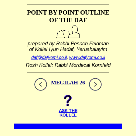
POINT BY POINT OUTLINE
OF THE DAF
prepared by Rabbi Pesach Feldman
of Kollel Iyun Hadaf, Yerushalayim
daf@dafyomi.co.il
,
www.dafyomi.co.il
Rosh Kollel: Rabbi Mordecai Kornfeld
MEGILAH 26
ASK THE
KOLLEL