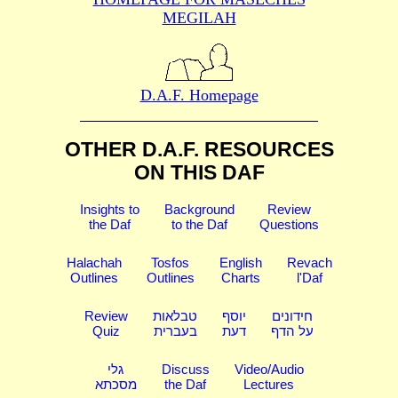
MEGILAH
D.A.F. Homepage
OTHER D.A.F. RESOURCES
ON THIS DAF
Insights to
Background
Review
the Daf
to the Daf
Questions
Halachah
Tosfos
English
Revach
Outlines
Outlines
Charts
l'Daf
Review
טבלאות
יוסף
חידונים
Quiz
בעברית
דעת
על הדף
גלי
Discuss
Video/Audio
מסכתא
the Daf
Lectures