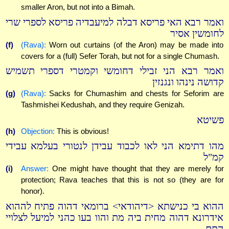
smaller Aron, but not into a Bimah.
ואמר רבא האי פריסא דבלה למיעבדיה פריסא לספרי שרי
לחומשין אסיר
(f)
(Rava):
Worn out curtains (of the Aron) may be made into
covers for a (full) Sefer Torah, but not for a single Chumash.
ואמר רבא הני זבילי דחומשי וקמטרי דספרי תשמיש
קדושה נינהו ונגנזין
(g)
(Rava):
Sacks for Chumashim and chests for Seforim are
Tashmishei Kedushah, and they require Genizah.
פשיטא
(h)
Objection:
This is obvious!
מהו דתימא הני לאו לכבוד עבידן לנטורי בעלמא עבידי
קמ"ל
(i)
Answer:
One might have thought that they are merely for
protection; Rava teaches that this is not so (they are for
honor).
ההוא בי כנישתא <דיהודאי> ברומאי דהוה פתיח לההוא
אידרונא דהוה מחית ביה מת והוו בעו כהני למיעל לצלויי
התם