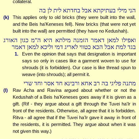
collateral.
הני מילי בעתיקתא אבל בחדתא לית לן בה
(k)
This applies only to old bricks (they were built into the wall,
and the Beis ha'Keneses fell). New bricks (that were not yet
built into the wall) are permitted (they have no Kedushah).
ואפילו למאן דאמר הזמנה מילתא היא ה"מ כגון האורג
בגד למת אבל הכא כטווי לאריג דמי וליכא למאן דאמר
1.
Even the opinion that says that designation is important
says so only in cases like a garment woven to use for
shrouds (it is forbidden). Our case is like thread spun to
weave (into shrouds); all permit it.
מתנה פליגי בה רב אחא ורבינא חד אסר וחד שרי
(l)
Rav Acha and Ravina argued about whether or not the
Kedushah of a Beis ha'Keneses goes away if it is given as a
gift. (Rif - they argue about a gift through the Tuvei ha'Ir in
front of the residents. Otherwise, all agree that it is forbidden.
Ritva - all agree that if the Tuvei ha'Ir gave it away in front of
the residents, it is permitted. They argue about when it was
not given this way.)