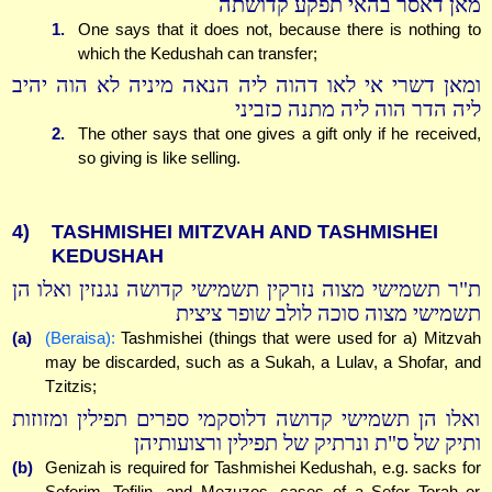
מאן דאסר בהאי תפקע קדושתה
1.
One says that it does not, because there is nothing to
which the Kedushah can transfer;
ומאן דשרי אי לאו דהוה ליה הנאה מיניה לא הוה יהיב
ליה הדר הוה ליה מתנה כזביני
2.
The other says that one gives a gift only if he received,
so giving is like selling.
4)
TASHMISHEI MITZVAH AND TASHMISHEI
KEDUSHAH
ת"ר תשמישי מצוה נזרקין תשמישי קדושה נגנזין ואלו הן
תשמישי מצוה סוכה לולב שופר ציצית
(a)
(Beraisa):
Tashmishei (things that were used for a) Mitzvah
may be discarded, such as a Sukah, a Lulav, a Shofar, and
Tzitzis;
ואלו הן תשמישי קדושה דלוסקמי ספרים תפילין ומזוזות
ותיק של ס"ת ונרתיק של תפילין ורצועותיהן
(b)
Genizah is required for Tashmishei Kedushah, e.g. sacks for
Seforim, Tefilin, and Mezuzos, cases of a Sefer Torah or