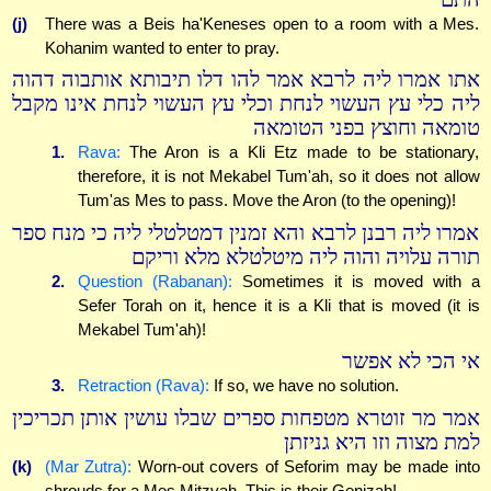
(j)
There was a Beis ha'Keneses open to a room with a Mes.
Kohanim wanted to enter to pray.
אתו אמרו ליה לרבא אמר להו דלו תיבותא אותבוה דהוה
ליה כלי עץ העשוי לנחת וכלי עץ העשוי לנחת אינו מקבל
טומאה וחוצץ בפני הטומאה
1.
Rava:
The Aron is a Kli Etz made to be stationary,
therefore, it is not Mekabel Tum'ah, so it does not allow
Tum'as Mes to pass. Move the Aron (to the opening)!
אמרו ליה רבנן לרבא והא זמנין דמטלטלי ליה כי מנח ספר
תורה עלויה והוה ליה מיטלטלא מלא וריקם
2.
Question (Rabanan):
Sometimes it is moved with a
Sefer Torah on it, hence it is a Kli that is moved (it is
Mekabel Tum'ah)!
אי הכי לא אפשר
3.
Retraction (Rava):
If so, we have no solution.
אמר מר זוטרא מטפחות ספרים שבלו עושין אותן תכריכין
למת מצוה וזו היא גניזתן
(k)
(Mar Zutra):
Worn-out covers of Seforim may be made into
shrouds for a Mes Mitzvah. This is their Genizah!