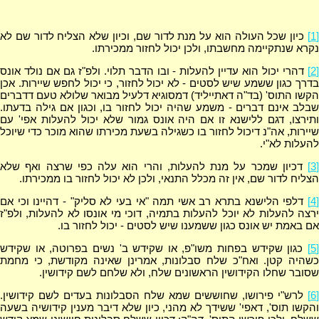
[1]
כיון שכל העולה הוא על מנת לדור שם, וכיון שלא הצליח לדור שם לא
נקרא שנתקיימה מחשבתו, ולכן יכול לחזור ממכירתו.
[2]
דהרי יכול הוא עדיין להעלות - ובו הדבר תלוי. ולפ"ז גם אם נולד אונס
בדרך כגון ששמע שיש לסטים - לא יכול לחזור, כי יכול לחפש שיירות. אכן
הקשו התוס' (בד"ה דאתייליד) דמסוגיא דלעיל מבואר שלולא טעם דדברים
שבלב אינם דברים - משמע שהיה יכול לחזור בו, וכגון אם גילה בדעתו.
ותירצו, דגם ללישנא זו אם היה אונס גמור שלא יכול להעלות אפי' עם
שיירות, אה"נ דיכול לחזור בו כשגילה בשעת מכירתו שהוא מוכר כדי שיוכל
להעלות לא"י.
[3]
דכיון שמכר על מנת להעלות, והרי הוא עלה כפי שרצה ואף שלא
הצליח לדור שם, אין זה מכלל התנאי, ולכן לא יכול לחזור בו ממכירתו.
[4]
דלפי הלישנא בתרא רב אשי תמה "אי בעי לא סליק" - דהיינו וכי אם
ירצה להעלות לא יוכל להעלות בתמיה, דוכי מי אונסו לא להעלות, ולפ"ז
אם באמת יש אונס כגון ששמענו שיש לסטים - יכול לחזור בו.
[5]
כגון שקידש בפחות משו"פ, או שקידש ב' נשים בפרוטה, או שקידש
כשהיה קטן. ואח"כ שלח סבלונות, אמרינן שאינה מקודשת, כי מחמת
שסובר שחלו הקידושין הראשונים שלח, ולא שלחם לשם קידושין.
[6]
לרש"י פירושו, שחוששים שמא שלח הסבלונות בעדים לשם קידושין.
והקשו תוס', דאפי' ששידך לא מהני, כיון שלא דיבר מענין קידושיה בשעה