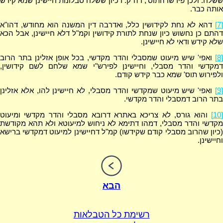
ששלח. ולכן פירשו התוס', דה"ק: דכיון ששלח סבלונות חיישינן שמא קידש
אותה כבר.
[7]
דהא לא נחת לקידושין כלל, ואדרבה דין המשנה הוא מחודש, דהו"א
דהתם כן נחשוש כיון שנחת לתורת קידושין וקמ"ל דלא חיישינן, אבל הכא
שלא קידש ודאי לא חיישינן.
[8]
ואפי' שיש מיעוט שמסבלי והדר מקדשי, בכל אופן אזלינן בתר הרוב
דמקדשי והדר מסבלי, וחיישינן לפירש"י שמא שלחם לשם קידושין,
ולפירוש תוס' שמא כבר קידש קודם.
[9]
ואפי' שיש מיעוט שמקדשי והדר מסבלי, לא חיישינן להו, אלא אזלינן
בתר הרוב דמסבלי והדר מקדשי.
[10]
והוא גורס, לא צריכא באתרא דרובא מסבלי והדר מקדשי ומיעוט
מקדשי והדר מסבלי, דמהו דתימא לא ניחוש למיעוטא ולא תהא מקודשת
(כיון שהרוב מסבלי קודם שקידשו) קמ"ל דחיישינן למיעוט דמקדשי ברישא
וחיישינן.
הבא
רשימת כל הטבלאות