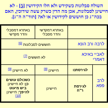
השולח סבלונות כשקידש ולא חלו הקידושין
[5]
- לא
חיישינן לסבלונות, אכן מה הדין כשרק עשה שידוכין, האם
בכה"ג כן חוששים לקידושין או לא? [תוד"ה ה"ג].
באתרא דמקדשי
באתרא דמסבלי
והדר מסבלי
והדר מקדשי
לרבה ורב הונא
[6]
חוששים לסבלונות
לאביי באיכא
[7]
לא חוששים
דאמרי
[9]
[8]
לגירסתנו
חיישינן
לא חיישינן
כשכולם עושים
לרב
כן:
לא חיישינן
פפא
לגירסת
ביש מיעוט
חיישינן
ר"ח
להיפך:
חיישינן
[10]