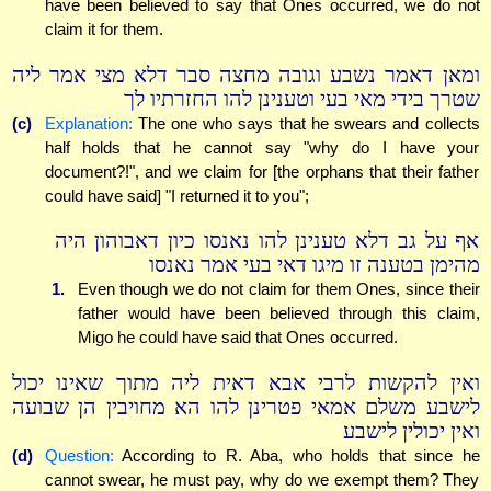
have been believed to say that Ones occurred, we do not
claim it for them.
ומאן דאמר נשבע וגובה מחצה סבר דלא מצי אמר ליה
שטרך בידי מאי בעי וטענינן להו החזרתיו לך
(c)
Explanation:
The one who says that he swears and collects
half holds that he cannot say "why do I have your
document?!", and we claim for [the orphans that their father
could have said] "I returned it to you";
אף על גב דלא טענינן להו נאנסו כיון דאבוהון היה
מהימן בטענה זו מיגו דאי בעי אמר נאנסו
1.
Even though we do not claim for them Ones, since their
father would have been believed through this claim,
Migo he could have said that Ones occurred.
ואין להקשות לרבי אבא דאית ליה מתוך שאינו יכול
לישבע משלם אמאי פטרינן להו הא מחויבין הן שבועה
ואין יכולין לישבע
(d)
Question:
According to R. Aba, who holds that since he
cannot swear, he must pay, why do we exempt them? They