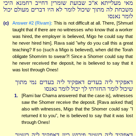
מאי מעלייתא א"כ שבועת שומרין דחייב רחמנא היכי
משכחת לה מתוך שיכול לומר לא היו דברים מעולם יכול
לומר נאנסו
(c)
Answer #2 (Rivam):
This is not difficult at all. There, [Shmuel
taught that if there are no witnesses who know that a worker
was hired, the employer is believed, Migo he could say that
he never hired him]. Rava said "why do you call this a great
teaching? If so (such a Migo is believed), when did the Torah
obligate Shomrim to swear?! Since a Shomer could say that
he never received the deposit, he is believed to say that it
was lost through Ones!
דאפקיד ליה בעדים דאפקיד ליה בעדים נמי מתוך
שיכול לומר החזרתי לך יכול לומר נאנסו
1.
[Rami bar Chama answered that the case is], witnesses
saw the Shomer receive the deposit. [Rava asked that]
also with witnesses, Migo that the Shomer could say "I
returned it to you", he is believed to say that it was lost
through Ones!
דאפקיד ליה בשטר פירוש כיון דאפקיד ליה בשטר