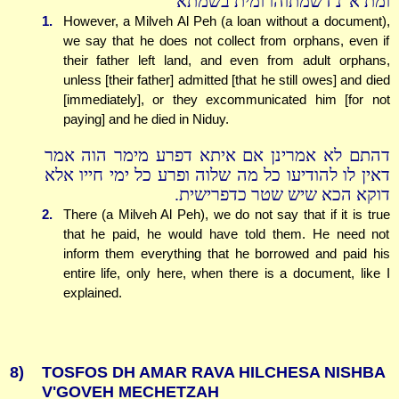
ומת א"נ דשמתוהו ומית בשמתא
1.
However, a Milveh Al Peh (a loan without a document),
we say that he does not collect from orphans, even if
their father left land, and even from adult orphans,
unless [their father] admitted [that he still owes] and died
[immediately], or they excommunicated him [for not
paying] and he died in Niduy.
דהתם לא אמרינן אם איתא דפרע מימר הוה אמר
דאין לו להודיעו כל מה שלוה ופרע כל ימי חייו אלא
דוקא הכא שיש שטר כדפרישית.
2.
There (a Milveh Al Peh), we do not say that if it is true
that he paid, he would have told them. He need not
inform them everything that he borrowed and paid his
entire life, only here, when there is a document, like I
explained.
8)
TOSFOS DH AMAR RAVA HILCHESA NISHBA
V'GOVEH MECHETZAH