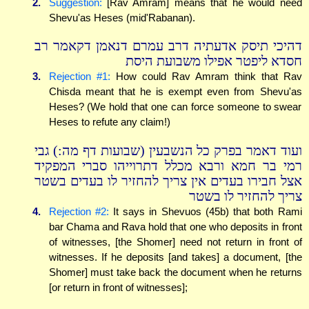
2.
Suggestion:
[Rav Amram] means that he would need
Shevu'as Heses (mid'Rabanan).
דהיכי תיסק אדעתיה דרב עמרם דנאמן דקאמר רב
חסדא ליפטר אפילו משבועת היסת
3.
Rejection #1:
How could Rav Amram think that Rav
Chisda meant that he is exempt even from Shevu'as
Heses? (We hold that one can force someone to swear
Heses to refute any claim!)
ועוד דאמר בפרק כל הנשבעין (שבועות דף מה:) גבי
רמי בר חמא ורבא מכלל דתרוייהו סברי המפקיד
אצל חבירו בעדים אין צריך להחזיר לו בעדים בשטר
צריך להחזיר לו בשטר
4.
Rejection #2:
It says in Shevuos (45b) that both Rami
bar Chama and Rava hold that one who deposits in front
of witnesses, [the Shomer] need not return in front of
witnesses. If he deposits [and takes] a document, [the
Shomer] must take back the document when he returns
[or return in front of witnesses];