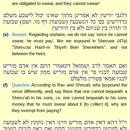
are obligated to swear, and they cannot swear!
דלגבי יורשין לא אמרינן מתוך שאינו יכול לישבע משלם
כדדרשינן בפ' כל הנשבעין (שבועות דף מז. ושם) שבועת
ה' תהיה בין שניהם ולא בין היורשין
(e)
Answer:
Regarding orphans, we do not say 'since he cannot
swear, he must pay', like we expound in Shevuos (47a)
"Shevu'as Hash-m Tihyeh Bein Sheneihem", and not
between the heirs.
ואם תאמר לרב ושמואל דקאמרי התם אין אדם מוריש
שבועה לבניו פי' אין אדם מוריש ממון שיש בו שבועה
לבניו אמאי פטורין מלשלם
(f)
Question:
According to Rav and Shmuel, who [expound the
verse differently, and] say there that one cannot bequeath a
Shevu'ah to his sons, i.e. one cannot bequeath to his sons
money that he must swear about it [to collect it], why are
they exempt from paying?
וי"ל דהא דאין אדם מוריש היינו דאין נזקקין לא לשבועה
ולא לפרעון כדפירש הקונט' התם ואם באין לגבות בשטר