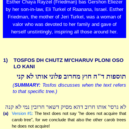
Esther Chaya Rayzel (Friedman) bas Gershon Eliezer
by her son-in-law, Eli Turkel of Raanana, Israel. Esther
Friedman, the mother of Jeri Turkel, was a woman of
valor who was devoted to her family and gave of
herself unstintingly, inspiring all those around her.
1)
TOSFOS DH CHUTZ MI'CHARUV PLONI OSO
LO KANI
תוספות ד"ה חוץ מחרוב פלוני אותו לא קני
(
SUMMARY:
Tosfos discusses when the text refers
to that specific tree.)
לא גרסי' אותו חרוב דהא מסיק דשאר חרובין נמי לא קנה
(a)
Version #1:
The text does not say "he does not acquire that
carob tree", for we conclude that also the other carob trees
he does not acquire!