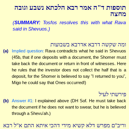
תוספות ד"ה אמר רבא הלכתא נשבע וגובה
מחצה
(
SUMMARY:
Tosfos resolves this with what Rava
said in Shevuos.)
ומה שקשה דרבא אדרבא בשבועות
(a)
Implied question:
Rava contradicts what he said in Shevuos
(45b, that if one deposits with a document, the Shomer must
take back the document or return in front of witnesses. Here
he rules that the investor does not collect the half that is a
deposit, for the Shomer is believed to say "I returned to you",
Migo he could say that Ones occurred!)
פירשתי לעיל
(b)
Answer #1:
I explained above (DH Sof. He must take back
the document if he does not want to swear, but he is believed
through a Shevu'ah.)
וריב"ם מפרש דלא קשיא מידי דהכי איתא התם א"ל רבא