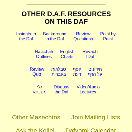
OTHER D.A.F. RESOURCES
ON THIS DAF
Insights to
Background
Review
Point by
the Daf
to the Daf
Questions
Point
Halachah
English
Revach
Outlines
Charts
l'Daf
Review
טבלאות
יוסף
חידונים
Quiz
בעברית
דעת
על הדף
גלי
Discuss
Video/Audio
מסכתא
the Daf
Lectures
Other Masechtos
Join Mailing Lists
Ask the Kollel
Dafyomi Calendar