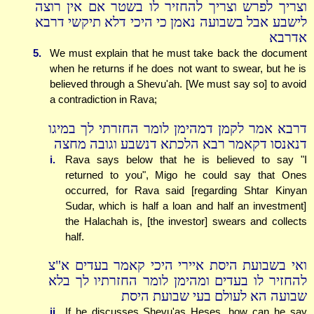
וצריך לפרש וצריך להחזיר לו בשטר אם אין רוצה
לישבע אבל בשבועה נאמן כי היכי דלא תיקשי דרבא
אדרבא
5.
We must explain that he must take back the document
when he returns if he does not want to swear, but he is
believed through a Shevu'ah. [We must say so] to avoid
a contradiction in Rava;
דרבא אמר לקמן דמהימן לומר החזרתי לך במיגו
דנאנסו דקאמר רבא הלכתא דנשבע וגובה מחצה
i.
Rava says below that he is believed to say "I
returned to you", Migo he could say that Ones
occurred, for Rava said [regarding Shtar Kinyan
Sudar, which is half a loan and half an investment]
the Halachah is, [the investor] swears and collects
half.
ואי בשבועת היסת איירי היכי קאמר בעדים א"צ
להחזיר לו בעדים ומהימן לומר החזרתיו לך בלא
שבועה הא לעולם בעי שבועת היסת
ii.
If he discusses Shevu'as Heses, how can he say