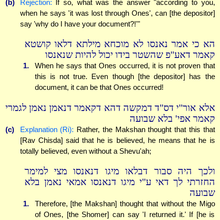
(b)
Rejection:
If so, what was the answer "according to you,
when he says 'it was lost through Ones', can [the depositor]
say 'why do I have your document?!'"
הא כי אמר נאנסו לא מוכחא מילתא דלאו קושטא
קאמר דאע"פ שהשטר בידו יכול להיות שנאנסו
1.
When he says that Ones occurred, it is not proven that
this is not true. Even though [the depositor] has the
document, it can be that Ones occurred!
אלא אור"י דס"ד דמקשה דהא דקאמר דנאמן נאמן לגמרי
קאמר אפי' בלא שבועה
(c)
Explanation (Ri):
Rather, the Makshan thought that this that
[Rav Chisda] said that he is believed, he means that he is
totally believed, even without a Shevu'ah;
ולכך היה סבור דבלאו מיגו דנאנסו מצי למימר
החזרתי לך דאי ע"י מיגו דנאנסו אמאי נאמן בלא
שבועה
1.
Therefore, [the Makshan] thought that without the Migo
of Ones, [the Shomer] can say 'I returned it.' If [he is