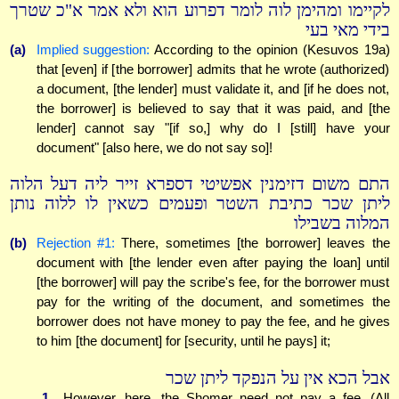
לקיימו ומהימן לוה לומר דפרוע הוא ולא אמר א"כ שטרך
בידי מאי בעי
(a)
Implied suggestion:
According to the opinion (Kesuvos 19a)
that [even] if [the borrower] admits that he wrote (authorized)
a document, [the lender] must validate it, and [if he does not,
the borrower] is believed to say that it was paid, and [the
lender] cannot say "[if so,] why do I [still] have your
document" [also here, we do not say so]!
התם משום דזימנין אפשיטי דספרא זייר ליה דעל הלוה
ליתן שכר כתיבת השטר ופעמים כשאין לו ללוה נותן
המלוה בשבילו
(b)
Rejection #1:
There, sometimes [the borrower] leaves the
document with [the lender even after paying the loan] until
[the borrower] will pay the scribe's fee, for the borrower must
pay for the writing of the document, and sometimes the
borrower does not have money to pay the fee, and he gives
to him [the document] for [security, until he pays] it;
אבל הכא אין על הנפקד ליתן שכר
1.
However, here, the Shomer need not pay a fee. (All