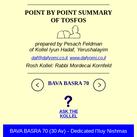
POINT BY POINT SUMMARY
OF TOSFOS
prepared by Pesach Feldman
of Kollel Iyun Hadaf, Yerushalayim
daf@dafyomi.co.il
,
www.dafyomi.co.il
Rosh Kollel: Rabbi Mordecai Kornfeld
BAVA BASRA 70
ASK THE
KOLLEL
BAVA BASRA 70 (30 Av) - Dedicated l'Iluy Nishmas