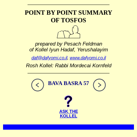
POINT BY POINT SUMMARY
OF TOSFOS
prepared by Pesach Feldman
of Kollel Iyun Hadaf, Yerushalayim
daf@dafyomi.co.il
,
www.dafyomi.co.il
Rosh Kollel: Rabbi Mordecai Kornfeld
BAVA BASRA 57
ASK THE
KOLLEL