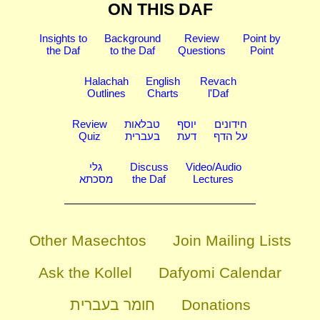
ON THIS DAF
Insights to
Background
Review
Point by
the Daf
to the Daf
Questions
Point
Halachah
English
Revach
Outlines
Charts
l'Daf
Review
טבלאות
יוסף
חידונים
Quiz
בעברית
דעת
על הדף
גלי
Discuss
Video/Audio
מסכתא
the Daf
Lectures
Other Masechtos
Join Mailing Lists
Ask the Kollel
Dafyomi Calendar
חומר בעברית
Donations