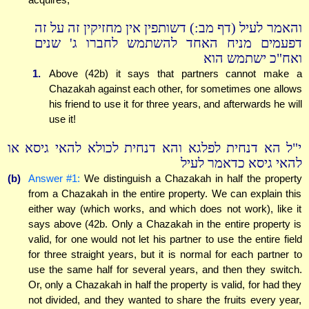
והאמר לעיל (דף מב:) דשותפין אין מחזיקין זה על זה
דפעמים מניח האחד להשתמש לחברו ג' שנים
ואח"כ ישתמש הוא
1.
Above (42b) it says that partners cannot make a
Chazakah against each other, for sometimes one allows
his friend to use it for three years, and afterwards he will
use it!
י"ל הא דנחית לפלגא והא דנחית לכולא להאי גיסא או
להאי גיסא כדאמר לעיל
(b)
Answer #1:
We distinguish a Chazakah in half the property
from a Chazakah in the entire property. We can explain this
either way (which works, and which does not work), like it
says above (42b. Only a Chazakah in the entire property is
valid, for one would not let his partner to use the entire field
for three straight years, but it is normal for each partner to
use the same half for several years, and then they switch.
Or, only a Chazakah in half the property is valid, for had they
not divided, and they wanted to share the fruits every year,