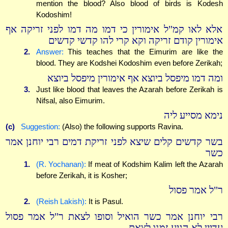
mention the blood? Also blood of birds is Kodesh
Kodoshim!
אלא לאו קמ"ל אימורין כי דמו מה דמו לפני זריקה אף
אימורין קודם זריקה וקא קרי להו קדשי קדשים
2.
Answer:
This teaches that the Eimurim are like the
blood. They are Kodshei Kodoshim even before Zerikah;
ומה דמו מיפסל ביוצא אף אימורין מיפסל ביוצא
3.
Just like blood that leaves the Azarah before Zerikah is
Nifsal, also Eimurim.
נימא מסייע ליה
(c)
Suggestion:
(Also) the following supports Ravina.
בשר קדשים קלים שיצא לפני זריקת דמים רבי יוחנן אמר
כשר
1.
(R. Yochanan):
If meat of Kodshim Kalim left the Azarah
before Zerikah, it is Kosher;
ר"ל אמר פסול
2.
(Reish Lakish):
It is Pasul.
רבי יוחנן אמר כשר הואיל וסופו לצאת ר"ל אמר פסול
עדיין לא הגיע זמנו לצאת