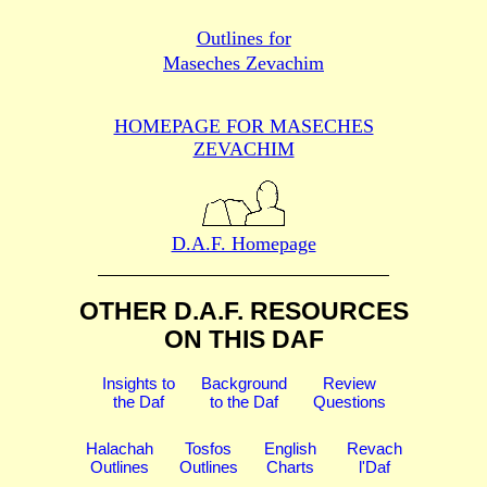
Outlines for
Maseches Zevachim
HOMEPAGE FOR MASECHES
ZEVACHIM
D.A.F. Homepage
OTHER D.A.F. RESOURCES
ON THIS DAF
Insights to
Background
Review
the Daf
to the Daf
Questions
Halachah
Tosfos
English
Revach
Outlines
Outlines
Charts
l'Daf