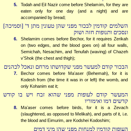
5.
Todah and Eil Nazir come before Shelamim, for they are
eaten only for one day (and a night) and are
accompanied by bread;
השלמים קודמין לבכור מפני שהן טעונין מתן ד' [וסמיכה]
ונסכים ותנופות חזה ושוק
6.
Shelamim comes before Bechor, for it requires Zerikah
on (two edges, and the blood goes on) all four walls,
Semichah, Nesachim, and Tenufah (waving) of Chazeh
v'Shok (the chest and thigh);
הבכור קודם למעשר מפני שקדושתו מרחם ונאכל לכהנים
7.
Bechor comes before Ma'aser (Behemah), for it is
Kodesh from (the time it was in or left) the womb, and
only Kohanim eat it;
המעשר קודם לעופות מפני שהוא זבח ויש בו קודש
קדשים דמו ואימוריו
8.
Ma'aser comes before birds, for it is a Zevach
(slaughtered, as opposed to Melikah), and parts of it, i.e.
the blood and Eimurim, are Kodshei Kodoshim;
העופות קודמין למנחות מפני שהן מיני דמים