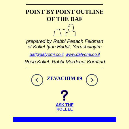
POINT BY POINT OUTLINE
OF THE DAF
prepared by Rabbi Pesach Feldman
of Kollel Iyun Hadaf, Yerushalayim
daf@dafyomi.co.il
,
www.dafyomi.co.il
Rosh Kollel: Rabbi Mordecai Kornfeld
ZEVACHIM 89
ASK THE
KOLLEL