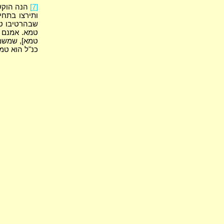
[7]
הנה הוקשה
ותירצו בתחי
שבהרטיבו טמא
טמא. אמנם א
טמא], שמשמע
כנ"ל הוא טמ