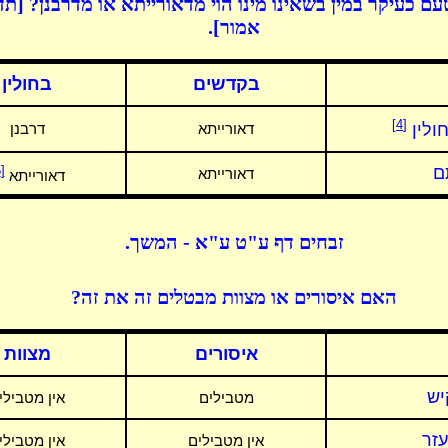
ם כעיקר במין בשאינו מינו הוי מדאורייתא או מדרבנן? [ת
אמור].
בקדשים
בחולין
[4]
ולין
דאורייתא
דרבנן
ם
[5]
דאורייתא
דאורייתא
זבחים דף ע"ט ע"א - המשך.
האם איסורים או מצוות מבטלים זה את זה?
איסורים
מצוות
יש
מטבילים
אין מטבילי
זר
אין מטבילים
אין מטבילי