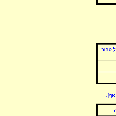
ל טהור
אף].
ה