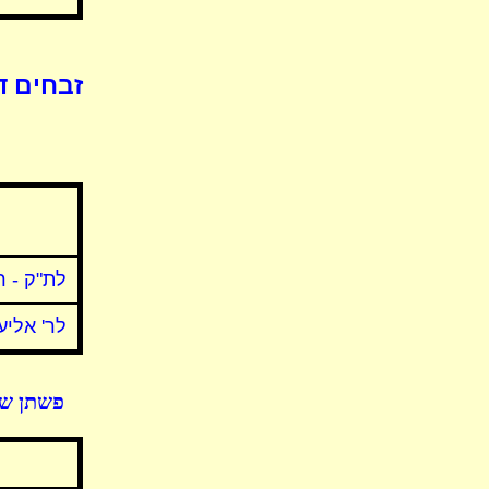
זבחים ד
לת"ק - ר
לר' אליע
פשתן שט