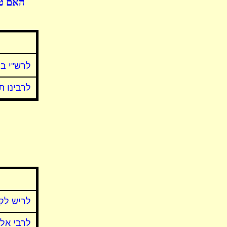
האם טע
לרש"י בח
לרבינו ת
לריש לק
לרבי אלע