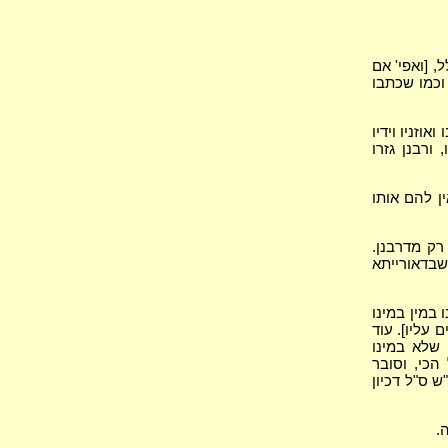
, [ואפי' אם
 וכמו שכתבו
וזניו וידיו
ורבנן גזרו
ין להם אותו
רק מדרבנן.
שבדאורייתא
 במין במינו
 עליו]. עוד
 שלא במינו
הכי, וסובר
ש ס"ל דכיון
.