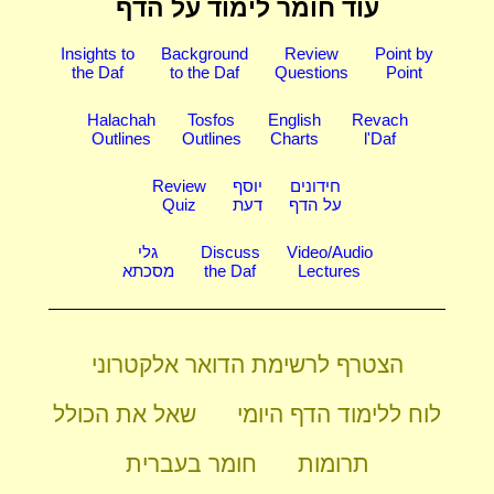
עוד חומר לימוד על הדף
Insights to
Background
Review
Point by
the Daf
to the Daf
Questions
Point
Halachah
Tosfos
English
Revach
Outlines
Outlines
Charts
l'Daf
חידונים
יוסף
Review
על הדף
דעת
Quiz
Video/Audio
Discuss
גלי
Lectures
the Daf
מסכתא
הצטרף לרשימת הדואר אלקטרוני
לוח ללימוד הדף היומי
שאל את הכולל
תרומות
חומר בעברית