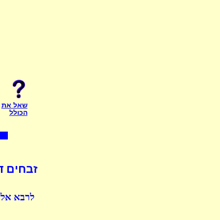
שאל את
הכולל
זבחים ד
לרבא אליב