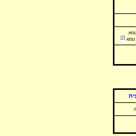
מא
[7]
ו טמא
ית