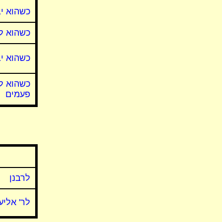
כשהוא י
כשהוא ל
כשהוא יב
כשהוא לח
פעמים
לרבנן
לר' אליע