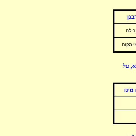
בנן
בילה
י מקוה
א, על
מינו