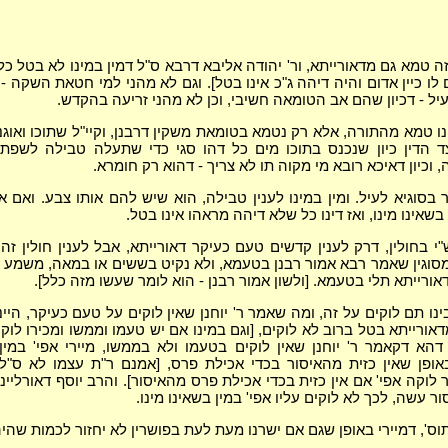
ה טמא גם מדאורייתא, ור' יהודה אליבא דרבא ס"ל דמין במינו לא בטל כלל
 לו כיין אדום והיה דיהה ג"כ אינו בטל]. וגם לא מהני למי חטאת השקה -
עיל - דכיון שהם אב הטומאה חשיבי, וכן לא מהני זריעה בהקדש.
ו טמא מהתורה, אלא רק נטמא בטומאת משקין דרבנן, וקיי"ל שתוכו ואוגנו וא
ד הדין כיון שנכנס בתוכו מים כל דהו סגי כדי שתעלה טבילה לשפתו, 
, וכיון דאיכא רובא מי מקוה תו לא צריך - דהוא רק חומרא.
 בסוגיא לעיל. ומין במינו לענין טבילה, הוא שיש להם אותו צבע. ואם א
בשאינו מינו, ואז דינו כל שלא דיהה מראהו אינו בטל.
 בחולין, דרק לענין קדשים טעם כעיקר דאורייתא, אבל לענין חולין זה 
מסוגין שאמר רבא אמור רבנן בטעמא, ולא נקיט בששים או במאה, משמע 
אורייתא תלי בטעמא. [ולשון אמור רבנן - הוא לומר שעשו מזה כלל].
נו תם לוקים על זה, ומה שאמר ר' יוחנן שאין לוקים על טעם כעיקר, היינו
אורייתא בטל ברוב לא לוקים, [וגם במינו אם יש טעמו וממשו ומכירו לוקים
 דהא דקאמר ר' יוחנן שאין לוקים בטעמו ולא בממשו, מיירי אפי' במין
באופן שאין כזית מהאיסור בכדי אכילת פרס, [אמנם ר"ת עצמו לא ס"ל 
וקה אפי' אם אין כזית בכדי אכילת פרס מהאיסור]. והרב יוסף דאורליינ"
ר עשה, לכך לא לוקים עליו אפי' במין בשאינו מינו.
וס', דמיירי באופן שגם אם ישרנו מעת לעת בפושרין לא יחזור לכמות שהיה