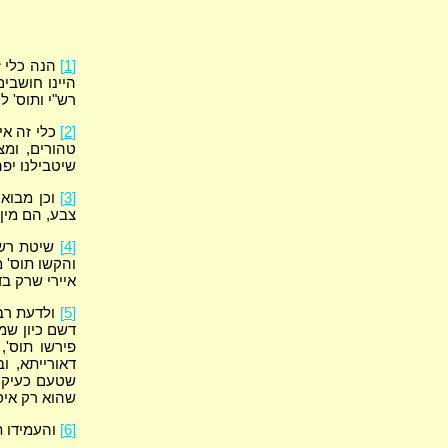
[1]
הנה כלי ז
היינו חושבים
רש"י ותוס' ל
[2]
כלי זה אינ
טהורים, ומצ
שיטבילנו יפה
[3]
וכן מבואר
צבע, הם מין 
[4]
שיטת רש"י
והקשו תוס' 
איירי שרק בד
[5]
ולדעת רבי
דשם כיון שמד
פירשו תוס',
דאורייתא, ו
שטעם כעיקר ל
שהוא רק איסו
[6]
והעמידו ת