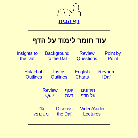
דף הבית
עוד חומר לימוד על הדף
Insights to
Background
Review
Point by
the Daf
to the Daf
Questions
Point
Halachah
Tosfos
English
Revach
Outlines
Outlines
Charts
l'Daf
חידונים
יוסף
Review
על הדף
דעת
Quiz
Video/Audio
Discuss
גלי
Lectures
the Daf
מסכתא