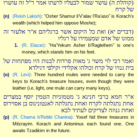
(קוהלת ה) עושר שמור לבעליו לרעתו אמר ר"ל זה עושרו
של קרח
(n)
(Reish Lakish):
"Osher Shamur li'V'alav l'Ra'aso" is Korach's
wealth (which helped him oppose Moshe);
(דברים יא) ואת כל היקום אשר ברגליהם א"ר אלעזר זה
ממונו של אדם שמעמידו על רגליו
1.
(R. Elazar):
"Ha'Yekum Asher b'Ragleihem" is one's
money, which stands him on his feet.
ואמר רבי לוי משוי ג' מאות פרדות לבנות היו מפתחות של
בית גנזיו של קרח וכולהו אקלידי וקילפי דגילדא
(o)
(R. Levi):
Three hundred mules were needed to carry the
keys to Korach's treasure houses, even though they were
leather (i.e. light, one mule can carry many keys).
א"ר חמא ברבי חנינא ג' מטמוניות הטמין יוסף במצרים
אחת נתגלתה לקרח ואחת נתגלתה לאנטונינוס בן אסוירוס
ואחת גנוזה לצדיקים לעתיד לבא
(p)
(R. Chama b'Rebbi Chanina):
Yosef hid three treasures in
Mitzrayim. Korach and Antoninus each found one. One
awaits Tzadikim in the future.