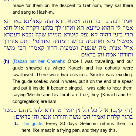
made for them on the descent to Gehinom, they sat there
and sang to Hash-m.
אמר רבה בר בר חנה זימנא חדא הוה קאזלינא באורחא
אמר לי ההוא טייעא תא ואחוי לך בלועי דקרח אזיל חזא
תרי בזעי דהוה קא נפק קיטרא מנייהו שקל גבבא דעמרא
אמשיי' מיא ואותביה בריש רומחיה ואחלפי' התם איחרך
א"ל אצית מה שמעת ושמעית דהוו קאמרי הכי משה
ותורתו אמת והן בדאים
(h)
(Rabah bar bar Chanah):
Once I was travelling, and our
guide showed us where Korach and his cohorts were
swallowed. There were two crevices. Smoke was exuding.
The guide soaked wool in water, put it on the end of a spear
and put it inside; it became singed. I was able to hear them
saying 'Moshe and his Torah are true, they (Korach and his
congregation) are liars.'
(דף קי,ב) א"ל כל תלתין יומין מהדרא להו גיהנם כבשר
בתוך קלחת ואמרי הכי משה ותורתו אמת והן בדאים:
1.
The guide:
Every 30 days Gehinom returns them to
here, like meat in a frying pan, and they say this.