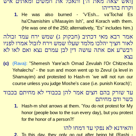
[ואש יצאה מאת ה'] ותאכל את חמשים ומאתים איש
וקרח בהדייהו
1.
He was also burned - "v'Esh... va'Tochal Es
ha'Chamishim u'Masayim Ish", and Korach with them.
(He was one of the 250; alternatively, "Es" includes him.)
אמר רבא מאי דכתיב (חבקוק ג) שמש ירח עמד זבולה
לאור חציך יהלכו מלמד שעלו שמש וירח לזבול אמרו לפניו
רבש"ע אם אתה עושה דין לבן עמרם נצא ואם לאו לא
נצא
(c)
(Rava):
"Shemesh Yare'ach Omad Zevulah l'Or Chitzecha
Yehalechu" - the sun and moon went up to Zevul (a level in
Shamayim) and protested to Hash-m 'we will not run our
course unless you judge Moshe's case (i.e. punish Korach)';
עד שזרק בהם חצים אמר להן בכבודי לא מחיתם בכבוד
בשר ודם מחיתם
1.
Hash-m shot arrows at them. 'You do not protest for My
honor (people bow to the sun every day), but you protest
for the honor of a person?!'
והאידנא לא נפקי עד דמחו להו
2.
To this day, they only go out after being hit (Rashi -