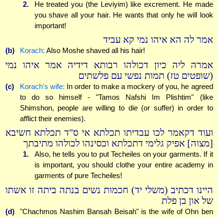
2.
He treated you (the Leviyim) like excrement. He made
you shave all your hair. He wants that only he will look
important!
אמר לה הא איהו נמי קא עביד
(b)
Korach:
Also Moshe shaved all his hair!
אמרה ליה כיון דכולהו רבותא דידיה אמר איהו נמי
(שופטים טז) תמות נפשי עם פלשתים
(c)
Korach's wife:
In order to make a mockery of you, he agreed
to do so himself - "Tamos Nafshi Im Plishtim" (like
Shimshon, people are willing to die (or suffer) in order to
afflict their enemies).
ועוד דקאמר לכו עבדיתו תכלתא אי ס"ד תכלתא חשיבא
[מצוה] אפיק גלימי דתכלתא וכסינהו לכולהו מתיבתך
1.
Also, he tells you to put Techeiles on your garments. If it
is important, you should clothe your entire academy in
garments of pure Techeiles!
היינו דכתיב (משלי יד) חכמות נשים בנתה ביתה זו אשתו
של און בן פלת
(d)
"Chachmos Nashim Bansah Beisah" is the wife of Ohn ben