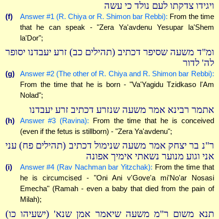
ויגידו צדקתו לעם נולד כי עשה
(f)
Answer #1 (R. Chiya or R. Shimon bar Rebbi):
From the time
that he can speak - "Zera Ya'avdenu Yesupar la'Shem
la'Dor";
ומ"ד משעה שסיפר דכתיב (תהילים כב) זרע יעבדנו יסופר
לה' לדור
(g)
Answer #2 (The other of R. Chiya and R. Shimon bar Rebbi):
From the time that he is born - "Va'Yagidu Tzidkaso l'Am
Nolad";
אתמר רבינא אמר משעה שנזרע דכתיב זרע יעבדנו
(h)
Answer #3 (Ravina):
From the time that he is conceived
(even if the fetus is stillborn) - "Zera Ya'avdenu";
ר"נ בר יצחק אמר משעה שנימול דכתיב (תהילים פח) עני
אני וגוע מנוער נשאתי אימיך אפונה
(i)
Answer #4 (Rav Nachman bar Yitzchak):
From the time that
he is circumcised - "Oni Ani v'Gove'a mi'No'ar Nosasi
Emecha" (Ramah - even a baby that died from the pain of
Milah);
תנא משום ר"מ משעה שיאמר אמן שנא' (ישעיהו כו)