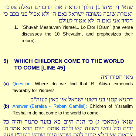
שנא' (ירמיהו ג) הלוך וקראת את הדברים האלה צפונה
ואמרת שובה משובה ישראל נאם ה' ולא אפיל פני בכם כי
חסיד אני נאם ה' לא אטור לעולם
1.
"Shuvah Meshuvah Yisrael... Lo Etor l'Olam" (the verse
discusses the 10 Shevatim, and prophesizes their
return).
5)
WHICH CHILDREN COME TO THE WORLD
TO COME
[LINE 45]
מאי חסידותיה
(a)
Question:
Where do we find that R. Akiva expounds
favorably for Yisrael?
דתניא קטני בני רשעי ישראל אין באין לעוה"ב
(b)
Answer (Beraisa - Raban Gamliel):
Children of Yisraelim
Resha'im do not come to the world to come:
שנא' (מלאכי ג) כי הנה היום בא בוער כתנור והיה כל
זדים וכל עושי רשעה קש ולהט אותם היום הבא אמר ה'
צבאות אשר לא יעזוב להם שורש וענף שורש בעוה"ז וענף