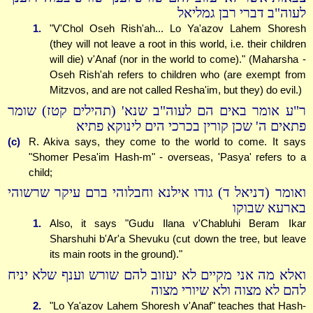
לעוה"ב דברי רבן גמליאל
1.
"V'Chol Oseh Rish'ah... Lo Ya'azov Lahem Shoresh
(they will not leave a root in this world, i.e. their children
will die) v'Anaf (nor in the world to come)." (Maharsha -
Oseh Rish'ah refers to children who (are exempt from
Mitzvos, and are not called Resha'im, but they) do evil.)
ר"ע אומר באים הם לעוה"ב שנא' (תהילים קטז) שומר
פתאים ה' שכן קורין בכרכי הים לינוקא פתיא
(c)
R. Akiva says, they come to the world to come. It says
"Shomer Pesa'im Hash-m" - overseas, 'Pasya' refers to a
child;
ואומר (דניאל ד) גודו אילנא וחבלוהי ברם עיקר שרשוהי
בארעא שבוקו
1.
Also, it says "Gudu Ilana v'Chabluhi Beram Ikar
Sharshuhi b'Ar'a Shevuku (cut down the tree, but leave
its main roots in the ground)."
ואלא מה אני מקיים לא יעזוב להם שורש וענף שלא יניח
להם לא מצוה ולא שיורי מצוה
2.
"Lo Ya'azov Lahem Shoresh v'Anaf" teaches that Hash-