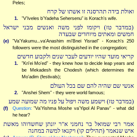
Peles;
ואולת בידה תהרסנה זו אשתו של קרח
1.
"V'Iveles b'Yadeha Sehersenu" is Korach's wife.
(במדבר טז) ויקומו לפני משה ואנשים מבני ישראל
חמשים ומאתים מיוחדים שבעדה
(e)
"Va'Yakumu...va'Anashim mi'Bnei Yisrael" - Korach's 250
followers were the most distinguished in the congregation;
קריאי מועד שהיו יודעים לעבר שנים ולקבוע חדשים
1.
"Kri'ei Mo'ed" - they knew how to decide leap years and
be Mekadesh the Chodesh (which determines the
Mo'adim (festivals);
אנשי שם שהיה להם שם בכל העולם
2.
"Anshei Shem" - they were world famous;
(במדבר טז) וישמע משה ויפול על פניו מה שמועה שמע
(f)
Question:
"Va'Yishma Moshe va'Yipol Al Panav" - what did
he hear?
אמר רבי שמואל בר נחמני א"ר יונתן שחשדוהו מאשת
איש שנאמר (תהילים קו) ויקנאו למשה במחנה