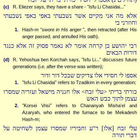
(c)
R. Eliezer says, they have a share - "Isfu Li Chasidai..."
אלא מה אני מקיים אשר נשבעתי באפי באפי נשבעתי
וחוזרני בי
1.
Hash-m "swore
in His anger
", then retracted (after His
anger passed, and annulled His oath).
רבי יהושע בן קרחה אומר לא נאמר פסוק זה אלא כנגד
דורות הבאים
(d)
R. Yehoshua ben Korchah says, "Isfu Li..." discusses future
generations (i.e. after the verse was written);
אספו לי חסידי אלו צדיקים שבכל דור ודור
1.
"Isfu Li Chasidai" refers to Tzadikim in every generation;
כורתי בריתי <עלי זבח> אלו חנניה מישאל ועזריה שמסרו
עצמן לתוך כבש האש
2.
"Korsei Vrisi" refers to Chananyah Misha'el and
Azaryah, who entered the furnace to be Mekadesh
Hash-m;
עלי זבח [אלו] ר"ע וחביריו שמסרו עצמן לשחיטה על
דברי תורה