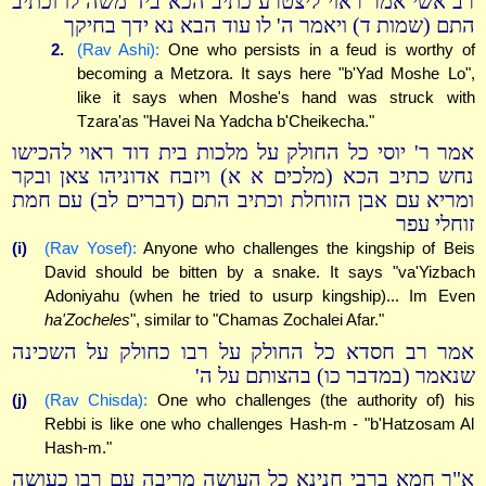
רב אשי אמר ראוי ליצטרע כתיב הכא ביד משה לו וכתיב
התם (שמות ד) ויאמר ה' לו עוד הבא נא ידך בחיקך
2.
(Rav Ashi):
One who persists in a feud is worthy of
becoming a Metzora. It says here "b'Yad Moshe Lo",
like it says when Moshe's hand was struck with
Tzara'as "Havei Na Yadcha b'Cheikecha."
אמר ר' יוסי כל החולק על מלכות בית דוד ראוי להכישו
נחש כתיב הכא (מלכים א א) ויזבח אדוניהו צאן ובקר
ומריא עם אבן הזוחלת וכתיב התם (דברים לב) עם חמת
זוחלי עפר
(i)
(Rav Yosef):
Anyone who challenges the kingship of Beis
David should be bitten by a snake. It says "va'Yizbach
Adoniyahu (when he tried to usurp kingship)... Im Even
ha'Zocheles
", similar to "Chamas Zochalei Afar."
אמר רב חסדא כל החולק על רבו כחולק על השכינה
שנאמר (במדבר כו) בהצותם על ה'
(j)
(Rav Chisda):
One who challenges (the authority of) his
Rebbi is like one who challenges Hash-m - "b'Hatzosam Al
Hash-m."
א"ר חמא ברבי חנינא כל העושה מריבה עם רבו כעושה