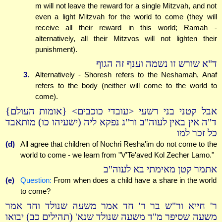
m will not leave the reward for a single Mitzvah, and not
even a light Mitzvah for the world to come (they will
receive all their reward in this world; Ramah -
alternatively, all their Mitzvos will not lighten their
punishment).
ד"א שורש זו נשמה וענף זה הגוף
3.
Alternatively - Shoresh refers to the Neshamah, Anaf
refers to the body (neither will come to the world to
come).
אבל קטני בני רשעי <עובדי כוכבים> {אומות העולם}
ד"ה אין באין לעוה"ב ור"ג נפקא ליה (ישעיהו כו) מותאבד
כל זכר למו
(d)
All agree that children of Nochri Resha'im do not come to the
world to come - we learn from "V'Te'aved Kol Zecher Lamo."
אתמר קטן מאימתי בא לעוה"ב
(e)
Question:
From when does a child have a share in the world
to come?
ר' חייא ור"ש בר ר' חד אמר משעה שנולד וחד אמר
משעה שסיפר מ"ד משעה שנולד שנא' (תהילים כב) יבואו