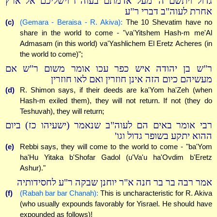
גדול ויתשם ה' מעל אדמתם בעוה"ז וישליכם אל ארץ
אחרת לעוה"ב דברי ר"ע
(c)
(Gemara - Beraisa - R. Akiva):
The 10 Shevatim have no
share in the world to come - "va'Yitshem Hash-m me'Al
Admasam (in this world) va'Yashlichem El Eretz Acheres (in
the world to come)";
ר"ש בן יהודה איש כפר עכו אומר משום ר"ש אם
מעשיהם כיום הזה אינן חוזרין ואם לאו חוזרין
(d)
R. Shimon says, if their deeds are ka'Yom ha'Zeh (when
Hash-m exiled them), they will not return. If not (they do
Teshuvah), they will return;
רבי אומר באים הם לעוה"ב שנאמר (ישעיהו כז) ביום
ההוא יתקע בשופר גדול וגו'
(e)
Rebbi says, they will come to the world to come - "ba'Yom
ha'Hu Yitaka b'Shofar Gadol (u'Va'u ha'Ovdim b'Eretz
Ashur)."
אמר רבה בר בר חנה א"ר יוחנן שבקה ר"ע לחסידותיה
(f)
(Rabah bar bar Chanah):
This is uncharacteristic for R. Akiva
(who usually expounds favorably for Yisrael. He should have
expounded as follows)!