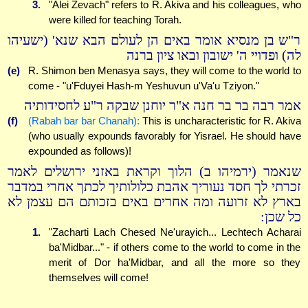
3.
"Alei Zevach" refers to R. Akiva and his colleagues, who
were killed for teaching Torah.
ר"ש בן מנסיא אומר באים הן לעולם הבא שנא' (ישעיהו
לה) ופדויי ה' ישובון ובאו ציון ברנה
(e)
R. Shimon ben Menasya says, they will come to the world to
come - "u'Fduyei Hash-m Yeshuvun u'Va'u Tziyon."
אמר רבה בר בר חנה א"ר יוחנן שבקה ר"ע לחסידותיה
(f)
(Rabah bar bar Chanah):
This is uncharacteristic for R. Akiva
(who usually expounds favorably for Yisrael. He should have
expounded as follows)!
שנאמר (ירמיהו ב) הלוך וקראת באזני ירושלים לאמר
זכרתי לך חסד נעוריך אהבת כלולותיך לכתך אחרי במדבר
בארץ לא זרועה ומה אחרים באים בזכותם הם עצמן לא
כל שכן:
1.
"Zacharti Lach Chesed Ne'urayich... Lechtech Acharai
ba'Midbar..." - if others come to the world to come in the
merit of Dor ha'Midbar, and all the more so they
themselves will come!