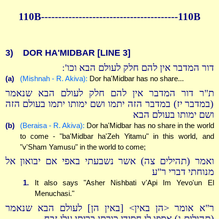
110B----------------------------------------110B
3)
DOR HA'MIDBAR
[LINE 3]
דור המדבר אין להם חלק לעולם הבא וכו':
(a)
(Mishnah - R. Akiva):
Dor ha'Midbar has no share...
ת"ר דור המדבר אין להם חלק לעולם הבא שנאמר
(במדבר יז) במדבר הזה יתמו ושם ימותו יתמו בעולם הזה
ושם ימותו בעולם הבא
(b)
(Beraisa - R. Akiva):
Dor ha'Midbar has no share in the world
to come - "ba'Midbar ha'Zeh Yitamu" in this world, and
"v'Sham Yamusu" in the world to come;
ואמר (תהילים צה) אשר נשבעתי באפי אם יבואון אל
מנוחתי דברי ר"ע
1.
It also says "Asher Nishbati v'Api Im Yevo'un El
Menuchasi."
ר"א אומר <הן באין> [באין הן] לעולם הבא שנאמר
(תהילים נ) אספו לי חסידי כורתי בריתי עלי זבח