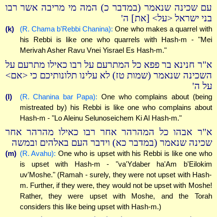
עם שכינה שנאמר (במדבר כ) המה מי מריבה אשר רבו
בני ישראל <על> [את] ה'
(k)
(R. Chama b'Rebbi Chanina):
One who makes a quarrel with
his Rebbi is like one who quarrels with Hash-m - "Mei
Merivah Asher Ravu Vnei Yisrael Es Hash-m."
א"ר חנינא בר פפא כל המתרעם על רבו כאילו מתרעם על
השכינה שנאמר (שמות טז) לא עלינו תלונותיכם כי <אם>
על ה'
(l)
(R. Chanina bar Papa):
One who complains about (being
mistreated by) his Rebbi is like one who complains about
Hash-m - "Lo Aleinu Selunoseichem Ki Al Hash-m."
א"ר אבהו כל המהרהר אחר רבו כאילו מהרהר אחר
שכינה שנאמר (במדבר כא) וידבר העם באלהים ובמשה
(m)
(R. Avahu):
One who is upset with his Rebbi is like one who
is upset with Hash-m - "va'Ydaber ha'Am b'Eilokim
uv'Moshe." (Ramah - surely, they were not upset with Hash-
m. Further, if they were, they would not be upset with Moshe!
Rather, they were upset with Moshe, and the Torah
considers this like being upset with Hash-m.)