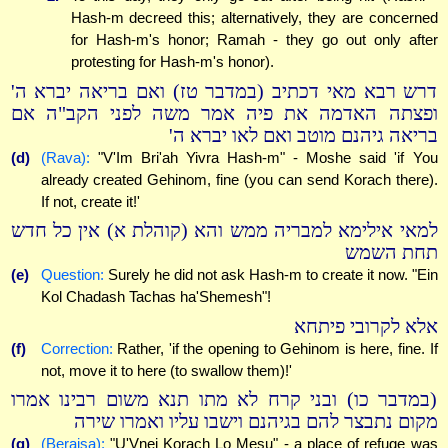
Hash-m decreed this; alternatively, they are concerned
for Hash-m's honor; Ramah - they go out only after
protesting for Hash-m's honor).
דרש רבא מאי דכתיב (במדבר טז) ואם בריאה יברא ה'
ופצתה האדמה את פיה אמר משה לפני הקב"ה אם
בריאה גיהנם מוטב ואם לאו יברא ה'
(d)
(Rava):
"V'Im Bri'ah Yivra Hash-m" - Moshe said 'if You
already created Gehinom, fine (you can send Korach there).
If not, create it!'
למאי אילימא למבריה ממש והא (קוהלת א) אין כל חדש
תחת השמש
(e)
Question:
Surely he did not ask Hash-m to create it now. "Ein
Kol Chadash Tachas ha'Shemesh"!
אלא לקרובי פיתחא
(f)
Correction:
Rather, 'if the opening to Gehinom is here, fine. If
not, move it to here (to swallow them)!'
(במדבר כו) ובני קרח לא מתו תנא משום רבינו אמרו
מקום נתבצר להם בגיהנם וישבו עליו ואמרו שירה
(g)
(Beraisa):
"U'Vnei Korach Lo Mesu" - a place of refuge was