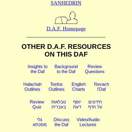
SANHEDRIN
D.A.F. Homepage
OTHER D.A.F. RESOURCES
ON THIS DAF
Insights to
Background
Review
the Daf
to the Daf
Questions
Halachah
Tosfos
English
Revach
Outlines
Outlines
Charts
l'Daf
Review
טבלאות
יוסף
חידונים
Quiz
בעברית
דעת
על הדף
גלי
Discuss
Video/Audio
מסכתא
the Daf
Lectures