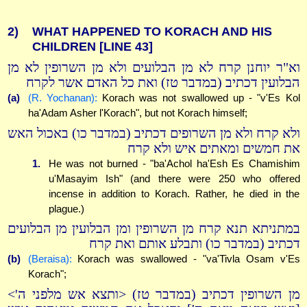
2)
WHAT HAPPENED TO KORACH AND HIS
CHILDREN
[LINE 43]
וא"ר יוחנן קרח לא מן הבלועים ולא מן השרופין לא מן
הבלועין דכתיב (במדבר טז) ואת כל האדם אשר לקרח
(a)
(R. Yochanan):
Korach was not swallowed up - "v'Es Kol
ha'Adam Asher l'Korach", but not Korach himself;
ולא קרח ולא מן השרופים דכתיב (במדבר כו) באכול האש
את חמשים ומאתים איש ולא קרח
1.
He was not burned - "ba'Achol ha'Esh Es Chamishim
u'Masayim Ish" (and there were 250 who offered
incense in addition to Korach. Rather, he died in the
plague.)
במתניתא תנא קרח מן השרופין ומן הבלועין מן הבלועים
דכתיב (במדבר כו) ותבלע אותם ואת קרח
(b)
(Beraisa):
Korach was swallowed - "va'Tivla Osam v'Es
Korach";
מן השרופין דכתיב (במדבר טז) <ותצא אש מלפני ה'>