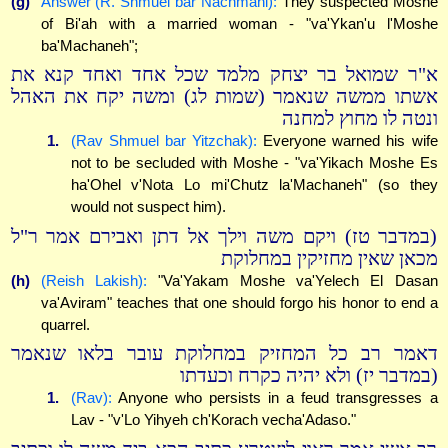
(g)
Answer (R. Shmuel bar Nachmani):
They suspected Moshe
of Bi'ah with a married woman - "va'Ykan'u l'Moshe
ba'Machaneh";
א"ר שמואל בר יצחק מלמד שכל אחד ואחד קנא את
אשתו ממשה שנאמר (שמות לג) ומשה יקח את האהל
ונטה לו מחוץ למחנה
1.
(Rav Shmuel bar Yitzchak):
Everyone warned his wife
not to be secluded with Moshe - "va'Yikach Moshe Es
ha'Ohel v'Nota Lo mi'Chutz la'Machaneh" (so they
would not suspect him).
(במדבר טז) ויקם משה וילך אל דתן ואבירם אמר ר"ל
מכאן שאין מחזיקין במחלוקת
(h)
(Reish Lakish):
"Va'Yakam Moshe va'Yelech El Dasan
va'Aviram" teaches that one should forgo his honor to end a
quarrel.
דאמר רב כל המחזיק במחלוקת עובר בלאו שנאמר
(במדבר יז) ולא יהיה כקרח וכעדתו
1.
(Rav):
Anyone who persists in a feud transgresses a
Lav - "v'Lo Yihyeh ch'Korach vecha'Adaso."