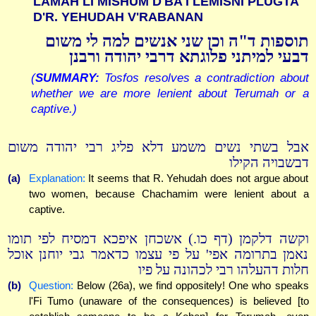
LAMAH LI MISHUM D'BA'I LEMISNI PLUGTA
D'R. YEHUDAH V'RABANAN
תוספות ד"ה וכן שני אנשים למה לי משום
דבעי למיתני פלוגתא דרבי יהודה ורבנן
(
SUMMARY:
Tosfos resolves a contradiction about
whether we are more lenient about Terumah or a
captive.)
אבל בשתי נשים משמע דלא פליג רבי יהודה משום
דבשבויה הקילו
(a)
Explanation:
It seems that R. Yehudah does not argue about
two women, because Chachamim were lenient about a
captive.
וקשה דלקמן (דף כו.) אשכחן איפכא דמסיח לפי תומו
נאמן בתרומה אפי' על פי עצמו כדאמר גבי יוחנן אוכל
חלות דהעלהו רבי לכהונה על פיו
(b)
Question:
Below (26a), we find oppositely! One who speaks
l'Fi Tumo (unaware of the consequences) is believed [to