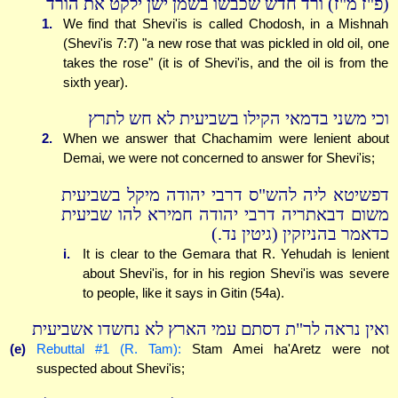
(פ"ז מ"ז) ורד חדש שכבשו בשמן ישן ילקט את הורד
1.
We find that Shevi'is is called Chodosh, in a Mishnah
(Shevi'is 7:7) "a new rose that was pickled in old oil, one
takes the rose" (it is of Shevi'is, and the oil is from the
sixth year).
וכי משני בדמאי הקילו בשביעית לא חש לתרץ
2.
When we answer that Chachamim were lenient about
Demai, we were not concerned to answer for Shevi'is;
דפשיטא ליה להש"ס דרבי יהודה מיקל בשביעית
משום דבאתריה דרבי יהודה חמירא להו שביעית
כדאמר בהניזקין (גיטין נד.)
i.
It is clear to the Gemara that R. Yehudah is lenient
about Shevi'is, for in his region Shevi'is was severe
to people, like it says in Gitin (54a).
ואין נראה לר"ת דסתם עמי הארץ לא נחשדו אשביעית
(e)
Rebuttal #1 (R. Tam):
Stam Amei ha'Aretz were not
suspected about Shevi'is;