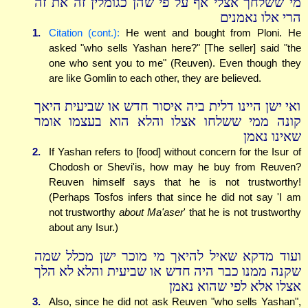
מי ששלחך אצלי אף על פי שהן כגומלין זה את זה
הרי אלו נאמנים
1.
Citation (cont.):
He went and bought from Ploni. He
asked "who sells Yashan here?" [The seller] said "the
one who sent you to me" (Reuven). Even though they
are like Gomlin to each other, they are believed.
ואי ישן היינו דלית ביה איסור חדש או שביעית היאך
קונה ממי ששלחו אצלו והלא הוא בעצמו אומר
שאינו נאמן
2.
If Yashan refers to [food] without concern for the Isur of
Chodosh or Shevi'is, how may he buy from Reuven?
Reuven himself says that he is not trustworthy!
(Perhaps Tosfos infers that since he did not say 'I am
not trustworthy
about Ma'aser
' that he is not trustworthy
about any Isur.)
ועוד מדקא שאיל להיאך מי מוכר ישן מכלל שמה
שקנה ממנו כבר היה חדש או שביעית והלא לא הלך
אצלו אלא לפי שהוא נאמן
3.
Also, since he did not ask Reuven "who sells Yashan",