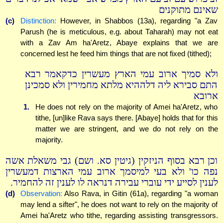
שאינם מתוקנים
(c)
Distinction:
However, in Shabbos (13a), regarding "a Zav
Parush (he is meticulous, e.g. about Taharah) may not eat
with a Zav Am ha'Aretz, Abaye explains that we are
concerned lest he feed him things that are not fixed (tithed);
ולא סמיך ארוב עמי הארץ מעשרין כדקאמר רבא
התם סבירא ליה דלההיא מלתא מחמירין ולא סמכינן
ארובא
1.
He does not rely on the majority of Amei ha'Aretz, who
tithe, [un]like Rava says there. [Abaye] holds that for this
matter we are stringent, and we do not rely on the
majority.
וכן רבא בסוף הניזקין (גיטין סא. ושם) גבי משאלת אשה
נפה כו' ולא בעי למיסמך ארוב עמי הארצות דמעשרין
לענין לסייע ידי עוברי עבירה דנראה לו לענין זה להחמיר.
(d)
Observation:
Also Rava, in Gitin (61a), regarding "a woman
may lend a sifter", he does not want to rely on the majority of
Amei ha'Aretz who tithe, regarding assisting transgressors.