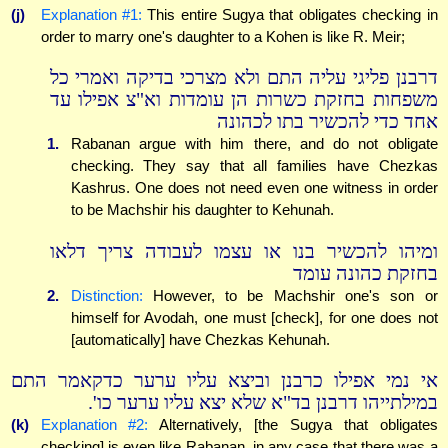
(j)
Explanation #1:
This entire Sugya that obligates checking in
order to marry one's daughter to a Kohen is like R. Meir;
דרבנן פליגי עליה התם ולא מצרכי בדיקה ואמרי כל
משפחות בחזקת כשרות הן עומדות וא"צ אפילו עד
אחד כדי להכשיר בתו לכהונה
1.
Rabanan argue with him there, and do not obligate
checking. They say that all families have Chezkas
Kashrus. One does not need even one witness in order
to be Machshir his daughter to Kehunah.
ומיהו להכשיר בנו או עצמו לעבודה צריך דלאו
בחזקת כהונה עומד
2.
Distinction:
However, to be Machshir one's son or
himself for Avodah, one must [check], for one does not
[automatically] have Chezkas Kehunah.
אי נמי אפילו כרבנן וביצא עליו ערער כדקאמר התם
במילתייהו דרבנן בד"א שלא יצא עליו ערער כו'.
(k)
Explanation #2:
Alternatively, [the Sugya that obligates
checking] is even like Rabanan, in any case that there was a