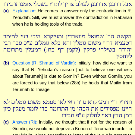
אבל דרבנן אדרבנן לעולם צריך לתרץ בשכלי אומנותו בידו
(a)
Explanation:
He comes to answer only the contradiction in R.
Yehudah. Still, we must answer the contradiction in Rabanan
when he is holding tools of the trade.
הקשה הר' שמואל מווארדין ומעיקרא היכי בעי למימר
דטעמא דר"י משום גומלין והא בלא גומלים ע"כ סבר רבי
יהודה בשילהי פרקין (לקמן דף כח:) דמעלין מתרומה
ליוחסין
(b)
Question (R. Shmuel of Vardin):
Initially, how did we want to
say that R. Yehudah's reason [not to believe one witness
about Terumah] is due to Gomlin? Even without Gomlin, you
are forced to say that below (28b) he holds that Mailin from
Terumah to lineage!
ותירץ ר"י דמעיקרא ס"ד דאי לאו טעמא משום גומלים לא
היינו מפסידים את הכהן מן התרומה כדי לומר מעלין כיון
דמן הדין ראוי לחלוק ע"פ חבירו
(c)
Answer (Ri):
Initially, we thought that if not for the reason of
Gomlin, we would not deprive a Kohen of Terumah in order to