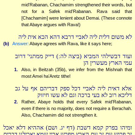
mid'Rabanan, Chachamim strengthened their words, but
not for a Safek mid'Rabanan. Rava said that
[Chachamim] were lenient about Demai. (These connote
that Abaye argues with Rava!)
לא משום דלית ליה לאביי דרבא דהא הכא אית ליה
(b)
Answer:
Abaye agrees with Rava, like it says here;
ועוד דבשילהי המביא (ביצה לה:) דייק ממתני' דרוב
עמי הארץ מעשרין הן
1.
Also, in Beitzah (35b), we infer from the Mishnah that
most Amei ha'Aretz tithe!
אלא דאית ליה לאביי דכל ספק דבריהם אף על גב
דליכא רוב לא בעי ברכה וגם לא עשו חיזוק
2.
Rather, Abaye holds that every Safek mid'Rabanan,
even if there is no majority, does not require a Berachah.
Also, Chachamim did not strengthen it.
ומיהו בפרק קמא דשבת (דף יג. ושם) אההיא דלא יאכל
זב פרוש עם זב עם הארץ מפרש אביי שמא יאכילנו דברים