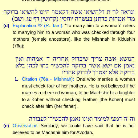
ונראה לר"ת דלהשיאו אשה דקאמר היינו להשיאו בדוקה
מד' אמהות כדתנן בעשרה יוחסין (קדושין דף עו. ושם)
(d)
Explanation #2 (R. Tam):
"To marry him to a woman" refers
to marrying him to a woman who was checked through four
mothers (female ancestors), like the Mishnah in Kidushin
(76a);
הנושא אשה צריך שיבדוק אחריה ד' אמהות ואין
נאמן אם ישא אשה בדוקה להכשיר בתו לכהן בלא
בדיקה אלא יצטרך לבדוק אחריו
1.
Citation (76a - Mishnah):
One who marries a woman
must check four of her mothers. He is not believed if he
marries a checked woman, to be Machshir his daughter
to a Kohen without checking. Rather, [the Kohen] must
check after him (her father).
וה"ה דמצי למימר ואינו נאמן להכשירו לעבודה
(e)
Observation:
Similarly, we could have said that he is not
believed to be Machshir him for Avodah.