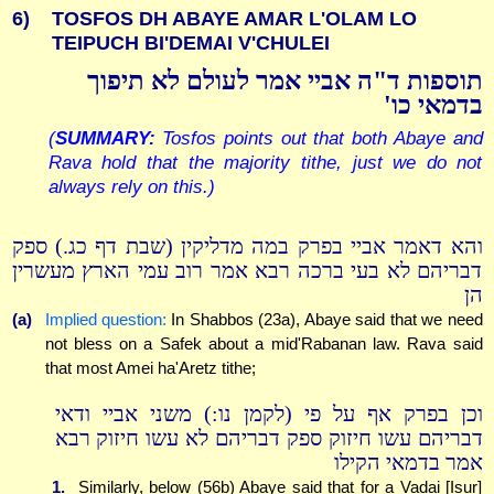
6)
TOSFOS DH ABAYE AMAR L'OLAM LO
TEIPUCH BI'DEMAI V'CHULEI
תוספות ד"ה אביי אמר לעולם לא תיפוך
בדמאי כו'
(
SUMMARY:
Tosfos points out that both Abaye and
Rava hold that the majority tithe, just we do not
always rely on this.)
והא דאמר אביי בפרק במה מדליקין (שבת דף כג.) ספק
דבריהם לא בעי ברכה רבא אמר רוב עמי הארץ מעשרין
הן
(a)
Implied question:
In Shabbos (23a), Abaye said that we need
not bless on a Safek about a mid'Rabanan law. Rava said
that most Amei ha'Aretz tithe;
וכן בפרק אף על פי (לקמן נו:) משני אביי ודאי
דבריהם עשו חיזוק ספק דבריהם לא עשו חיזוק רבא
אמר בדמאי הקילו
1.
Similarly, below (56b) Abaye said that for a Vadai [Isur]