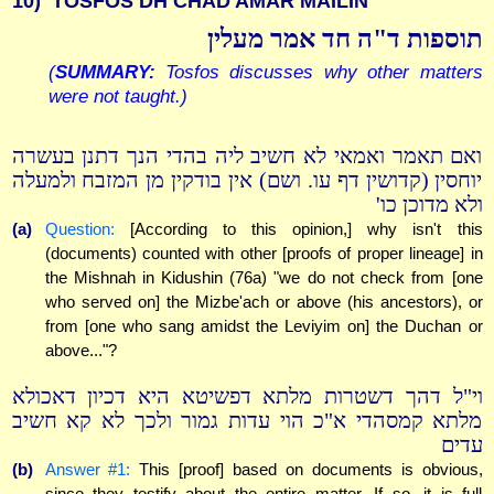
10)
TOSFOS DH CHAD AMAR MAILIN
תוספות ד"ה חד אמר מעלין
(
SUMMARY:
Tosfos discusses why other matters
were not taught.)
ואם תאמר ואמאי לא חשיב ליה בהדי הנך דתנן בעשרה
יוחסין (קדושין דף עו. ושם) אין בודקין מן המזבח ולמעלה
ולא מדוכן כו'
(a)
Question:
[According to this opinion,] why isn't this
(documents) counted with other [proofs of proper lineage] in
the Mishnah in Kidushin (76a) "we do not check from [one
who served on] the Mizbe'ach or above (his ancestors), or
from [one who sang amidst the Leviyim on] the Duchan or
above..."?
וי"ל דהך דשטרות מלתא דפשיטא היא דכיון דאכולא
מלתא קמסהדי א"כ הוי עדות גמור ולכך לא קא חשיב
עדים
(b)
Answer #1:
This [proof] based on documents is obvious,
since they testify about the entire matter. If so, it is full