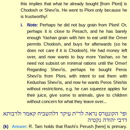
this implies that what he already bought [from Ploni] is
Chodosh or Shevi'is. He went to Ploni only because he
is trustworthy!
i.
Note:
Perhaps he did not buy grain from Ploni! Or,
perhaps it is close to Pesach, and he has barely
enough Yashan grain with him to eat until the Omer
permits Chodosh, and buys for afterwards (so he
does not care if it is Chodosh). He had money left
over, and now wants to buy more Yashan, so he
need not subsist on minimal rations until the Omer!
Regarding Shevi'is, perhaps he bought Peros
Shevi'is from Ploni, with intent to eat them with
Kedushas Shevi'is, and now he wants Peros Shishis
without restrictions, e.g. he can squeeze apples for
their juice, give some to animals, give to children
without concern for what they leave over...
ופי' הקונטרס נראה לר"ת עיקר דלהשביח קאמר ולרבותא
דרבי יהודה נקטיה
(k)
Answer:
R. Tam holds that Rashi's Perush [here] is primary.