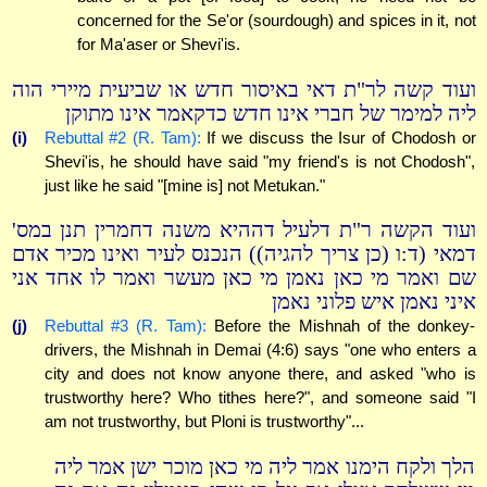
concerned for the Se'or (sourdough) and spices in it, not
for Ma'aser or Shevi'is.
ועוד קשה לר"ת דאי באיסור חדש או שביעית מיירי הוה
ליה למימר של חברי אינו חדש כדקאמר אינו מתוקן
(i)
Rebuttal #2 (R. Tam):
If we discuss the Isur of Chodosh or
Shevi'is, he should have said "my friend's is not Chodosh",
just like he said "[mine is] not Metukan."
ועוד הקשה ר"ת דלעיל דההיא משנה דחמרין תנן במס'
דמאי (ד:ו (כן צריך להגיה)) הנכנס לעיר ואינו מכיר אדם
שם ואמר מי כאן נאמן מי כאן מעשר ואמר לו אחד אני
איני נאמן איש פלוני נאמן
(j)
Rebuttal #3 (R. Tam):
Before the Mishnah of the donkey-
drivers, the Mishnah in Demai (4:6) says "one who enters a
city and does not know anyone there, and asked "who is
trustworthy here? Who tithes here?", and someone said "I
am not trustworthy, but Ploni is trustworthy"...
הלך ולקח הימנו אמר ליה מי כאן מוכר ישן אמר ליה