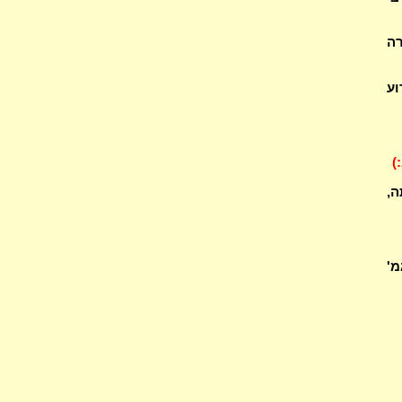
רה
ן וטענתייהו במאי? (2) מדוע
:)
ה,
מ'