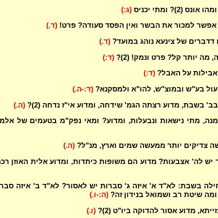
ס (2)? ומתי יכניס
(ג:)
 אפשר למכור את הבשר ואין הפסד סעודה? פרט!
(ד.)
 דדברים של צינעא נוהג במועד?
(ד.)
 מה יותר קל? פרט ונמק! (2)?
(ד:)
אבילות על האבל?
(ד:)
עול בע"ש ובמוצ"ש, להו"א ולמסקנא?
(ד:-ה.)
ב' בשבת, מדוע רצתה הגמ' שידחה, ומדוע אי"ז נדחה (2)?
(ה.)
נה, מתי נישאות ונבעלות, ומדוע? ומאי נפק"מ בטעמים של אלמ
ה צדיקים יותר ממעשה שמים וארץ, מנ"ל?
(ה.)
 יש לה' אצבעות? מדוע הם משופות כיתדות, ומדוע אלית האוזן רכ
לה בשבת: לא"ד א' איזה ג' סברות יש לאסור? לא"ד ב' איזה סבר
ומה שיטת רב ושמואל בנידון זה?
(ה:-ו.)
ייתא, מדוע אסור להדוקה ביו"ט (2)?
(ו.)