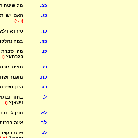
כב.
מה שיטת רב 
כג.
האם יש ראי
(ו.-:)
כד.
טירדא דלא 
כה.
במה נחלקו 
כו.
מה סברת ה
הלכתא?
(ו:-
כז.
מפיס מורסא
כח.
מוגמר ושחי
כט.
היכן מצינו ה
ל.
בחור ובתול
נישא)?
(ז.-:)
לא.
מנין לברכת חתנים בעשרה (2)
לב.
איזה ברכות
לג.
פרט בקצרה 