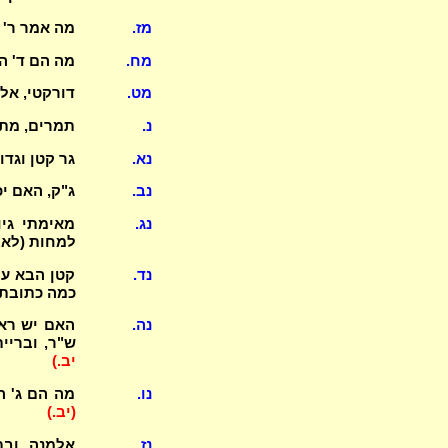
מז.
מה אמר ר' ג
מח.
מה הם ד' ה
מט.
דורקטי, אלמ
נ.
תמרים, מתי
נא.
גר קטן וגד
נב.
ג"ק, האם י
נג.
מאימתי גיו
למחות (לאב
נד.
קטן הבא על
כמה כתובתה
נה.
האם יש ראי
ש"ר, ובריי
יב.)
נו.
מה הם ג' הב
(יב.)
נז.
אלמנה ובת