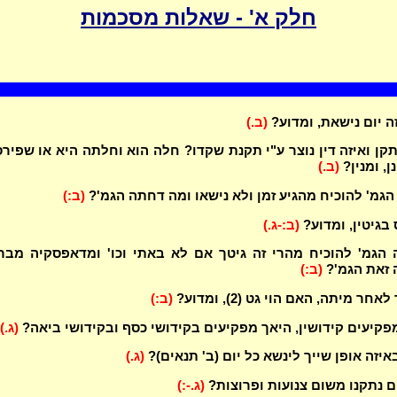
חלק א' - שאלות מסכמות
ה יום נישאת, ומדוע?
(ב.)
תקן ואיזה דין נוצר ע"י תקנת שקדו? חלה הוא וחלתה היא או שפיר
ן, ומנין?
(ב.)
הגמ' להוכיח מהגיע זמן ולא נישאו ומה דחתה הגמ'?
(ב:)
 בגיטין, ומדוע?
(ב:-ג.)
הגמ' להוכיח מהרי זה גיטך אם לא באתי וכו' ומדאפסקיה מבר
 זאת הגמ'?
(ב:)
חר מיתה, האם הוי גט (2), ומדוע?
(ב:)
קיעים קידושין, היאך מפקיעים בקידושי כסף ובקידושי ביאה?
(ג.)
איזה אופן שייך לינשא כל יום (ב' תנאים)?
(ג.)
ים נתקנו משום צנועות ופרוצות?
(ג.-:)