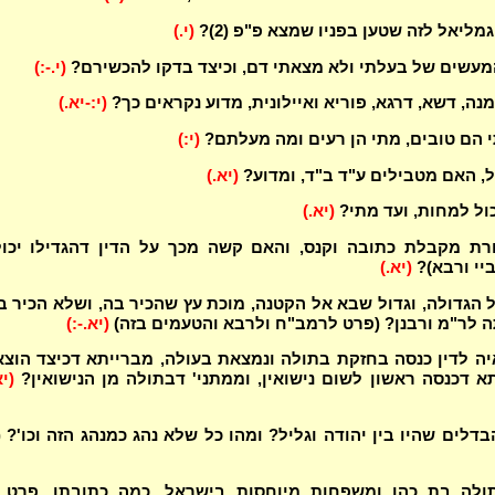
מליאל לזה שטען בפניו שמצא פ"פ (2)?
(י.)
מעשים של בעלתי ולא מצאתי דם, וכיצד בדקו להכשירם?
(י.-:)
נה, דשא, דרגא, פוריא ואיילונית, מדוע נקראים כך?
(י:-יא.)
 הם טובים, מתי הן רעים ומה מעלתם?
(י:)
ול, האם מטבילים ע"ד ב"ד, ומדוע?
(יא.)
כול למחות, ועד מתי?
(יא.)
רת מקבלת כתובה וקנס, והאם קשה מכך על הדין דהגדילו יכול
יי ורבא)?
(יא.)
 הגדולה, וגדול שבא אל הקטנה, מוכת עץ שהכיר בה, ושלא הכיר ב
 לר"מ ורבנן? (פרט לרמב"ח ולרבא והטעמים בזה)
(יא.-:)
ה לדין כנסה בחזקת בתולה ונמצאת בעולה, מברייתא דכיצד הוצ
תא דכנסה ראשון לשום נישואין, וממתני' דבתולה מן הנישואין?
(יא
דלים שהיו בין יהודה וגליל? ומהו כל שלא נהג כמנהג הזה וכו'? (3)
ולה בת כהן ומשפחות מיוחסות בישראל, כמה כתובתן, פרט ב