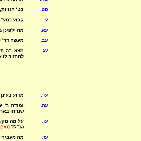
סט.
בט' חנויות,
ע.
קבוע כמע"מ
עא.
מה ילפינן מ"
עב.
מעשה דר' י
עג.
מצא בה תינ
להחזיר לו א
עד.
מדוע בעינן
עה.
שנדחו באר 
עו.
הנ"ל?
(טז:)
עז.
מה מעבירים לפני בתול