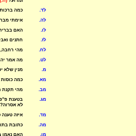
ומדוע?
(ח.)
לד.
כמה ברכות יש בב
לה.
אימתי מבר
לו.
האם בברית 
לז.
חתנים ואבל
לח.
מהי רחבה, 
לט.
מה אמר יהו
מ.
מנין שלא י
מא.
כמה כוסות 
מב.
מהי תקנת ר
מג.
בטענת פ"פ 
לא אסרוה?
מד.
איזה טענה ט
מה.
כתובת בתול
מו.
האם נאמן ב