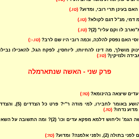
 האם בעינן תרי רובי, ומדוע?
(טו.)
 דמי, מנ"ל דגם לקולא?
(טו.)
וארב לו וקם עליו" (2)?
(טו.)
וסי האם נפסק להלכה, וכמה רובי היו שם לרב?
(טו.-:)
וק מושלך, מה דינו להחיותו, ליוחסין, לפקח הגל, להאכילו נבילו
בידה ולנזיקין?
(טו:)
פרק שני - האשה שנתארמלה
 עדים שיצאה בהינומא?
(טז:)
ומודה ר' יהושע באומר לחבירו, למי מודה ר"י? פרט כל הצד
מדוע נדחו?
(טז.)
על מה מקשה הגמ' וליחוש דלמא מפקא עדים וכו' (2)? ומה התשובה על
ה (2), ולפני אלמנה? ומדוע?
(טז:)