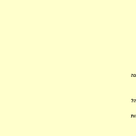
נה
ה?
ות