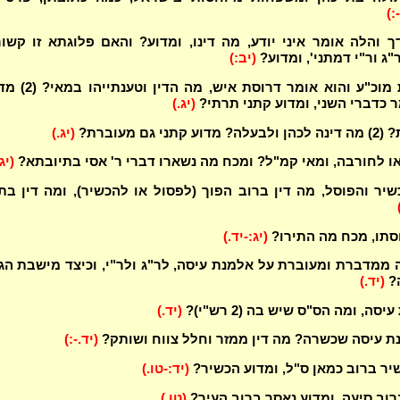
:)
ך והלה אומר איני יודע, מה דינו, ומדוע? והאם פלוגתא זו קשו
ג ור"י דמתני', ומדוע?
(יב:)
היא אומרת מוכ"ע והוא אומר דרוסת איש, מה הדי
ר כדברי השני, ומדוע קתני תרתי?
(יג.)
ני גם מעוברת?
(יג.)
ו לחורבה, ומאי קמ"ל? ומכח מה נשארו דברי ר' אסי בתיובתא?
(יג
יר והפוסל, מה דין ברוב הפוך (לפסול או להכשיר), ומה דין בת
סתו, מכח מה התירו?
(יג:-יד.)
ממדברת ומעוברת על אלמנת עיסה, לר"ג ולר"י, וכיצד מישבת הג
?
(יד.)
סה, ומה הס"ס שיש בה (2 רש"י)?
(יד.)
נת עיסה שכשרה? מה דין ממזר וחלל צווח ושותק?
(יד.-:)
יר ברוב כמאן ס"ל, ומדוע הכשיר?
(יד:-טו.)
ברוב סיעה, ומדוע נאסר ברוב העיר?
(טו.)