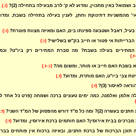
ושמואל באין מתכוין, ומדוע לא ק' לרב מבעילה בתחילה (2)?
(ו.)
' מהמשניות דתינוקת וחתן, לענין בעילה בתחילה בשבת, ומדו
בעיל, דאבל ושטבעה ספינתו בים, האם ומאיזה מצוות פוטרת?
(ו:)
הברייתות אי פטור או חייב בק"ש בשלישי?
(ו:)
מתירים בעילה בשבת? מה סברת המתירים רק ביו"ט? וכמא
ז.)
 בשבת האם חייב או מותר, ומשום מה?
(ו:-ז.)
טת צבי ביו"ט, האם מותרת, ומדוע?
(ז.)
וראה לאיסור (3)?
(ז.)
ה אלמן ואלמנה, כמה ימים טעונים ברכה ושמחה (פרט כל אחד ל
? ומה כל מ"ד דורש מהפסוק של המ"ד השני?
(ז:
 מברכים בבית אירוסין? האם חותמים ברכת אירוסין, ומדוע?
(ז:)
תוכן הברכות של ברכת חתנים, ובאיזה ברכות אין פותחים בברו