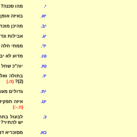
י.
מהו סכנה? ומהו אונ
יא.
באיזה אופן
יב.
מהיכן מוכח
יג.
אבילות ונדה,
יד.
ממתי חלה 
טו.
מדוע לא יב
טז.
יוה"כ שחל ב
יז.
בתולה ואלמ
(2)?
(ה.)
יח.
גדולים מעש
יט.
איזה תפקיד
(ה.-:)
כ.
לבעול בתחי
יש להתיר? 
כא.
מסוכריא דנז