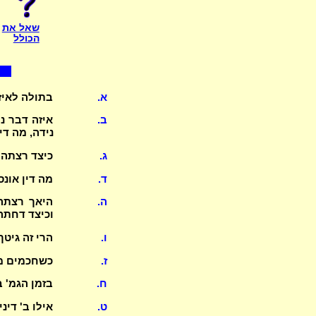
שאל את
הכולל
א.
בתולה לאיז
ב.
איזה דבר נ
נידה, מה דינ
ג.
כיצד רצתה 
ד.
מה דין אונס
ה.
היאך רצתה 
וכיצד דחתה
ו.
הרי זה גיטך לא
ז.
כשחכמים מפ
ח.
בזמן הגמ' ב
ט.
אילו ב' דינ