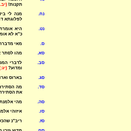
תקנות!
(יב.-
נח.
מנה לי ביד
לפלוגתא דר"
נט.
כ"א לא אומ
ס.
מאי מדברת? (2) מה דינה לכהן ולבעלה? מדוע קת
סא.
מהו לסתר א
סב.
לדברי המכש
ומדוע?
(יג:)
סג.
בארוס וארו
סד.
מה הסתירה 
את הסתירה
סה.
מהי אלמנת עי
סו.
איזוהי אלמ
סז.
ריב"נ שהכש
סח.
מדוע גזרו 