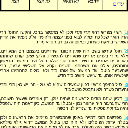
לרבא
לא תנשא
לא תצא
תצא
עדים
[1]
רש"י מפרש דהוי תרי ותרי ולכן לא מתכשר בהכי, והקשו התוס' הרי
הדין הואר שכל כת יכולה לבוא בפני עצמה ולהעיד, וא"כ נעמיד את הדיין
השלישי בחזקת כשרות, ובאופן זה גם רב חסדא מודה.
[2]
תוס' פירשו בשם ר"ח שאין הכוונה שהדיינים בעצמם הם המעידים,
אלא מיירי בעדים אחרים שמעידים להכשירו, וה"ק: שאם קודם שחתמו
באו עדים אחרים והכשירו אותו הרי שלא בטל ועד המושב הראשון
וחותמים, אולם אם משחתמו השנים וקרא על השלישי ערער, הרי
שהערער ביטל ועד המושב של אותו ב"ד ולא יכולים להחתימו אחרי
שיכשירו אותו, עד שיעשו מושב ב"ד חדש.
[3]
ס"ל בהיפך מרש"י דכיון שמעידים שהוא לא גזל - הרי יש כאן תרי ותרי
והעדות כשרה ולא נתבטל מושב ב"ד.
[4]
דכיון שהם מודים לראשונים שהיה גזלן, רק אומרים שעשה תשובה,
הרי שהערעור היה ערעור נכון - ובטל ועד המושב, כיון דאמת היה שנפסל
והיה בחזקת פסלות עד שנודע לנו הכשרו.
[5]
מפרשים תוס' דמיירי באופן שהמכשירים מזימים את הראשונים ולכן
בטלה עדות הפוסלים ולא היה כאן ביטול המושב דהוא גילוי מילתא
בעלמא דכשר היה מעולם, אבל אם לא מזימים את הראשונים הפוסלים,