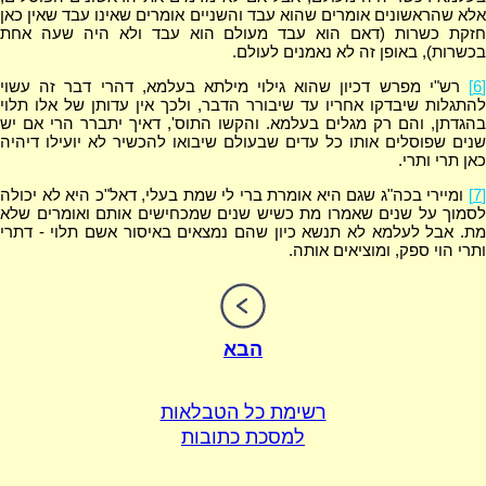
אלא שהראשונים אומרים שהוא עבד והשניים אומרים שאינו עבד שאין כאן
חזקת כשרות (דאם הוא עבד מעולם הוא עבד ולא היה שעה אחת
בכשרות), באופן זה לא נאמנים לעולם.
[6]
רש"י מפרש דכיון שהוא גילוי מילתא בעלמא, דהרי דבר זה עשוי
להתגלות שיבדקו אחריו עד שיבורר הדבר, ולכך אין עדותן של אלו תלוי
בהגדתן, והם רק מגלים בעלמא. והקשו התוס', דאיך יתברר הרי אם יש
שנים שפוסלים אותו כל עדים שבעולם שיבואו להכשיר לא יועילו דיהיה
כאן תרי ותרי.
[7]
ומיירי בכה"ג שגם היא אומרת ברי לי שמת בעלי, דאל"כ היא לא יכולה
לסמוך על שנים שאמרו מת כשיש שנים שמכחישים אותם ואומרים שלא
מת. אבל לעלמא לא תנשא כיון שהם נמצאים באיסור אשם תלוי - דתרי
ותרי הוי ספק, ומוציאים אותה.
הבא
רשימת כל הטבלאות
למסכת כתובות