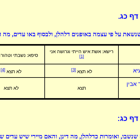
דף כג.
שאת על פי עצמה באופנים דלהלן, ולבסוף באו עדים, מה ד
רישא:
אשת איש הייתי וגרושה אני
סיפא:
נשבתי וטהורה
[1]
יא
[3]
[4]
לא תצא
לא תצא
אבין
תצא
לא תצא
דף כג:
 שנשבו, ואומרות כדלהלן, מה דינן, והאם מיירי שיש עדים ש