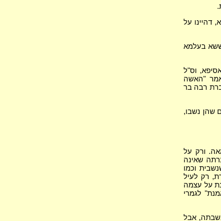
.
 דהיינו על
חששא בעלמא
יפא, וס"ל
אמר "האשה
ברת רבה בר
 שהן נשבו,
אה. ורק על
ברתה שאינה
נשבית וכמו
ת, רק לעיל
נת על עצמה
מנת" לגמרי
נשבתה, אבל