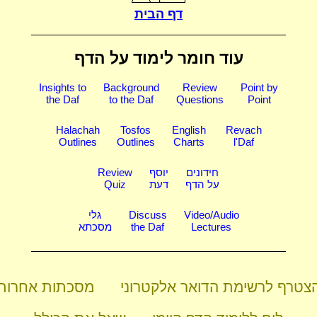
דף הבית
עוד חומר לימוד על הדף
Insights to
Background
Review
Point by
the Daf
to the Daf
Questions
Point
Halachah
Tosfos
English
Revach
Outlines
Outlines
Charts
l'Daf
חידונים
יוסף
Review
על הדף
דעת
Quiz
Video/Audio
Discuss
גלי
Lectures
the Daf
מסכתא
צטרף לרשימת הדואר אלקטרוני
מסכתות אחרות