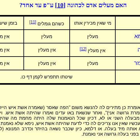
האם מעלים אדם לכהונה
[10]
ע"פ עד אחד?
[11]
מי שאין מכירין אותו
בזמן שיש
כשהם גומלים
א
מעלין
מעלין
אין מ
ה
[12]
אין מעלין
אין מ
אין מעלין
זר
מעלין
אין מעלין
אין מ
שיטתו תתפרש לקמן דף כו.
אומרת כן מתירים לה להנשא משום "הפה שאסר (שאמרה אשת איש היית
רת גרושה אני)", ואחר שנשאת באו עדים ואמרו שהיתה אשת איש. וי
 מבעלה השני או לא, דכיון שכל הנאמנות שלה היתה מחמת מה שהי
כשיו שאין אנו צריכים לה כדי לדעת שהיתה אשת איש, נימא שלא נאמנת 
א אותה מיד בעלה. או דלמא, כיון שכבר נשאה בהיתר וכדרב המנונא (
פני בעלה גרושה אני נאמנת.