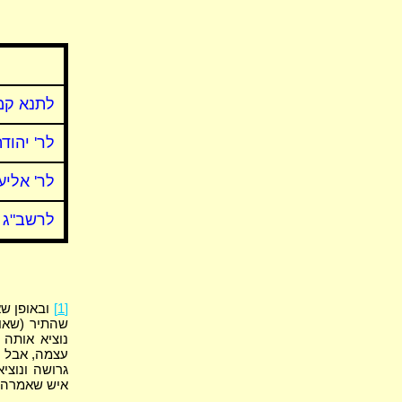
לתנא קמ
לר' יהוד
לר' אליע
לרשב"ג
[1]
ובאופן ש
שהתיר (שאומ
נוציא אותה
עצמה, אבל ע
גרושה ונוצי
איש שאמרה ב