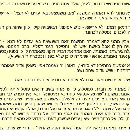
ום הפה שאסרה וכדלעיל, אולם עתה הנידון כשבאו עדים ואמרו שנשבית
 מתני להא דאמרה המשנה "ואם משנשאת באו עדים לא תצא" - ארישא,
 אשת איש אני וגרושה אני.
דמאן דמתני לא ארישא - כ"ש אסיפא" דבשבויה קילו, כיון שהוא רק 
לעכו"ם ונפסלה לכהונה.
בין מתני להא דאמרה המשנה "ואם משנשאת באו עדים לא תצא" - אס
יה הקילו אבל באשת איש לא. והסיקה הגמ' דפליגי ברב המנונא ש
 גירשתני נאמנת", האם אמר את דבריו דוקא כשאמרה לו כן בפניו (כס
אן אינה נאמנת), או אפי' שאמרה לו כן שלא בפניו (כסברת ר' אושעיא).
יא אנפשה כחתיכא דאיסורא", ובאופן זה נאמנת אפי' כשאין עדים שאומרים
דמתניתין שיש עדים שהם נשבו.
ן שיש עדים שנטמאו - גם בלא עדותה אנחנו יודעים שחברת טמאה.
ה נאמנת על חברת לפוסלה, כי עד אחד בשבויה אינו פוסל אותה לטמ
מנת משום ד"שויתא אנפשא כחתיכא דאיסורא". וכאן אין לפרש גבי ח
נו שאין אנחנו צריכים לעדותה ולעולם האשה טמאה ומיירי שיש עדים ש
רה השני, דסתם לשון "אינה נאמנת" פירושו שהדין הפוך ממה שאומר
 גם על עצמה - י"ל דאגב עצמה אמר גם על חברת, אבל כאן שהיא נאמ
ה הברייתא אינה נאמנת זה לגבי חברת, על כרחך פירושו "אינה נא
, ולכן על כרחך מיירי שאין עדים שנשבו, דאם יש מדוע לא טמאה חברת.
 אינה נאמנת כי אין לה "הפה שאסר הפה שהתיר" - דהרי יש עדים ש