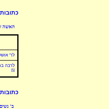
כתובות 
האשה שנ
לר' אושע
לרבה בר 
[5]
כתובות 
ב' נשים