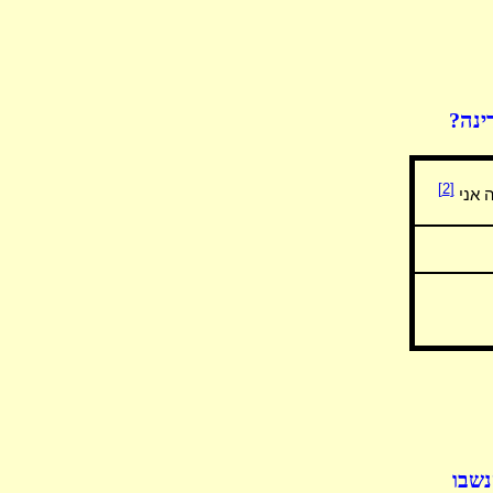
ינה?
[2]
 אני
נשבו