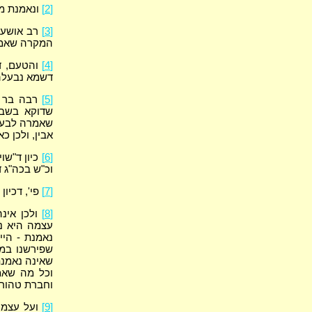
[2]
ונאמנת מש
[3]
רב אושעיא
המקרה שאמרה
[4]
והטעם, ד"
דשמא נבעלה 
[5]
רבה בר א
שדוקא בשבו
שאמרה לבעלה
אבין, ולכן כ
[6]
כיון ד"שו
וכ"ש בכה"ג 
[7]
פי', דכיו
[8]
ולכן אינ
עצמה היא נא
נאמנת - היי
שפירשנו במק
שאינה נאמנת
וכל מה שאמר
וחברת טהורה
[9]
ועל עצמה