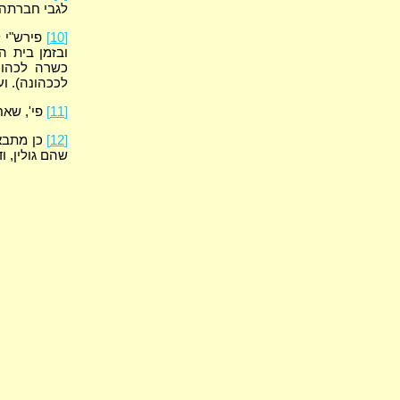
לגבי חברתה 
[10]
פירש"י ל
ובזמן בית 
כשרה לכהונ
לככהונה). וע
[11]
פי', שאח
[12]
כן מתבאר
שהם גולין, ו