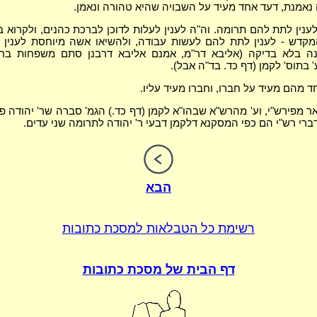
נאמנת, דעד אחד מעיד על השבויה שהיא טהורה ונאמן.
ענין לתת להם תרומה. וה"ה לענין לעלות לדוכן לברכת כהנים, ולקרוא ב
המקדש - לענין לתת להם לעשות עבודה, ולהשיאו אשה מיוחסת לענין
ה בלא בדיקה (אליבא דר"מ, אמנם אליבא דרבנן סתם משפחות בח
' בתוס' לקמן (דף כד. בד"ה אבל).
ד מהם מעיד על חברו, וחברו מעיד עליו.
 מפירש"י, וע' מהרש"א שבהו"א לקמן (דף כד.) הגמ' סברה שר' יהודה פל
דברי רש"י הם כפי המסקנא דלקמן דבעי ר' יהודה לתרומה שני עדים.
הבא
רשימת כל הטבלאות
למסכת כתובות
דף הבית של
מסכת כתובות