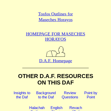
Tosfos Outlines for
Maseches Horayos
HOMEPAGE FOR MASECHES
HORAYOS
D.A.F. Homepage
OTHER D.A.F. RESOURCES
ON THIS DAF
Insights to
Background
Review
Point by
the Daf
to the Daf
Questions
Point
Halachah
English
Revach