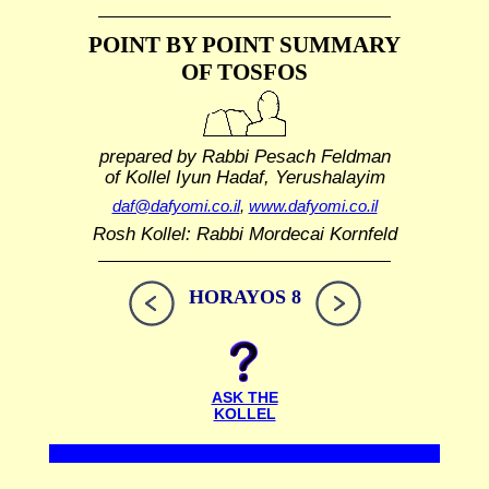
POINT BY POINT SUMMARY
OF TOSFOS
prepared by Rabbi Pesach Feldman
of Kollel Iyun Hadaf, Yerushalayim
daf@dafyomi.co.il
,
www.dafyomi.co.il
Rosh Kollel: Rabbi Mordecai Kornfeld
HORAYOS 8
ASK THE
KOLLEL