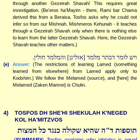
through another Gezeirah Shavah! This requires great
investigation. (Be'eros ha'Mayim - there, Rami bar Chama
derived this from a Beraisa. Tosfos asks why he could not
infer so from our Mishnah. Mishmeros Kehunah - it teaches
through a Gezeirah Shavah only when there is nothing else
to learn from the latter Gezeirah Shavah. Here, the Gezeirah
Shavah teaches other matters.)
ויש לומר דבתר מלמד [אזלינן] והמלמד חולין.
(e)
Answer:
(The restrictions of learning Lamed (something
learned from elsewhere) from Lamed apply only to
Kodshim.) We follow the Melamed (source), and [here] the
Melamed (Zaken Mamrei) is Chulin.
4)
TOSFOS DH SHE'HI SHEKULAH K'NEGED
KOL HA'MITZVOS
תוספות ד"ה שהיא שקולה כנגד כל המצות
(
SUMMARY:
Tosfos explains why idolatry is equal