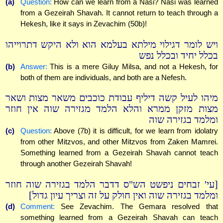
(a)
Question:
How can we learn from a Nasi? Nasi was learned
from a Gezeirah Shavah. It cannot return to teach through a
Hekesh, like it says in Zevachim (50b)!
ויש לומר דגילוי מילתא בעלמא הוא ולא היקש דתרוייהו
בכלל יחיד ובכלל נפש
(b)
Answer:
This is a mere Giluy Milsa, and not a Hekesh, for
both of them are individuals, and both are a Nefesh.
מיהו לעיל קשה דיליף עבודת כוכבים משאר מצות ושאר
מצות מזקן ממרא והלא הלמד מגזירה שוה אין חוזר
ומלמד בגזירה שוה
(c)
Question:
Above (7b) it is difficult, for we learn from idolatry
from other Mitzvos, and other Mitzvos from Zaken Mamrei.
Something learned from a Gezeirah Shavah cannot teach
through another Gezeirah Shavah!
[עי' זבחים ניפשט הש"ס דדבר הלמד בגזירה שוה חוזר
ומלמד בגזירה שוה ואין חולק על זה וצריך עיון גדול]
(d)
Comment:
See Zevachim. The Gemara resolved that
something learned from a Gezeirah Shavah can teach