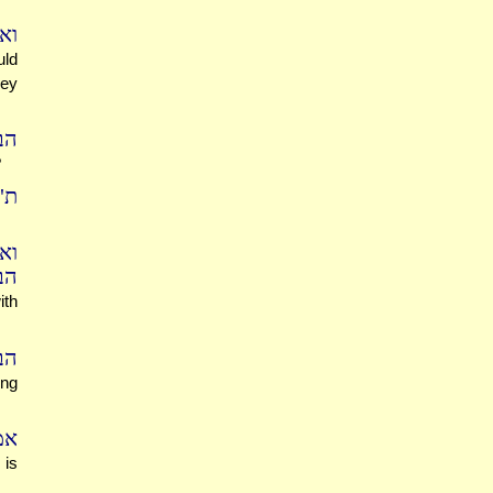
ואי
uld
hey
הבא
?
ת"
וא
הב
ith
הב
ong
אמ
is