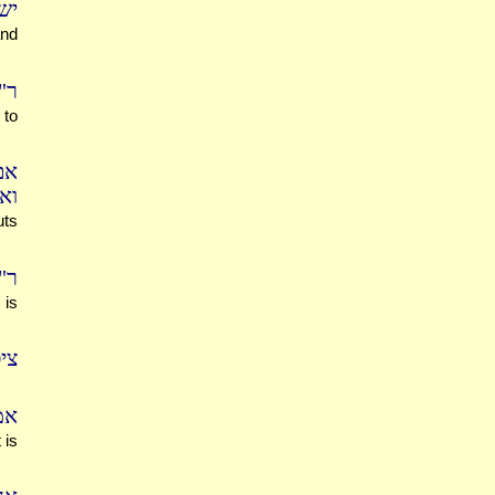
יש
and
ר"
 to
אם
וא
uts
ר"
 is
צי
א'
 is