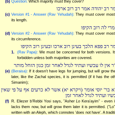
(b)
Question:
Which majority must they cover?
ר רב יהודה אמר רב רוב ארכו
(c)
Version #1 - Answer (Rav Yehudah):
They must cover most
its length.
מרי לה רוב הקיפו
(d)
Version #2 - Answer (Rav Yehudah):
They must cover most
its circumference.
ר רב פפא הלכך בעינן רוב ארכו ובעינן רוב הקיפו
1.
(Rav Papa):
We must be concerned for both versions. It
forbidden unless both majorities are covered.
ר אין לו עכשיו ועתיד לגדל לאחר זמן כגון הזחל מותר
(e)
(Beraisa):
If it doesn't have legs for jumping, but will grow t
later, like the Zachal species, it is permitted (if it has the ot
Simanim);
א בר' יוסי אומר (ויקרא יא) אשר לא כרעים אף על פי שאין ל
שיו ועתיד לגדל לאחר זמן
(f)
R. Eliezer b'Rebbi Yosi says, "Asher
Lo
Kera'ayim" - even if
lacks them now, but will grow them later it is permitted. ("Lo"
written with an Aleph, which connotes 'does not have'. A tradit