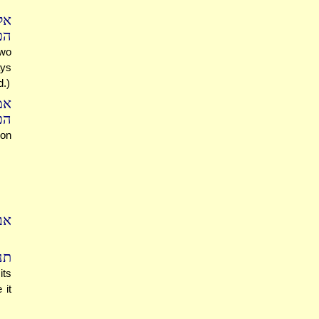
אל
הכ
two
ays
d.)
אמ
ה:
 on
]:
תנ
its
 it