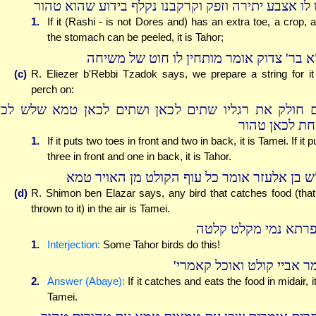
 לו אצבע יתירה וזפק וקרקבנו נקלף בידוע שהוא טהור
1.
If it (Rashi - is not Dores and) has an extra toe, a crop, 
the stomach can be peeled, it is Tahor;
א בר' צדוק אומר מותחין לו חוט של משיחה
(c)
R. Eliezer b'Rebbi Tzadok says, we prepare a string for it
perch on:
 חולק את רגליו שתים לכאן ושתים לכאן טמא שלש לכא
חת לכאן טהור
1.
If it puts two toes in front and two in back, it is Tamei. If it p
three in front and one in back, it is Tahor.
ש בן אלעזר אומר כל עוף הקולט מן האויר טמא
(d)
R. Shimon ben Elazar says, any bird that catches food (that
thrown to it) in the air is Tamei.
פרתא נמי מקלט קלטה
1.
Interjection:
Some Tahor birds do this!
מר אביי קולט ואוכל קאמרי
2.
Answer (Abaye):
If it catches and eats the food in midair, it
Tamei.