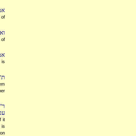
אמ
 of
וא
 of
אמ
 is
ת"
hem
her
ר"
עכ
 it
 is
ion