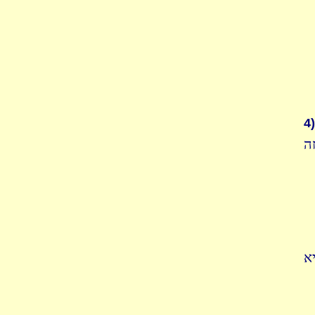
4)
ה
א