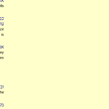
אח
lls
כמ
עו
zir
 is
א:
ey
les
ו':
the
מא