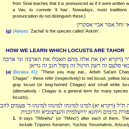
from Sinai teaches that it is pronounced as if it were written w
a Vav, to connote 'it has'. Nowadays, most traditions
pronunciation do not distinguish these.)
י זחל אמר אביי אסקרין
(g)
(Abaye):
'Zachal' is the species called 'Askrin'.
HOW WE LEARN WHICH LOCUSTS ARE TAHOR
ר (ויקרא יא) את אלה מהם תאכלו את הארבה וגו' ארבה ז
אי סלעם זה רשון חרגול זה ניפול חגב זה גדיאן
(a)
(Beraisa #1):
"These you may eat... Arbeh Sal'am Char
Chagav" - these refer (respectively) to red locust, yellow locu
gray locust (or long-horned Chagav) and small white loc
(alternatively - Chagav is a general term for many species
locusts).
 ת"ל (ויקרא יא) למינו למינהו למינהו למינהו ד' פעמים להבי
פורת כרמים ויוחנא ירושלמית והערצוביא והרזבנית
1.
It says "l'Minehu" (or "l'Mino") after each of them. Th
include Tzipores Keramim, Yuchna Yerushalmis, Artzuvi