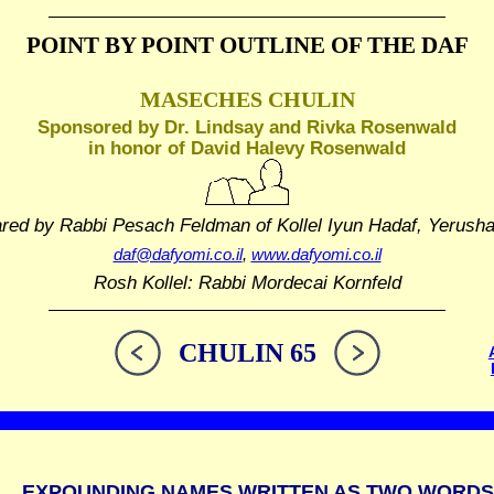
POINT BY POINT OUTLINE
OF THE DAF
MASECHES CHULIN
Sponsored by Dr. Lindsay and Rivka Rosenwald
in honor of David Halevy Rosenwald
ared by Rabbi Pesach Feldman
of Kollel Iyun Hadaf, Yerush
daf@dafyomi.co.il
,
www.dafyomi.co.il
Rosh Kollel: Rabbi Mordecai Kornfeld
CHULIN 65
EXPOUNDING NAMES WRITTEN AS TWO WORDS