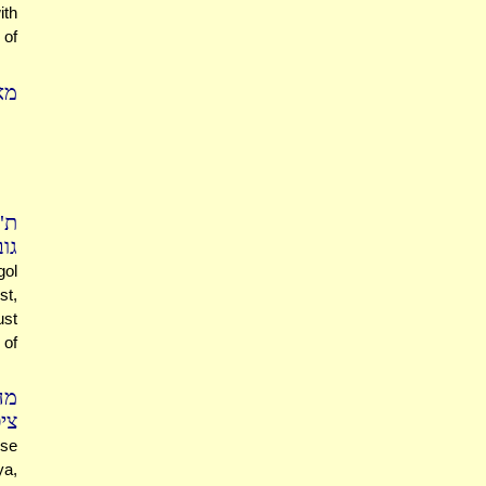
ith
 of
מא
ת"
גוב
gol
st,
ust
 of
מה
צי
ese
ya,