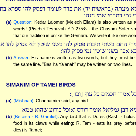
א מעתה (בראשית יד) את כדר לעומר דפסק להו ספרא בתר
י נמי דתרתי שמי נינהו
(a)
Question:
Kedar La'omer (Melech Eilam) is also written as 
words! (Pischei Teshuvah YD 275:8 - the Chasam Sofer s
that our tradition is unlike the Gemara. We write it like one wor
רי התם בשתי תיבות פסיק להו בשני שיטין לא פסיק להו אב
כא אפי' בשני שיטין נמי פסיק להו
(b)
Answer:
His name is written as two words, but they must be
the same line. "Bas ha'Ya'anah" may be written on two lines.
SIMANIM OF TAMEI BIRDS
אבל אמרו חכמים כל עוף [וכו'
(a)
(Mishnah):
Chachamim said, any bird...
יא רבן גמליאל אומר דורס ואוכל בידוע שהוא טמא
(b)
(Beraisa - R. Gamliel):
Any bird that is Dores (Rashi - holds 
food in its claws while eating; R. Tam - eats its prey before
dies) is Tamei;