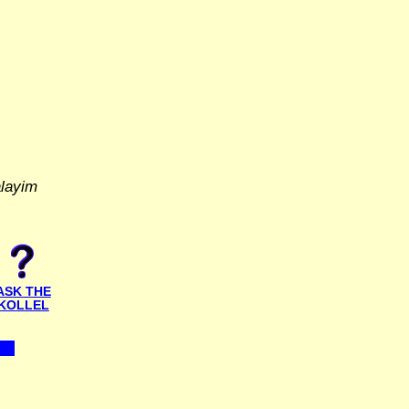
alayim
ASK THE
KOLLEL