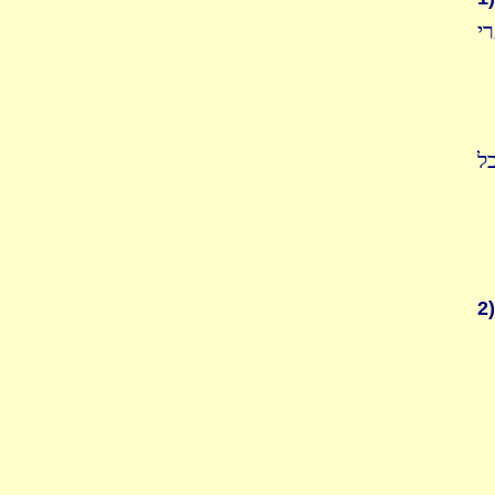
י
ל
2)