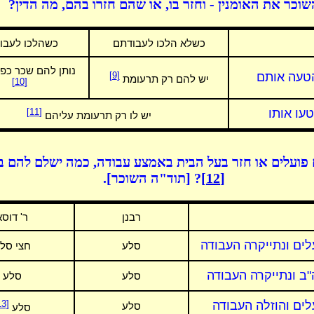
שוכר את האומנין - וחזר בו, או שהם חזרו בהם, מה הדין?
כשלא הלכו לעבודתם
כשהלכו לעבו
נותן להם שכר כפ
טעה אותם
[9]
יש להם רק תרעומת
[10]
עו אותו
[11]
יש לו רק תרעומת עליהם
 פועלים או חזר בעל הבית באמצע עבודה, כמה ישלם להם 
[12]
? [תוד"ה השוכר].
רבנן
ר' דוסא
לים ונתייקרה העבודה
סלע
חצי סל
ב ונתייקרה העבודה
סלע
סלע
לים והוזלה העבודה
[13]
סלע
סלע