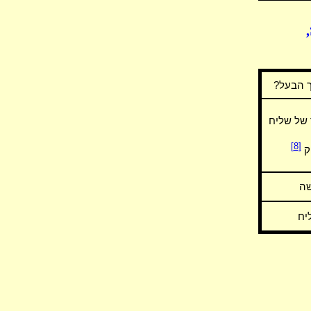
ך הבעל?
 של שליח
[8]
וק
שה
יח