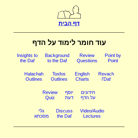
דף הבית
עוד חומר לימוד על הדף
Insights to
Background
Review
Point by
the Daf
to the Daf
Questions
Point
Halachah
Tosfos
English
Revach
Outlines
Outlines
Charts
l'Daf
חידונים
יוסף
Review
על הדף
דעת
Quiz
Video/Audio
Discuss
גלי
Lectures
the Daf
מסכתא