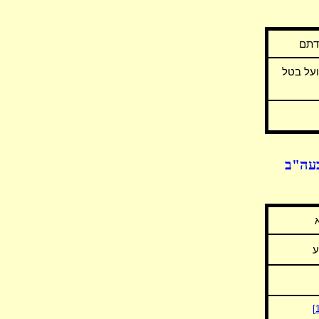
דתם
ועל בטל
בעה"ב
ע