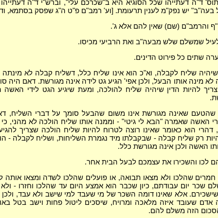
וס' ד"ה דעתייהו שכל הסוגיא היא ב"שכרכם עלי", וברש"י ד"ה דעתייה
בעה"ב" יש נפק"מ לענין תרעומת. [וע' רמב"ם פ"ט ה"ג שפסק בסתמא, ודו"
ף והרמב"ם (שם) שאין להם אלא ג'.
עיל שמשלם שלש מבעה"ב ואת הרביעי מכיסו.
רה שתים כל פירוט הדינים.
היה שליח לקבלה, וא"כ הוא אינו שליח כלל, דשליח קבלה לא מינתה 
לא מינה אותו הבעל, ולכן אפי' הגיע גט לידה אינה מגורשת. דאם היה סו
יך להיות הדין שיהיה שליח להולכה, ומעת שיגיע הגט לידי האשה 
ת.
 שהטעם שאינה מגורשת אינו משום שהבעל סומך על דברי השליח, דאפ
י האשה שאמרה "הבא לי גיטי" - וממנה אותו שליח הולכה לא מהני, כי
 דהרי הוא כאומר שאינו רוצה לטרוח להיות שליח הולכה שצריך להגי
יות רק שליח קבלה - שבקבלתו מיד נגמרת השליחות, ושליח לקבלה - הוא 
תו האשה ולכן אינה מגורשת כלל.
 לכו והשכירו את עצמכם לבעל הבית אחר.
ן חמרים שהלכו ולא מצאו תבואה, או פועלים שהלכו לשדה ומצאו אותה לח
 שכר יום עבודתם, כיון שכבר הוא אמצע היום עד שהלכו וחזרו - ולא י
ישכירם. אלא שאינו דומה השכר של מי שעבד למי שישב ולא עבד, ולכן
דם שעובד איזה מלאכה ומרויח, שיסכים ליטול פחות וישב בטל באות
הסכום הזה משלם להם.