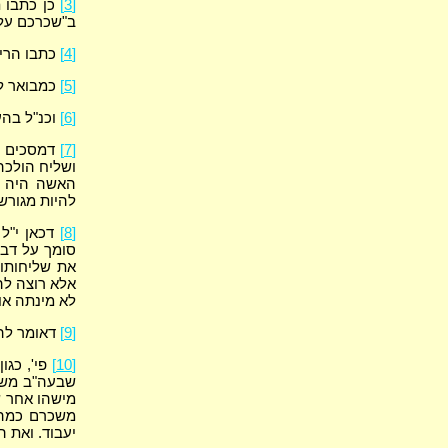
[3]
כן כתבו ת
ב"שכרכם על 
[4]
כתבו הרי"
[5]
כמבואר ל
[6]
וכנ"ל בהע
[7]
דמסכים שי
ושליח הולכה 
האשה היה צר
להיות מגורש
[8]
דכאן י"ל
סומך על דבר
את שליחותו,
אלא רוצה לה
לא מינתה או
[9]
דאומר להם
[10]
פי', כגו
שבעה"ב משלם
מישהו אחר ש
משכרם כמה א
יעבוד. ואת 