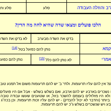
ב והוזלה העבודה
סלע
סלע וחצ
הלכו פועלים ומצאו שדה שהיא לחה מה הדין?
בדקו את השדה מבערב
לא בדקו את השד
קמא
[14]
נותן להם כפועל בטל
אמרי
[15]
נותן להם כפוע
לא נותן להם כלל
גמ' אין להם עליו תרעומות. ולתי' ב' יש להם תרעומות משום אל תמנע טוב.
נשכרים בארבע יש להם ארבע, ואם בשלש בשלש - אבל אם היו פועלים
ולא היו מזלזלים בעצמם להשכר בזול, או שטוענים שעשו עבודה טובה
יותר (והדבר לא יכול להבדק) - יש להם עליו זכות תרעומות. וכן בכה"ג 
ע ויש שנשכרים בשלש ג"כ יש להם תרעומות.