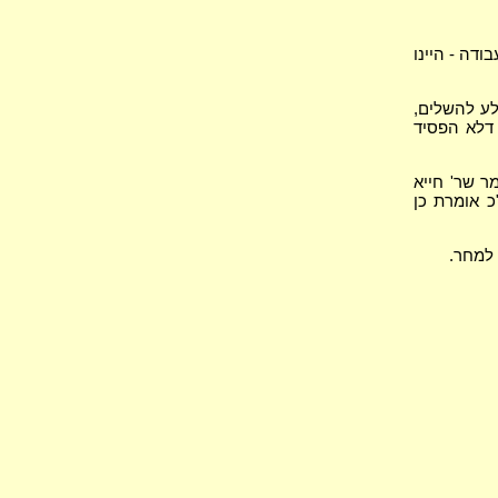
דה - היינו
לע להשלים,
 דלא הפסיד
ר שר' חייא
כ אומרת כן
 למחר.