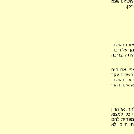
ו משמע שגם
ק].
אותו האשה,
מך על דיבור
היתה צריכה
י' אם היה
 השליח עקר
ע עד האשה,
אינו, דהרי
ה, אז הדין
וכלו למצוא
 מפחית להם
ו היום ולא