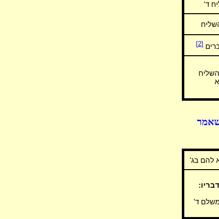
ח ד'
השליח
[2]
כרים
השליח
א
 שאמר
 להם בג'
בריו:
שלם ד'