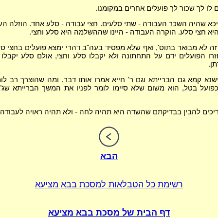
לו לך שכור לך פועלים אחרים במקומנו.
יכא שהיה השכר העבודה - שתי סלעים. חצי עבודה - סלע אחד. הוזלה העבו
 חצי סלע. הוקרה העבודה - היינו שההשלמה היא סלע וחצי.
 לא מבואר בתוס', ואף שלא מפסיד בעה"ב דהרי ימצא פועלים בחצי ס
זרו הפועלים ידם על התחתונה ולא יקבלו סלע וחצי, אולם סלע יקבלו
ן.
נא קמא גם הברייתא וגם ר' חייא אמרו אותו דבר, ומה שהוצרך רב לומ
פועל בטל, הוא משום שלא סיימו לומר לפניו את המשך הברייתא שג"
ריכים להבין בבדיקתם שהשדה היא תהיה לחה - ולא תהיה ראויה לעבודה
הבא
רשימת כל הטבלאות
למסכת בבא מציעא
דף הבית של
מסכת בבא מציעא