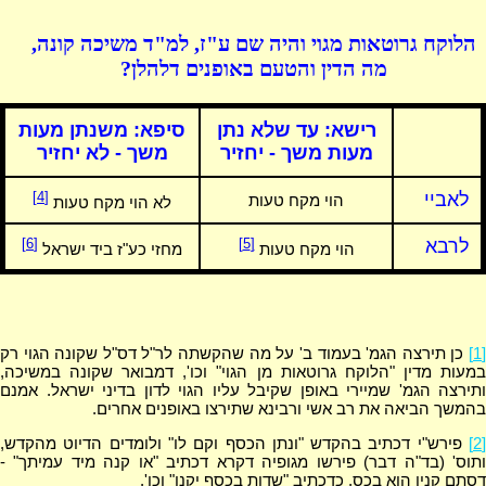
הלוקח גרוטאות מגוי והיה שם ע"ז, למ"ד משיכה קונה,
מה הדין והטעם באופנים דלהלן?
רישא:
עד שלא נתן
סיפא:
משנתן מעות
מעות משך - יחזיר
משך - לא יחזיר
לאביי
[4]
הוי מקח טעות
לא הוי מקח טעות
לרבא
[5]
[6]
הוי מקח טעות
מחזי כע"ז ביד ישראל
[1]
כן תירצה הגמ' בעמוד ב' על מה שהקשתה לר"ל דס"ל שקונה הגוי רק
במעות מדין "הלוקח גרוטאות מן הגוי" וכו', דמבואר שקונה במשיכה,
ותירצה הגמ' שמיירי באופן שקיבל עליו הגוי לדון בדיני ישראל. אמנם
בהמשך הביאה את רב אשי ורבינא שתירצו באופנים אחרים.
[2]
פירש"י דכתיב בהקדש "ונתן הכסף וקם לו" ולומדים הדיוט מהקדש,
ותוס' (בד"ה דבר) פירשו מגופיה דקרא דכתיב "או קנה מיד עמיתך" -
דסתם קנין הוא בכס, כדכתיב "שדות בכסף יקנו" וכו'.