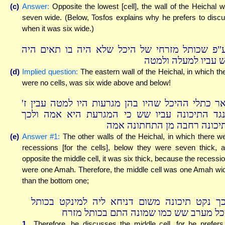
(c)
Answer:
Opposite the lowest [cell], the wall of the Heichal 
seven wide. (Below, Tosfos explains why he prefers to disc
when it was six wide.)
"פ שכותל מזרחי של היכל שלא היה בו תאים היה
 עביו למעלה ולמטה
(d)
Implied question:
The eastern wall of the Heichal, in which th
were no cells, was six wide above and below!
אר כתלי ההיכל שהיו בהן מגרעות היו למטה עבין ז
נגד התיכונה עביו שש כי המגרעת היא אמה ולכך
יכונה רחבה מן התחתונה אמה
(e)
Answer #1:
The other walls of the Heichal, in which there w
recessions [for the cells], below they were seven thick, 
opposite the middle cell, it was six thick, because the recessi
were one Amah. Therefore, the middle cell was one Amah wi
than the bottom one;
כך נקט תיכונה משום דניחא ליה למינקט בכותל
כל מערב שש כמו שמונה התם בכותל מזרח
1.
Therefore, he discusses the middle cell, for he prefers