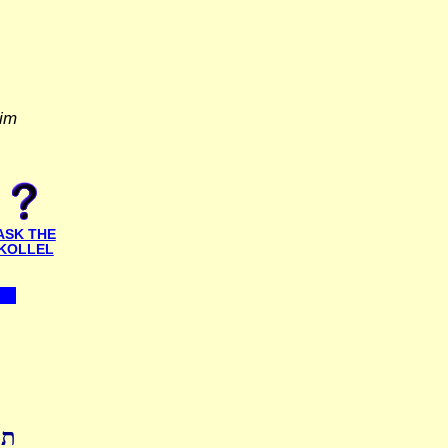
yim
ASK THE
KOLLEL
ת'