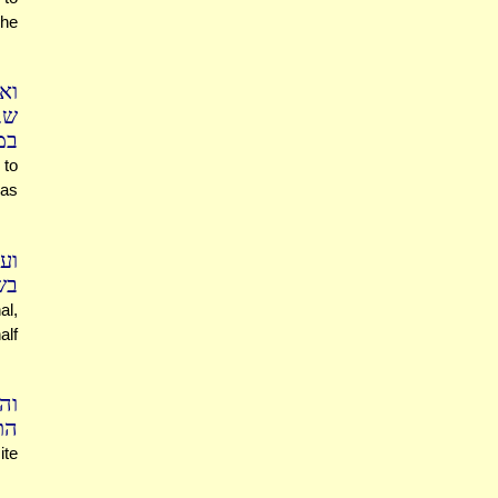
 he
וא
שב
במ
 to
was
וע
בש
al,
alf
וה
הת
ite