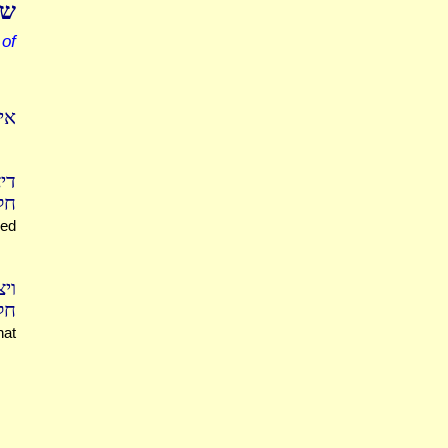
שמ
 of
אי
די
חל
ned
וי
חל.
hat