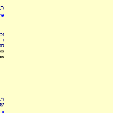
תו
he
וכ
די
ח.
ros
ros
תו
ש
 a