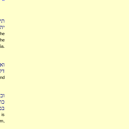
תי
.)
the
the
6a.
וא
דל
and
וכ
כת
ב.
 is
im,