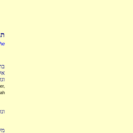
תו
he
בת
אל
וגו'
er,
nah
ונ
מש