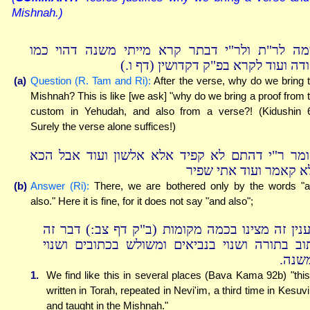
Mishnah.)
מה לר"ת ולר"י דבתר קרא מייתי משנה דהוי כמו
יהודה ועוד לקרא בפ"ק דקדושין (דף ו
(a)
Question (R. Tam and Ri):
After the verse, why do we bring 
Mishnah? This is like [we ask] "why do we bring a proof from 
custom in Yehudah, and also from a verse?! (Kidushin 
Surely the verse alone suffices!)
ומר ר"י דהתם לא קפיד אלא אלשון ועוד אבל הכא
א קאמר ועוד אתי שפיר
(b)
Answer (Ri):
There, we are bothered only by the words "
also." Here it is fine, for it does not say "and also";
ענין זה מצינו בכמה מקומות (ב"ק דף צב:) דבר זה
וב בתורה ושנוי בנביאים ומשולש בכתובים ושנוי
משנה
1.
We find like this in several places (Bava Kama 92b) "this
written in Torah, repeated in Nevi'im, a third time in Kesuv
and taught in the Mishnah."