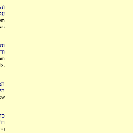
וה
על
tom
was
ו'
ור
tom
ix,
המ
הי
row
כד
רו
big