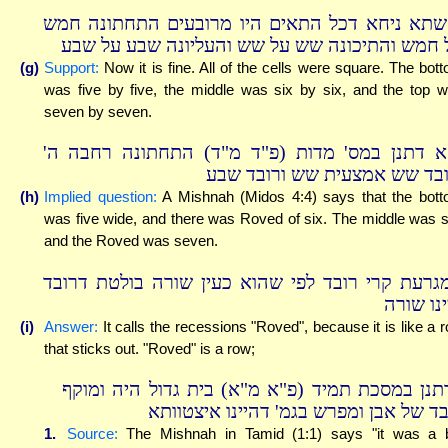
שתא ניחא דכל התאים היו מרובעים התחתונה חמש
 חמש והתיכונה שש על שש והעליונה שבע על שבע
(g)
Support:
Now it is fine. All of the cells were square. The bot
was five by five, the middle was six by six, and the top 
seven by seven.
הא דתנן במס' מדות (פ"ד מ"ד) התחתונה רחבה ה
ובד שש אמצעית שש ורובד שבע
(h)
Implied question:
A Mishnah (Midos 4:4) says that the bot
was five wide, and there was Roved of six. The middle was s
and the Roved was seven.
גרעת קרי רובד לפי שהוא כעין שורה בולטת דרובד
ינו שורה
(i)
Answer:
It calls the recessions "Roved", because it is like a 
that sticks out. "Roved" is a row;
תנן במסכת תמיד (פ"א מ"א) בית גדול היה ומוקף
בד של אבן ומפרש בגמ' דהיינו איצטוותא
1.
Source:
The Mishnah in Tamid (1:1) says "it was a 