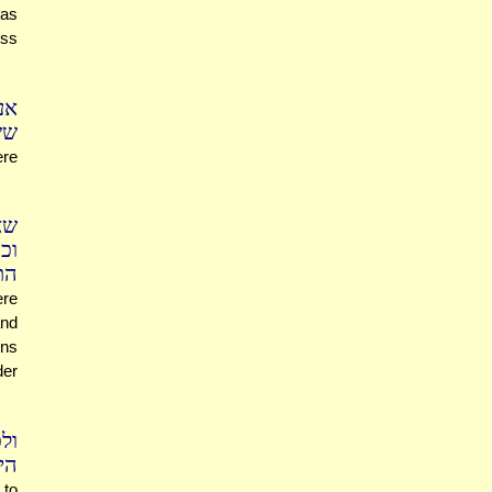
was
uss
אע
שש
ere
ש'
וכ
הת
ere
and
ons
der
ול
הי
 to