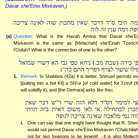
Davar she'Eino Miskaven.)
מה היכי ס''ד דדבר שאין מתכוין שוה לאינה צריכה
ופה דמה ענין זה לזה
(a)
Question:
What is the Havah Amina that Davar she'Ei
Miskaven is the same as [Melachah] she'Einah Tzeric
l'Gufah? What is the connection of one to the other?
פ' כירה (שבת מב.) ניחא טפי גבי הא דשרי שמואל
ילו שיעור לצרף דפריך התם כה''ג
1.
Remark:
In Shabbos (42a) it is better. Shmuel permits e
[putting into a hot Kli] a Shi'ur [of cold water] for Tziruf (t
will solidify it), and [the Gemara] asks like this;
צי למימר דס''ד דלא הוה שרי ר''ש דבר שאין
כוין לכתחילה אי לאו משום דאית ביה תרתי
וה נמי מלאכה שאינה צריכה לגופה
i.
One can say that one might have thought that R. Shi
would not permit Davar she'Eino Miskaven l'Chatchilah,
not for two [reasons to be lenient] - it is also Melac