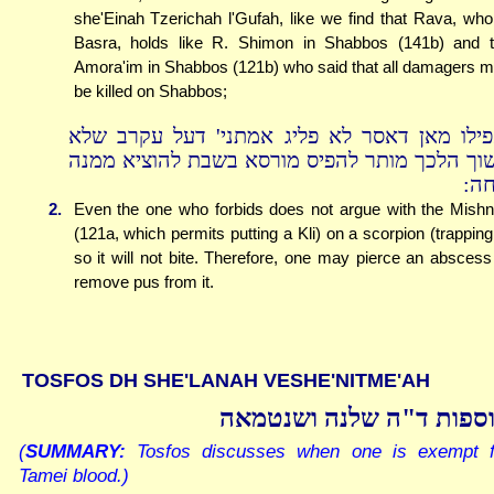
she'Einah Tzerichah l'Gufah, like we find that Rava, who
Basra, holds like R. Shimon in Shabbos (141b) and 
Amora'im in Shabbos (121b) who said that all damagers 
be killed on Shabbos;
פילו מאן דאסר לא פליג אמתני' דעל עקרב שלא
וך הלכך מותר להפיס מורסא בשבת להוציא ממנה
יחה
2.
Even the one who forbids does not argue with the Mish
(121a, which permits putting a Kli) on a scorpion (trapping 
so it will not bite. Therefore, one may pierce an abscess
remove pus from it.
TOSFOS DH SHE'LANAH VESHE'NITME'AH
ספות ד"ה שלנה ושנטמאה
(
SUMMARY:
Tosfos discusses when one is exempt f
Tamei blood.)