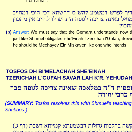
from a hair."
ריך לפרש דמשמע להש''ס דהשתא דכי היכי דמחייב
ואל באינה צריכה לגופה ה''נ יש לו לחייב אין מתכוין
תכוין
(b)
Answer:
We must say that the Gemara understands now t
just like Shmuel obligates she'Einah Tzerichah l'Gufah, likew
he should be Mechayev Ein Miskaven like one who intends.
TOSFOS DH BI'MELACHAH SHE'EINAH
TZERICHAH L'GUFAH SAVAR LAH K'R. YEHUDA
ספות ד"ה במלאכה שאינה צריכה לגופה סבר
 כרבי יהודה
(
SUMMARY:
Tosfos resolves this with Shmuel's teaching
Shabbos.)
הקשה בהלכות גדולות דבשמעתא קמייתא דשבת (דף ג