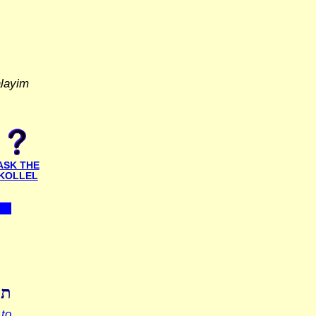
alayim
ASK THE
KOLLEL
תו
to