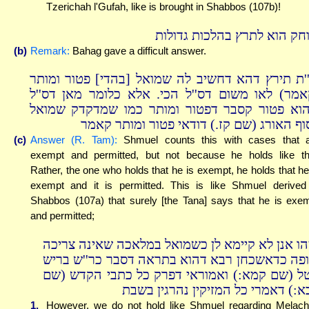
Tzerichah l'Gufah, like is brought in Shabbos (107b)!
וחק הוא לתרץ בהלכות גדולות
(b)
Remark:
Bahag gave a difficult answer.
''ת תירץ דהא דחשיב לה שמואל [בהדי] פטור ומותר
(מר) לאו משום דס''ל הכי. אלא כלומר מאן דס''ל
וא פטור קסבר דפטור ומותר כמו שמדקדק שמואל
וף האורג (שם קז.) דודאי פטור ומותר קאמר
(c)
Answer (R. Tam):
Shmuel counts this with cases that 
exempt and permitted, but not because he holds like th
Rather, the one who holds that he is exempt, he holds that he
exempt and it is permitted. This is like Shmuel derived
Shabbos (107a) that surely [the Tana] says that he is exe
and permitted;
הו אנן לא קיימא לן כשמואל במלאכה שאינה צריכה
ופה כדאשכחן רבא דהוא בתראה דסבר כר''ש בריש
טל (שם קמא:) ואמוראי דפרק כל כתבי הקדש (שם
א:) דאמרי כל המזיקין נהרגין בשבת
1.
However, we do not hold like Shmuel regarding Melac