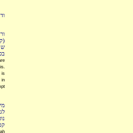
וד
ור
קא
שה
בס
are
is.
 is
 in
mpt
מי
לג
נו
קכ
hah