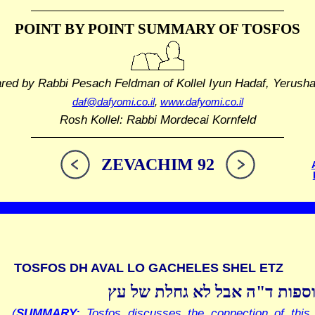
POINT BY POINT SUMMARY
OF TOSFOS
ared by Rabbi Pesach Feldman
of Kollel Iyun Hadaf, Yerush
daf@dafyomi.co.il
,
www.dafyomi.co.il
Rosh Kollel: Rabbi Mordecai Kornfeld
ZEVACHIM 92
TOSFOS DH AVAL LO GACHELES SHEL ETZ
ספות ד"ה אבל לא גחלת של עץ
(
SUMMARY:
Tosfos discusses the connection of this 