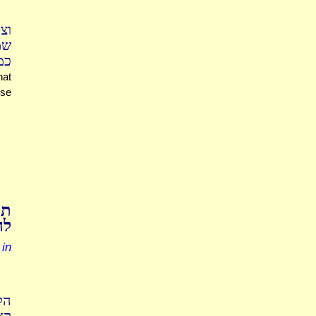
וצ
שמ
כמ
hat
ise
H
תו
לה
 in
.)