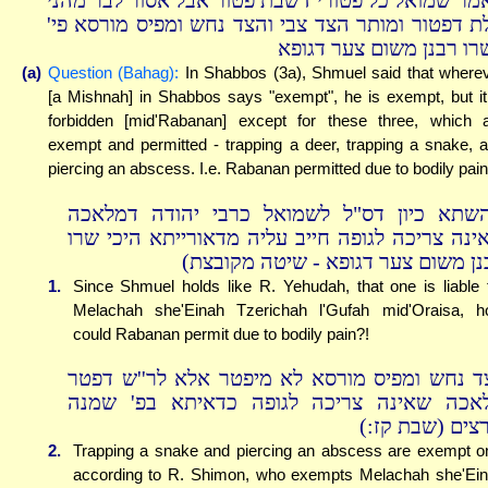
מר שמואל כל פטורי דשבת פטור אבל אסור לבר מהני
לת דפטור ומותר הצד צבי והצד נחש ומפיס מורסא פי
רו רבנן משום צער דגופא
(a)
Question (Bahag):
In Shabbos (3a), Shmuel said that where
[a Mishnah] in Shabbos says "exempt", he is exempt, but it
forbidden [mid'Rabanan] except for these three, which 
exempt and permitted - trapping a deer, trapping a snake, 
piercing an abscess. I.e. Rabanan permitted due to bodily pain
(שתא כיון דס"ל לשמואל כרבי יהודה דמלאכה
ינה צריכה לגופה חייב עליה מדאורייתא היכי שרו
בנן משום צער דגופא - שיטה מקובצת
1.
Since Shmuel holds like R. Yehudah, that one is liable 
Melachah she'Einah Tzerichah l'Gufah mid'Oraisa, 
could Rabanan permit due to bodily pain?!
ד נחש ומפיס מורסא לא מיפטר אלא לר''ש דפטר
אכה שאינה צריכה לגופה כדאיתא בפ' שמנה
שרצים (שבת קז
2.
Trapping a snake and piercing an abscess are exempt o
according to R. Shimon, who exempts Melachah she'Ei