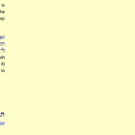
 is
the
may
וא
תש
ל:
nah
it)
 to
תו
or