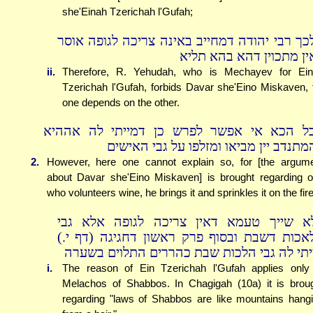
she'Einah Tzerichah l'Gufah;
כך רבי יהודה דמחייב באינה צריכה לגופה אוסר
ין מתכוין דהא בהא תליא
ii.
Therefore, R. Yehudah, who is Mechayev for Ei
Tzerichah l'Gufah, forbids Davar she'Eino Miskaven, 
one depends on the other.
ל הכא אי אפשר לפרש כן דמייתי לה אההיא
מתנדב יין מביאו ומזלפו על גבי האישים
2.
However, here one cannot explain so, for [the argum
about Davar she'Eino Miskaven] is brought regarding 
who volunteers wine, he brings it and sprinkles it on the fire
א שייך טעמא דאין צריכה לגופה אלא גבי
מלאכות דשבת ובסוף פרק ראשון דחגיגה (דף י
יתי לה גבי הלכות שבת כהררים התלוים בשערה
i.
The reason of Ein Tzerichah l'Gufah applies only
Melachos of Shabbos. In Chagigah (10a) it is brou
regarding "laws of Shabbos are like mountains hang