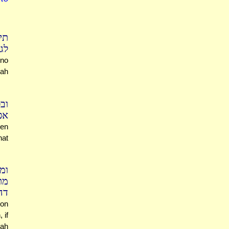
תי
לג
no
hah
וב
אפ
ven
hat
ומ
מת
דה
mon
 if
hah