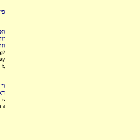
פי
וא
זו
וז
ng?
say
it,
וי
:)
 is
 it