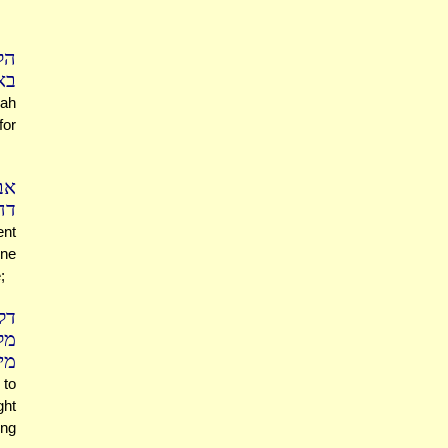
הל
בא
nah
for
אב
דה
ent
one
;
דל
.)
מי
 to
ght
ing