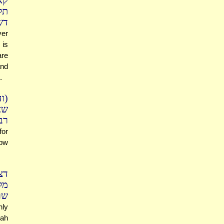
קא
ת'
דש
ver
 is
are
and
.
וה
שא
ר)
for
how
דצ
מל
:)
nly
nah