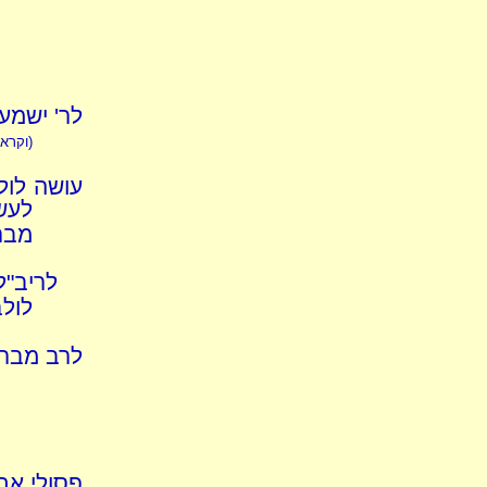
לר' ישמעא
(וקרא
עושה לול
לעש
מברך
לריב"ל
לולב
לרב מברך
פסולי את