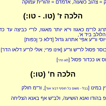
ק = צהוב כשעוה, אדמדם = זהורית עמוקה
הלכה ז' (טו. - טו:)
וג לר"מ כאגוז וי"א יותר מאגוז, לר"י כביצה עד כד
לולב ביד א',
יוסי ור"ע אפי' אתרוג גדול [דלא כ'
ו
כפות]
סר פסול לר"ש ור"ע [אינו פרי; אולי לר"ע דלאו הדר]
 או ככדור פסול [
]
לאו הדר
הלכה ח' (טו:)
ן במינו [
], ור"מ חולק
בבלי - משום בל תוסיף דבעי אגד
פ בהודו ואנא הושיעה, ולב"ש אף באנא הצליחה