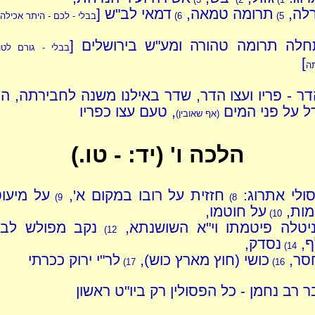
לה,
תרומה טמאה,
דמאי לב"ש [
5)
6)
בבלי - לכם - היתר אכילה
לה תרומה טהורה ומע"ש בירושלים [
בבלי - גורם לטו
]
ה
דר - פריו ועצו הדר, שדר באילנו משנה לחבירתה, ה
ל על פני המים
, טעם עצו כפריו
(אף שאובין)
הלכה ו' (יד: - טו.)
ולי אתרוג:
חזזית על רובו במקום א',
על מיעו
9)
8)
מות,
על חוטמו,
10)
יטלה פיטמתו וי"א השושנתא,
נקב מפולש לב
12)
ף,
נסדק,
14)
סר,
כושי (חוץ מארץ כוש),
לר"י ירוק ככרתי
17)
16)
ר רב נחמן - כל הפסולין רק ביו"ט ראשון