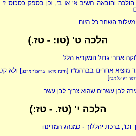
ולכה והובאה חשיב א' או ב', וכן בספק כסכוס ז' ס
 מעלות השחר כל היום
הלכה ט' (טו: - טז.)
וקה אחרי גדול המקריא הלל
 מוציא אחרים בברהמ"ז [
] ולא קטן
חייבין מדאו'; ברהמ"ז מרבנן
]
ינוך רק על אביו
רה לבן עשרים שהוא צריך לבן עשר
הלכה י' (טז. - טז:)
 וכו', ברכת יהללוך - כמנהג המדינה