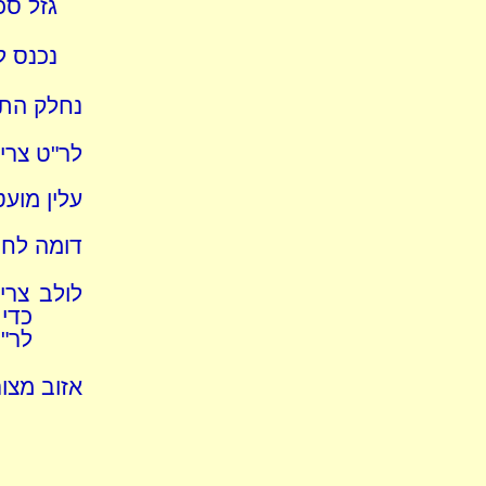
גזל סכ
נכנס ל
נחלק הת
לר"ט צריך
עלין מוע
דומה לחר
לולב צרי
כדי 
לר"
אזוב מצו