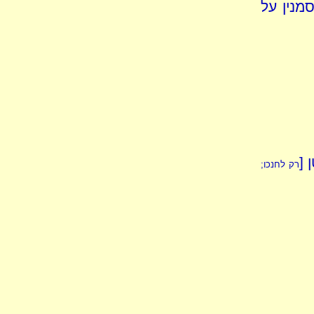
מנין על
 [
רק לחנכו;