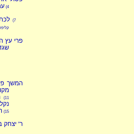
ער
4)
לכתח
7)
קליפת
פרי עץ ה
שגד
המשך פס
מקו
נ
11)
נקל
ח
15)
ר' יצחק ב