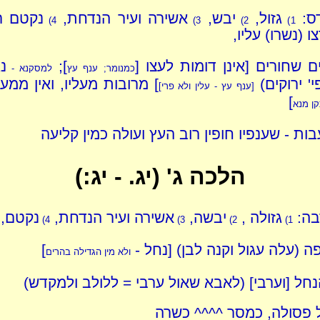
דס:
גזול,
יבש,
אשירה ועיר הנדחת,
נקטם ר
4)
3)
2)
1)
ו (נשרו) עליו,
ם שחורים [אינן דומות לעצו [
];
נ
כמנומר; ענף עץ
למסקנא -
י' ירוקים)
] מרובות מעליו, ואין ממעט
[
ענף עץ - עלין ולא פרי
]
]
ן מנא
ות - שענפיו חופין רוב העץ ועולה כמין קליעה
הלכה ג' (יג. - יג:)
בה:
גזולה ,
יבשה,
אשירה ועיר הנדחת,
נקטם,
4)
3)
2)
1)
 (עלה עגול וקנה לבן) [נחל -
]
ולא מין הגדילה בהרים
נחל [וערבי] (לאבא שאול ערבי = ללולב ולמקדש)
 פסולה, כמסר ^^^^ כשרה