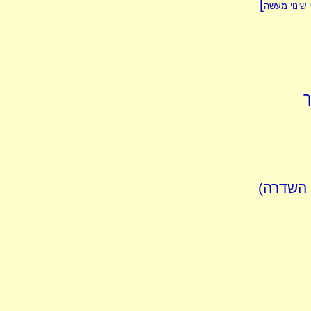
]
 שינוי מעשה
ך
 השדרה)