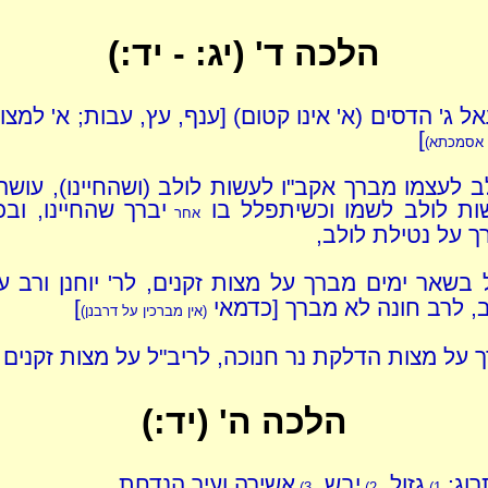
הלכה ד' (יג: - יד:)
ל ג' הדסים (א' אינו קטום) [ענף, עץ, עבות; א' למצוה 
]
 אסמכתא)
ב לעצמו מברך אקב"ו לעשות לולב (ושהחיינו), עושה
ות לולב לשמו וכשיתפלל בו
יברך שהחיינו, ובכ
אחר
 על נטילת לולב,
 בשאר ימים מברך על מצות זקנים, לר' יוחנן ורב ע
, לרב חונה לא מברך [כדמאי
]
(אין מברכין על דרבנן)
 על מצות הדלקת נר חנוכה, לריב"ל על מצות זקנים
הלכה ה' (יד:)
רוג:
גזול,
יבש,
אשירה ועיר הנדחת,
3)
2)
1)