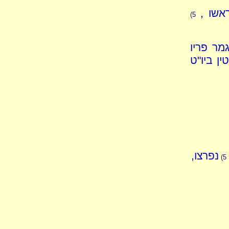
אשו ,
5)
גמר פריו
ין ביו"ט
נפרצו,
5)