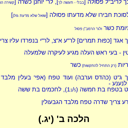
ך לריב"ל פסולה [
], לר' יוחנן כשרה [
בבלי - תעשה לך
קשירה הוי
סוכת חבירו שלא מדעתו פסולה [
]
שואל שלא מדעת גזלן
יומת כשר
ולגי' הרמב"ן פסול
 אגד [כפוּת תמרים] לר"ע א"צ, לר"י בנפרדו עליו צרי
טין - בעי ראש העלה מגיע לעיקרה שלמעלה
יות
כשר
(רק התחיל להתקשות)
ך ג"ט (כהדס וערבה) ועוד טפח (אפי' בעלין מלבד
לנענע -
ט בטפח בת חמשה (1
/
), לחכמים בת ששה
1
5
רע צריך שדרה טפח מלבד הגבעולין
הלכה ב' (יג.)