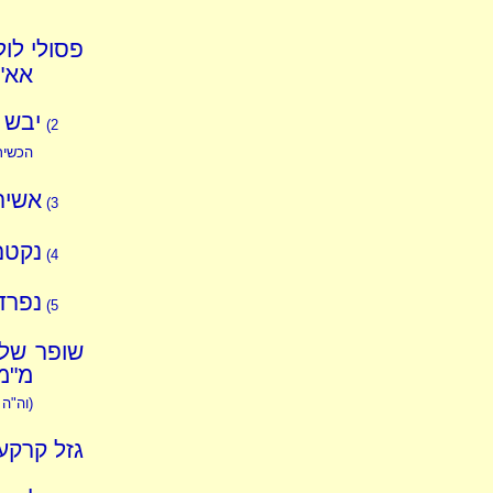
פסולי לו
אא"כ
יבש 
2)
הכשיר
אשיר
3)
נקטם
4)
נפרדו
5)
שופר של 
מ"מ;
(וה"ה 
גזל קרקע