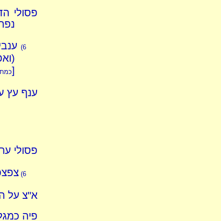
פסולי ה
נפרצ
ענבי
6)
(ואפ
[
כמתק
ענף עץ עב
פסולי ער
צפצפה
6)
א"צ על ה
פיה כמגל