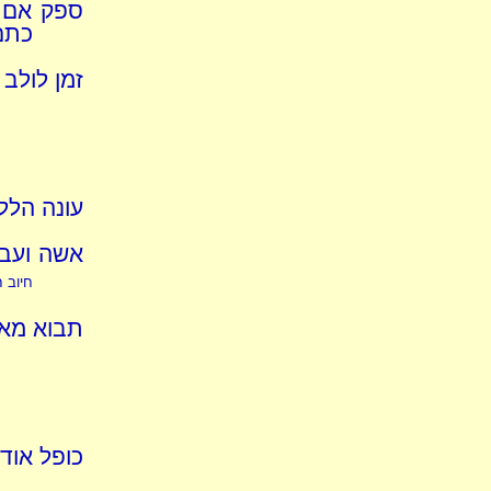
ספק אם ה
כתם
זמן לולב
עונה הלל
אשה ועבד
חיוב ח
תבוא מאי
כופל אודך