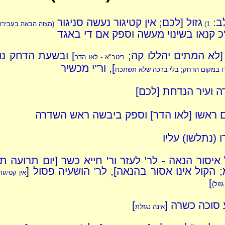
לב:
גזול [לכם; אין קטיגור נעשה סניגור
1)
(מצוה הבאה בעבירה
 קנאו בשינוי מעשה וספק אם די באגד
[לא המתים יהללו קה;
] ובשעת הדחק נו
ריטב"א - לאו הדר
], ור"י מכשיר
ו במקום הדחק; בלי ברכה שלא תשתכח
ה ועיר הנדחת [לכם]
 ראשו [לאו הדר] וספק ביבשה ראש השדרה
 (נתלשו) עליו
איסור הנאה - לר' לעזר ור' חייא כשר [יום תרועה ת
 הקול אינו אסור בהנאה], לר' הושעיה פסול [
אין קטיגו
]
גזול)
 סוכה כשרה [
]
אינה נגזלת