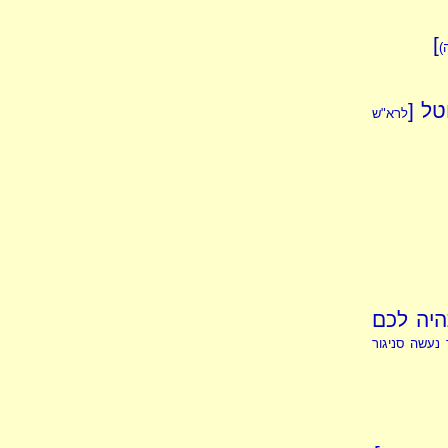
]
)
טל [
לרא"ש
היה לכם
ר נעשה סניגור