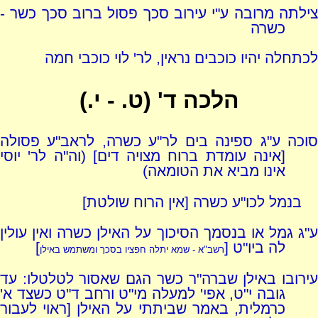
צילתה מרובה ע"י עירוב סכך פסול ברוב סכך כשר -
כשרה
לכתחלה יהיו כוכבים נראין, לר' לוי כוכבי חמה
הלכה ד' (ט. - י.)
סוכה ע"ג ספינה בים לר"ע כשרה, לראב"ע פסולה
[אינה עומדת ברוח מצויה דים] (וה"ה לר' יוסי
אינו מביא את הטומאה)
בנמל לכו"ע כשרה [אין הרוח שולטת]
ע"ג גמל או בנסמך הסיכוך על האילן כשרה ואין עולין
לה ביו"ט [
]
רשב"א - שמא יתלה חפציו בסכך ומשתמש באילן
עירובו באילן שברה"ר כשר הגם שאסור לטלטלו: עד
גובה י"ט, אפי' למעלה מי"ט ורחב ד"ט כשצד א'
כרמלית, באמר שביתתי על האילן [ראוי לעבור