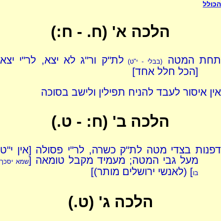
הכולל
הלכה א' (ח. - ח:)
חת המטה
לת"ק ור"ג לא יצא, לר"י יצא
(בבלי - י"ט)
[הכל חלל אחד]
אין איסור לעבד להניח תפילין ולישב בסוכה
הלכה ב' (ח: - ט.)
דפנות בצדי מטה לת"ק כשרה, לר"י פסולה [אין י"ט
מעל גבי המטה; מעמיד מקבל טומאה [
שמא יסכך
] (לאנשי ירושלים מותר)]
בו
הלכה ג' (ט.)