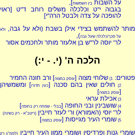
על השבות
],
בין השמשות
בגבוה י"ט וכלכלה משלים רוחב ד"ט [ראוי
להופכה על צדה ולבטל הרה"י]
מותר להשתמש בצידי אילן בשבת (ולא על גבה,
ולא
),
על סכך/כלכלה שעל גבה
לר' יוסה לר"ש בן אלעזר מותר ולחכמים אסור
הלכה ה' (י. - י:)
פטורים:
שלוחי מצוה [
] ורב חונה החמיר
1)
עוסק במצוה
חולים שאין בהם סכנה [
] ומשמשיהן
2)
כעין תדורו
]
[
עוסק במצוה
אכילת עראי
3)
שושבינין ובני החופה [
]
4)
בבלי - שמחה רק בחופה
לר' יוסי (האמורא) ור' לעזר חייבין
(ריטב"א - רק בשינה)
שומרי העיר מגייסות [
]
5)
עוסק במצוה
שומרי גנות ופרדיסין ושומרי ממון העיר חייבין
(לפמ"ג רק