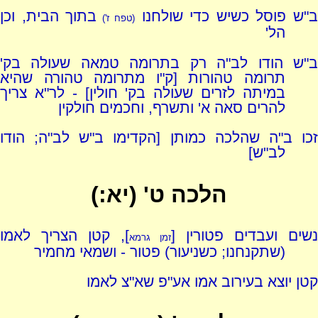
"ש פוסל כשיש כדי שולחנו
בתוך הבית, וכן
(טפח ז')
הל'
ב"ש הודו לב"ה רק בתרומה טמאה שעולה בק'
תרומה טהורות [ק"ו מתרומה טהורה שהיא
במיתה לזרים שעולה בק' חולין] - לר"א צריך
להרים סאה א' ותשרף, וחכמים חולקין
זכו ב"ה שהלכה כמותן [הקדימו ב"ש לב"ה; הודו
לב"ש]
הלכה ט' (יא:)
נשים ועבדים פטורין [
], קטן הצריך לאמו
זמן גרמא
(שתקנחנו; כשניעור) פטור - ושמאי מחמיר
קטן יוצא בעירוב אמו אע"פ שא"צ לאמו