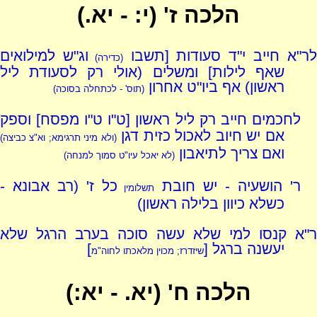
הלכה ז' (י: - יא.)
ר"א חייב י"ד סעודות [תשבו
וג"ש למילואים
(כדירה)
שאף לילות] ומשלים (אולי רק לסעודת ליל
ראשון) אף ביו"ט אחרון
(תוס' - לכתחלה בסוכה)
לחכמים חייב רק ליל ראשון [ט"ו ט"ו מפסח] וספק
אם יש חיוב לאכול כזית דגן
(ולא מיני תרגימא; וא"צ כביצה)
ואם צריך לתיאבון
(לא יאכל עיו"ט סמוך למנחה)
ר' הושעיה - יש חובת
כל ז' (רב אבונא -
תשלומין
כשלא כיוון בלילה ראשון)
ר"א קנסו למי שלא עשה סוכה בערב הרגל שלא
יעשנה ברגל [
]
שיזדרז; מכוין מלאכתו לחוה"מ
הלכה ח' (יא. - יא:)