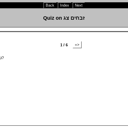
Back
Index
Next
Quiz on זבחים צג
=>
1 / 6
לגין of מי חטאת passes through טמא air space. Is it טמא?