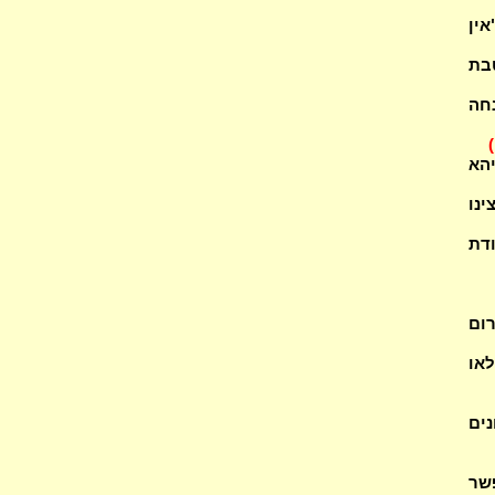
ין
 הטבת
חה
)
יהא
מצרף (2)? מתי מצינו
ודת
רום
או
עונים
שר