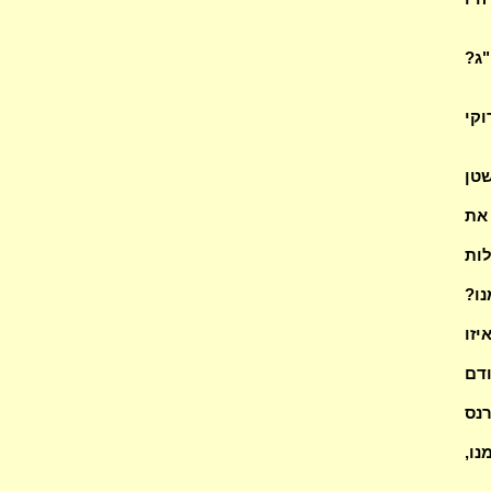
"ג?
קי
טן
את
לות
נו?
יזו
 פייס (2)? כל הקודם
2)? מנ"ל דפרנס
נו,