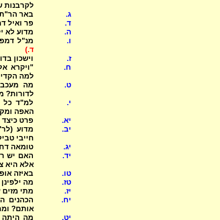
לקרבנות של
ג.
באר הר"ת 
ד.
פר ואיל ד
ה.
מדוע לא יל
ו.
מנ"ל דמפרישים כה"ג לפ
ד.)
ז.
וישכון בדו
ח.
למה הקדים
ט.
לדורות? מ
י.
למ"ד כל ה
האפה ומק
יא.
פרט כיצד 
יב.
מדוע (לר"
חייבי טבי
יג.
טומאה דחו
יד.
האם יש רא
אלא היא צ
טו.
באיזה אופנ
טז.
מה ילפינן
יז.
מתי מזים על כה"ג 
יח.
הכהנים הנ
אותם? ומת
יט.
מה היתה 