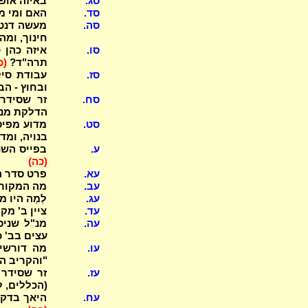
סג.
באיזה אופן
סד.
האם ומי מ
סה.
מעשה דנטל
חינוך, ומ
סו.
איזה כהן 
תרה"ד?
(כ
סז.
עבודת סיל
ובחוץ - הב
סח.
זר שסידר 
הדלקת מנו
סט.
מדוע מפיסי
בנויה, ומד
ע.
בפייס השנ
(כה)
עא.
פרט סדר הו
עב.
מה המקור 
עג.
לְמַה היו 
עד.
ציין ב' מ
עה.
עצים בב' 
עו.
מה דורשים
"והקריב ה
עז.
זר שסידר 
(הכללים, 
עח.
היאך בדקו אם 