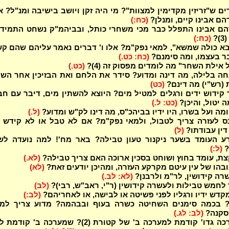
ם ש"זריזין מקדימין למצוות"? מי היה זקן ויושב בישיבה ומנ"ל? א
ם אבינו קיים, ומנלן?
(כח:)
ם אבינו התפלל כבר מכי משחרי כותל, ובביהמ"ק נשחט התמיד 
?
(כח:)
בא כולה שמשא", למאי נפק"מ? אלו ו' דברים נאמר עליהם שהם ק
ר בעצמו, ומה סימנם?
(כח: כט.)
אילת השחר" מה לומדים מפסוק זה (4)?
(כט.)
ה בלילה, מה דינה ומדוע? סידר את הלחם ואת הבזיכין אחר הש
 (רש"י) מה דינם?
(כט)
 קידוש ידים ורגלים למטיל מים? היוצא להשתין מים, דיבר עם חב
ה יטול, והיכן?
(כט: ל.)
ה ועל בשרו, היו ידיו בביהכ"ס, מה דינו לק"ש ומדוע?
(ל.)
ס לעזרה צריך לטבול, ולמאי נפק"מ? אם לא טבל או לא קידש י
 דין עבודתו?
(ל)
ע העומד בשער ניקנור טעון טבילה? באר מח'! למה נועדה לש
?
(ל:)
ת, עומד בחוץ ושוחט בסכין ארוכה האם צריך טבילה?
(לא.)
ובהו של עין עיטם מקרקע העזרה, ומהיכן יודעים זאת?
(לא)
שרה קידושין, לר"מ ולרבנן?
(לא: לב.)
לחמש טבילות ולעשרה קידושין (ר"י, ראב"ש, רבי)?
(לב)
קדש ידיו ורגליו לפני פשיטה או לבישה, או לאחריהם?
(לב:)
? בכמה סימנים השחיטה כשרה בעוף ובבהמה? מדוע צריך למר
סקנה?
(לב: לג.)
מנין שמערכה גדו' קודמת למערכה ב' של קטורת (2)? שמערכה ב' קו