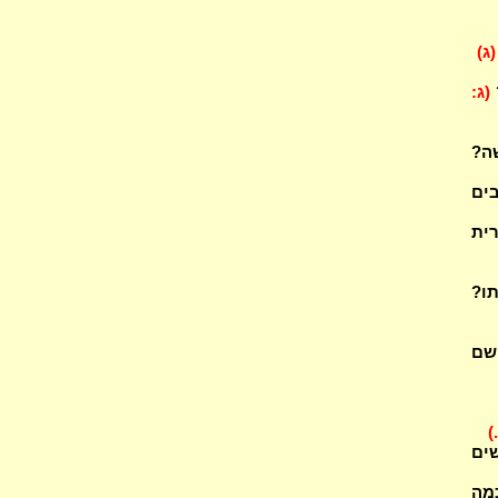
(ג)
(ג:
ב אל משה?
מעכבים
ית
ו?
 שם
)
ים
מה