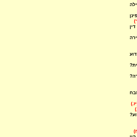
ילה
ינן
)
ין
רה
דוע
ית?
עזרה?
זבח
יז.)
)
וע?
)
יו