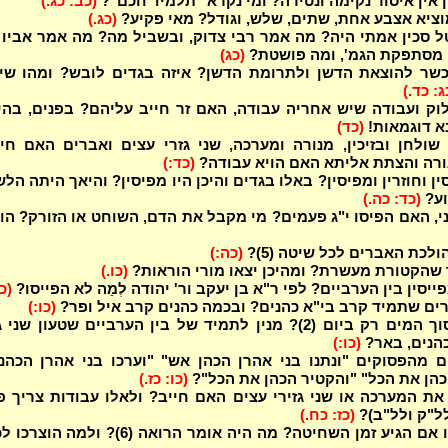
 אין איסור נקימה ונטירה? ומי נקרא "תלמיד חכם"?
(כב: כג.)
וציא אצבע אחת, שתים, שלש, וגודל? מאי פקיע?
(כג.)
 סכין אמתי היה? מה אמר רבי צדוק, ובשביל מה? מה אמר אביו
ה מסתפקת הגמ', ומה פושטת?
(כג)
כשר להוצאת הדשן ולתרומת הדשן? איזה בגדים לובש? ומהו שיע
ג: כד.)
וק ועבודה שיש אחריה עבודה, האם זר חייב עליהם? בפנים, בהי
א דוגמאות!
(כד)
שולחן ובזיכין, מנורה ומערכה, שני גזרי עצים ואברים האם חי
רה והצתת אליתא האם הויא עבודה?
(כד:)
ן וחוזרין ומפיסין? באלו בגדים והיכן היו מפיסין? והיאך היתה הל
וע?
(כד: כה.)
י, האם הפיסו י"ג פעמים? מי מקבל את הדם, השוחט או הזורק? הו
לכת האברים לכל שיטה (5)?
(כה:)
שהקטורת מעשרת? ומהיכן יצאו מורי הוראות?
(כו.)
מפייסין בין הערביים? לפי ר"א בן יעקב ור' יהודה לְמַה לא הפייסו?
(כו
קרים שתמיד קרב בי"א כהנים? ובכמה כהנים קרב איל ופר?
(כו:)
מנ"ל שניסוך המים רק ביום (2)? מנין לתמיד של בין הערביים שטעון שני
כהנים, באר?
(כו:)
 מהפסוקים "ונתנו בני אהרן הכהן אש" "וערכו בני אהרן הכהנ
כהן את הכל" "והקטיר הכהן את הכל"?
(כו: כז.)
את המערכה או שני גזירי עצים האם חייב? ולאלו עבודות צריך פ
לל"ק ולל"ב)?
(כז: כח.)
הגיע זמן השחיטה? מה היה אומר הרואה (6)? ולמה הוצרכו לכך?