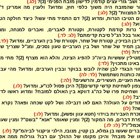
ושב' גזרי עצים קודמין לדישון מזבח הפנימי (3)?
(לג.)
 שהמזבח היה משוך כלפי חוץ, ומדוע? ולענין מה אמרינן ד"א
המצוות" (2)?
(לג:)
כמה פעמים הטיבו הנרות, ומדוע (2)? דם התמיד מתי עשו? כיצד חולקה
וע?
(לג:)
 נרות קודמת לקטורת, וקטורת לאברים, ואברים למנחה, ומנ
אור בכל הנ"ל סיבת קדימתם?
(לג: לד.)
יבן הבזיכין, קטורת של שחר, וקטורת של בין הערביים, ומדוע?
(לד.
ן תמיד של שחר ושל בין הערביים טעון נסכים, ומנ"ל שצריך ש
רו?
(לד)
האיך היו מטילין עששיות ביוה"כ להפיג הצינה, והלא הוא 
באינו מתכוין?
(לד:)
וי הבגדי לבן שהיה לובש בבוקר ובבין הערבים, ומדוע? מהי עב
יזה כותנות נשתמשו?
(לד: לה)
את העניים, העשירים, והרשעים?
(לה:)
חיטת קדשי קדשים(3)? היכן פסול לכו"ע, ומדוע?
(לו.)
י ושחיטת פרו של כה"ג דווקא בין האולם למזבח? ומדוע ראשו לד
רב?
(לו.)
דים על העולה? האם לאו דנבילה ושל לקט שכחה ופאה? נקרא ל
שה?
(לו)
רת העבירות בוידוי (חטא עוון ופשע), ומדוע?
(לו:)
וכפר - בכפרת דברים, מה המקור (2)? ומנין שאומר "אנא" "בשם"? ומנין ש
כמל"ו"?
(לו: לז.)
ים שעשו בן גמלא, בן קטין, מנובז, הילני וניקנור לביהמ"ק?
(לז.)
ו של מזבח? והיכן מקומו של ההולך עם רבו? גורלות ממה אפ