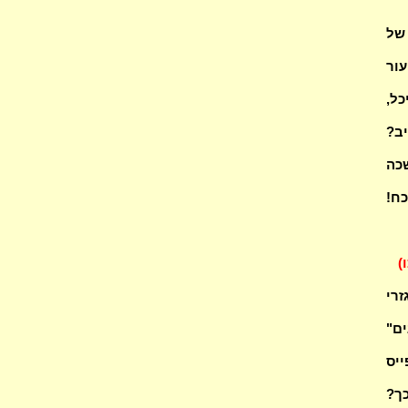
 של
ור
כל,
יב?
שכה
כח!
)
 גזרי
ים"
ייס