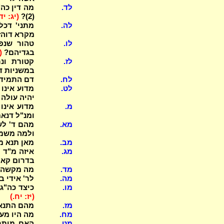
לד.
מה דין כה"
(2)?
(יג: יד
לה.
מתני' דכל
מקרא דוהזה
לו.
טהור שנפל
בגדיהם?
(
לז.
קטורת ונר
במשניות ד
לח.
דם התמיד 
לט.
מדוע אינו 
יהיה עולה
מ.
מדוע אינו
ומנ"ל דנא
מא.
ולמה משמ
מב.
מאן תנא מ
מג.
איזה מ"ד 
בדרום קאי 
מד.
מה מקשה ר
מה.
לר' אידי 
מו.
כיצד כה"ג
(יז: יח.)
מז.
מהם התנאי
מח.
מה היו מעב
מט.
האם מותר 