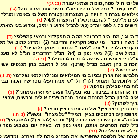
 ימי חול, פסח, סוכות ושמיני עצרת
(ב: ג:)?
"פזר קשב"? כמה אילים היו ביוה"כ ובשבועות, ועבור מה?
(ג.)
מילואים עצרת ר"ה ויוה"כ, חצוצרות וקטורת משל מי באים? ומנ"ל?
פינן מ"לכפר" לקרבנות של ר"ה ועצרת (4/5)?
(ג)
ני יוה"כ (2)? להנ"ל מדוע ז' ימים, ומדוע בעי הזאה?
ד ה' וגו', מתי היה דבר זה? מה היה תפקידו? ובמאי קמפלגי?
(ד)
"ויקרא אל משה וידבר", מי שמע הקריאה והדיבור (2), ומדוע כתו
 קריאה לדיבור? ומה "לאמר" הכתוב בפסוק מלמדינו?
(ד:)
מה מעכב במילואים (2)? מאי נפק"מ (4)? מנ"ל דהדברים הנ"ל לא 
נ"ל ריבוי ומשיחה שבעה לדורות לכתחילה?
(ד: ה.)
כתוב בהן מעכב מנ"ל (פרט)? ומנ"ל דמעכב בהן מכנסים עשיר
רא פרשה?
(ה)
הלבישו את אהרן ובניו בימי המילואים ומנ"ל? ולמאי נפק"מ?
(ה: ו.)
ע ולחכמים) וממתי (לר"ז ולר"ש מנהרדעא) מפרישין הכהן מבית
לות מתי טבילתן (פרט)?
(ו)
יה או הותרה בציבור, ומאי נפק"מ? והאם יש ראיה ממתני'?
(ו:)
יה לנידון הנ"ל ממנחת עומר, מנחת פרים אילים וכבשים, שבאין
ריך לשתוק?
(ז.)
ים צריך ריצוי ציץ? ועל מה ומתי הציץ מרצה?
(ז)
 מהפסוקים הכתובים בציץ "תמיד" "על מצחו" "ונשא"?
(ז: ח.)
וכהן השורף את הפרה (3)? ומדוע (להו"א (2) ולמסקנא)?
(ח.
"ל למה מפרשים אותם, ומאי נפק"מ? באיזה יום בשבוע מפריש
י לא מזים עליהם?
(ח:)
שמה של הלשכה שהפרישו את הכה"ג מתחילה ואח"כ, ומדוע? כ