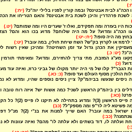
:)
הכה"ג לבית אבטינס? ובמה קורין לפניו בלילי יוה"כ?
(יח:)
 לשכת פרהדרין והיכן לשכת בית אבטינס? והאם הטריחו את הכה
כות היו בעזרה ומה תפקידם, ואלו ז' שערים היו ומה שמותם?
(יט.)
 הכה"ג ומדוע? על מה היה שלוחם? מדוע בכו הוא והם? הצדו
חוץ מה היה סופו?
(יח:-יט:)
לרמוז או לקרוץ בק"ש? השח שיחת חולין, במה עובר?
(יט:)
עסיקין את הכהן גדול עד זמן השחיטה? ומהיכן שאין רשות לש
ה"כ?
(יט: כ.)
עו מע"ג המזבח, מתי צריך להחזירם, ומדוע? ומאימתי תורמין 
דוע?
(כ)
 הגבר"? קלו של מי היה יותר מקולו של גביני כרוז, ואיזה עוד מע
לות הולכין מסוף העולם ועד סופו?
(כ: כא.)
ניסים שנעשו בביהמ"ק? ציין ניסים נוספים שהיו, ומדוע לא נמ
ים בין ביהמ"ק הראשון לשני? כמה אֵשות יש? איזה רוח טובה וא
פרט!
(כא:)
על מה היה פייס הראשון (3)? ומדוע בתחילה לא תיקנו לו
 מה פשיטא ליה לר"פ ומה מספק"ל?
(כב)
המונה את ישראל במה עובר? האם שייך למנות את בנ"י (
נתמנה?
(כב:)
ת ועלתה לו, דוד בשתים ולא עלתה לו" מהם? ואיזה עוונות לא נמ
:)