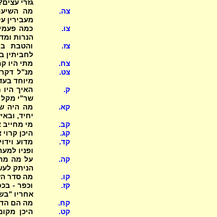
גזרי עצים? 
צה.
מה השיעור
מעבירין על 
צו.
הנרות ומד
צז.
והטבת ב'
לחביתין ב
צח.
מתי היו קר
צט.
מנ"ל דקרב
מיוחד בעד
ק.
שר"י מקל 
קא.
מה היה שו
יחיד, ובא
קב.
מי מחייב 
קג.
היכן קרוי צפון לש
קד.
מדוע וידו
ופניו למע
קה.
על מה מתו
הניתק לע
קו.
מה סדר הזכ
קז.
אחריו "בש
קח.
מה הם הדבר
קט.
היכן מקומ