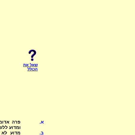
שאל את
הכולל
א.
פרה אדומ
ומדוע ללש
ב.
מדוע לא י