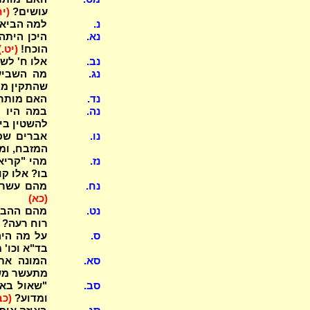
עושים?
(יח
נ.
למה הביאו 
נא.
היכן היתה
הוכח!
(יט.)
נב.
אלו ח' לש
נג.
מה השביעו
שהתקין מב
נד.
האם מותר 
נה.
במה היו מ
להשטין בי
נו.
אברים שפק
המזבח, ומ
נז.
מהי "קריאת
בו? אלו קו
נח.
מהם עשרה 
(כא)
נט.
מהם ההבדל
רוח רעה? 
ס.
בד"א וכו'
סא.
מתעשר מש
סב.
"שאול באח
ומדוע?
(כב