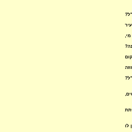
"ל?
ת עיר
מי,
נה?
קום
וזה
"ל?
ים,
תת
 לו