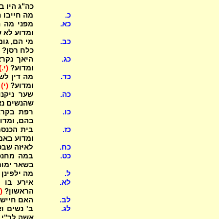
כה"ג היו 
כ.
מה חייבו 
כא.
מפני מה ח
ומדוע לא ש
כב.
כלח רסן?
כג.
היאך נקרא
ומדוע?
(י.)
כד.
מה דין לש
ומדוע?
(י)
כה.
שער ניקנו
שהנשים נאותות (2) ובית הטבילה
כו.
רפת בקר, 
בהם, ומדו
כז.
בית הכנסת
ומדוע באמ
כח.
לאיזה שבט 
כט.
במה מחנכי
בשאר ימות
ל.
מה ילפינן
לא.
אירע בו פ
הראשון?
(
לב.
האם חיישינ
לג.
ב' נשים ו
אשה לר"י 