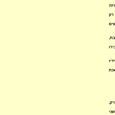
יזה
רק
שים
בת,
ירו
דיו
כת
ק,
דמת לשני