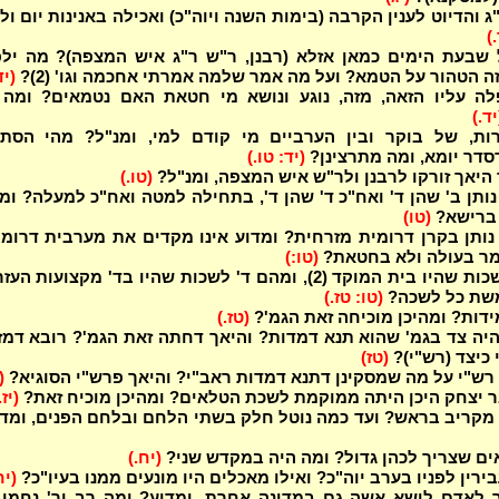
ג והדיוט לענין הקרבה (בימות השנה ויוה"כ) ואכילה באנינות יום ול
.)
 שבעת הימים כמאן אזלא (רבנן, ר"ש ר"ג איש המצפה)? מה ילפ
 הטהור על הטמא? ועל מה אמר שלמה אמרתי אחכמה וגו' (2)?
(יד
ה עליו הזאה, מזה, נוגע ונושא מי חטאת האם נטמאים? ומה ד
יד.)
ות, של בוקר ובין הערביים מי קודם למי, ומנ"ל? מהי הסתי
סדר יומא, ומה מתרצינן?
(יד: טו.)
היאך זורקו לרבנן ולר"ש איש המצפה, ומנ"ל?
(טו.)
נותן ב' שהן ד' ואח"כ ד' שהן ד', בתחילה למטה ואח"כ למעלה? ומ
 ברישא?
(טו)
 נותן בקרן דרומית מזרחית? ומדוע אינו מקדים את מערבית דרומ
מר בעולה ולא בחטאת?
(טו:)
מהם ד' לשכות שהיו בית המוקד (2), ומהם ד' לשכות שהיו בד' מקצועות ה
שת כל לשכה?
(טו: טז.)
ידות? ומהיכן מוכיחה זאת הגמ'?
(טז.)
היה צד בגמ' שהוא תנא דמדות? והיאך דחתה זאת הגמ'? רובא דמ
כיצד (רש"י)?
(טז)
ש"י על מה שמסקינן דתנא דמדות ראב"י? והיאך פרש"י הסוגיא?
(
בר יצחק היכן היתה ממוקמת לשכת הטלאים? ומהיכן מוכיח זאת?
(יז.
 מקריב בראש? ועד כמה נוטל חלק בשתי הלחם ובלחם הפנים, ומד
ם שצריך לכהן גדול? ומה היה במקדש שני?
(יח.)
ירין לפניו בערב יוה"כ? ואילו מאכלים היו מונעים ממנו בעיו"כ?
(יח
לאדם לישא אשה גם במדינה אחרת, ומדוע? ומה רב ור' נחמן ה