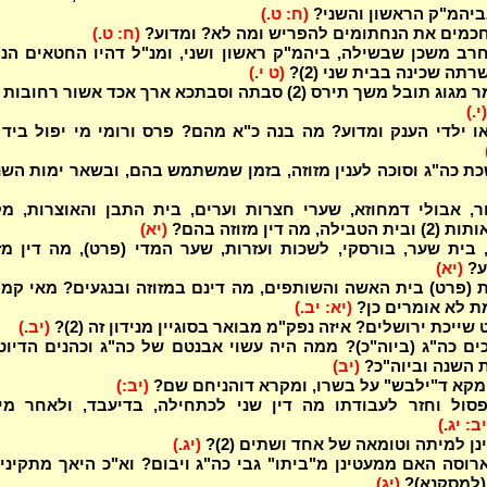
בביהמ"ק הראשון והשני?
(ח: ט.)
חכמים את הנחתומים להפריש ומה לא? ומדוע?
(ח: ט.)
רב משכן שבשילה, ביהמ"ק ראשון ושני, ומנ"ל דהיו החטאים הנ
רתה שכינה בבית שני (2)?
(ט י.)
מי הם, גומר מגוג תובל משך תירס (2) סבתה וסבתכא ארך אכד אשור רחובו
(י.)
ו ילדי הענק ומדוע? מה בנה כ"א מהם? פרס ורומי מי יפול ביד 
כת כה"ג וסוכה לענין מזוזה, בזמן שמשתמש בהם, ובשאר ימות הש
ר, אבולי דמחוזא, שערי חצרות וערים, בית התבן והאוצרות, מ
, מה דין מזוזה בהם?
(יא)
בית שער, בורסקי, לשכות ועזרות, שער המדי (פרט), מה דין מז
ע?
(יא)
 (פרט) בית האשה והשותפים, מה דינם במזוזה ובנגעים? מאי קמ
ת לא אומרים כן?
(יא: יב.)
שייכת ירושלים? איזה נפק"מ מבואר בסוגיין מנידון זה (2)?
(יב.)
ם כה"ג (ביוה"כ)? ממה היה עשוי אבנטם של כה"ג וכהנים הדיוט
 השנה וביוה"כ?
(יב)
 מקא ד"ילבש" על בשרו, ומקרא דוהניחם שם?
(יב:)
סול וחזר לעבודתו מה דין שני לכתחילה, בדיעבד, ולאחר מי
יב: יג.)
ן למיתה וטומאה של אחד ושתים (2)?
(יג.)
ארוסה האם ממעטינן מ"ביתו" גבי כה"ג ויבום? וא"כ היאך מתקינין
(למסקנא)?
(יג)