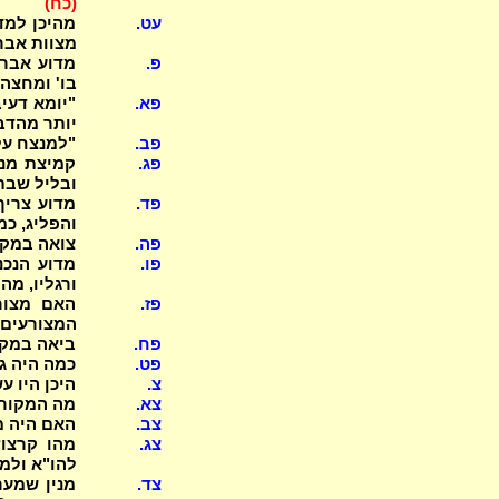
(כח)
עט.
מהיכן למדי
מצוות אברה
פ.
מדוע אברה
בו' ומחצה (3)
פא.
"יומא דעי
יותר מהדב
פב.
"למנצח על 
פג.
קמיצת מנח
ובליל שבת
פד.
מדוע צריך
והפליג, כמ
פה.
צואה במקומ
פו.
מדוע הנכנ
ורגליו, מה
פז.
האם מצור
המצורעים
פח.
ביאה במקצ
פט.
כמה היה ג
צ.
היכן היו ע
צא.
מה המקור 
צב.
האם היה מ
צג.
מהו קרצו
להו"א ולמ
צד.