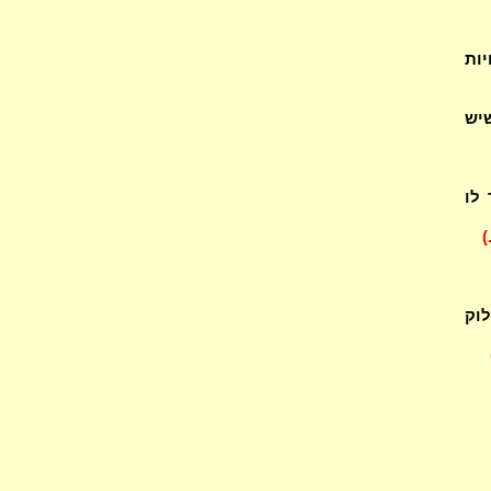
יות
יש
לו
)
לוק