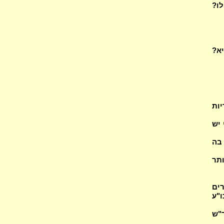
לו?
יא?
עריות
 יש
 בה
איזה מ"ד מותר
ים
דה לכו"ע
ר"ש