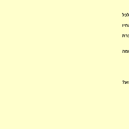
לכל
חיו
רת
מה
וע?