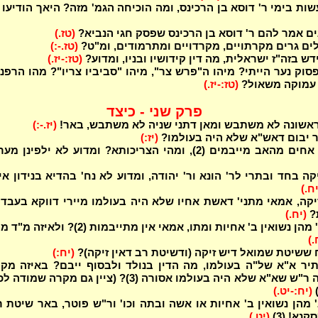
ות בימי ר' דוסא בן הרכינס, ומה הוכיחה הגמ' מזה? היאך הודיעו 
נים אמר להם ר' דוסא בן הרכינס שפסק חגי הנביא?
(טז.)
ם גרים מקרתויים, מקרדויים ומתרמודים, ומ"ט?
(טז.-:)
ש בזה"ז ישראלית, מה דין קידושיו ובניו, ומדוע?
(טז:-יז.)
סוק נער הייתי? מיהו ה"פרש צר", מיהו "סביביו צריו"? מהו הרפנ
 עמוקה משאול?
(טז:-יז.)
פרק שני - כיצד
ראשונה לא משתבש ומאן דתני שניה לא משתבש, באר!
(יז.-:)
ר יבום דאש"א שלא היה בעולמו?
(יז:)
מנ"ל דרק אחים מהאב מייבמים (2), ומהי הצריכותא? ומדוע לא ילפינן מ
ה בחד ובתרי לר' הונא ור' יהודה, ומדוע לא נח' בהדיא בנידון אי
יח.)
יקה, אמאי מתני' דאשת אחיו שלא היה בעולמו מיירי דווקא בעבד
?
(יח.)
ד' אחין וב' מהן נשואין ב' אחיות ומתו, אמאי אין מתייבמות (2)? ול
.)
 ששיטת שמואל דיש זיקה (ודשיטת רב דאין זיקה)?
(יח:)
ר א"א של"ה בעולמו, מה הדין בנולד ולבסוף ייבם? באיזה מקר
לכו"ע מודה ר"ש שא"א שלא היה בעולמו אסורה (3)? (ציין גם מקרה שמו
(יח:-יט.)
' מהן נשואין ב' אחיות או אשה ובתה וכו' ור"ש פוטר, באר שיטת 
נא! (3)
(יט.)