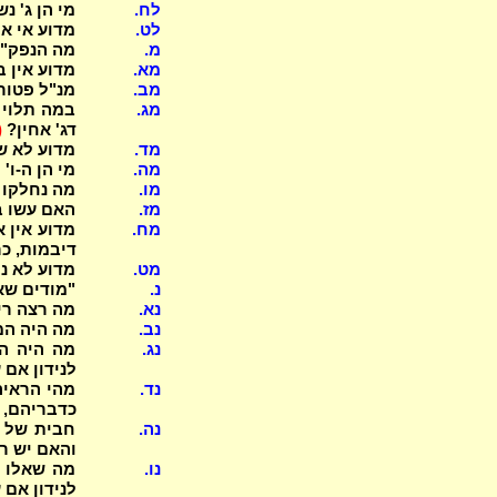
לח.
מי הן ג' 
לט.
מדוע אי א
מ.
מה הנפק"מ
מא.
מדוע אין ב
מב.
מנ"ל פטור
מג.
במה תלוי 
דג' אחין?
(
מד.
מדוע לא ש
מה.
מי הן ה-ו'
מו.
מה נחלקו ב"ש וב"
מז.
האם עשו ב
מח.
מדוע אין 
דיבמות, כ
מט.
מדוע לא נמ
נ.
"מודים שאי
נא.
מה רצה רי
נב.
מה היה המע
נג.
מה היה המ
לנידון אם
נד.
מהי הראיה
כדבריהם, 
נה.
חבית של ז
והאם יש ר
נו.
מה שאלו א
לנידון אם