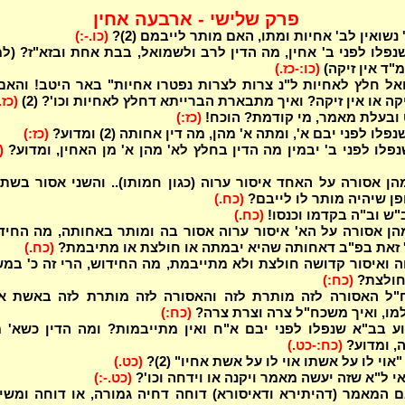
פרק שלישי - ארבעה אחין
 נשואין לב' אחיות ומתו, האם מותר לייבמם (2)?
(כו.-:)
שנפלו לפני ב' אחין, מה הדין לרב ולשמואל, בבת אחת ובזא"ז? (ל
מ"ד אין זיקה)
(כו:-כז.)
ל חלץ לאחיות ל"נ צרות לצרות נפטרו אחיות" באר היטב! והאם
קה או אין זיקה? ואיך מתבארת הברייתא דחלץ לאחיות וכו'? (2)
(כז.
ובעלת מאמר, מי קודמת? הוכח!
(כז:)
פלו לפני יבם א', ומתה א' מהן, מה דין אחותה (2) ומדוע?
(כז:)
נפלו לפני ב' יבמין מה הדין בחלץ לא' מהן א' מן האחין, ומדוע?
(
הן אסורה על האחד איסור ערוה (כגון חמותו).. והשני אסור בשתי
פן שיהיה מותר לו לייבם?
(כח.)
"ש וב"ה בקדמו וכנסו!
(כח.)
הן אסורה על הא' איסור ערוה אסור בה ומותר באחותה, מה החיד
' זאת בפ"ב דאחותה שהיא יבמתה או חולצת או מתיבמת?
(כח.)
ה ואיסור קדושה חולצת ולא מתייבמת, מה החידוש, הרי זה כ' במ
חולצת?
(כח:)
"ל האסורה לזה מותרת לזה והאסורה לזה מותרת לזה באשת אח
מו, ואיך משכח"ל צרה וצרת צרה?
(כח:)
ע בב"א שנפלו לפני יבם א"ח ואין מתייבמות? ומה הדין כשא' 
ה, ומדוע?
(כח:-כט.)
אוי לו על אשתו אוי לו על אשת אחיו" (2)?
(כט.)
י ל"א שזה יעשה מאמר ויקנה או וידחה וכו'?
(כט.-:)
 המאמר (דהיתירא ודאיסורא) דוחה דחיה גמורה, או דוחה ומשי