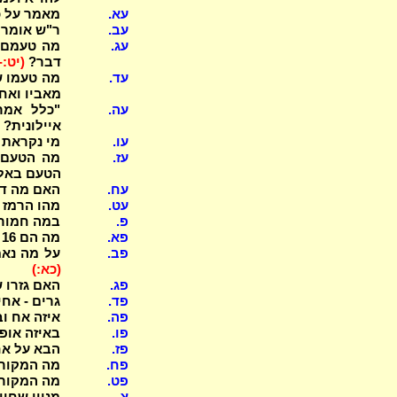
עא.
מאמר על כ
עב.
ר"ש אומר 
עג.
מה טעמם ש
דבר?
(יט:-
עד.
מה טעמו ש
מאביו ואח
עה.
"כלל אמר
איילונית?
עו.
מי נקראת איסו
עז.
מה הטעם ד
הטעם באלמנה מ
עח.
האם מה דא
עט.
מהו הרמז לש
פ.
במה חמור 
פא.
מה הם 16 (17) שניות? ובאיזה מהם יש הפסק (4), ובאיזה ספק?
פב.
על מה נאמ
(כא:)
פג.
האם גזרו ש
פד.
גרים - אחי
פה.
איזה אח וב
פו.
באיזה אופ
פז.
הבא על אח
פח.
מה המקור 
פט.
מה המקור 
צ.
מניין שחיי