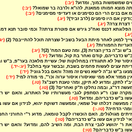
נשים שמשמשות במוך, ומדוע?
(יב:)
תה מוצא חמותו ממאנת, להו"א ולרבה בר שמואל?
(יב:)
 אם בנים הרי הם כסימנים או דעדיפי מסימנים?
(יב:)
ודקין אם היו סימנים (לרב זביד)?
(יג.)
 דצרת צרה?
(יג.)
הפלוגתא דכנס ואח"כ גירש אם פוטרת צרתה? וכמי סובר תנא דמת
יג.)
ייך למאן לאחר מיתת הבעל בשביל שצרתה תוכל להתייבם? (2)
(יג
 העריות החמורות?
(יג.)
ה בדין הצרות (3), ומה טעם המח' (2)?
(יג:)
"ש כדבריהם, קודם ואחר בת קול, ומדוע?
(יד.)
איסור של לא תתגודדו במחלוקות של: עשיית מלאכה בער"פ, ב"ש ו
ריתת עצים לעשות פחמים בשבת, ובבשר עוף בחלב?
(יג:-יד.)
נעו ב"ש וב"ה לישא נשים זה מזה? והאם בכל גווני?
(יד:)
ן ממזר אלא ממי שאיסורו איסור ערוה וכו'", מי מודה למי?
(יד:)
ב"ז לתקן, ומדוע לא תיקן, ומהי טענת רשב"ג?
(טו.)
שה דר"ג, ובמה נחלקו ת"ק ואחרים? (3)
(טו.)
קרה שבו ר"ע הסתפק לגבי מעשרותיו של האתרוג, והאם יש רא
 עשו ב"ש כדבריהם, ומדוע?
(טו.)
 ממעשה דכלתו של שמאי, וממעשה דשוקת יהוא, לנידון אם עשו 
ומהי הדחיה?
(טו.-:)
יתים מגולגלים, האם הוכשרו לקבל טומאה, מדוע ר"י החורני החמ
אי' לנידון אם עשו ב"ש כדבריהם?
(טו:)
ת ר' יהושע לגבי צרת הבת, ומה השיב להם, ומדוע? והאם יש ר
 עשו ב"ש כדבריהם?
(טו:)