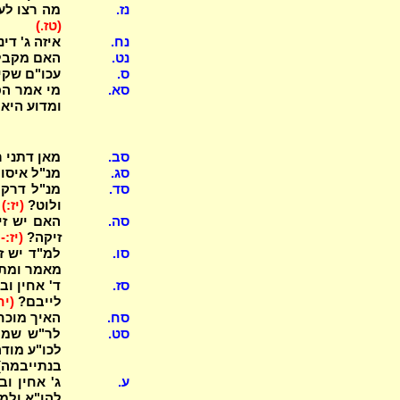
נז.
מה רצו לעש
(טז.)
נח.
איזה ג' די
נט.
האם מקבלי
ס.
עכו"ם שקיד
סא.
מי אמר הפ
ומדוע היא
סב.
מאן דתני 
סג.
מנ"ל איסו
סד.
ולוט?
(יז:)
סה.
האם יש זיק
זיקה?
(יז:-
סו.
למ"ד יש ז
מאמר ומת
סז.
לייבם?
(יח
סח.
האיך מוכח
סט.
לר"ש שמתי
בנתייבמה)
ע.
ג' אחין וב
להו"א ולמסק