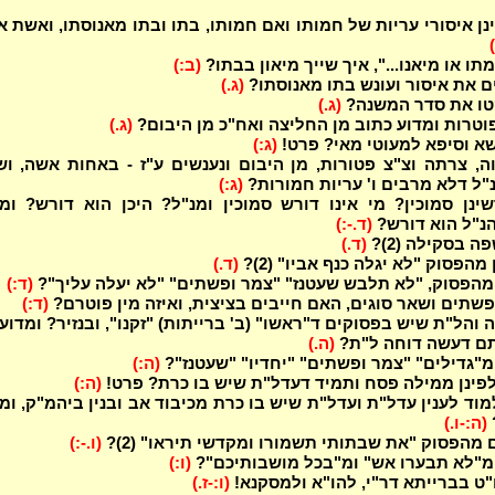
נן איסורי עריות של חמותו ואם חמותו, בתו ובתו מאנוסתו, ואשת א
מתו או מיאנו...", איך שייך מיאון בבתו?
(ב:)
ים את איסור ועונש בתו מאנוסתו?
(ג.)
טו את סדר המשנה?
(ג.)
פוטרות ומדוע כתוב מן החליצה ואח"כ מן היבום?
(ג.)
שא וסיפא למעוטי מאי? פרט!
(ג:)
ה, צרתה וצ"צ פטורות, מן היבום ונענשים ע"ז - באחות אשה, ו
"ל דלא מרבים ו' עריות חמורות?
(ג:)
ינן סמוכין? מי אינו דורש סמוכין ומנ"ל? היכן הוא דורש? ומ
נ"ל הוא דורש?
(ד.-:)
ה בסקילה (2)?
(ד.)
מהפסוק "לא יגלה כנף אביו" (2)?
(ד.)
 מהפסוק, "לא תלבש שעטנז" "צמר ופשתים" "לא יעלה עליך"?
(ד:)
פשתים ושאר סוגים, האם חייבים בציצית, ואיזה מין פוטרם?
(ד:)
הל"ת שיש בפסוקים ד"ראשו" (ב' ברייתות) "זקנו", ובנזיר? ומדוע
תם דעשה דוחה ל"ת?
(ה.)
 מ"גדילים" "צמר ופשתים" "יחדיו" "שעטנז"?
(ה:)
לפינן ממילה פסח ותמיד דעדל"ת שיש בו כרת? פרט!
(ה:)
וד לענין עדל"ת ועדל"ת שיש בו כרת מכיבוד אב ובנין ביהמ"ק, ומ
(ה:-ו.)
 מהפסוק "את שבתותי תשמורו ומקדשי תיראו" (2)?
(ו.-:)
 מ"לא תבערו אש" ומ"בכל מושבותיכם"?
(ו:)
ט בברייתא דר"י, להו"א ולמסקנא!
(ו:-ז.)