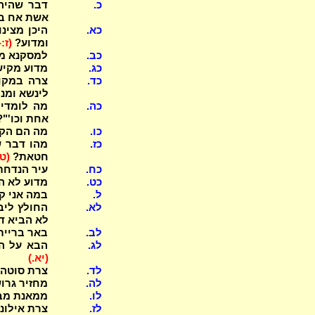
כ.
דבר שהיה 
אשת אח בא
כא.
היכן מצינ
ומדוע?
(ז:
כב.
למסקנא מדו
כג.
מדוע מקיש
כד.
צרה במקו
לינשא ומנ
כה.
מה לומדים
אחת וכו'"
כו.
מה הם הקר
כז.
מהו דבר ש
חטאת?
(ט.
כח.
עיר הנדחת 
כט.
מדוע לא הז
ל.
במה אני קו
לא.
החולץ ליבמ
לא הביא דין
לב.
באר ברייתא
לג.
הבא על הי
(יא.)
לד.
צרת סוטה ד
לה.
מחזיר גרו
לו.
ממאנת מבע
לז.
צרת אילונ