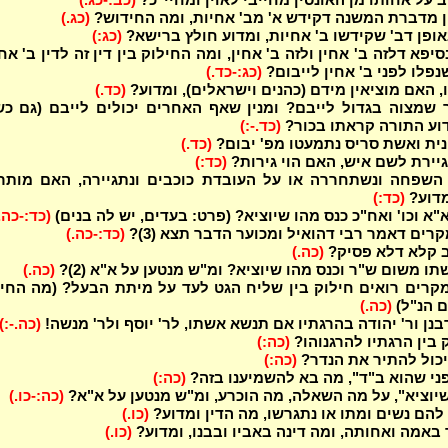
ן מדברת המשנה דקידש א' מב' אחיות, ומה החידוש?
(כג.)
אופן דב' שקידשו ב' אחיות, ומדוע חולץ ברישא?
(כג:)
יפא דלזה ב' אחין ולזה ב' אחין, ומה החילוק בין דין זה לדין ב' אח
נפלו לפני ב' אחין לייבום?
(כג:-כד.)
, האם מוציאין מידם (כהנים וישראלים), ומדוע?
(כד.)
שמצוה בגדול לייבם? ומנין שאף האחרים יכולים לייבם (גם כש
דוע התורה קראתו בכור?
(כד.-:)
ונית ואשת סריס נתמעטו מפ' יבום?
(כד.)
ירת לשם איש, האם הוי גירות?
(כד:)
השפחה ונשתחררה או על העובדת כוכבים ונתגיירה, האם מותר 
דוע?
(כד:)
"א וכו' ואח"כ כנס מהו שיוציא? (פרט: בעדים, יש לה בנים)
(כד:-כה.
ים דאמר רבי דהואיל ומכוער הדבר תצא (3)?
(כד:-כה.)
 קלא דלא פסיק?
(כה.)
ו משום ש"ר וכנס מהו שיוציא? ומ"ש מנטען על א"א (2)?
(כה.)
מקרים רואים חילוק בין שליח הגט לעד על מיתת הבעל? (מה החי
ם הנ"ל)
(כה.)
נן ור' יהודה בהרגתיו אם תנשא אשתו, לר' יוסף ולר' מנשה!
(כה.-:)
 בין הרגתיו להרגנוהו?
(כה:)
 יכול להתיר את הנדר?
(כה:)
ני שהוא ב"ד", מה בא להשמיענו בזה?
(כה:)
שיוציא", על מה השאלה, מה הוכרע, ומ"ש מנטען על א"א?
(כה:-כו.)
 להם נשים ומתו או נתגרשו, מה הדין ומדוע?
(כו.)
באמה ואחותה, ומה דינה באביו ובבנו, ומדוע?
(כו.)