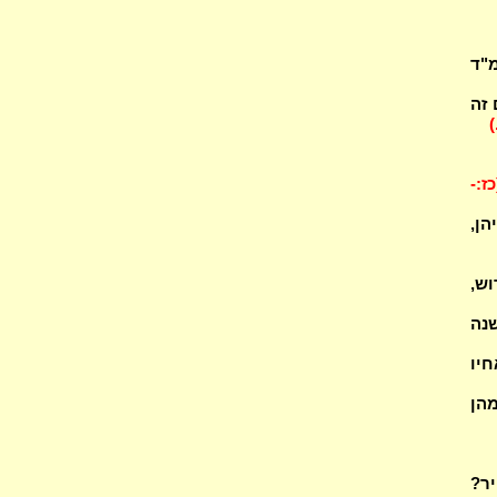
מ"ד
 זה
)
כז:-
הן,
וש,
שנה
יו
מהן
יר?