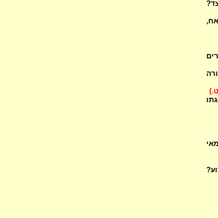
צד?
אח,
ים
ורה
ט.)
גתו
מאי
וע?