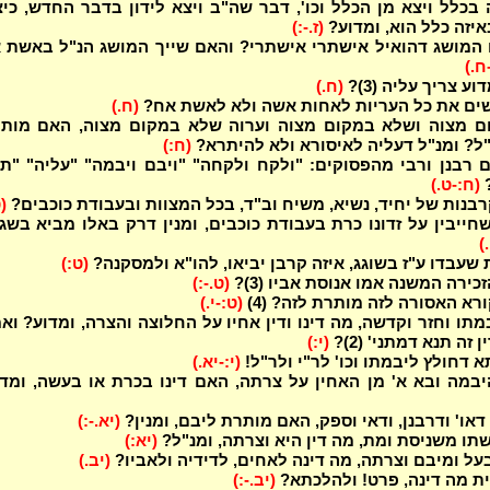
בכלל ויצא מן הכלל וכו', דבר שה"ב ויצא לידון בדבר החדש, כי
יזה כלל הוא, ומדוע?
(ז.-:)
ו המושג דהואיל אישתרי אישתרי? והאם שייך המושג הנ"ל באשת 
-ח.)
ע צריך עליה (3)?
(ח.)
ים את כל העריות לאחות אשה ולא לאשת אח?
(ח.)
ם מצוה ושלא במקום מצוה וערוה שלא במקום מצוה, האם מותר
"ל? ומנ"ל דעליה לאיסורא ולא להיתרא?
(ח:)
 רבנן ורבי מהפסוקים: "ולקח ולקחה" "ויבם ויבמה" "עליה" "ת
?
(ח:-ט.)
בנות של יחיד, נשיא, משיח וב"ד, בכל המצוות ובעבודת כוכבים?
(
חייבין על זדונו כרת בעבודת כוכבים, ומנין דרק באלו מביא בשג
)
שעבדו ע"ז בשוגג, איזה קרבן יביאו, להו"א ולמסקנה?
(ט:)
כירה המשנה אמו אנוסת אביו (3)?
(ט.-:)
רא האסורה לזה מותרת לזה? (4)
(ט:-י.)
תו וחזר וקדשה, מה דינו ודין אחיו על החלוצה והצרה, ומדוע? וא
 זה תנא דמתני' (2)?
(י:)
 דחולץ ליבמתו וכו' לר"י ולר"ל!
(י:-יא.)
במה ובא א' מן האחין על צרתה, האם דינו בכרת או בעשה, ומד
או' ודרבנן, ודאי וספק, האם מותרת ליבם, ומנין?
(יא.-:)
שתו משניסת ומת, מה דין היא וצרתה, ומנ"ל?
(יא:)
ל ומיבם וצרתה, מה דינה לאחים, לדידיה ולאביו?
(יב.)
ית מה דינה, פרט! ולהלכתא?
(יב.-:)