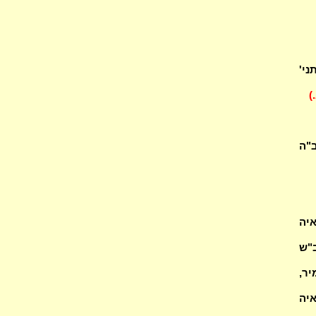
ני'
.)
ב"ה
יה
ב"ש
יר,
איה