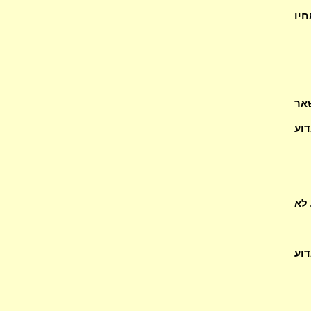
חיו
שאר
דוע
 לא
דוע