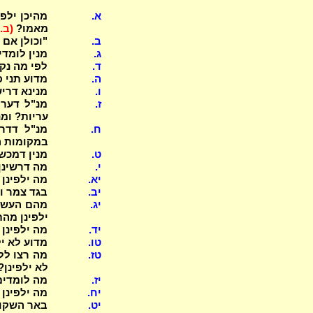
א.
מהיכן ילפי
מאמו?
(ב.)
ב.
"וכולן אם 
ג.
מנין לומד
ד.
לפי מה נק
ה.
מדוע תני 
ו.
מנינא דרי
ז.
מנ"ל דערו
עריות? ומנ
ח.
מנ"ל דדרש
במקומות ה
ט.
מנין דמכשפ
י.
מה דרשינן 
יא.
מה ילפינן
יב.
בגד צמר ו
יג.
מהם העשה ו
ילפינן מה
יד.
מה ילפינן
טו.
מדוע לא י
טז.
מה רצו ללמ
לא ילפינן?
יז.
מה לומדים
יח.
מה ילפינן
יט.
באר השקו"