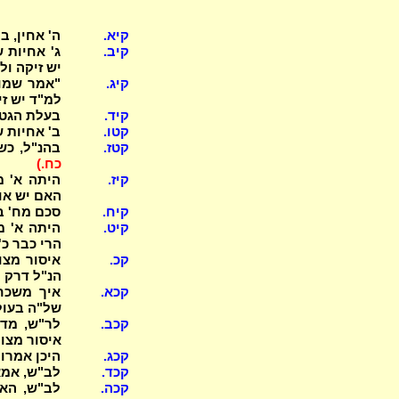
קיא.
ה' אחין, ב'
קיב.
ג' אחיות 
יש זיקה ול
קיג.
"אמר שמוא
למ"ד יש זי
קיד.
בעלת הגט 
קטו.
ב' אחיות שנ
קטז.
בהנ"ל, כש
כח.)
קיז.
היתה א' מ
האם יש או
קיח.
סכם מח' ב
קיט.
היתה א' מ
הרי כבר כ
קכ.
איסור מצו
הנ"ל דרק 
קכא.
איך משכח
של"ה בעול
קכב.
לר"ש, מדו
איסור מצו
קכג.
היכן אמרו "
קכד.
לב"ש, אמא
קכה.
לב"ש, האם