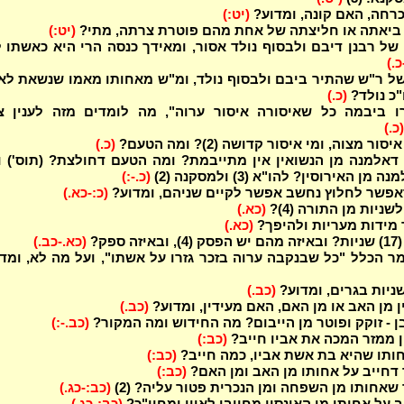
רחה, האם קונה, ומדוע?
(יט:)
ביאתה או חליצתה של אחת מהם פוטרת צרתה, מתי?
(יט:)
ל רבנן דיבם ולבסוף נולד אסור, ומאידך כנסה הרי היא כאשתו 
כ.)
ל ר"ש שהתיר ביבם ולבסוף נולד, ומ"ש מאחותו מאמו שנשאת לא
"כ נולד?
(כ.)
ו ביבמה כל שאיסורה איסור ערוה", מה לומדים מזה לענין צ
(כ.)
ר מצוה, ומי איסור קדושה (2)? ומה הטעם?
(כ.)
אלמנה מן הנשואין אין מתייבמת? ומה הטעם דחולצת? (תוס') ו
ן האירוסין? להו"א (3) ולמסקנה (2)
(כ.-:)
פשר לחלוץ נחשב אפשר לקיים שניהם, ומדוע?
(כ:-כא.)
ניות מן התורה (4)?
(כא.)
מידות מעריות ולהיפך?
(כא.)
(כא.-כב.)
ר הכלל "כל שבנקבה ערוה בזכר גזרו על אשתו", ועל מה לא, ומד
ניות בגרים, ומדוע?
(כב.)
ן מן האב או מן האם, האם מעידין, ומדוע?
(כב.)
ן - זוקק ופוטר מן הייבום? מה החידוש ומה המקור?
(כב.-:)
ן ממזר המכה את אביו חייב?
(כב:)
ותו שהיא בת אשת אביו, כמה חייב?
(כב:)
דחייב על אחותו מן האב ומן האם?
(כב:)
שאחותו מן השפחה ומן הנכרית פטור עליה? (2)
(כב:-כג.)
ב על אחותו מן האונסין מחייבי לאוין ומחיי"כ?
(כב:-כג.)