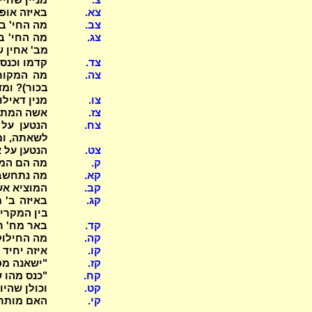
צא.
באיזה אופ
צב.
מה החי' ב
צג.
מה החי' בס
מב' אחין ש
צד.
קדמו וכנסו
צה.
מה המקור 
בכור)? ומ
צו.
מנין דאיל
צז.
אשה המתגי
צח.
הנטען על 
לשאתה, ומ
צט.
הנטען על א
ק.
מה הם המקר
קא.
מה נתחשב
קב.
המוציא אשת
קג.
באיזה ב' 
בין המקרי
קד.
באר מח' רב
קה.
מה החילוק
קו.
איזה יחיד
קז.
"ישאנה מפ
קח.
"כנס מהו 
קט.
וכולן שהיו
קי.
האם מותר 