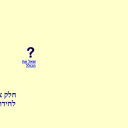
שאל את
הכולל
חלק א
לחידו