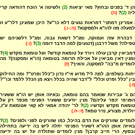
ן ד' בפנים ובחוץ? מאי יציאות
(2)
ולשיטה א' הוכח דהודאה קרי
ליה
(2)
?
(ה)
אמרינן דמתני' דמראות נגעים דלא כר"ע? היכן שמעינן דלר"ע זו
למעלה מזו להו"א ולמסקנא?
(ה:-ו.)
 דבהרת עזה ועמוקה, ומנ"ל דשאת גבוה, ומנ"ל דלשניהם יש
טפילה? משל דרבנן (דנגעים) למה הדבר דומה
(3)
?
(ו:)
דמביאין קרבן עולה ויורד על טומאת קודש? ועל טומאת מקדש
(4)
?
ומנין דאין מביאין על אכילת תרומה בטומאה (הו"א ומסקנה)? מה
לומדים מ"בה" למסקנה, והאיך?
(ז)
יתות בשלמים, למה לי? מדוע אי"ז נדון כ"כלל ופרט"? ומה החילוק
בין "כלל ופרט וכלל" ל"דבר שהיה בכלל ויצא מן הכלל ללמד וכו'"?
(ז.)
ם ג' עבירות שנאמר בהם טומאה, ובאיזה אופן יש הו"א ששעיר
הפנימי יכפר עליהם? מנין יודעים ששעיר הפנימי מכפר רק על
ומאת מקדש וקדשיו
(2)
? לר' יהודה אמאי לא קאי אטומאת ע"ז,
יולדת, מצורע, נזיר טמא?
(ז:-ח.)
לומדים שזורקים את הדם בהיכל, כמו שזורקים לפני ולפנים?
(2)
?
באיזה אופן ההו"א דשעיר הפנימי יתלה ליש בה ידיעה בתחילה
ובסוף, הרי חייב קרבן? מנין לומדים שתולדה על יש בה ידיעה