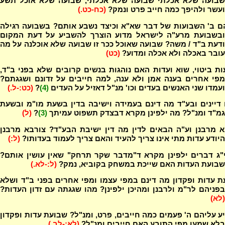
שבועה שלא אכלתי שבועה שלא אכלתי, שבועה שלא אוכל תשע
ועשר ולהיפך כמה חייב פרט ונמק?
(כח-כט.)
ם ב' השבועות של דבר שא"א וכיצד נשבע אותם? בשבועה רגילה
ובשבועת מרע"ה לישראל מדוע הוצרך להשביע על דעת המקום
ודעת ב"ד / משה? שבועה שאוכל ככר זו שבועה שלא אוכלנה על מה
עובר באכלה ולא אכלה ומדוע?
(כט)
ת ביטוי, שוא ועדות האם נוהגות בנשים קרובים שלא בפני ב"ד,
מפי אחרים בענה אמן ולא ענה, למה חייבים על זדונם ושגגתם?
ועמדו שני האנשים בעדים וכו' מנ"ל דאזיל על העדים
(4)
?
(כט:-ל.)
דיינים ובע"ד מה דינם בעמידה וישיבה בדין בשעת מו"מ ובשעת
גמ"ד ומנ"ל? מה ילפינן מקרא דבצדק תשפוט עמיתך
(3)
?
(ל)
א מרבנן וע"ה הבאים לדין מה דין ישיבת הבע"ד? צורבא מרבנן
היודע עדות מתי אינו צריך להעיד והאם צריך לעמוד בעדותו?
(ל:)
י"ג דברים ילפינן מקרא ד"מדבר שקר תרחק" שאין עושין אותם?
שבועת העדות האם שייכת במשחק בקוביא, נמק?
(ל:-לא.)
 עדות ופקדון מה דינם במפי עצמו ומפי אחרים בפני ב"ד ושלא
בפניהם לר"מ ולרבנן ומהיכן ילפינן? מהו שגגתה עם זדון העדות?
(לא)
 עליהם ה' פעמים כמה חייבים, פרט, ומנ"ל? שבועת עדות ופקדון
בלא שמעו מפי התובע האם חייבים ומנ"ל?
(לא:-לב.)