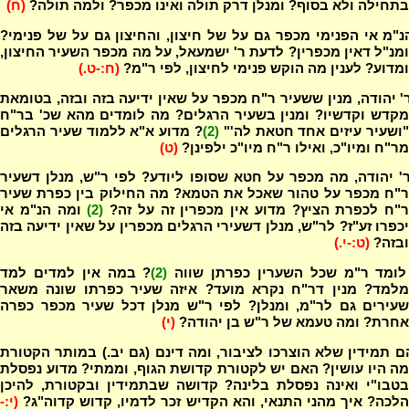
בתחילה ולא בסוף? ומנלן דרק תולה ואינו מכפר? ולמה תולה?
(ח)
"מ אי הפנימי מכפר גם על של חיצון, והחיצון גם על של פנימי?
ומנ"ל דאין מכפרין? לדעת ר' ישמעאל, על מה מכפר השעיר החיצון,
ומדוע? לענין מה הוקש פנימי לחיצון, לפי ר"מ?
(ח:-ט.)
' יהודה, מנין ששעיר ר"ח מכפר על שאין ידיעה בזה ובזה, בטומאת
מקדש וקדשיו? ומנין בשעיר הרגלים? מה לומדים מהא שכ' בר"ח
"ושעיר עיזים אחד חטאת לה'"
(2)
? מדוע א"א ללמוד שעיר הרגלים
מר"ח ומיו"כ, ואילו ר"ח מיו"כ ילפינן?
(ט)
' יהודה, מה מכפר על חטא שסופו ליודע? לפי ר"ש, מנלן דשעיר
ר"ח מכפר על טהור שאכל את הטמא? מה החילוק בין כפרת שעיר
ר"ח לכפרת הציץ? מדוע אין מכפרין זה על זה?
(2)
ומה הנ"מ אי
יכפרו זע"ז? לר"ש, מנלן דשעירי הרגלים מכפרין על שאין ידיעה בזה
ובזה?
(ט:-י.)
 לומד ר"מ שכל השערין כפרתן שווה
(2)
? במה אין למדים למד
מלמד? מנין דר"ח נקרא מועד? איזה שעיר כפרתו שונה משאר
שעירים גם לר"מ, ומנלן? לפי ר"ש מנלן דכל שעיר מכפר כפרה
אחרת? ומה טעמא של ר"ש בן יהודה?
(י)
 תמידין שלא הוצרכו לציבור, ומה דינם (גם יב.) במותר הקטורת
מה היו עושין? האם יש לקטורת קדושת הגוף, וממתי? מדוע נפסלת
בטבו"י ואינה נפסלת בלינה? קדושה שבתמידין ובקטורת, להיכן
הלכה? איך מהני התנאי, והא הקדיש זכר לדמיו, קדוש קדוה"ג?
(י:-