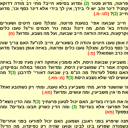
רוטה, מדוע פטור
(2)
ומדוע בסיפא חייב? מתי רב מודה דדוקא
קתני? דינר זהב יש לי בידך, אין לך בידי אלא דינר כסף וכו', מדוע
חייב
(2)
?
(לט:-מ.)
חייב שבועה אפי' בטענת פרוטה, ומנלן? טענו חיטים ושעורים
והודה בא' מהם, מה דינו? ובמה נח' חכמים ור"ג? טענו כלים
וקרקעות, באיזה הודאה חייב שבועה, ועל מה נשבע, ומדוע?
(מ)
 אופן טענו חיטים והודה לו בשעורים, חייב לכו"ע? האם צריך שוה
ב' כסף בכלים, ומנלן? טענו כלים ופרוטה, באיזה אופן נשבע? מדוע
זה כרב ושמואל?
(מ:)
משביעין שבועת היסת, ולא סומכין אחזקה דאין מעיז פניו? באיזה
מקרה אמר ר"נ שמשביעין היסת, ומדוע? הכופר במלוה ובפיקדון,
אם נפסל לעדות? מה הנ"מ בין שבועה דאורי' לדרבנן
(3)
? מה
עושים למי שלא נשבע היסת
(3)
?
(מ:-מא.)
ר שהשטר פרוע, מתי משביעין בלא טענה, ומתי רק כשתובע זאת?
את מי אין משביעין, ומה עושים, ומדוע?
(מא.)
 את חבירו בעדים, האם יכול לטעון פרעתיך
(3)
? ומה הדין כשא"ל
ל תפרעני אלא בעדים?
(3)
ומה הדין כשרק תבעו בעדים? ומה
נפסק?
(מא)
נה שיפרע בפני ראובן ושמעון, האם יכול לפורעו בפני אחרים?
כשמודה שפרעו בינו לבינו וטוען שהיה רק כפיקדון, מה הדין?