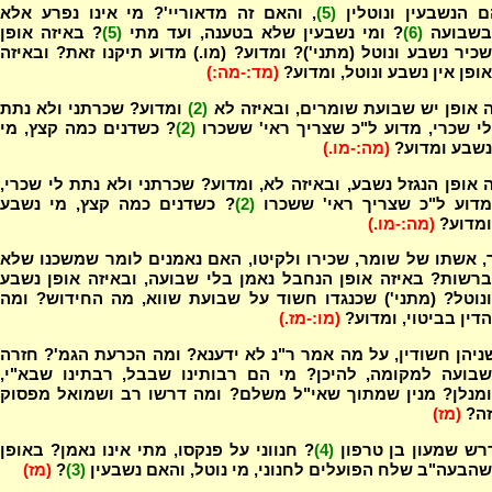
ם הנשבעין ונוטלין
(5)
, והאם זה מדאוריי'? מי אינו נפרע אלא
בשבועה
(6)
? ומי נשבעין שלא בטענה, ועד מתי
(5)
? באיזה אופן
שכיר נשבע ונוטל (מתני')? ומדוע? (מו.) מדוע תיקנו זאת? ובאיזה
אופן אין נשבע ונוטל, ומדוע?
(מד:-מה:)
 אופן יש שבועת שומרים, ובאיזה לא
(2)
ומדוע? שכרתני ולא נתת
לי שכרי, מדוע ל"כ שצריך ראי' ששכרו
(2)
? כשדנים כמה קצץ, מי
נשבע ומדוע?
(מה:-מו.)
 אופן הנגזל נשבע, ובאיזה לא, ומדוע? שכרתני ולא נתת לי שכרי,
מדוע ל"כ שצריך ראי' ששכרו
(2)
? כשדנים כמה קצץ, מי נשבע
ומדוע?
(מה:-מו.)
 אשתו של שומר, שכירו ולקיטו, האם נאמנים לומר שמשכנו שלא
ברשות? באיזה אופן הנחבל נאמן בלי שבועה, ובאיזה אופן נשבע
ונוטל? (מתני') שכנגדו חשוד על שבועת שווא, מה החידוש? ומה
הדין בביטוי, ומדוע?
(מו:-מז.)
ניהן חשודין, על מה אמר ר"נ לא ידענא? ומה הכרעת הגמ'? חזרה
שבועה למקומה, להיכן? מי הם רבותינו שבבל, רבתינו שבא"י,
ומנלן? מנין שמתוך שאי"ל משלם? ומה דרשו רב ושמואל מפסוק
זה?
(מז)
רש שמעון בן טרפון
(4)
? חנווני על פנקסו, מתי אינו נאמן? באופן
שהבעה"ב שלח הפועלים לחנוני, מי נוטל, והאם נשבעין
(3)
?
(מז)