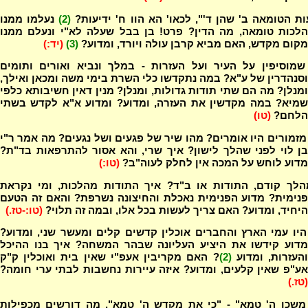
ות הטומאה ב' שהן ד'", לכאו' הא הוו ח' ידיעות?
(2)
נעלמו ממנו
הלכות טומאה, מה הדין? פרט! בן בבל שעלה לא"י ונעלם ממנו
מקום מקדש, האם מביא קרבן עולה ויורד, ומדוע?
(3)
(יד:)
 שמוסיפין על העיר ועל העזרות - במלך ונביא ואורים ותומים
וסנהדרין של ע"א? במה נתקדשו כלי השרת בימי משה ומכאן ואילך,
ומנלן? מה הם שתי תודות גדולות, ומנלן? מנין דאין חשיבותא כלפי
שמיא? במה מקדשין את העזרה, ומדוע? ומדוע א"א לקדש בשתי
הלחם?
(טו)
מזמורים היו אומרים? מהו שיר של פגעים ושל נגעים? מה אמר ר"י
בן לוי לפני שהלך לישון? איך שרי, והא אסור להתרפאות בד"ת?
מדוע לוחש על המכה אין לחלק לעוה"ב?
(טו:)
הלך קודם, התודות או ב"ד? איך התודות מהלכות, ומי נקראת
פנימית? מדוע הפנימית נאכלת והחיצונה נשרפת? והאם זה הטעם
היחיד, ומדוע? האם צריך לעשות בכל אלו, ובמה זה תלוי?
(טו:-טז.)
היו עמי הארץ והחברים אוכלין קדשים קלים ומעשר שני, ומדוע?
מדוע קידשו את היציע העליונה שבהר המשחה? איך בנו ההיכל
העזרות, ומדוע
(2)
? האם מקריבין אעפ"י שאין בית ואוכלין ק"ק
אע"פ שאין קלעים, ומדוע? איזה עיירות נחשבות לבתי ערי חומה?
(טז.)
משכן ה' טמא" - "כי את מקדש ה' טמא", מה דורשים מכפילות