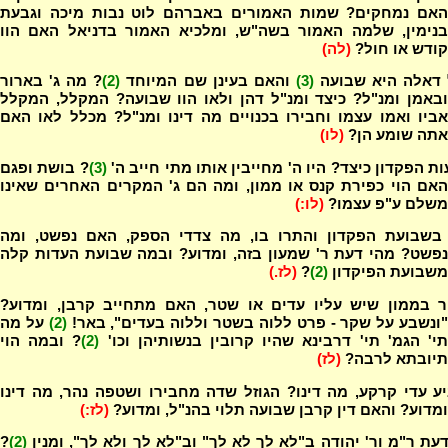
האם נמחקים? שמות האמורים באברהם לוט נבות מיכה וגבעת
בנימין, שלמה האמור בשה"ש, ומלכיא האמור בדניאל האם הוו
קודש או חול?
(לה)
 דאלה היא שבועה
(3)
והאם בעינן שם המיוחד
(2)
? מה ג' בארור
ובאמן ומנ"ל? כיצד ומנ"ל דהן ולאו הוו שבועה? המקלל, המקלל
אביו ואמו עצמו וחבירו בכנויים מה דינו ומנ"ל? מכלל לאו האם
אתה שומע הן?
(לו)
ת הפקדון כיצד? היו ה' מחייבין אותו מתי חייב ה'
(3)
? בושת ופגם
האם הוי כפירת קנס או ממון, ומה הם ג' המקרים האחרים שאינו
משלם ע"פ עצמו?
(לו:)
 בשבועת הפקדון והתרו בו, מה צדדי הספק, האם נפשט, ומה
נפשט? מהי דעת ר' שמעון בזה, ומדוע? ובמה שבועת העדות קלה
משבועת הפיקדון
(2)
?
(לז.)
ר בממון שיש עליו עדים או שטר, האם מתחייב קרבן, ומדוע?
ונשבע על שקר - פרט ללוה בשטר וללוה בעדים", באר!
(2)
על מה
י' הגמ' תי' דרבינא שהיו קרובין בנשותיהן וכו'
(2)
? ובמה הוי
תיובתא לרבה?
(לז)
 עדי קרקע, מה דינו? הגוזל שדה מחבירו ושטפה נהר, מה דינו
ומדוע? והאם דין קרבן שבועה תלוי בהנ"ל, ומדוע?
(לז:)
עת ר"מ ור' יהודה ב"לא לך לא לך" וב"לא לך ולא לך", ומנין
(2)
?