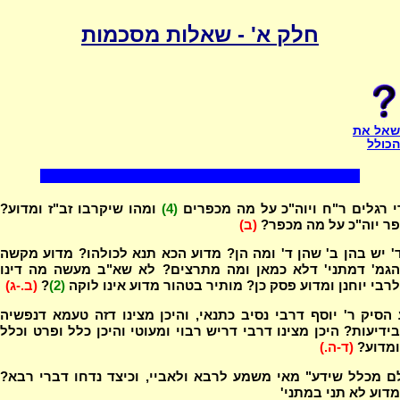
חלק א' - שאלות מסכמות
שאל את
הכולל
 רגלים ר"ח ויוה"כ על מה מכפרים
(4)
ומהו שיקרבו זב"ז ומדוע?
פר יוה"כ על מה מכפר?
(ב)
' יש בהן ב' שהן ד' ומה הן? מדוע הכא תנא לכולהו? מדוע מקשה
הגמ' דמתני' דלא כמאן ומה מתרצים? לא שא"ב מעשה מה דינו
לרבי יוחנן ומדוע פסק כן? מותיר בטהור מדוע אינו לוקה
(2)
?
(ב.-ג)
הסיק ר' יוסף דרבי נסיב כתנאי, והיכן מצינו דזה טעמא דנפשיה
בידיעות? היכן מצינו דרבי דריש רבוי ומעוטי והיכן כלל ופרט וכלל
ומדוע?
(ד-ה.)
ם מכלל שידע" מאי משמע לרבא ולאביי, וכיצד נדחו דברי רבא?
מדוע לא תני במתני'