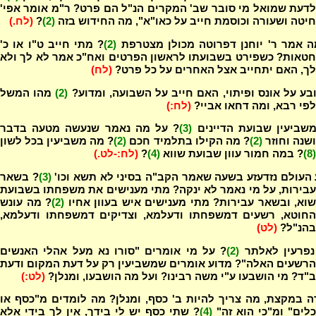
לדעת שמואל מי סובר שב' המקרים הנ"ל הם פרט? ר"מ אומר אפי'
חיטה ושעורה וכוסמת חייב על כאו"א", מה החידוש בזה
(2)
?
(לח.)
ה אמר ר' יוחנן דפרוטה מכולן מצטרפת
(2)
? מתי חייב ט"ו או כ'
חטאות? כשפירט בשבועתו לראשון הפרטים ואח"כ אמר לא לך ולא
לך, האם יתחייב אצל האחרים על כל פרט?
(לח)
ע על אונס ופיתוי, האם חייב על השבועה, ומדוע?
(2)
מהו המשל
לפי רבא, ומה דחאו אביי?
(לח:)
משביעין שבועת הדיינים
(3)
? על מה נאמר שנעשה מטעה בדבר
שנה וחוזר
(2)
? מה הקילו בתלמיד חכם
(2)
? מה משביעין בכל לשון
(8)
? במה חמור עוון שבועת שווא
(4)
?
(לח:-לט.)
העולם נזדעזע בשעה שאמר הקב"ה בסיני לא תשא וכו'
(3)
? בשאר
עבירות, על מי נאמר לא ינקה? מתי מענישים את משפחתו בשבועת
שוא, ובשאר עבירות? מתי מענישים איש בעוון אחיו
(2)
? מה עונש
החוטא, רשעים דמשפחתו ודעלמא, וצדיקים דמשפחתו ודעלמא,
בהנ"ל?
(לט)
נפרעין לאלתר
(2)
? על מי אומרים "סורו נא מעל אהלי האנשים
הרשעים האלה"? מדוע אומרים שמשביעין רק על דעת המקום ודעת
ב"ד? מי הושבעו ע"י משה רבינו? ועל מה הושבעו, ומנלן?
(לט:)
 במקצת, מה צריך להיות ב' כסף, ומנלן? מה לומדים מ"כסף או
כלים" ומ"כי הוא זה"
(4)
? שתי כסף יש לי בידך, אין לך בידי אלא