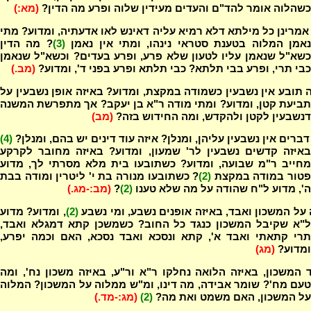
כשהלוה אומר להד"ם והעדים מעידין שלוה ופרע מה הדין?
(מא:)
מרינן כל מילתא דלא רמיא עליה דאינש לאו אדעתיה, ומדוע? מתי
אמן המלוה בטענת סטראי נינהו, ומתי אין נאמן
(3)
? מה הדין
כשא"ל שנאמן עליו לטעון שלא פרע, ופרע בעדים? וכשא"ל שנאמן
כבי תרי, ופרע בבי תלתא? כבי תלתא ופרע בפני ד', ומדוע?
(מב.)
 תובע אין נשבעין כשמודה במקצת, ומדוע? באיזה אופן נשבעין על
תביעת קטן, ומדוע? ומתי מודה ר"א בן יעקב? אך מתפרשת המשנה
דנשבעין לקטן ולהקדש, ומה החידוש בזה?
(מב)
דברים אין נשבעין עליהן, ומנלן? איזה עוד דינים יש בהם, ומנלן?
(4)
באיזה קדשים נשבעין לר' שמעון, ומדוע? באיזה מחובר לקרקע
מחייב ר"מ שבועה, ומדוע? כשתובעו בית מלא מסרתי לך, מדוע
טור במודה במקצת
(2)
? כשתובעו מנורה בת י' ליטרין ומודה בבת
ה', מדוע ל"ח שהודה על מה שלא טענו
(2)
?
(מב:-מג.)
על המשכון ואבד, באיזה אופנים נשבע, ומי נשבע
(2)
, ומדוע? מדוע
ל"א שקיבל המשכון כנגד כל החוב? כשמשכן קתא דמגלא ואבד,
תרי קתאתי ואבד א', קתא ונסכא ואבד נסכא, האם וכמה יפרע,
ומדוע?
(מג)
המשכון, באיזה הלואה נחלקו ר"א ור"ע, באיזה משכון נח', ומה
טעם מח'? שומר אבידה, מה דינו, ומ"ש ממלוה על המשכון? המלוה
על המשכון, האם משמט ואת מה?
(2)
(מג:-מד.)