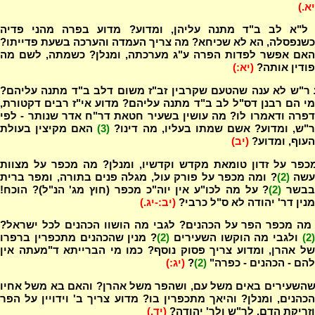
יא.)
ל"א לב ב"ד מתנה עליהן, ומדוע? מדוע בפרה מהני פדיה
כשנפסלה, הא לא שכיחא? מה צריך העמדה והערכה בשעת פדייתו?
האם אפשר לפדות הפרה ע"ג מערכתה, ומנלן? כשמתה, לשם מה
פודין אותה?
(יא:)
 ר"ש לא ענה שהטעם שקרבין זב"ז משום דלב ב"ד מתנה עליהם?
מי הם רבנן דס"ל לב ב"ד מתנה עליהם? מדוע אי"ז רבים דקטורת,
דפרה ודאמרו לו? מה עושין בשעיר חטאת דר"ח אדר שנותר - לפי
"ש, ומדוע? אשם שמתו בעליו, מה דינו?
(3)
האם מקיצין בעולת
העוף, ומדוע?
(יב)
כפר על זדון טומאת מקדש וקדשיו, ומנלן? מה מכפר על מצוות
שה
(2)
? ומה מכפר על פורק עול, מגלה פנים בתורה, ומפר ברית
בשר
(2)
? על מה לכו"ע אין יוה"כ מכפר (חוץ מג' הנ"ל)? הוכח!
מנין דר' יהודה לא ס"ל כרבי?
(יב:-יג.)
 מה מכפר הפר על הכהנים? לגבי מה הושוו הכהנים לכל ישראל?
(2
ולגבי מה הוקשו השעירים
(2)
? מנין שהכהנים מתכפרין ברפרו
של אהרן, ומדוע צריך פסוק נוסף? כמו מי הברייתא ד"מעתה אין
להם - הכהנים - כפרה"
(2)
?
(יג:)
 שהשעירים באים משל עם, ושהפר משל אהרן? והאם בא משל אחיו
הכהנים, ומנלן? והיאך מתכפרין בו? מדוע צריך ב' וידויין על הפר
וזריקת הדם, לר"ש ולר' יהודה?
(יד.)