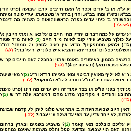
 ע"א או ב' עדים וכפר א' האם חייבים קרבן שבועה (פרט הדין
בב"א ובזא"ז ומהו בב"א, והדין בחזר א' משבועתו, עידי סוטה ומיתה
ובחשוד? ב' כיתי עדים כפרה הראשונהואוח"כ השניה מה דינם?
(לא:-לג.)
 עדים על כמה דברים יחדיו מתי חייבים על כאו"א ומתי חייבין א'
ל כולן? משביע עידי קנס לאיזה מ"ד חייב
(2)
לאיזה מ"ד פטור
(לד.) ולמאן מסתפקינן? מדוע אין ראיה לספק זה ממתני' דח"נ
ותשלומי כפל וכו' ומברייתא דהוציא איש פלוני ש"ר על בתי?
(לג)
רשאה בממון, באיסורים באונס ופתוי ובחבלה האם חייבים קר"ש
כשלא נשבעו נמק! (ובאיסורים 4)?
(לג:)
ר"א לא יליף מאואין דביטוי ומאי בינייהו דר"א ור"ע
(2)
? מאי שיטת
רב אחא והאם ריה"ג ס"ל כוותיה להו"א ולמסקנא?
(לד.)
ניתיך בפני פו"פ או בצד עמוד זה ויש עדים מה דינו (פרט טענת
תובע והעדים 4 מקרים)? מדוע מחכו דמערבא עלה דר"ש
(3)
?
(לד:)
דאין חיוב שבועת העדות ב: אמר איש פלוני ליתן לי, קדמה שבועה
לעדות, לא ייחד עדיו, עד מפי עד ושלח ע"י עבדו?
(לה.)
ע עליכם כובלכם מאי קאמר
(2)
? משביע בשמים ובארץ ברחום
וחנון האם הוי שבועה ומדוע? טפל וחלק משמות שאינם נמחקים