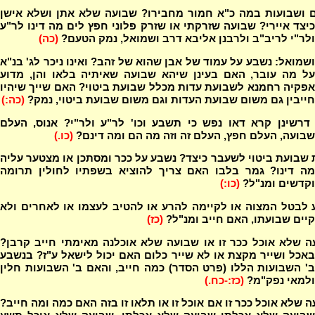
ם ושבועות במה כ"א חמור מחבירו? שבועה שלא אתן ושלא אישן
כיצד איירי? שבועה שזרקתי או שזרק פלוני חפץ לים מה דינו לר"ע
ולר"י לריב"ב ולרבנן אליבא דרב ושמואל, נמק הטעם?
(כה)
שמואל: נשבע על עמוד של אבן שהוא של זהב? ואינו ניכר לג' בנ"א
על מה עובר, האם בעינן שיהא שבועה שאיתיה בלאו והן, מדוע
אפקיה רחמנא לשבועת עדות מכלל שבועת ביטוי? האם שייך שיהיו
חייבין גם משום שבועת העדות וגם משום שבועת ביטוי, נמק?
(כה:)
 דרשינן קרא דאו נפש כי תשבע וכו' לר"ע ולר"י? אנוס, העלם
שבועה, העלם חפץ, העלם זה וזה מה הם ומה דינם?
(כו.)
שבועת ביטוי לשעבר כיצד? נשבע על ככר ומסתכן או מצטער עליה
מה דינו? גמר בלבו האם צריך להוציא בשפתיו לחולין תרומה
וקדשים ומנ"ל?
(כו:)
 לבטל המצוה או לקיימה להרע או להטיב לעצמו או לאחרים ולא
קיים שבועתו, האם חייב ומנ"ל?
(כז)
ה שלא אוכל ככר זו או שבועה שלא אוכלנה מאימתי חייב קרבן?
באכל ושייר מקצת או לא שייר כלום האם יכול לישאל ע"ז? בנשבע
ב' השבועות הללו (פרט הסדר) כמה חייב, והאם ב' השבועות חלין
ולמאי נפק"מ?
(כז:-כח.)
 שלא אוכל ככר זו אם אוכל זו או תלאו זו בזה האם כמה ומה חייב?