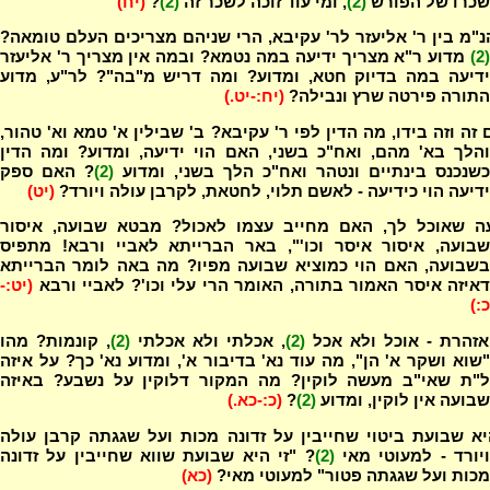
שכרו של הפורש
(2)
, ומי עוד זוכה לשכר זה
(2)
?
(יח)
"מ בין ר' אליעזר לר' עקיבא, הרי שניהם מצריכים העלם טומאה?
(2)
מדוע ר"א מצריך ידיעה במה נטמא? ובמה אין מצריך ר' אליעזר
ידיעה במה בדיוק חטא, ומדוע? ומה דריש מ"בה"? לר"ע, מדוע
התורה פירטה שרץ ונבילה?
(יח:-יט.)
זה וזה בידו, מה הדין לפי ר' עקיבא? ב' שבילין א' טמא וא' טהור,
והלך בא' מהם, ואח"כ בשני, האם הוי ידיעה, ומדוע? ומה הדין
כשנכנס בינתיים ונטהר ואח"כ הלך בשני, ומדוע
(2)
? האם ספק
ידיעה הוי כידיעה - לאשם תלוי, לחטאת, לקרבן עולה ויורד?
(יט)
ה שאוכל לך, האם מחייב עצמו לאכול? מבטא שבועה, איסור
שבועה, איסור איסר וכו'", באר הברייתא לאביי ורבא! מתפיס
בשבועה, האם הוי כמוציא שבועה מפיו? מה באה לומר הברייתא
דאיזה איסר האמור בתורה, האומר הרי עלי וכו'? לאביי ורבא
(יט:-
כ:)
אזהרת - אוכל ולא אכל
(2)
, אכלתי ולא אכלתי
(2)
, קונמות? מהו
"שוא ושקר א' הן", מה עוד נא' בדיבור א', ומדוע נא' כך? על איזה
ל"ת שאי"ב מעשה לוקין? מה המקור דלוקין על נשבע? באיזה
שבועה אין לוקין, ומדוע
(2)
?
(כ:-כא.)
יא שבועת ביטוי שחייבין על זדונה מכות ועל שגגתה קרבן עולה
יורד - למעוטי מאי
(2)
? "זי היא שבועת שווא שחייבין על זדונה
מכות ועל שגגתה פטור" למעוטי מאי?
(כא)