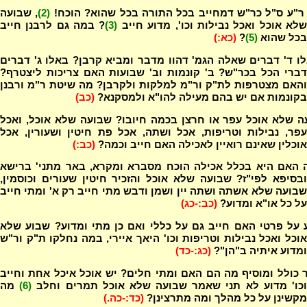
ר"ע ס"ל כר"ש דמחייב בכל התורה בכל שהוא? הוכח!
(2)
, שבועה
לא אוכל ואכל נבילות וכו', מדוע חייב
(3)
? במה גם לרבנן חייב
בכל שהוא
(5)
?
(כא:)
ו ד' דברים שאלה הגמ' דהוו מדבר ומביא קרבן? באלו ג' דברים
דברי הכל בכר"ש? ב' קונמות וב' שבועות האם צריכות ליצטרף?
והאם מצטרפות לת"ק ור"מ למלקות ולקרבן? מה שיטת ר"מ ורבנן
בקונמות אם יש בהם מעילה להו"א ולמסקנא?
(כב)
ה שלא אוכל עפר או חרצן בכמה חיובו? שבועה שלא אוכל, ואכל
עפר, נבילות וטריפות, אכל ושתה, אכל פת חיטין ושעורין, אכל
אוכלין שאינם רואיין לאכילה האם חייב וכמה?
(כב:)
 האם היא בכלל אכילה הוכח מסברא ומקרא, באר מתני' ברישא
ובסיפא לפי"ז? שבועה שלא אוכל והזכיר חיטין שעורים וכוסמין,
שבועה שלא אשתה ושתה יין ושמן ודבש מתי חייב רק א' ומתי חייב
על כל או"א ומדוע?
(כב:-כג)
 על פרטי האם חייב גם על כללי ואם כן מתי ומדוע? שבוע שלא
אוכל ואכל נבילות וטריפות וכו' היאך איירי, במה נחלקו ת"ק ור"ש
ומדוע איתיה ב"הן"?
(כג:-כד)
 כולל ומוסיף מה הם האם ומתי חלים? יש אוכל איכל אחת וחייב
כו' מדוע לא תני שאמר שבועה שלא אוכל תמרים וחלב
(6)
מה
מקשינן על כל מהלך ומה מתרצינן?
(כד:-כה.)