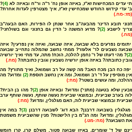
תי עדים המכחישות זא"ז, באיזה אופן נח' ר"ה ור"ח ובאיזה לא
(4)
?
ב' עדי קידוש החודש שמכחישין זא"ז, איך מצטרפין לעדות אחרת?
(מז:-מח.)
נוני תובע הדינר מהבעה"ב אחר שנתן לו הפירות, האם הבעה"ב
ריך לישבע
(2)
? מדוע המשנה כ' הדין גם בחנוני וגם בשולחני?
(מח.)
יתומים נפרעים בלא שבועה, איזה שבועה, ואיזה אין נפרעין? איזה
שבועה נשבעים לר' אלעזר? ממתי נחשב שהמלוה נתחייב שבועה
(2)
? מהי דעתו של ר' נחמן להלכה, הוכח! מתה, עד מתי ואיך יורשיה
גובין כתובתה? באיזה אופן יורשיה נשבעין וגובין כתובתה?
(מח.)
יפה כח הבן מכח האב? מה קשה על רב ושמואל, ואיך מתורץ? מה
ין מוסיפין על ד' רב ושמואל, ומה אין נחשב תוספת
(2)
ומדוע? מה
ההלכה, ומה עושים בשטר?
(מח:)
בעין שלא בטענה (מתני') ומדוע? ובאיזה אופן
(2)
? מהו בן הבית?
לוה בערב שביעית, ובמוצאי שביעית נעשה שותף, נעשה שותף ערב
שביעית ובמוצאי שביעית לוה, האם מגלגלין, ומדוע?
(מח:)
מגלגלין בשבועה דרבנן? הבא דוג' לשבועה דרבנן
(3)
? במה אין
מגלגלין, ומדוע? ומה הנ"מ בין הלישנות? מנין שהשביעית משמטת
את השבועה?
(מח:-מט.)
ינם של ד' שומרים, באיזו שבועה פטור, משלם קרן, קרן חומש