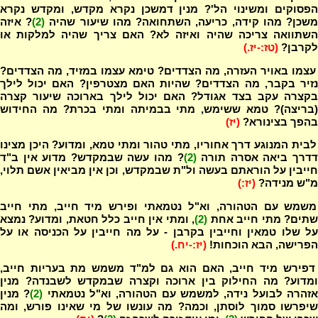
הפסוקים ומשינוי הל'? מנין דמשכן נקרא מקדש, ומקדש נקרא
שכן? מהו קידה, כריעה, השתחואה? מהו שיעור שהיה
(2)
? איזה
השתוואה צריכה שהיה ואיזה לא? האם צריך שהיה למלקות או
לקרבן?
(טז:-יז.)
צמו באויר העזרה, מה הצדדים? טימא עצמו במזיד, מה הצדדים?
נזיר בקבר, מה הצדדים? שהיות האם מצטרפין? האם יכול לילך
בקצרה עקב בצד אגודל? האם יכול לילך בארוכה שיעור קצרה
(בריצה)? טמא ששימש, מתי בבמיתה ומתי בכרת? מה החידוש
בהפך בצינורא?
(יז)
בית המנוגע דרך אחוריו, מתי טהור ומתי טמא, ומדוע? היכן מצינו
דרך ביאה אסרה תורה
(2)
? מהו עשה שבמקדש? מדוע אין ב"ד
חייבין על הוראתם בעשה ול"ת שבמקדש, וכן אין מביאין אשם תלוי,
מ"ש מנידה?
(יז:)
משמש עם הטהורה, וא"ל נטמאתי ופירש מיד חייב, מתי חייב
תים? מתי חייב אחת
(2)
, ומתי אין חייב כלל חטאת, ומדוע? נמצא
על שלו טמאין וחייבין בקרבן - על מה חייבין על הכניסה או על
הפרישה, הבא הוכחות!
(יז:-יח.)
 דפירש מיד חייב, האם הוא גם למ"ד משמש מת בעריות חייב,
ומדוע? מה החילוק בין ארוכה וקצרה שבמקדש לשבנדה? מנין
זהרה לבועל נידה, למשמש עם הטהורה, וא"ל נטמאתי
(2)
? מנין
שיפרשו סמוך לוסתן, וכמה? מה עונשו של מי שאינו פורש, ומה